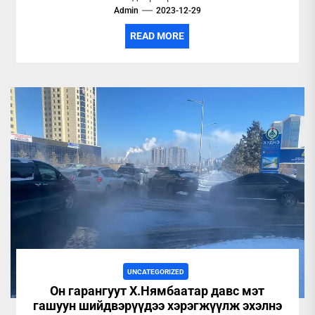
Admin
2023-12-29
READ MORE
UNCATEGORIZED
Он гарангуут Х.Нямбаатар давс мэт
гашуун шийдвэрүүдээ хэрэгжүүлж эхэлнэ