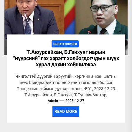
UNCATEGORIZED
Т.Аюурсайхан, Б.Ганхуяг нарын
“нүүрсний” гэх хэрэгт холбогдогчдын шүүх
хурал дахин хойшилжээ
Чингэлтэй дүүргийн Эрүүгийн хэргийн анхан шатны
шүүх Шийдвэрийн төлөв: Хүчин төгөлдөр болсон
Процессын тоймын дугаар, огноо: №01, 2023.12.29
Т.Аюурсайхан, Б.Ганхуяг, Т.Түвшинбаатар,
Х.Батхишиг, О.Данзанлувсантүдэв, Б.Отгонжаргал,
Admin
2023-12-27
Г.Гантөмөр,...
READ MORE