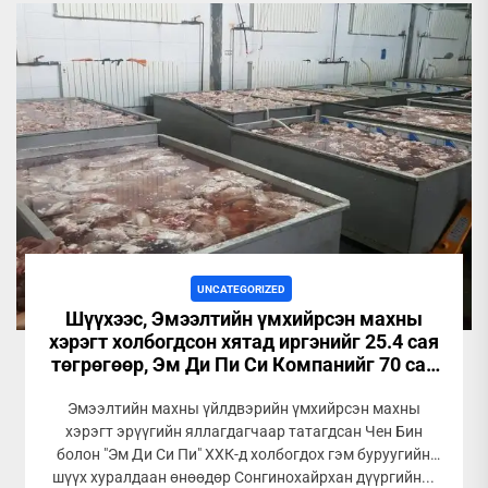
UNCATEGORIZED
Шүүхээс, Эмээлтийн үмхийрсэн махны
хэрэгт холбогдсон хятад иргэнийг 25.4 сая
төгрөгөөр, Эм Ди Пи Си Компанийг 70 сая
төгрөгөөр торгожээ
Эмээлтийн махны үйлдвэрийн үмхийрсэн махны
хэрэгт эрүүгийн яллагдагчаар татагдсан Чен Бин
болон "Эм Ди Си Пи" ХХК-д холбогдох гэм буруугийн
шүүх хуралдаан өнөөдөр Сонгинохайрхан дүүргийн...