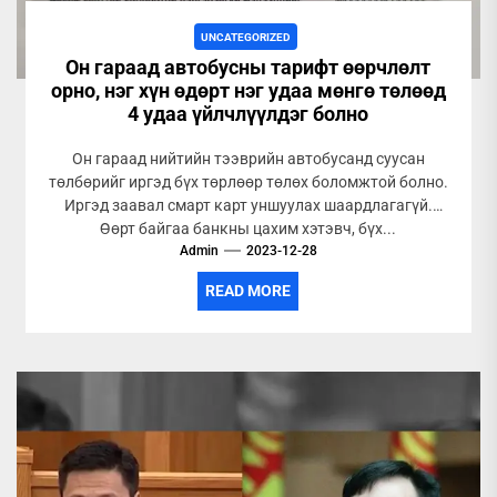
UNCATEGORIZED
Он гараад автобусны тарифт өөрчлөлт
орно, нэг хүн өдөрт нэг удаа мөнгө төлөөд
4 удаа үйлчлүүлдэг болно
Он гараад нийтийн тээврийн автобусанд суусан
төлбөрийг иргэд бүх төрлөөр төлөх боломжтой болно.
Иргэд заавал смарт карт уншуулах шаардлагагүй.
Өөрт байгаа банкны цахим хэтэвч, бүх...
Admin
2023-12-28
READ MORE