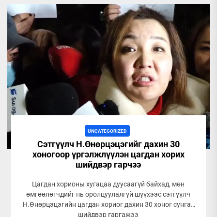
UNCATEGORIZED
Сэтгүүлч Н.Өнөрцэцэгийг дахин 30
хоногоор үргэлжлүүлэн цагдан хорих
шийдвэр гарчээ
Цагдан хорионы хугацаа дуусаагүй байхад, мөн
өмгөөлөгчдийг нь оролцуулалгүй шүүхээс сэтгүүлч
Н.Өнөрцэцэгийн цагдан хориог дахин 30 хоног сунгах
шийдвэр гаргажээ