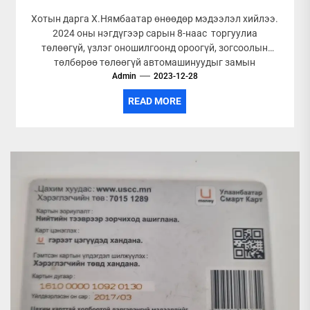
Хотын дарга Х.Нямбаатар өнөөдөр мэдээлэл хийлээ.
2024 оны нэгдүгээр сарын 8-наас торгуулиа
төлөөгүй, үзлэг оношилгоонд ороогүй, зогсоолын
төлбөрөө төлөөгүй автомашинуудыг замын
хөдөлгөөнд оролцуулахгүй. Мөн Улаанбаатарын...
Admin
2023-12-28
READ MORE