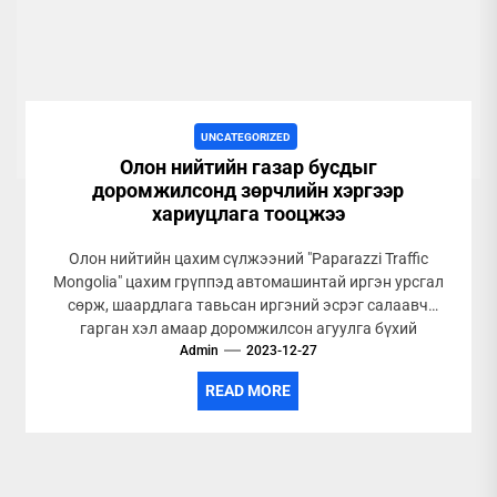
UNCATEGORIZED
Олон нийтийн газар бусдыг
доромжилсонд зөрчлийн хэргээр
хариуцлага тооцжээ
Олон нийтийн цахим сүлжээний "Paparazzi Traffic
Mongolia" цахим грүппэд автомашинтай иргэн урсгал
сөрж, шаардлага тавьсан иргэний эсрэг салаавч
гарган хэл амаар доромжилсон агуулга бүхий
Admin
мэдээлэл...
2023-12-27
READ MORE