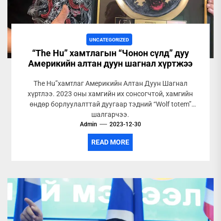
UNCATEGORIZED
“The Hu” хамтлагын “Чонон сүлд” дуу
Америкийн алтан дуун шагнал хүртжээ
The Hu”хамтлаг Америкийн Алтан Дуун Шагнал
хүртлээ. 2023 оны хамгийн их сонсогчтой, хамгийн
өндөр борлуулалттай дуугаар тэдний “Wolf totem”
шалгарчээ.
Admin
2023-12-30
READ MORE