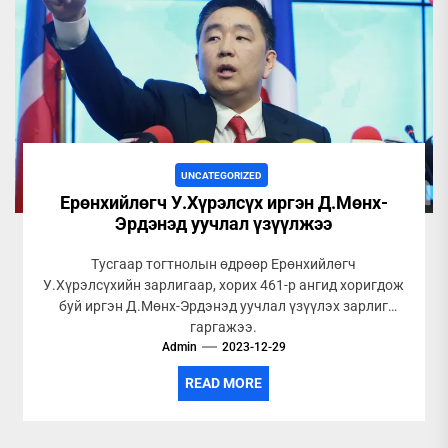
UNCATEGORIZED
Ерөнхийлөгч У.Хүрэлсүх иргэн Д.Мөнх-
Эрдэнэд уучлал үзүүлжээ
Тусгаар тогтнолын өдрөөр Ерөнхийлөгч
У.Хүрэлсүхийн зарлигаар, хорих 461-р ангид хоригдож
буй иргэн Д.Мөнх-Эрдэнэд уучлал үзүүлэх зарлиг
гаргажээ.
Admin
2023-12-29
READ MORE