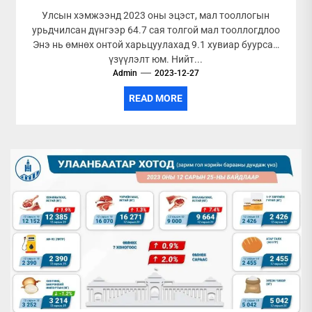
Улсын хэмжээнд 2023 оны эцэст, мал тооллогын
урьдчилсан дүнгээр 64.7 сая толгой мал тооллогдлоо
Энэ нь өмнөх онтой харьцуулахад 9.1 хувиар буурсан
үзүүлэлт юм. Нийт...
Admin
2023-12-27
READ MORE