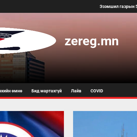
Эзэмшил газрын 50 метр хүртэ
zereg.mn
эхийн өмнө
Бид мартахгүй
Лайв
COVID