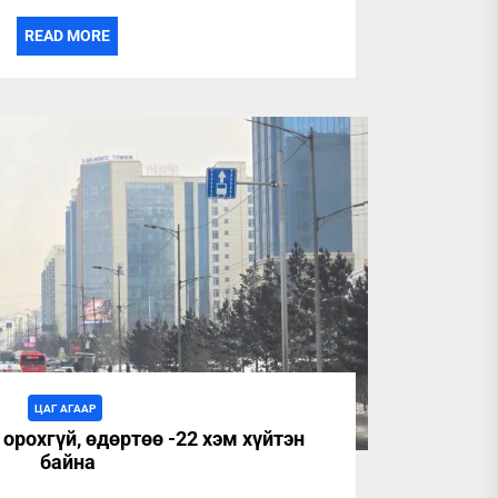
READ MORE
ЦАГ АГААР
орохгүй, өдөртөө -22 хэм хүйтэн
байна