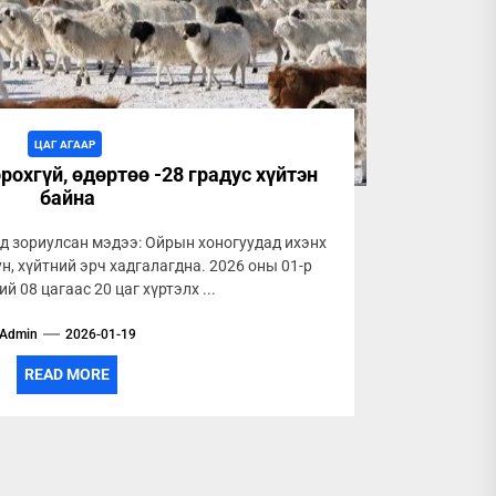
ЦАГ АГААР
рохгүй, өдөртөө -28 градус хүйтэн
байна
д зориулсан мэдээ: Ойрын хоногуудад ихэнх
ун, хүйтний эрч хадгалагдна. 2026 оны 01-р
й 08 цагаас 20 цаг хүртэлх ...
Admin
2026-01-19
READ MORE