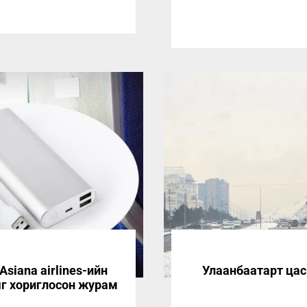
Asiana airlines-ийн
Улаанбаатарт цас 
ыг хориглосон журам