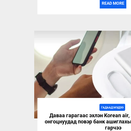
READ MORE
ГАДААД МЭДЭЭ
Даваа гарагаас эхлэн Korean air, 
онгоцнуудад повэр банк ашиглах
гарчээ