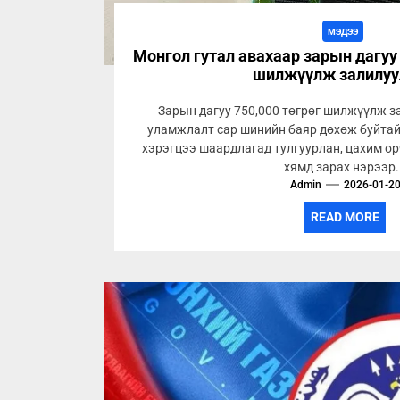
МЭДЭЭ
Монгол гутал авахаар зарын дагуу
шилжүүлж залилу
Зарын дагуу 750,000 төгрөг шилжүүлж 
уламжлалт сар шинийн баяр дөхөж буйтай
хэрэгцээ шаардлагад тулгуурлан, цахим о
хямд зарах нэрээр.
Admin
2026-01-2
READ MORE