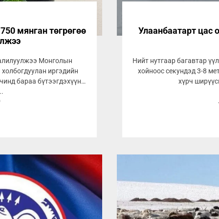
 750 мянган төгрөгөө
Улаанбаатарт цас о
улжээ
залилуулжээ Монголын
Нийт нутгаар багавтар үүл
 холбогдуулан иргэдийн
хойноос секундэд 3-8 мет
рчинд бараа бүтээгдэхүүн
хүрч ширүүс
..
0