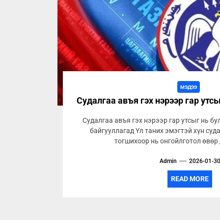
МЭДЭЭ
Судалгаа авъя гэх нэрээр гар утс
Судалгаа авъя гэх нэрээр гар утсыг нь б
байгууллагад Үл таних эмэгтэй хүн суд
тогшихоор нь онгойлготол өвөр 
Admin
2026-01-3
READ MORE