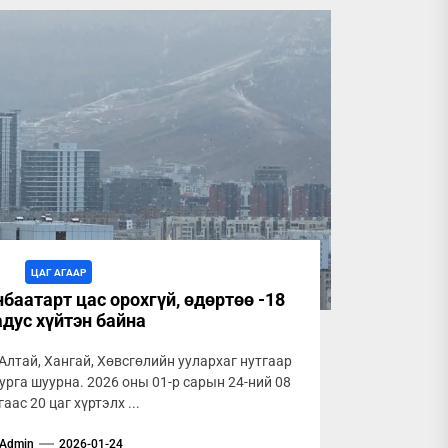
ЦАГ АГААР
баатарт цас орохгүй, өдөртөө -18
адус хүйтэн байна
 Алтай, Хангай, Хөвсгөлийн уулархаг нутгаар
урга шуурна. 2026 оны 01-р сарын 24-ний 08
гаас 20 цаг хүртэлх ...
Admin
2026-01-24