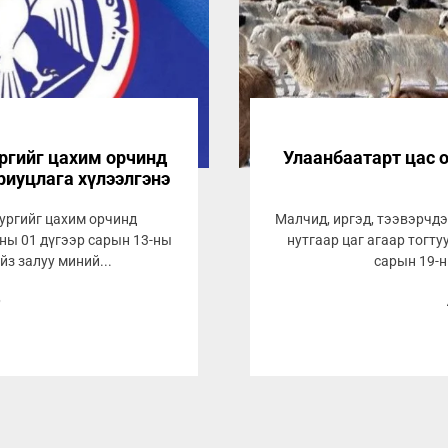
ургийг цахим орчинд
Улаанбаатарт цас о
риуцлага хүлээлгэнэ
зургийг цахим орчинд
Малчид, иргэд, тээвэрчдэ
ны 01 дүгээр сарын 13-ны
нутгаар цаг агаар тогту
йз залуу миний...
сарын 19-ни
9