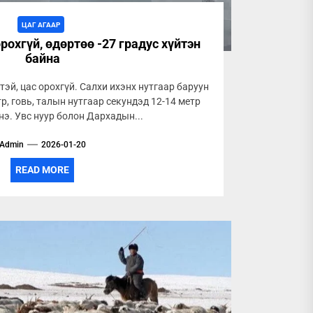
ЦАГ АГААР
рохгүй, өдөртөө -27 градус хүйтэн
байна
тэй, цас орохгүй. Салхи ихэнх нутгаар баруун
р, говь, талын нутгаар секундэд 12-14 метр
нэ. Увс нуур болон Дархадын...
Admin
2026-01-20
READ MORE