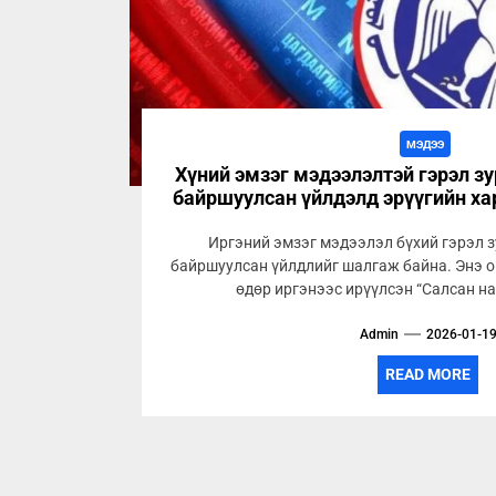
МЭДЭЭ
Хүний эмзэг мэдээлэлтэй гэрэл з
байршуулсан үйлдэлд эрүүгийн ха
Иргэний эмзэг мэдээлэл бүхий гэрэл 
байршуулсан үйлдлийг шалгаж байна. Энэ о
өдөр иргэнээс ирүүлсэн “Салсан на
Admin
2026-01-1
READ MORE