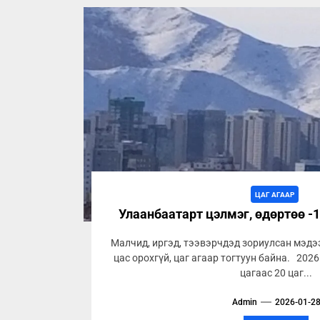
ЦАГ АГААР
Улаанбаатарт цэлмэг, өдөртөө -1
Малчид, иргэд, тээвэрчдэд зориулсан мэд
цас орохгүй, цаг агаар тогтуун байна. 202
цагаас 20 цаг...
Admin
2026-01-2