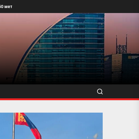
лх талбайг угааж, өнгө үзэмжийг сайжруулахыг уриалжээ