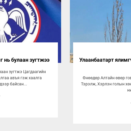
ыг нь булаан зугтжээ
Улаанбаатарт ялимгү
улаан зугтжэ Цагдаагийн
алгаа авъя гэж хаалга
Өнөөдөр Алтайн өвөр гов
дээр байсан...
Тэрэлж, Хэрлэн голын хө
н
0