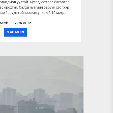
солигдмол үүлтэй. Бусад нутгаар багавтар
ас орохгүй. Салхи нутгийн баруун хэсгээр
аар баруун хойноос секундэд 5-10 метр....
Admin
2026-01-22
READ MORE