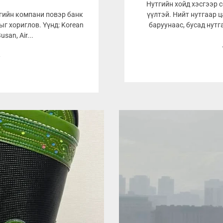
Нутгийн хойд хэсгээр 
эгийн компани повэр банк
үүлтэй. Нийт нутгаар ц
г хориглов. Үүнд: Korean
баруунаас, бусад нутг
Busan, Air...
3