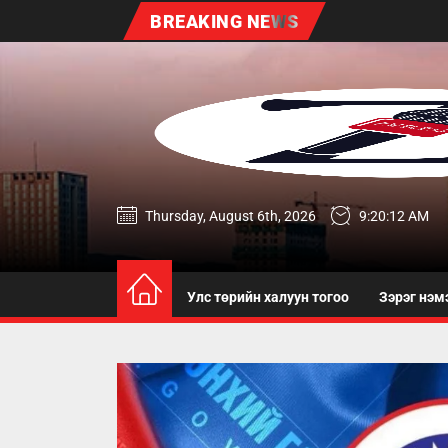
Skip
BREAKING NEWS
to
the
content
zereg.mn
Thursday, August 6th, 2026
9:20:13 AM
Улс төрийн халуун тогоо
Зэрэг нэм