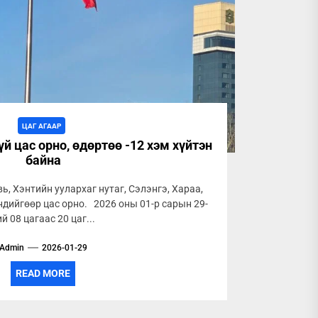
ЦАГ АГААР
й цас орно, өдөртөө -12 хэм хүйтэн
байна
ь, Хэнтийн уулархаг нутаг, Сэлэнгэ, Хараа,
ндийгөөр цас орно. 2026 оны 01-р сарын 29-
ий 08 цагаас 20 цаг...
Admin
2026-01-29
READ MORE