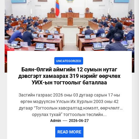
UNCATEGORIZED
Баян-Өлгий аймгийн 12 сумын нутаг
дэвсгэрт хамаарах 319 нэрийг өөрчлөх
УИХ-ын тогтоолыг баталлаа
Засгийн газраас 2026 оны 03 дугаар сарын 17-ны
өргөн мэдүүлсэн Улсын Их Хурлын 2003 оны 42
дугаар “Тогтоолын хавсралтад нэмэлт, өөрчлөлт
оруулах тухай” тогтоолын төслийн...
Admin
2026-06-27
READ MORE