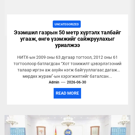
UNCATEGORIZED
Эзэмшил газрын 50 метр хүртэлх талбайг
угааж, өнгө үзэмжийг сайжруулахыг
уриалжээ
НИТХ-ын 2009 оны 63 дугаар тогтоол, 2012 оны 61
тогтоолоор батлагдсан “Хот тохижилт цэвэрлэгээний
талаар иргэн аж ахуйн нэгж байгууллагаас дагаж
мөрдөх журам”-ын хэрэгжилтийг баталсан...
Admin
2026-06-30
READ MORE