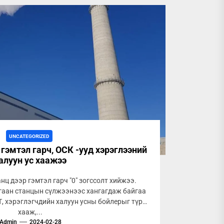
UNCATEGORIZED
гэмтэл гарч, ОСК -ууд хэрэглээний
алуун ус хаажээ
нц дээр гэмтэл гарч "0" зогссолт хийжээ.
гаан станцын сүлжээнээс хангагдаж байгаа
, хэрэглэгчдийн халуун усны бойлерыг түр
хааж,...
Admin
2024-02-28