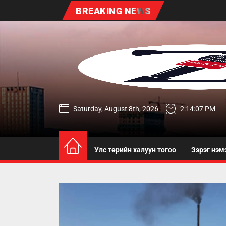
Skip
BREAKING NEWS
to
the
content
zereg.mn
Saturday, August 8th, 2026
2:14:08 PM
Улс төрийн халуун тогоо
Зэрэг нэм