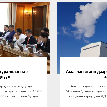
 хуралдаанаар
Амаглан станц дээр 
длууд:
х
ар доорх асуудлуудыг
Амгалан цахилгаан ста
алан эрхлэх сангаас 10200
"Амгалан" дулааны цахил
000 тн тэжээлийн буудай,
өөрсдийн хариуцсан ДДТ
8