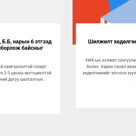
 Б.Б, нарын 6 этгээд
Шилжилт хөдөлгөө
олборлож байсныг
УИХ-ын ээлжит сонгуулий
ай хамгаалалтай газарт
болно. Харин санал ава
үн 2-3 цасны мотоциклтэй
хөдөлгөөнийг зогсоох хуул
ний дагуу шалгалтын...
7