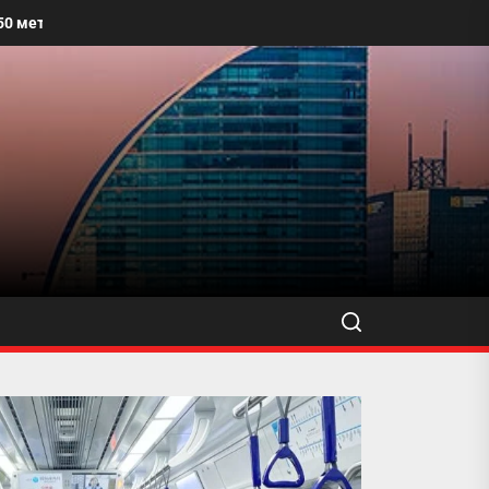
х талбайг угааж, өнгө үзэмжийг сайжруулахыг уриалжээ