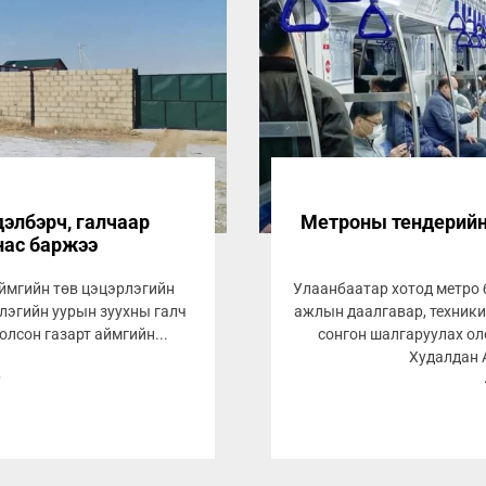
дэлбэрч, галчаар
Метроны тендерийн 
нас баржээ
аймгийн төв цэцэрлэгийн
Улаанбаатар хотод метро 
рлэгийн уурын зуухны галч
ажлын даалгавар, техник
лсон газарт аймгийн...
сонгон шалгаруулах ол
Худалдан 
9