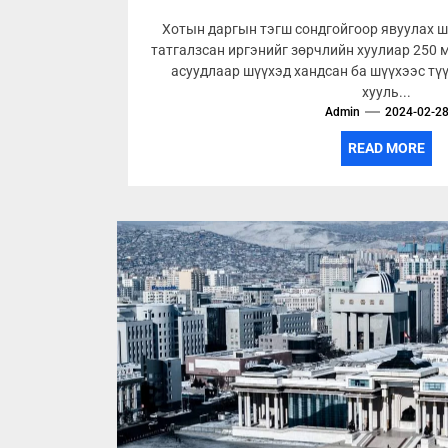
Хотын даргын тэгш сондгойгоор явуулах 
татгалзсан иргэнийг зөрчлийн хуулиар 250 м
асуудлаар шүүхэд хандсан ба шүүхээс тү
хууль...
Admin
2024-02-2
READ MORE