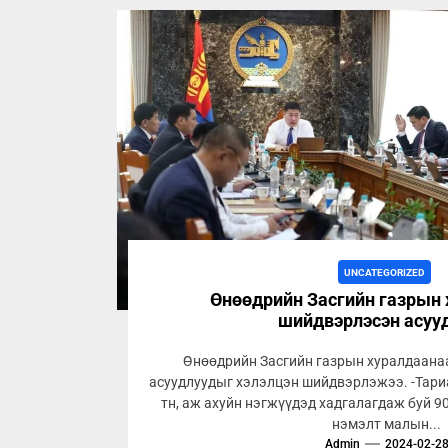
UNCATEGORIZED
Өнөөдрийн Засгийн газрын
шийдвэрлэсэн асуу
Өнөөдрийн Засгийн газрын хуралдаана
асуудлуудыг хэлэлцэн шийдвэрлэжээ. -Тари
тн, аж ахуйн нэгжүүдэд хадгалагдаж буй 9
нэмэлт малын...
Admin
2024-02-2