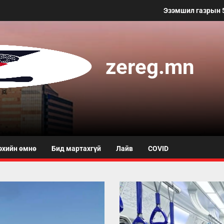
Эзэмшил газрын 50 метр хүртэл
zereg.mn
эхийн өмнө
Бид мартахгүй
Лайв
COVID