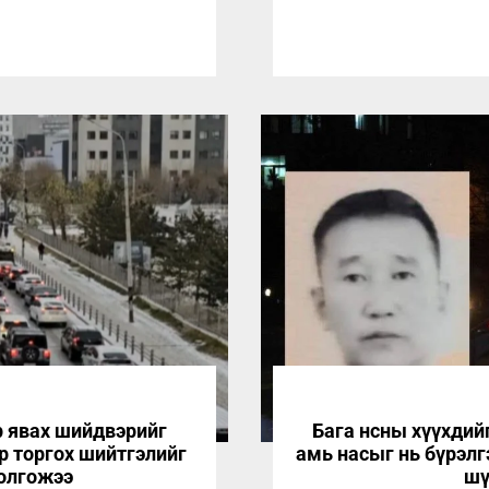
р явах шийдвэрийг
Бага нсны хүүхдий
р торгох шийтгэлийг
амь насыг нь бүрэлг
ээс хэрэгсэхгүй болгожээ
шү