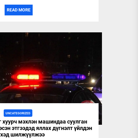
READ MORE
UNCATEGORIZED
г хуурч мэхлэн машиндаа суулган
эсэн этгээдэд яллах дүгнэлт үйлдэн
хэд шилжүүлжээ