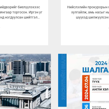
шийдвэрийг биелүүлэхээс
Нийслэлийн прокурорын г
янгаар торгосон. Иргэн уг
хулгайлж, амь насыг н
үнд ногдуулсан шийтгэл
шүүхэд шилжүүлсэн б
8