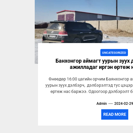
UNCATEGORIZED
Банхонгор аймагт уурын зуух 
ажилладаг иргэн өртөж 
Өнөөдөр 16:00 цагийн орчим Баянхонгор 
уурын зуух дэлбэрч, дэлбэрэлтэд тус цэцэ
өртөж нас баржээ. Одоогоор дэлбэрэлт бо
Admin
2024-02-2
READ MORE