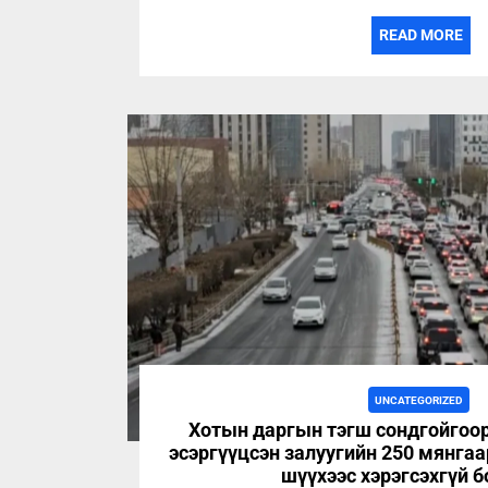
READ MORE
UNCATEGORIZED
Хотын даргын тэгш сондгойгоо
эсэргүүцсэн залуугийн 250 мянгаа
шүүх