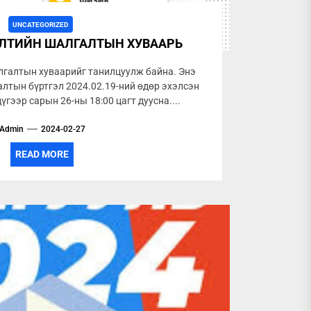
UNCATEGORIZED
ЭЛТИЙН ШАЛГАЛТЫН ХУВААРЬ
лгалтын хуваарийг танилцуулж байна. Энэ
лтын бүртгэл 2024.02.19-ний өдөр эхэлсэн
үгээр сарын 26-ны 18:00 цагт дуусна....
Admin
2024-02-27
READ MORE