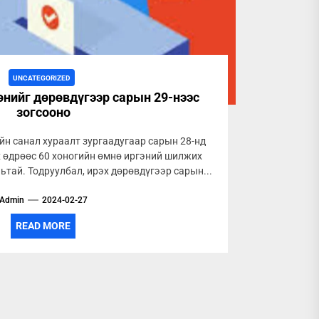
UNCATEGORIZED
нийг дөрөвдүгээр сарын 29-нээс
зогсооно
н санал хураалт зургаадугаар сарын 28-нд
х өдрөөс 60 хоногийн өмнө иргэний шилжих
ьтай. Тодруулбал, ирэх дөрөвдүгээр сарын...
Admin
2024-02-27
READ MORE