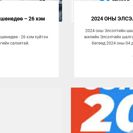
 шөнөдөө – 26 хэм
2024 ОНЫ ЭЛС
2024 оны Элсэлтийн ша
 шөнөдөө - 26 хэм хүйтэн
жилийн Элсэлтийн шалга
ргийн салхитай.
бөгөөд 2024 оны 04 д
8