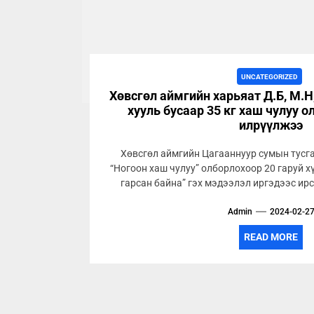
UNCATEGORIZED
Хөвсгөл аймгийн харьяат Д.Б, М.Н,
хууль бусаар 35 кг хаш чулуу 
илрүүлжээ
Хөвсгөл аймгийн Цагааннуур сумын тусг
“Ногоон хаш чулуу” олборлохоор 20 гаруй х
гарсан байна” гэх мэдээлэл иргэдээс ирс
Admin
2024-02-2
READ MORE