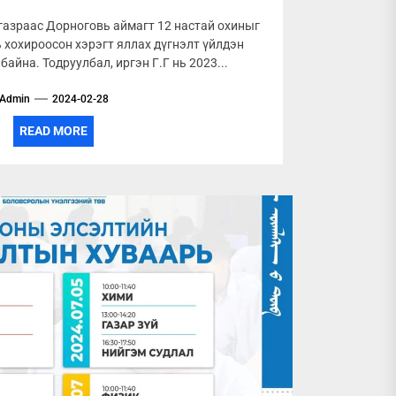
азраас Дорноговь аймагт 12 настай охиныг
ь хохироосон хэрэгт яллах дүгнэлт үйлдэн
айна. Тодруулбал, иргэн Г.Г нь 2023...
Admin
2024-02-28
READ MORE