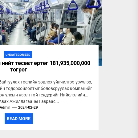
UNCATEGORIZED
нийт төсөвт өртөг 181,935,000,000
төгрөг
байгуулах төслийн зөвлөх үйлчилгээ үзүүлэх,
ийн тодорхойлолтыг боловсруулах компанийг
он улсын нээлттэй тендерийг Нийслэлийн
Авах Ажиллагааны Газраас...
Admin
2024-02-29
READ MORE