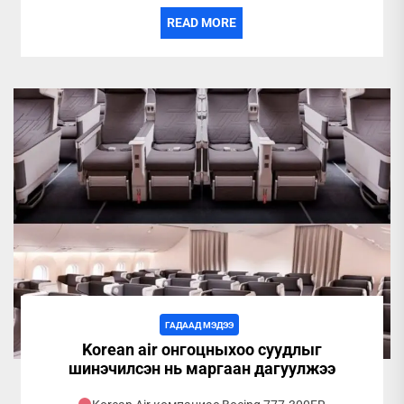
READ MORE
ГАДААД МЭДЭЭ
Korean air онгоцныхоо суудлыг
шинэчилсэн нь маргаан дагуулжээ