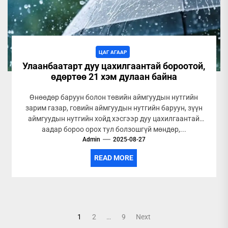
ЦАГ АГААР
Улаанбаатарт дуу цахилгаантай бороотой,
өдөртөө 21 хэм дулаан байна
Өнөөдөр баруун болон төвийн аймгуудын нутгийн
зарим газар, говийн аймгуудын нутгийн баруун, зүүн
аймгуудын нутгийн хойд хэсгээр дуу цахилгаантай
аадар бороо орох тул болзошгүй мөндөр,...
Admin
2025-08-27
READ MORE
Posts
1
2
…
9
Next