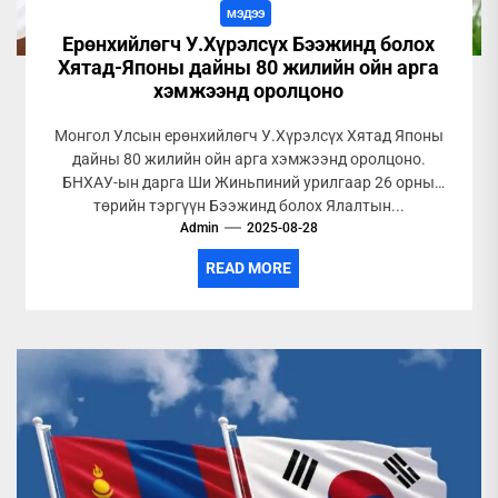
МЭДЭЭ
Ерөнхийлөгч У.Хүрэлсүх Бээжинд болох
Хятад-Японы дайны 80 жилийн ойн арга
хэмжээнд оролцоно
Монгол Улсын ерөнхийлөгч У.Хүрэлсүх Хятад Японы
дайны 80 жилийн ойн арга хэмжээнд оролцоно.
БНХАУ-ын дарга Ши Жиньпиний урилгаар 26 орны
төрийн тэргүүн Бээжинд болох Ялалтын...
Admin
2025-08-28
READ MORE