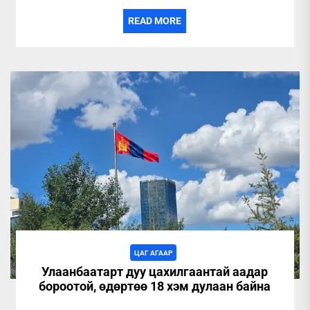
READ MORE
ЦАГ АГААР
Улаанбаатарт дуу цахилгаантай аадар
бороотой, өдөртөө 18 хэм дулаан байна