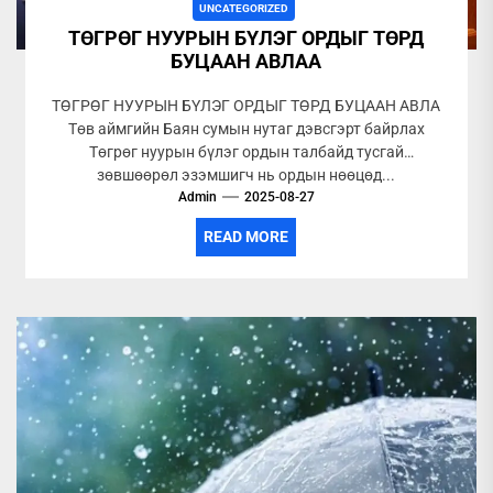
UNCATEGORIZED
ТӨГРӨГ НУУРЫН БҮЛЭГ ОРДЫГ ТӨРД
БУЦААН АВЛАА
ТӨГРӨГ НУУРЫН БҮЛЭГ ОРДЫГ ТӨРД БУЦААН АВЛА
Төв аймгийн Баян сумын нутаг дэвсгэрт байрлах
Төгрөг нуурын бүлэг ордын талбайд тусгай
зөвшөөрөл эзэмшигч нь ордын нөөцөд...
Admin
2025-08-27
READ MORE