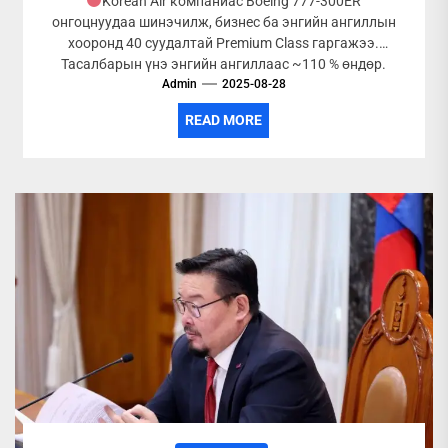
Korean Air компаниас Boeing 777-300ER
онгоцнуудаа шинэчилж, бизнес ба энгийн ангиллын
хооронд 40 суудалтай Premium Class гаргажээ.
Тасалбарын үнэ энгийн ангиллаас ~110 % өндөр.
Admin
Premium...
2025-08-28
READ MORE