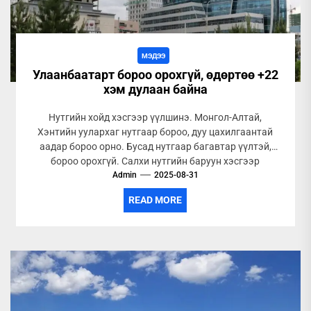
МЭДЭЭ
Улаанбаатарт бороо орохгүй, өдөртөө +22
хэм дулаан байна
Нутгийн хойд хэсгээр үүлшинэ. Монгол-Алтай,
Хэнтийн уулархаг нутгаар бороо, дуу цахилгаантай
аадар бороо орно. Бусад нутгаар багавтар үүлтэй,
бороо орохгүй. Салхи нутгийн баруун хэсгээр
Admin
баруун...
2025-08-31
READ MORE