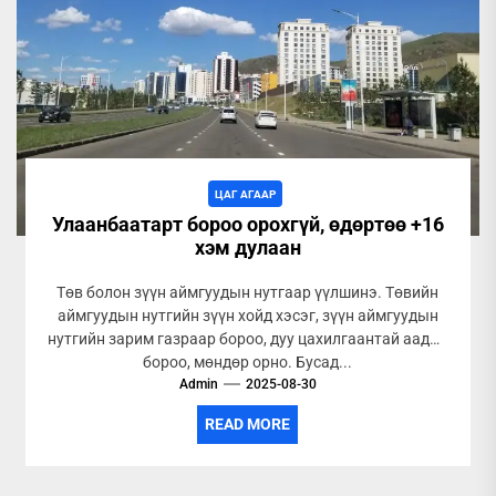
ЦАГ АГААР
Улаанбаатарт бороо орохгүй, өдөртөө +16
хэм дулаан
Төв болон зүүн аймгуудын нутгаар үүлшинэ. Төвийн
аймгуудын нутгийн зүүн хойд хэсэг, зүүн аймгуудын
нутгийн зарим газраар бороо, дуу цахилгаантай аадар
бороо, мөндөр орно. Бусад...
Admin
2025-08-30
READ MORE