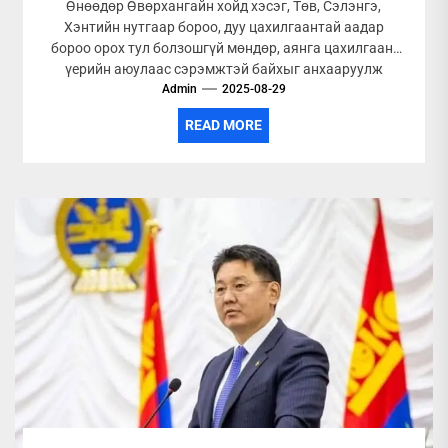
Өнөөдөр Өвөрхангайн хойд хэсэг, Төв, Сэлэнгэ,
Хэнтийн нутгаар бороо, дуу цахилгаантай аадар
бороо орох тул болзошгүй мөндөр, аянга цахилгаан,
үерийн аюулаас сэрэмжтэй байхыг анхааруулж
Admin
байна....
2025-08-29
READ MORE