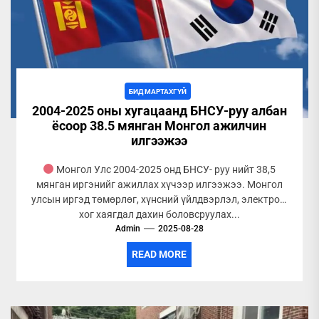
БИД МАРТАХГҮЙ
2004-2025 оны хугацаанд БНСУ-руу албан
ёсоор 38.5 мянган Монгол ажилчин
илгээжээ
Монгол Улс 2004-2025 онд БНСУ- руу нийт 38,5
мянган иргэнийг ажиллах хүчээр илгээжээ. Монгол
улсын иргэд төмөрлөг, хүнсний үйлдвэрлэл, электрон,
хог хаягдал дахин боловсруулах...
Admin
2025-08-28
READ MORE