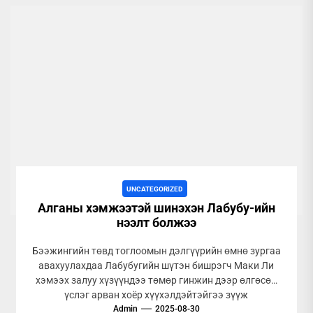
UNCATEGORIZED
Алганы хэмжээтэй шинэхэн Лабубу-ийн
нээлт болжээ
Бээжингийн төвд тоглоомын дэлгүүрийн өмнө зургаа
авахуулахдаа Лабубугийн шүтэн бишрэгч Маки Ли
хэмээх залуу хүзүүндээ төмөр гинжин дээр өлгөсөн
үслэг арван хоёр хүүхэлдэйтэйгээ зүүж
Admin
бахархалтай...
2025-08-30