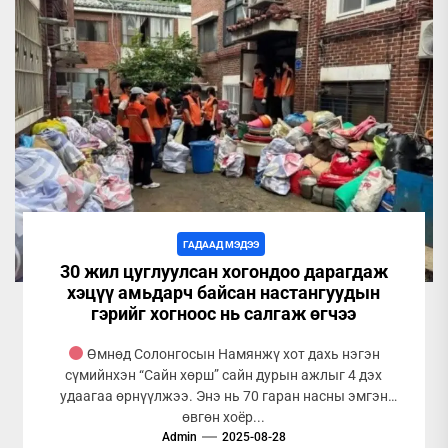
ГАДААД МЭДЭЭ
30 жил цуглуулсан хогондоо дарагдаж
хэцүү амьдарч байсан настангуудын
гэрийг хогноос нь салгаж өгчээ
Өмнөд Солонгосын Намянжү хот дахь нэгэн
сүмийнхэн “Сайн хөрш” сайн дурын ажлыг 4 дэх
удаагаа өрнүүлжээ. Энэ нь 70 гаран насны эмгэн
өвгөн хоёр...
Admin
2025-08-28