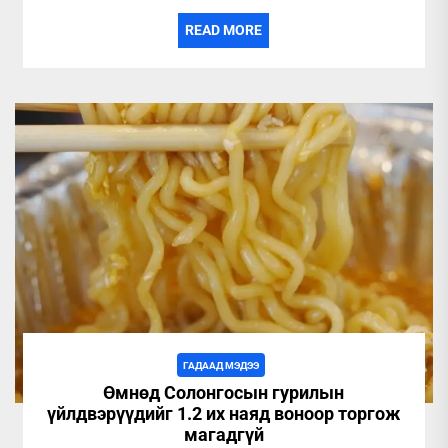
READ MORE
ГАДААД МЭДЭЭ
Өмнөд Солонгосын гурилын
үйлдвэрүүдийг 1.2 их наяд воноор торгож
магадгүй