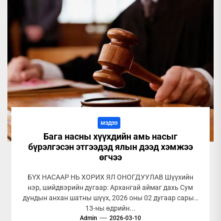
МЭДЭЭ
Бага насны хүүхдийн амь насыг
бүрэлгэсэн этгээдэд ялын дээд хэмжээ
өгчээ
БҮХ НАСААР НЬ ХОРИХ ЯЛ ОНОГДУУЛАВ Шүүхийн
нэр, шийдвэрийн дугаар: Архангай аймаг дахь Сум
дундын анхан шатны шүүх, 2026 оны 02 дугаар сарын
13-ны өдрийн...
Admin
2026-03-10