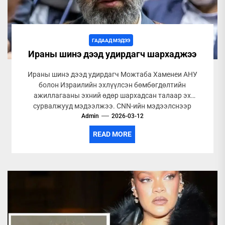
ГАДААД МЭДЭЭ
Ираны шинэ дээд удирдагч шархаджээ
Ираны шинэ дээд удирдагч Можтаба Хаменеи АНУ
болон Израилийн эхлүүлсэн бөмбөгдөлтийн
ажиллагааны эхний өдөр шархадсан талаар эх
сурвалжууд мэдээлжээ. CNN-ийн мэдээлснээр
тэрээр хөлийн яс хугарч,...
Admin
2026-03-12
READ MORE