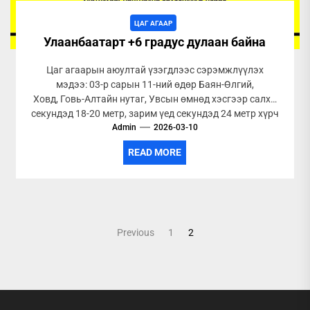
ЦАГ АГААР
Улаанбаатарт +6 градус дулаан байна
Цаг агаарын аюултай үзэгдлээс сэрэмжлүүлэх
мэдээ: 03-р сарын 11-ний өдөр Баян-Өлгий,
Ховд, Говь-Алтайн нутаг, Увсын өмнөд хэсгээр салхи
секундэд 18-20 метр, зарим үед секундэд 24 метр хүрч
Admin
ширүүснэ....
2026-03-10
READ MORE
Posts
Previous
1
2
pagination