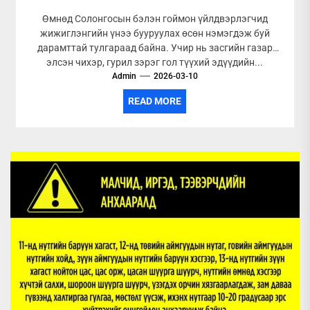
Өмнөд Солонгосын бэлэн гоймон үйлдвэрлэгчид
жижиглэнгийн үнээ бууруулах өсөн нэмэгдэж буй
дарамттай тулгараад байна. Учир нь засгийн газар
элсэн чихэр, гурил зэрэг гол түүхий эдүүдийн...
Admin
2026-03-10
READ MORE