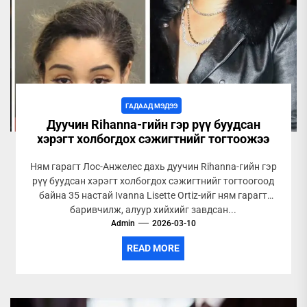
ГАДААД МЭДЭЭ
Дуучин Rihanna-гийн гэр рүү буудсан
хэрэгт холбогдох сэжигтнийг тогтоожээ
Ням гарагт Лос-Анжелес дахь дуучин Rihanna-гийн гэр
рүү буудсан хэрэгт холбогдох сэжигтнийг тогтоогоод
байна 35 настай Ivanna Lisette Ortiz-ийг ням гарагт
баривчилж, алуур хийхийг завдсан...
Admin
2026-03-10
READ MORE