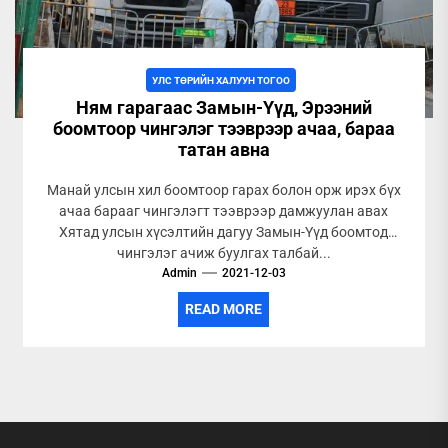
УЛС ТӨРИЙН ХАЛУУН ТОГОО
Ням гарагаас Замын-Үүд, Эрээний
боомтоор чингэлэг тээврээр ачаа, бараа
татан авна
Манай улсын хил боомтоор гарах болон орж ирэх бүх
ачаа барааг чингэлэгт тээврээр дамжуулан авах
Хятад улсын хүсэлтийн дагуу Замын-Үүд боомтод
чингэлэг ачиж буулгах талбай...
Admin
2021-12-03
READ MORE