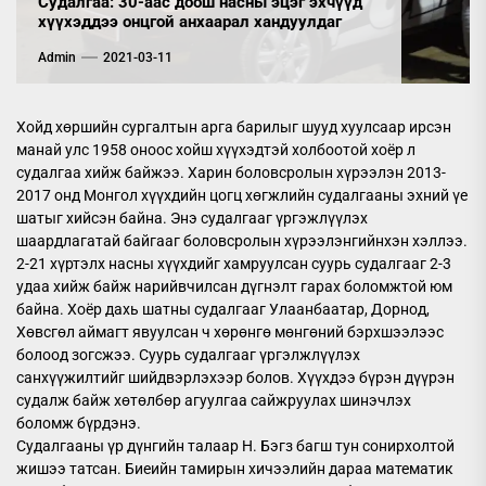
Судалгаа: 30-аас доош насны эцэг эхчүүд
хүүхэддээ онцгой анхаарал хандуулдаг
Admin
2021-03-11
Хойд хөршийн сургалтын арга барилыг шууд хуулсаар ирсэн
манай улс 1958 оноос хойш хүүхэдтэй холбоотой хоёр л
судалгаа хийж байжээ. Харин боловсролын хүрээлэн 2013-
2017 онд Монгол хүүхдийн цогц хөгжлийн судалгааны эхний үе
шатыг хийсэн байна. Энэ судалгааг үргэжлүүлэх
шаардлагатай байгааг боловсролын хүрээлэнгийнхэн хэллээ.
2-21 хүртэлх насны хүүхдийг хамруулсан суурь судалгааг 2-3
удаа хийж байж нарийвчилсан дүгнэлт гарах боломжтой юм
байна. Хоёр дахь шатны судалгааг Улаанбаатар, Дорнод,
Хөвсгөл аймагт явуулсан ч хөрөнгө мөнгөний бэрхшээлээс
болоод зогсжээ. Суурь судалгааг үргэлжлүүлэх
санхүүжилтийг шийдвэрлэхээр болов. Хүүхдээ бүрэн дүүрэн
судалж байж хөтөлбөр агуулгаа сайжруулах шинэчлэх
боломж бүрдэнэ.
Судалгааны үр дүнгийн талаар Н. Бэгз багш тун сонирхолтой
жишээ татсан. Биеийн тамирын хичээлийн дараа математик