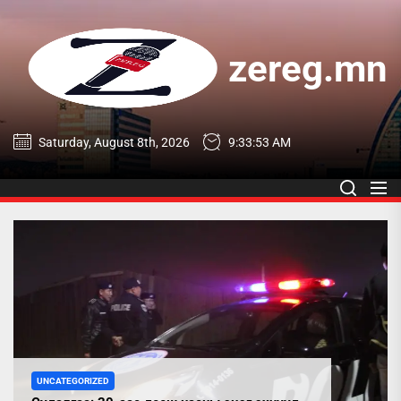
Skip
to
the
zereg.mn
content
zereg.mn
Saturday, August 8th, 2026
9:33:54 AM
UNCATEGORIZED