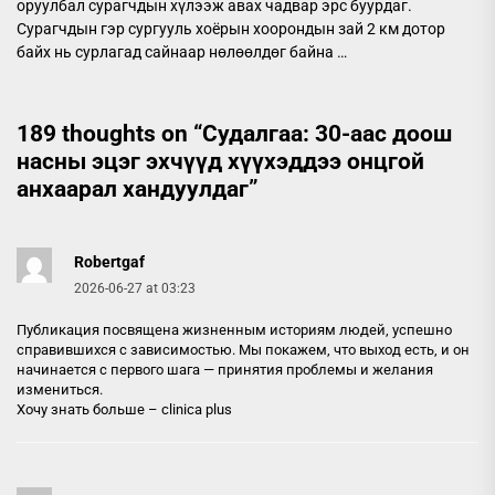
оруулбал сурагчдын хүлээж авах чадвар эрс буурдаг.
Сурагчдын гэр сургууль хоёрын хоорондын зай 2 км дотор
байх нь сурлагад сайнаар нөлөөлдөг байна …
189 thoughts on “
Судалгаа: 30-аас доош
насны эцэг эхчүүд хүүхэддээ онцгой
анхаарал хандуулдаг
”
Robertgaf
2026-06-27 at 03:23
Публикация посвящена жизненным историям людей, успешно
справившихся с зависимостью. Мы покажем, что выход есть, и он
начинается с первого шага — принятия проблемы и желания
измениться.
Хочу знать больше –
clinica plus