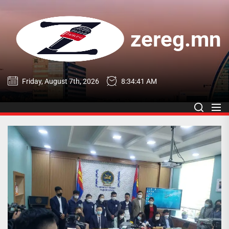
Skip
to
the
zereg.mn
content
zereg.mn
Friday, August 7th, 2026
8:34:42 AM