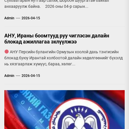
Сүхбаатарын нутгаар салхи, шороон шуургатай байхыг
анхааруулж байна. 2026 оны 04-р сарын...
Admin
2026-04-15
АНУ, Ираны боомтууд руу чиглэсэн далайн
блокад ажиллагаа эхлүүлжээ
АНУ Персийн булангийн Ормузын хоолой дахь тэнгисийн
блокад буюу Ирантай холбоотой далайн хөдөлгөөнийг бүхэлд
нь хязгаарлаж хүмүүс, бараа, хөлөг...
Admin
2026-04-15