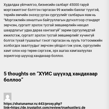
Худалдаа үйлчилгээ, бизнесийн салбарт 45000 гаруй
мэргэжилтэнг бэлтгэн гаргасан 99 жилийн баялаг түүхтэй,
төрийн өмчийн энэхүү ууган сургуулийг салбарын яам нь
“Мэргэжлийн хяналтын байгууллагын дүгнэлтээр стандарт
зөрчсөн, сургалт эрхлэх тусгай зөвшөөрлийн нөхцөл
шаардлагыг удаа дараа хангаагүй” зарим сургуулиудтай
ижилсгэж, сургалт эрхлэх тусгай зөвшөөрлийг хүчингүй
болгох тухай тушаалыг гэнэт гаргасан нь хууль тогтоомжийн
холбогдох заалтуудыг зөрчсөн үйлдэл гэж үзэж, сургуулийн
хамт олон нэр төрөө сэргээж, эрх ашгаа хамгаалуулах
зорилгоор шүүхэд хандахаар боллоо.
5 thoughts on “
ХҮИС шүүхэд хандахаар
боллоо
”
https://shatunamur.ru:443/proxy.php?
link=https://de.trustpilot.com/review/truehustlerz.de