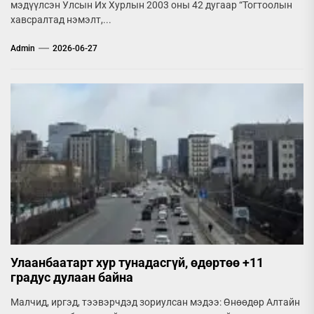
мэдүүлсэн Улсын Их Хурлын 2003 оны 42 дугаар “Тогтоолын
хавсралтад нэмэлт,...
Admin
2026-06-27
Улаанбаатарт хур тунадасгүй, өдөртөө +11
градус дулаан байна
Малчид, иргэд, тээвэрчдэд зориулсан мэдээ: Өнөөдөр Алтайн