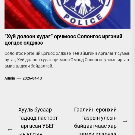
“Хүй долоон худаг” орчмоос Солонгос иргэний
цогцос олджээ
Солонгос иргэний цогцос олджээ Төв аймгийн Аргалант сумын
нутаг, Хүй долоон худаг орчмоос Өмнөд Солонгос улсын иргэн
амиа алдсан байдалтай...
Admin
2026-04-13
Post
Хууль бусаар
Гаалийн ерөнхий
гадаад паспорт
газрын улсын
navigation
Ne
гаргасан УБЕГ-
байцаагчаас хар
Previous
pos
ын улсын
тамхи илэрчээ