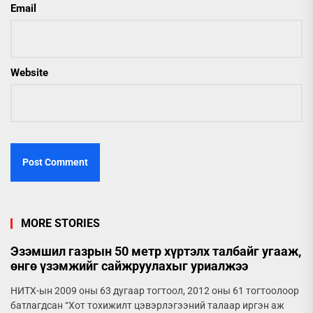
Email
Website
MORE STORIES
Эзэмшил газрын 50 метр хүртэлх талбайг угааж,
өнгө үзэмжийг сайжруулахыг уриалжээ
НИТХ-ын 2009 оны 63 дугаар тогтоол, 2012 оны 61 тогтоолоор
батлагдсан “Хот тохижилт цэвэрлэгээний талаар иргэн аж