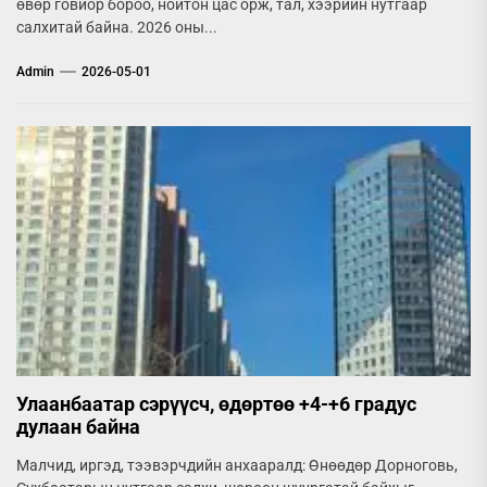
өвөр говиор бороо, нойтон цас орж, тал, хээрийн нутгаар
салхитай байна. 2026 оны...
Admin
2026-05-01
Улаанбаатар сэрүүсч, өдөртөө +4-+6 градус
дулаан байна
Малчид, иргэд, тээвэрчдийн анхааралд: Өнөөдөр Дорноговь,