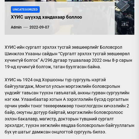
UNCATEGORIZED
ХҮИС шүүхэд хандахаар боллоо
Admin
2022-09-07
ХҮИС-ийн сургалт эрхлэх тусгай зөвшөөрлийг Боловсрол
Шинжлэх Ухааны сайдын “Сургалт эрхлэх тусгай зөвшөөрөл
хүчингүй болгох” А/296 дугаар тушаалаар 2022 оны 8-р сарын
19-нд хүчингүй болгож, татан буулгасан байна.
ХҮИС нь 1924 онд Хоршооны түр сургууль нэртэй
байгуулагдаж, Монгол улсын мэргэжлийн боловсролын
үндсийг тавьсан түүхэн гавъяатай, анхны гурван сургуулийн
нэг юм. Улаанбаатар хотын А зэрэглэлийн бүсэд сургалтын
орчин үеийн тоног төхөөрөмжөөр тоноглогдсон хичээлийн 2
байр, оюутны дотуур байртай, мэргэжлийн боловсролоос
эхлэн бакалавр, магистр, докторын түвшний сургалт
эрхэлдэг, түүхэн хөгжлийн явцдаа боловсролын байгууллагын
бүх үе шатыг дамжсан онцлогтой сургууль билээ.