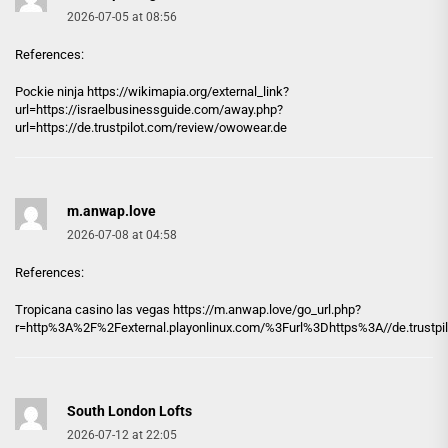
2026-07-05 at 08:56
References:
Pockie ninja https://
wikimapia.org
/external_link?
url=https://israelbusinessguide.com/away.php?
url=https://de.trustpilot.com/review/owowear.de
m.anwap.love
2026-07-08 at 04:58
References:
Tropicana casino las vegas https://
m.anwap.love
/go_url.php?
r=http%3A%2F%2Fexternal.playonlinux.com/%3Furl%3Dhttps%3A//de.trustpi
South London Lofts
2026-07-12 at 22:05