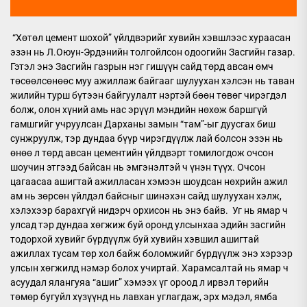
“Хөтөл цемент шохой” үйлдвэрийг хувийн хэвшлээс хураасан
эзэн нь Л.Оюун-Эрдэнийн толгойлсон одоогийн Засгийн газар.
Гэтэл энэ Засгийн газрын нэг гишүүн сайд төрд авсан өмч
төсөөлсөнөөс муу ажиллаж байгааг шулуухан хэлсэн нь таван
жилийн турш бүтээн байгуулалт нэртэй бөөн төвөг чирэгдэл
болж, олон хүний амь нас эрүүл мэндийн нөхөж баршгүй
гамшгийг учруулсан Дарханы замын “там”-ыг дуусгах биш
сунжруулж, тэр дундаа бүүр чирэгдүүлж лай болсон эзэн нь
өнөө л төрд авсан цементийн үйлдвэрт томилогдож очсон
шоучин этгээд байсан нь эмгэнэлтэй ч үнэн түүх. Очсон
цагаасаа ашигтай ажилласан хэмээн шоудсан нөхрийн ажил
ам нь зөрсөн үйлдэл байсныг шинэхэн сайд шулуухан хэлж,
хэлэхээр барахгүй нидэрч орхисон нь энэ байв. Уг нь ямар ч
улсад тэр дундаа хөгжиж буй оронд улсынхаа эдийн засгийн
тодорхой хувийг бүрдүүлж буй хувийн хэвшил ашигтай
ажиллах тусам төр хол байж боломжийг бүрдүүлж энэ хэрээр
улсын хөгжилд нэмэр болох учиртай. Харамсалтай нь ямар ч
асуудал ялангуяа “ашиг” хэмээх үг ороод л ирвэл төрийн
төмөр бугуйл хүзүүнд нь лавхан углагдаж, эрх мэдэл, ямба