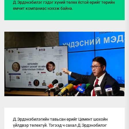
Д.Эрдэнэбилэг гэдэг хүний төлөх ёстой өрийг төрийн
өмчит компаниас нэхэж байна.
Д.Эрдэнэбилэгийн тавьсан өрийг Цемент шохойн
үйлдвэр төлөхгүй. Тэгээд ч сахал Д.Эрдэнэбилэг