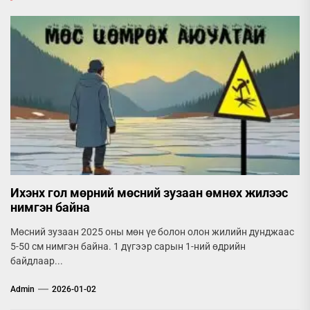
Ихэнх гол мөрний мөсний зузаан өмнөх жилээс
нимгэн байна
Мөсний зузаан 2025 оны мөн үе болон олон жилийн дунджаас
5-50 см нимгэн байна. 1 дүгээр сарын 1-ний өдрийн
байдлаар...
Admin
2026-01-02