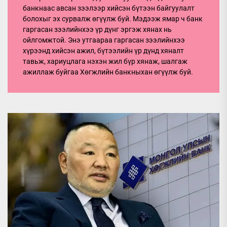
банкнаас авсан зээлээр хийсэн бүтээн байгуулалт
болохыг эх сурвалж өгүүлж буй. Мэдээж ямар ч банк
гаргасан зээлийнхээ үр дүнг эргэж хянах нь
ойлгомжтой. Энэ утгаараа гаргасан зээлийнхээ
хүрээнд хийсэн ажил, бүтээлийн үр дүнд хяналт
тавьж, хариуцлага нэхэн жил бүр хянаж, шалгаж
ажиллаж буйгаа Хөгжлийн банкныхан өгүүлж буй.