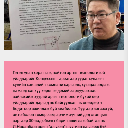
Гэтэл үнэн хэрэгтээ, нойтон аргын технологитой
үйлдвэрийг Концессын гэрээгээр үүрэг хүлээгч
хувийн хэвшлийн компани сэргээж, хугацаа алдаж
нэмээд санхүү хөрөнгө дэмий зарцуулахаас
зайлсхийж хуурай аргын технологи бүхий өөр
үйлдвэрийг дэргэд нь байгуулсан нь өнөөдөр ч
бодитоор ажиллаж буй юм билээ. Түүгээр зогсохгүй,
авто болон төмөр зам, эрчим хүчний дэд станцын
зэргээр 30-аад обьект барин ашиглаж байгаа нь
Л.Наранбаатарын “ад үзэн” шуугиан дэгдээж буй