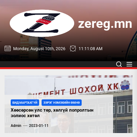
Skip
to
the
zereg.mn
content
zereg.mn
Monday, August 10th, 2026
11:11:10 AM
БИД МАРТАХГҮЙ
ЗЭРЭГ НЭМЭХИЙН ӨМНӨ
Хөөсөрсөн улс төр, хөлгүй попролтын
золиос хөтөл
Admin
2023-01-11