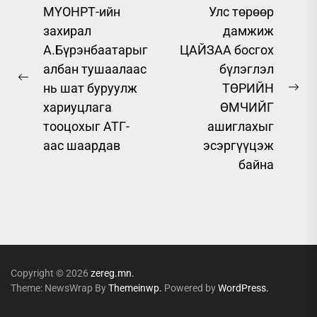
Post
МҮОНРТ-ийн
Улс төрөөр
захирал
дамжиж
navigation
А.Бүрэнбаатарыг
ЦАЙЗАА босгох
албан тушаалаас
бүлэглэл
Previous
нь шат буруулж
ТӨРИЙН
Ne
post:
хариуцлага
ӨМЧИЙГ
pos
тооцохыг АТГ-
ашиглахыг
аас шаардав
эсэргүүцэж
байна
Copyright © 2026
zereg.mn.
Theme: NewsWrap By
Themeinwp.
Powered by
WordPress.