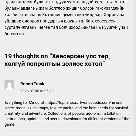
эдэлсэн хэсэг бүлэг этгээдүүд уулгалан дайрч, угт нь тултал
булааж авдаг нь жам болтлоо жишиг болсон гаж үзэгдлийн
хол биш жишээ нь Хөтөлийн цементийн үйлдвэр. Харин энэ
үйлдвэр өнөөдөр поп даргын шоуны талбар, хөөсөрсөн
сурталчилгааны нөгөө тал болчихоод байгаа нь нууцгүй үнэн
болчихож…
19 thoughts on “
Хөөсөрсөн улс төр,
хөлгүй попролтын золиос хөтөл
”
RobertFrock
2026-07-06 at 05:29
Everything for Minecraft
https://topminecraftworldseeds.com/
in one
place: mods, skins, maps, texture packs, and the best seeds for survival,
creativity, and adventure. Collections of popular add-ons, installation
instructions, updates, and secure downloads for different versions of the
game.