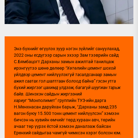
Энэ бүхнийг өгүүлэх зуур нэгэн зүйлийг сануулахад,
2022 оны есдүгээр сарын эхээр Зам тээврийн сайд
С.Бямбацогт Дарханы замын ажилтай танилцаж
ирэнгүүтээ шөнө дөлөөр
“Хө
т
өлийн цемент шохой
үйлдвэр цемент нийлүүлэхгүй тасалдсанаар замын
ажил саатах гол шалтгаан болоод байна”
гэсэн утга
бүхий жиргээг цахимд үлдээж, багагүй шуугиан тарьж
байв. Шинэхэн сайдын жиргээний
хариуг
“Монполимет” группийн ТУЗ-ийн дарга
Н.Мөнхнасан даруйхан барьж, “Дарханы замд 235
вагон буюу 15.500 тонн цемент нийлүүлсэн” хэмээн
бичсэн нь хувийн өмчийг төрд хураан авч, төрийн
ачааг төр үүрэх ёстой хэмээн даналзаж байсан
Ерөнхий сайдыгаа чамгүй чимхсэн хэрэг болсон юм.