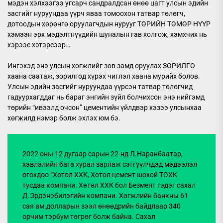
мэдэн хэлхээгээ угсарч сандралдсан өнөө цагт улсын эдийн
засгийг нуруундаа үүрч яваа томоохон татвар төлөгч,
дотоодын хөрөнгө оруулагчдын нурууг ТӨРИЙН ТӨМӨР НҮҮР
хэмээн эрх мэдэлтнүүдийн шуналын гав холгож, хэмхчих нь
хэрээс хэтэрсээр…
Ингэхэд энэ улсын хөгжлийг зөв замд оруулах ЗОРИЛГО
хаана саатаж, зорилгод хүрэх чиглэл хаана мурийх болов.
Улсын эдийн засгийг нуруундаа үүрсэн татвар төлөгчид
гадуурхагддаг нь бараг энгийн зүйл болчихсон энэ нийгэмд
төрийн “ивээлд очсон” цементийн үйлдвэр хэзээ улсынхаа
хөгжилд нэмэр болж эхлэх юм бэ.
2022 оны 12 дугаар сарын 22-нд Л.Наранбаатар,
хэвлэлийн бага хурал зарлаж сэтгүүлчдэд мэдээлэл
өгөхдөө “Хөтөл ХХК, Хөтөл цемент шохой ТӨХК
тусдаа компани. Хөтөл ХХК бол Безмент гэдэг сахал
Д.Эрдэнэбилэгийн компани. Хөгжлийн банкны 61
сая ам.долларын зээл өнөөдрийн байдлаар 340
орчим тэрбум төгрөг болж байна. Сахал