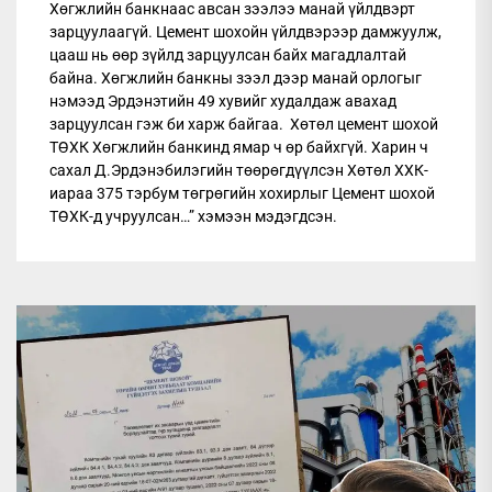
Хөгжлийн банкнаас авсан зээлээ манай үйлдвэрт
зарцуулаагүй. Цемент шохойн үйлдвэрээр дамжуулж,
цааш нь өөр зүйлд зарцуулсан байх магадлалтай
байна. Хөгжлийн банкны зээл дээр манай орлогыг
нэмээд Эрдэнэтийн 49 хувийг худалдаж авахад
зарцуулсан гэж би харж байгаа. Хөтөл цемент шохой
ТӨХК Хөгжлийн банкинд ямар ч өр байхгүй. Харин ч
сахал Д.Эрдэнэбилэгийн төөрөгдүүлсэн Хөтөл ХХК-
иараа 375 тэрбум төгрөгийн хохирлыг Цемент шохой
ТӨХК-д учруулсан…” хэмээн мэдэгдсэн.