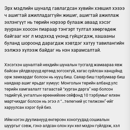
Эрх мэдлийн шуналд гавлагдсан хувийн хэвшил хэзээ
ч ашигтай ажилладаггүйн жишиг, ашигтай ажиллаж
эхлэнгүүт нь төрийн нэрээр булааж аваад хэсэг
зуурхан хоосон пиараар тэнгэрт тултал хөөргөдөж
байгааг нэг л мэдэхэд үнэнд гүйцэгдэж, хашааны
буланд шороонд дарагдаж хэвтдэг хатуу тавилангийн
ээлжээ хүлээж байдаг нь нэн харамсалтай.
Хэсэгхэн шуналтай нөхдийн шуналын тусгалд жамаараа явж
байсан үйлдвэрүүд өртөөд зогсохгүй, хагас суйлсан ханцуйнд
орж замхардаг болсон нь нууц биш. Саяар биш тэрбумаар биш
наядаар ашиг ярьдаг хүмүүс Монголын төрийн албанд улс
төрийн хамгаалалт татаастай “хурган дарга” нар болсон
төдийгүй, унталгын өрөөнийхөө сейфэнд 10 тэрбумыг өлхөн
мартчихдаг болсон нь эгээ л “…төлөгний үс төлжсөн”-ийг
харуулсан хэрэг буй биз.
Ийм нэгэн дуулианууд өнгөрсөн хоногуудад сошиалын
шуургыг сэвж, гэнэ алдсан олон хүн хөл мэдэн гүйлдэж, хэл