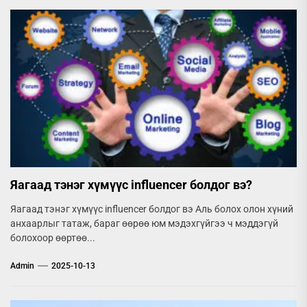
Яагаад тэнэг хүмүүс influencer болдог вэ?
Яагаад тэнэг хүмүүс influencer болдог вэ Аль болох олон хүний
анхаарлыг татаж, бараг өөрөө юм мэдэхгүйгээ ч мэддэгүй
болохоор өөртөө...
Admin
2025-10-13