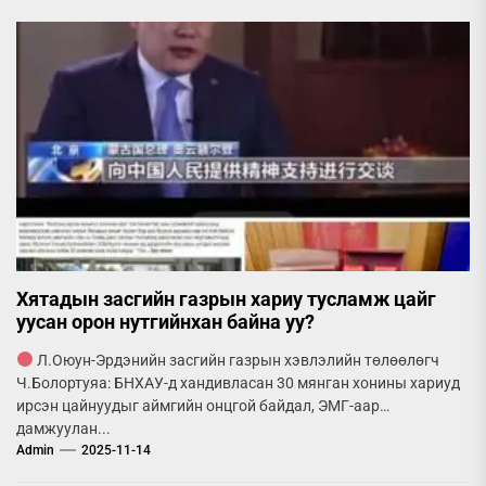
Хятадын засгийн газрын хариу тусламж цайг
уусан орон нутгийнхан байна уу?
Л.Оюун-Эрдэнийн засгийн газрын хэвлэлийн төлөөлөгч
Ч.Болортуяа: БНХАУ-д хандивласан 30 мянган хонины хариуд
ирсэн цайнуудыг аймгийн онцгой байдал, ЭМГ-аар
дамжуулан...
Admin
2025-11-14