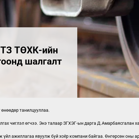
МТЗ ТӨХК-ийн
тоонд шалгалт
 өнөөдөр танилцууллаа.
лгах чиглэл өгчээ. Энэ талаар ЗГХЭГ-ын дарга Д.Амарбаясгалан х
 үйл ажиллагаа явуулж буй хоёр компани байгаа. Өнгөрсөн оны а