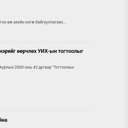
эн аж ахуйн нэгж байгууллагаас...
 нэрийг өөрчлөх УИХ-ын тогтоолыг
 Хурлын 2003 оны 42 дугаар “Тогтоолын
йна