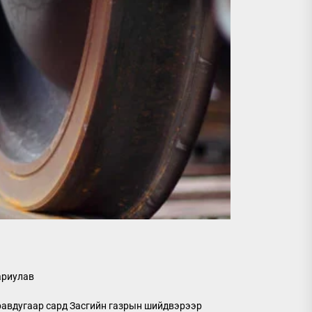
ариулав
равдугаар сард Засгийн газрын шийдвэрээр