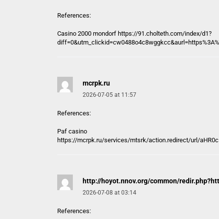
References:
Casino 2000 mondorf https://
91.cholteth.com
/index/d1?
diff=0&utm_clickid=cw0488o4c8wggkcc&aurl=https%3A%
mcrpk.ru
2026-07-05 at 11:57
References:
Paf casino
https://
mcrpk.ru
/services/mtsrk/action.redirect/ur
http://hoyot.nnov.org/common/redir.php?ht
2026-07-08 at 03:14
References: