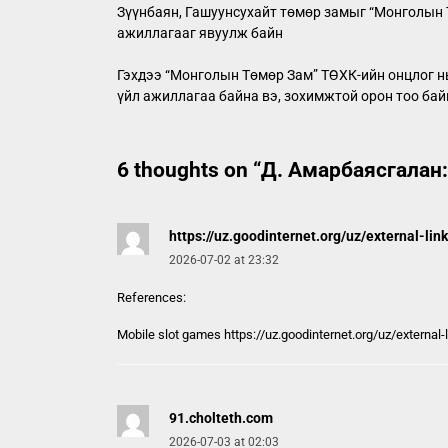
Зүүнбаян, Гашуунсухайт төмөр замыг “Монголын Т
ажиллагааг явуулж байн
Гэхдээ “Монголын Төмөр Зам” ТӨХК-ийн онцлог нь
үйл ажиллагаа байна вэ, зохимжтой орон тоо байн
6 thoughts on “
Д. Амарбаясгалан:
https://uz.goodinternet.org/uz/external-lin
2026-07-02 at 23:32
References:
Mobile slot games
https://uz.goodinternet.org/uz/external-
91.cholteth.com
2026-07-03 at 02:03