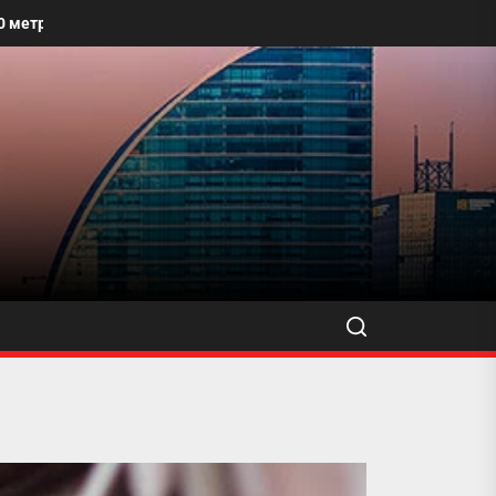
албайг угааж, өнгө үзэмжийг сайжруулахыг уриалжээ