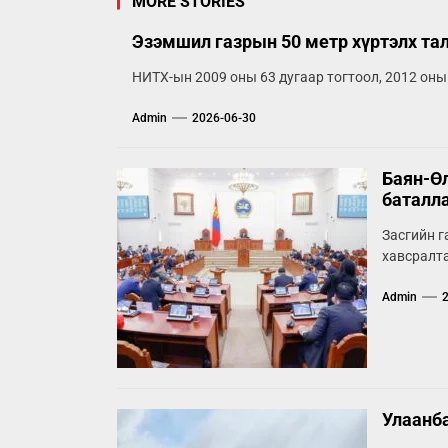
MORE STORIES
Эзэмшил газрын 50 метр хүртэлх та
НИТХ-ын 2009 оны 63 дугаар тогтоол, 2012 оны
Admin
2026-06-30
Баян-Өл
баталл
Засгийн г
хавсралта
Admin
Улаанба