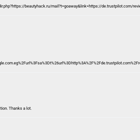
ir.php?https://beautyhack.ru/mail?t=goaway&link=https://de.trustpilot.com/re
ogle.com.eg%2Furl%3Fsa%3Dt%26url%3Dhttp%3A%2F%2Fde.trustpilot.com%2F
tion. Thanks a lot.