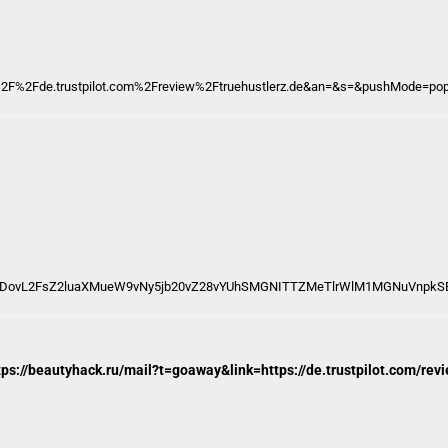
2F%2Fde.trustpilot.com%2Freview%2Ftruehustlerz.de&an=&s=&pushMode=po
l/aHR0cDovL2FsZ2luaXMueW9vNy5jb20vZ28vYUhSMGNITTZMeTlrWlM1MGNuVn
tps://beautyhack.ru/mail?t=goaway&link=https://de.trustpilot.com/re