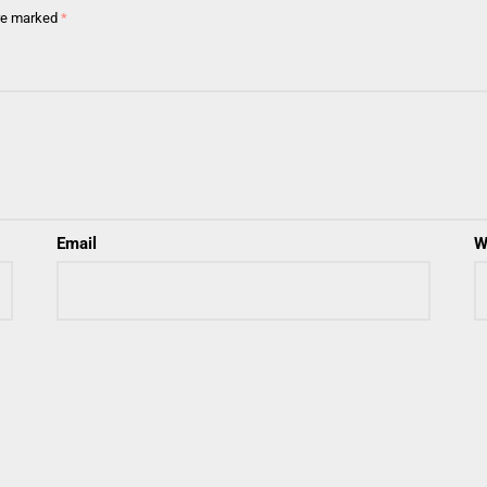
are marked
*
Email
W