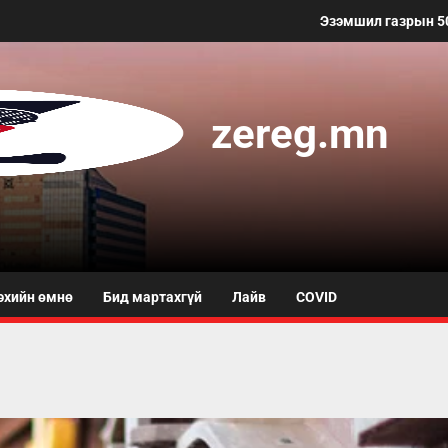
Эзэмшил газрын 50 метр хүртэлх т
zereg.mn
эхийн өмнө
Бид мартахгүй
Лайв
COVID