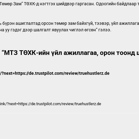
өмөр Зам” ТӨХК-д нэгтгэх шийдвэр гаргасан. Одоогийн байдлаар т
 бүрэн ашиглалтад орсон төмөр зам байхгүй, тээвэр, үйл ажиллага
а уу гэдэг дээр шалгалт явуулах чиглэл өгсөн” гэлээ.
 “МТЗ ТӨХК-ийн үйл ажиллагаа, орон тоонд 
k/?next=https://de.trustpilot.com/review/truehustlerz.de
link/?next=https://de.trustpilot.com/review/truehustlerz.de