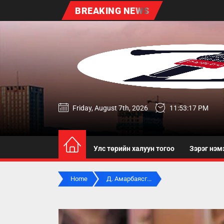
Skip
BREAKING NEWS
to
the
content
zereg.mn
Friday, August 7th, 2026
11:53:18 PM
Улс төрийн халуун тогоо
Зэрэг нэм
Home
Д. Амарбаясг...