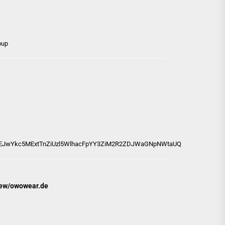
pup
pkSEJwYkc5MExtTnZiUzl5WlhacFpYY3ZiM2R2ZDJWaGNpNWtaUQ
view/owowear.de