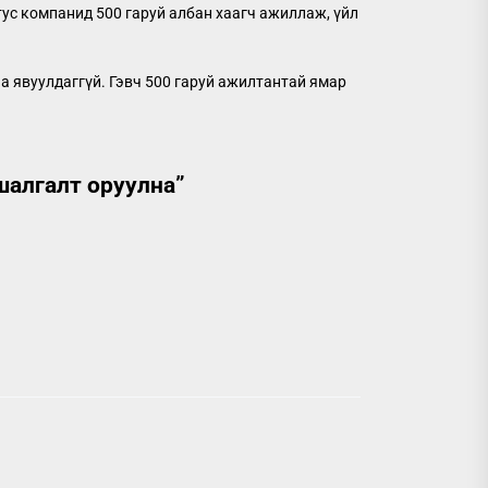
ус компанид 500 гаруй албан хаагч ажиллаж, үйл
а явуулдаггүй. Гэвч 500 гаруй ажилтантай ямар
шалгалт оруулна
”