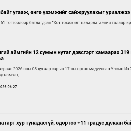
лбайг угааж, өнгө үзэмжийг сайжруулахыг уриалжээ
 61 тогтоолоор батлагдсан “Хот тохижилт цэвэрлэгээний талаар ирг
гий аймгийн 12 сумын нутаг дэвсгэрт хамаарах 319
аа
азраас 2026 оны 03 дугаар сарын 17-ны өргөн мэдүүлсэн Улсын Их
д нэмэлт,...
2026-06-27
атарт хур тунадасгүй, өдөртөө +11 градус дулаан ба