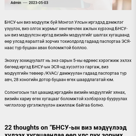
Admin
2023-05-03
БНСУ-ын виз мэдүүлж буй Монгол Улсын иргэдэд дэмжлэг
үзүүлэх, виз олгох журмыг хөнгөвчлөх ажлын хүрээнд БНСУ-
ын виз мэдүүлсэн иргэд визийн мэдүүлгийг шалгах хугацаанд
өөр улсад яаралтай зорчих тохиолдолд гадаад паспортаа ЭСЯ-
наас түр буцаан авах боломжтой боллоо.
Энэхүү зохицуулалт нь энэ сарын 5-ны өдрөөс хэрэгжиж эхлэх
бөгөөд иргэд БНСУ-ын ЭСЯ-нд хүсэлтээ гаргаж, виз
мэдүүлгийн төвөөр /KVAC/ дамжуулан гадаад паспортаа түр
авч, 28 хоногийн дотор буцаан өгөх шаардлагатай юм.
Солонгосын тал цаашид иргэдийн визийн мэдүүлгийг хянах,
визийн хариу өгөх хугацааг боломжтой хэлбэрээр бууруулах
чиглэлээр үргэлжлүүлэн ажиллаж байгаа болно.
22 thoughts on “
БНСУ-ын виз мэдүүлээд
хүлээх хугацаандаа өөр улс руу зорчих