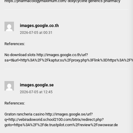
https://pharmacologymaximum.com/
doxycycline generics pharmacy
images.google.co.th
2026-07-05 at 00:31
References:
No download slots http://
images.google.co.th
/url?
sa=t&url=http%3A%2F%2Fkaptur.su%2Fproxy.php%3Flink%3Dhttps%3A%2F%
images.google.se
2026-07-05 at 12:45
References:
Graton rancheria casino http://
images.google.se
/url?
q=http://vebiradoworid.school2100.com/bitrix/redirect.php?
goto=https%3A%2F%2Fde.trustpilot.com%2Freview%2Fowowear.de