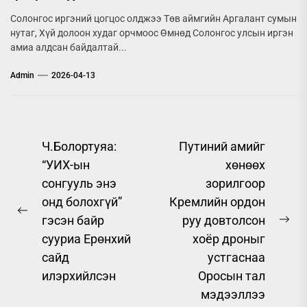
Солонгос иргэний цогцос олджээ Төв аймгийн Аргалант сумын
нутаг, Хүй долоон худаг орчмоос Өмнөд Солонгос улсын иргэн
амиа алдсан байдалтай...
Admin
2026-04-13
Post
Ч.Болортуяа:
Путиний амийг
“УИХ-ын
хөнөөх
navigation
сонгууль энэ
зорилгоор
онд болохгүй”
Кремлийн ордон
Previous
гэсэн байр
руу довтолсон
Ne
post:
сууриа Ерөнхий
хоёр дроныг
pos
сайд
устгаснаа
илэрхийлсэн
Оросын тал
мэдээллээ