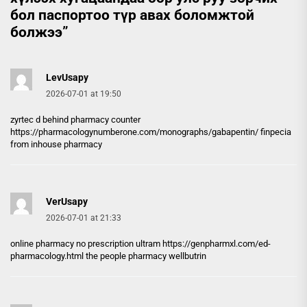
бол паспортоо түр авах боломжтой
болжээ
”
LevUsapy
2026-07-01 at 19:50
zyrtec d behind pharmacy counter
https://pharmacologynumberone.com/monographs/gabapentin/
finpecia
from inhouse pharmacy
VerUsapy
2026-07-01 at 21:33
online pharmacy no prescription ultram
https://genpharmxl.com/ed-
pharmacology.html
the people pharmacy wellbutrin