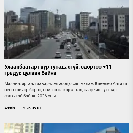
Улаанбаатарт хур тунадасгүй, өдөртөө +11
градус дулаан байна
Малчид, иргэд, тээвэрчдэд зориулсан мэдээ: Өнөөдөр Алтайн
өвөр говиор бороо, нойтон цас орж, тал, хээрийн нутгаар
салхитай байна. 2026 оны...
Admin
2026-05-01