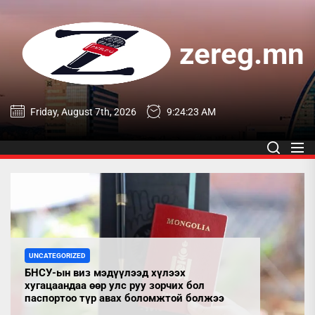
Skip
to
the
zereg.mn
content
zereg.mn
Friday, August 7th, 2026
9:24:24 AM
UNCATEGORIZED
БНСУ-ын виз мэдүүлээд хүлээх
хугацаандаа өөр улс руу зорчих бол
паспортоо түр авах боломжтой болжээ