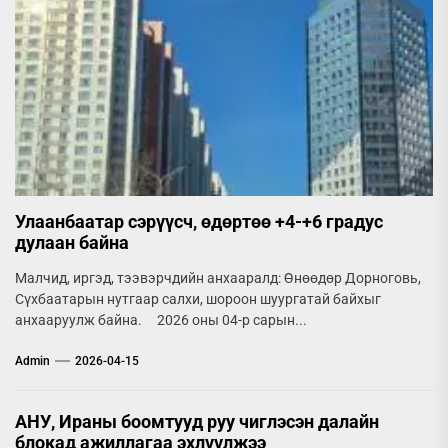
Улаанбаатар сэрүүсч, өдөртөө +4-+6 градус
дулаан байна
Малчид, иргэд, тээвэрчдийн анхааралд: Өнөөдөр Дорноговь,
Сүхбаатарын нутгаар салхи, шороон шуургатай байхыг
анхааруулж байна. 2026 оны 04-р сарын...
Admin
2026-04-15
АНУ, Ираны боомтууд руу чиглэсэн далайн
блокад ажиллагаа эхлүүлжээ