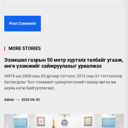
MORE STORIES
Эзэмшил газрын 50 метр хүртэлх талбайг угааж,
өнгө үзэмжийг сайжруулахыг уриалжээ
НИТХ-ын 2009 оны 63 дугаар тогтоол, 2012 оны 61 тогтоолоор
батлагдсан “Хот тохижилт цэвэрлэгээний талаар иргэн аж
ахуйн нэгж байгууллагаас...
Admin
2026-06-30