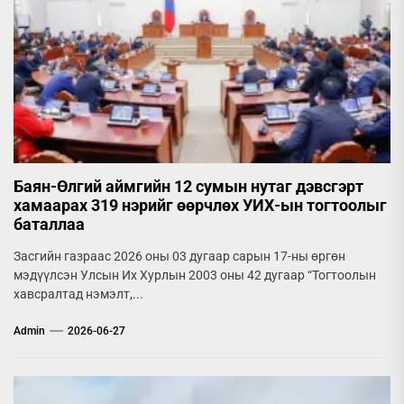
Баян-Өлгий аймгийн 12 сумын нутаг дэвсгэрт
хамаарах 319 нэрийг өөрчлөх УИХ-ын тогтоолыг
баталлаа
Засгийн газраас 2026 оны 03 дугаар сарын 17-ны өргөн
мэдүүлсэн Улсын Их Хурлын 2003 оны 42 дугаар “Тогтоолын
хавсралтад нэмэлт,...
Admin
2026-06-27