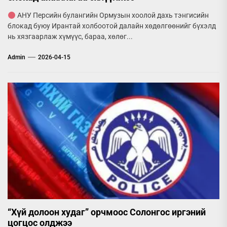
АНУ Персийн булангийн Ормузын хоолой дахь тэнгисийн
блокад буюу Ирантай холбоотой далайн хөдөлгөөнийг бүхэлд
нь хязгаарлаж хүмүүс, бараа, хөлөг...
Admin
2026-04-15
“Хүй долоон худаг” орчмоос Солонгос иргэний
цогцос олджээ