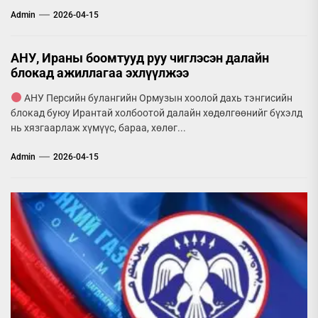
Admin
2026-04-15
АНУ, Ираны боомтууд руу чиглэсэн далайн
блокад ажиллагаа эхлүүлжээ
АНУ Персийн булангийн Ормузын хоолой дахь тэнгисийн
блокад буюу Ирантай холбоотой далайн хөдөлгөөнийг бүхэлд
нь хязгаарлаж хүмүүс, бараа, хөлөг...
Admin
2026-04-15