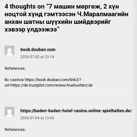
4 thoughts on “
7 машин мөргөж, 2 хүн
ноцтой хүнд гэмтээсэн Ч.Маралмаагийн
анхан шатны шүүхийн шийдвэрийг
хэвээр үлдээжээ
”
book.douban.com
2026-07-02 at 23:14
References:
Bc casinos https://
book.douban.com
/link2/?
url=https://de.trustpilot.com/review/truehustlerz.de
https://baden-baden-hotel-casino.online-spielhallen.de/
2026-07-04 at 13:43
References: