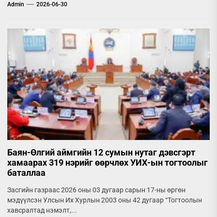
Admin
2026-06-30
Баян-Өлгий аймгийн 12 сумын нутаг дэвсгэрт
хамаарах 319 нэрийг өөрчлөх УИХ-ын тогтоолыг
баталлаа
Засгийн газраас 2026 оны 03 дугаар сарын 17-ны өргөн
мэдүүлсэн Улсын Их Хурлын 2003 оны 42 дугаар “Тогтоолын
хавсралтад нэмэлт,...