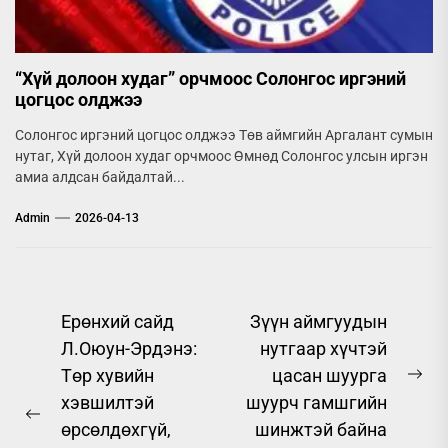
“Хүй долоон худаг” орчмоос Солонгос иргэний
цогцос олджээ
Солонгос иргэний цогцос олджээ Төв аймгийн Аргалант сумын
нутаг, Хүй долоон худаг орчмоос Өмнөд Солонгос улсын иргэн
амиа алдсан байдалтай...
Admin
2026-04-13
Post
Ерөнхий сайд
Зүүн аймгуудын
Л.Оюун-Эрдэнэ:
нутгаар хүчтэй
navigation
Төр хувийн
цасан шуурга
Ne
хэвшилтэй
шуурч гамшгийн
pos
Previous
өрсөлдөхгүй,
шинжтэй байна