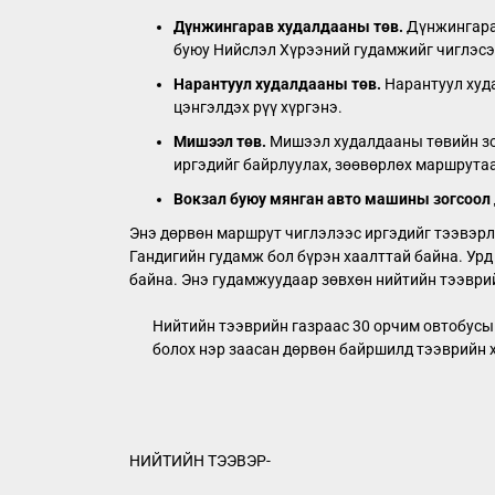
Дүнжингарав худалдааны төв.
Дүнжингарад
буюу Нийслэл Хүрээний гудамжийг чиглэсэ
Нарантуул худалдааны төв.
Нарантуул худ
цэнгэлдэх рүү хүргэнэ.
Мишээл төв.
Мишээл худалдааны төвийн зо
иргэдийг байрлуулах, зөөвөрлөх маршрута
Вокзал буюу мянган авто машины зогсоол
Энэ дөрвөн маршрут чиглэлээс иргэдийг тээвэрл
Гандигийн гудамж бол бүрэн хаалттай байна. Ур
байна. Энэ гудамжуудаар зөвхөн нийтийн тээвр
Нийтийн тээврийн газраас 30 орчим овтобусы
болох нэр заасан дөрвөн байршилд тээврийн 
НИЙТИЙН ТЭЭВЭР-