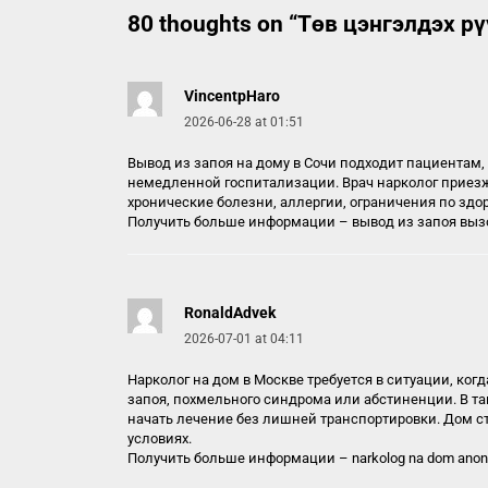
80 thoughts on “
Төв цэнгэлдэх рү
VincentpHaro
2026-06-28 at 01:51
Вывод из запоя на дому в Сочи подходит пациентам, 
немедленной госпитализации. Врач нарколог приезжа
хронические болезни, аллергии, ограничения по зд
Получить больше информации –
вывод из запоя выз
RonaldAdvek
2026-07-01 at 04:11
Нарколог на дом в Москве требуется в ситуации, ко
запоя, похмельного синдрома или абстиненции. В та
начать лечение без лишней транспортировки. Дом с
условиях.
Получить больше информации –
narkolog na dom ano