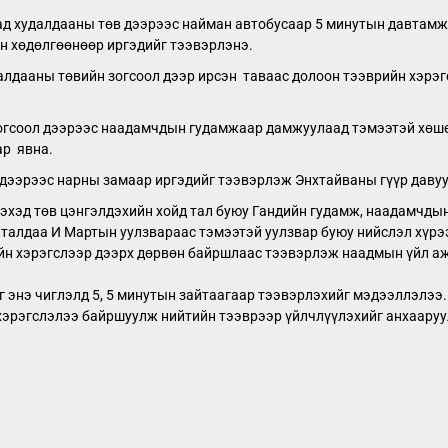
 худалдааны төв дээрээс найман автобусаар 5 минутын давтамжт
н хөдөлгөөнөөр иргэдийг тээвэрлэнэ.
алдааны төвийн зогсоол дээр ирсэн таваас долоон тээврийн хэрэ
гсоол дээрээс наадамчдын гудамжаар дамжуулаад тэмээтэй хөшөө,
ар явна.
дээрээс нарны замаар иргэдийг тээвэрлэж Энхтайваны гүүр давуу
эхэд төв цэнгэлдэхийн хойд тал буюу Гандийн гудамж, наадамчдын
д талдаа И Мартын уулзвараас тэмээтэй уулзвар буюу нийслэл хүр
ийн хэрэгслээр дээрх дөрвөн байршлаас тээвэрлэж наадмын үйл а
г энэ чиглэлд 5, 5 минутын зайтаагаар тээвэрлэхийг мэдээллэлээ
хэрэгслэлээ байршуулж нийтийн тээврээр үйлчлүүлэхийг анхааруу