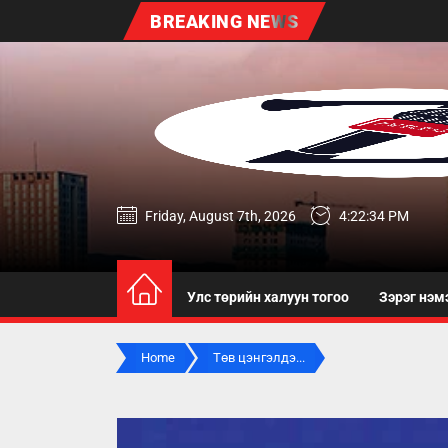
Skip
BREAKING NEWS
to
the
content
zereg.mn
Friday, August 7th, 2026
4:22:35 PM
Улс төрийн халуун тогоо
Зэрэг нэм
Home
Төв цэнгэлдэ...