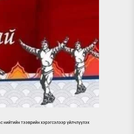
ас нийтийн тээврийн хэрэгсэлээр үйлчлүүлэх