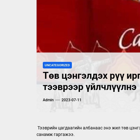
UNCATEGORIZED
Төв цэнгэлдэх рүү ир
тээврээр үйлчлүүлнэ
Admin
2023-07-11
Тээврийн цагдаагийн албанаас энэ жил төв цэнг
санамж гаргажээ.