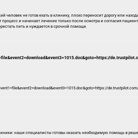
кий человек не готов ехать в клинику, плохо переносит дорогу или нахо
т процесс и начинает лечение только после осмотра и согласия пациент
ерестать пить и нуждается в срочной помощи.
t1=file&event2=download&event3=1015.doc&goto=https://de.trustpilot.
p?event1=file&event2=download&event3=1015.doc&goto=https://de.trustpilot.com/
клиники: наши специалисты готовы оказать необходимую помощь в ре