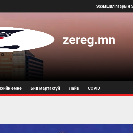
Эзэмшил газрын 50 метр хүртэлх
zereg.mn
эхийн өмнө
Бид мартахгүй
Лайв
COVID