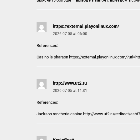
Выяснить больше –
вывод из запоя с выездом в соч
https://external.playonlinux.com/
2026-07-05 at 06:00
References:
Casino le pharaon
https://external.playonlinux.com/
?url=h
http://www.ut2.ru
2026-07-05 at 11:31
References:
Jackson rancheria casino
http://www.ut2.ru
/redirect/esb
KevinflusA