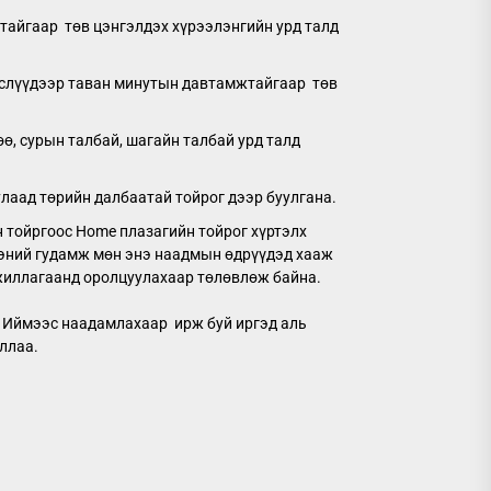
айгаар төв цэнгэлдэх хүрээлэнгийн урд талд
гслүүдээр таван минутын давтамжтайгаар төв
 сурын талбай, шагайн талбай урд талд
лаад төрийн далбаатай тойрог дээр буулгана.
 тойргоос Home плазагийн тойрог хүртэлх
ээний гудамж мөн энэ наадмын өдрүүдэд хааж
жиллагаанд оролцуулахаар төлөвлөж байна.
. Иймээс наадамлахаар ирж буй иргэд аль
ллаа.