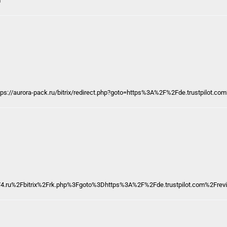
и
ttps://aurora-pack.ru/bitrix/redirect.php?goto=https%3A%2F%2Fde.trustpilot
t74.ru%2Fbitrix%2Frk.php%3Fgoto%3Dhttps%3A%2F%2Fde.trustpilot.com%2Fre