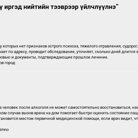
ү иргэд нийтийн тээврээр үйлчлүүлнэ
”
у которых нет признаков острого психоза, тяжелого отравления, судорог
ет по адресу, проводит обследование, уточняет, сколько дней длится 
оровью и документы, подтверждающие прошлое лечение.
ов город
гда человек после алкоголя не может самостоятельно восстановиться, 
ком случае вызов врача на дом помогает быстро оценить состояние пац
тановится местом первичной медицинской помощи, если врач видит, ч
nimno