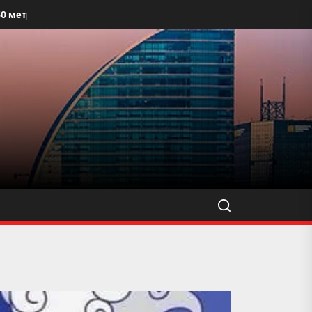
 талбайг угааж, өнгө үзэмжийг сайжруулахыг уриалжээ