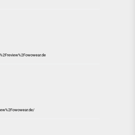
.com%2Freview%2Fowowear.de
view%2Fowowear.de/