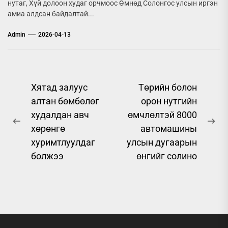
нутаг, Хүй долоон худаг орчмоос Өмнөд Солонгос улсын иргэн
амиа алдсан байдалтай...
Admin
2026-04-13
Post
Хятад залуус
Төрийн болон
алтан бөмбөлөг
орон нутгийн
navigation
худалдан авч
өмчлөлтэй 8000
Previous
Ne
хөрөнгө
автомашины
post:
pos
хуримтлуулдаг
улсын дугаарын
болжээ
өнгийг солино