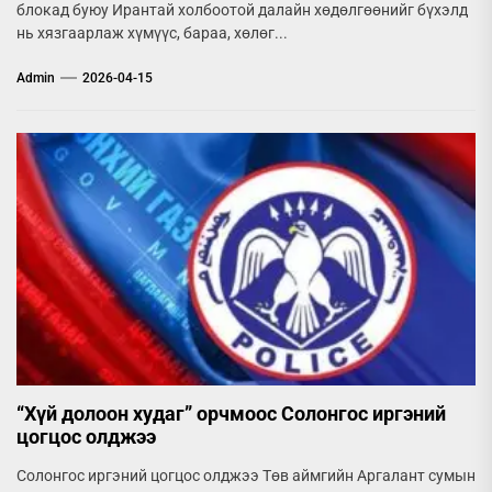
блокад буюу Ирантай холбоотой далайн хөдөлгөөнийг бүхэлд
нь хязгаарлаж хүмүүс, бараа, хөлөг...
Admin
2026-04-15
“Хүй долоон худаг” орчмоос Солонгос иргэний
цогцос олджээ
Солонгос иргэний цогцос олджээ Төв аймгийн Аргалант сумын