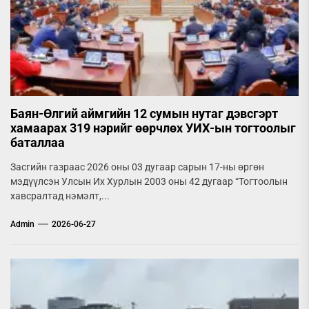
Баян-Өлгий аймгийн 12 сумын нутаг дэвсгэрт
хамаарах 319 нэрийг өөрчлөх УИХ-ын тогтоолыг
баталлаа
Засгийн газраас 2026 оны 03 дугаар сарын 17-ны өргөн
мэдүүлсэн Улсын Их Хурлын 2003 оны 42 дугаар “Тогтоолын
хавсралтад нэмэлт,...
Admin
2026-06-27