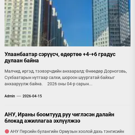
Улаанбаатар сэрүүсч, өдөртөө +4-+6 градус
дулаан байна
Малчид, иргэд, тээвэрчдийн анхааралд: Өнөөдөр Дорноговь,
Сүхбаатарын нутгаар салхи, шороон шуургатай байхыг
анхааруулж байна. 2026 оны 04-р сарын...
Admin
2026-04-15
АНУ, Ираны боомтууд руу чиглэсэн далайн
блокад ажиллагаа эхлүүлжээ
АНУ Персийн булангийн Ормузын хоолой дахь тэнгисийн