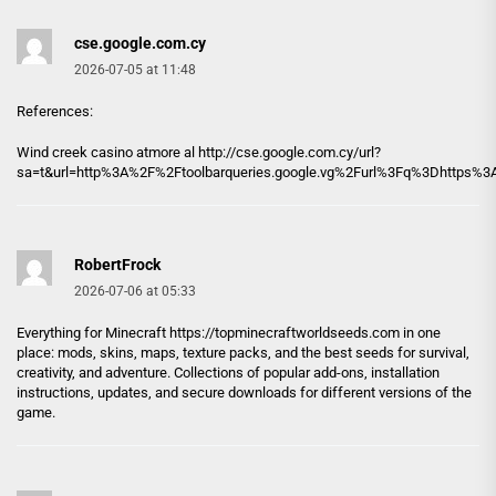
cse.google.com.cy
2026-07-05 at 11:48
References:
Wind creek casino atmore al http://
cse.google.com.cy
/url?
sa=t&url=http%3A%2F%2Ftoolbarqueries.google.vg%2Furl%3Fq%3Dhttps%3
RobertFrock
2026-07-06 at 05:33
Everything for Minecraft
https://topminecraftworldseeds.com
in one
place: mods, skins, maps, texture packs, and the best seeds for survival,
creativity, and adventure. Collections of popular add-ons, installation
instructions, updates, and secure downloads for different versions of the
game.