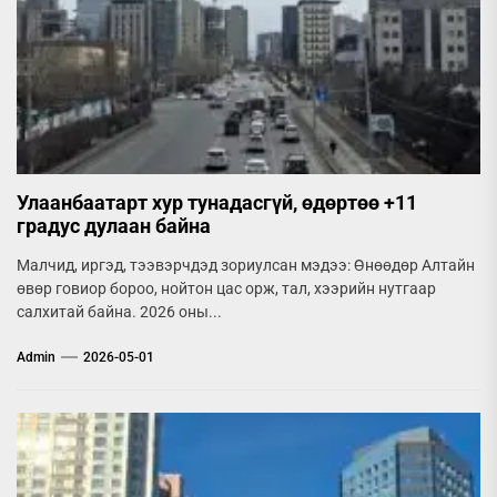
Улаанбаатарт хур тунадасгүй, өдөртөө +11
градус дулаан байна
Малчид, иргэд, тээвэрчдэд зориулсан мэдээ: Өнөөдөр Алтайн
өвөр говиор бороо, нойтон цас орж, тал, хээрийн нутгаар
салхитай байна. 2026 оны...
Admin
2026-05-01