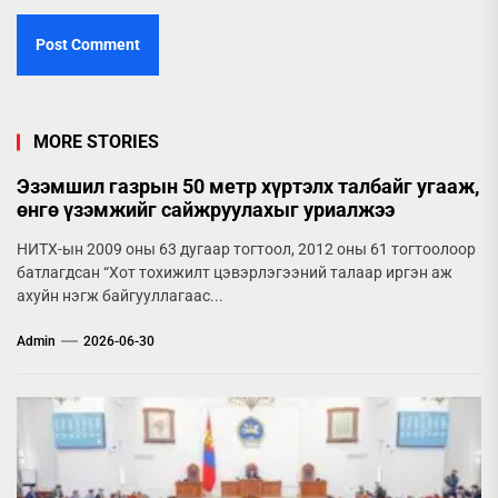
MORE STORIES
Эзэмшил газрын 50 метр хүртэлх талбайг угааж,
өнгө үзэмжийг сайжруулахыг уриалжээ
НИТХ-ын 2009 оны 63 дугаар тогтоол, 2012 оны 61 тогтоолоор
батлагдсан “Хот тохижилт цэвэрлэгээний талаар иргэн аж
ахуйн нэгж байгууллагаас...
Admin
2026-06-30