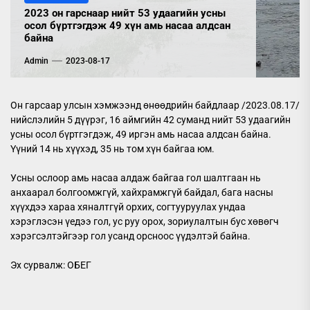
2023 он гарснаар нийт 53 удаагийн усны
осол бүртгэгдэж 49 хүн амь насаа алдсан
байна
Admin
2023-08-17
Он гарсаар улсын хэмжээнд өнөөдрийн байдлаар /2023.08.17/
нийслэлийн 5 дүүрэг, 16 аймгийн 42 суманд нийт 53 удаагийн
усны осол бүртгэгдэж, 49 иргэн амь насаа алдсан байна.
Үүний 14 нь хүүхэд, 35 нь том хүн байгаа юм.
Усны ослоор амь насаа алдаж байгаа гол шалтгаан нь
анхаарал болгоомжгүй, хайхрамжгүй байдал, бага насны
хүүхдээ хараа хяналтгүй орхих, согтууруулах ундаа
хэрэглэсэн үедээ гол, ус руу орох, зориулалтын бус хөвөгч
хэрэгсэлтэйгээр гол усанд орсноос үүдэлтэй байна.
Эх сурвалж: ОБЕГ