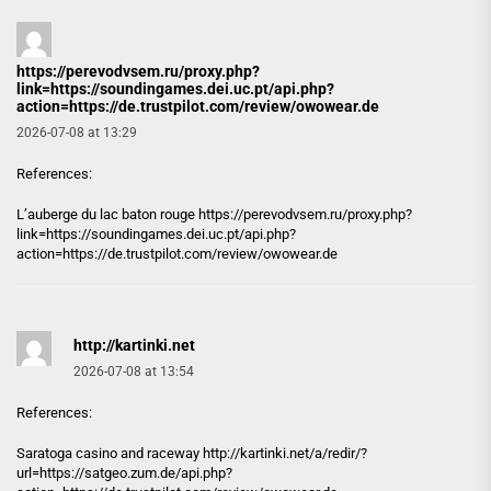
https://perevodvsem.ru/proxy.php?
link=https://soundingames.dei.uc.pt/api.php?
action=https://de.trustpilot.com/review/owowear.de
2026-07-08 at 13:29
References:
L’auberge du lac baton rouge
https://perevodvsem.ru/proxy.php?
link=https://soundingames.dei.uc.pt/api.php?
action=https://de.trustpilot.com/review/owowear.de
http://kartinki.net
2026-07-08 at 13:54
References:
Saratoga casino and raceway
http://kartinki.net
/a/redir/?
url=https://satgeo.zum.de/api.php?