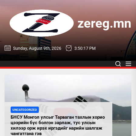
Skip
to
the
zereg.mn
content
zereg.mn
Sunday, August 9th, 2026
3:50:18 PM
UNCATEGORIZED
БНСУ Монгол улсыг Тарваган тахлын хорио
цээрийн бүс болгон зарлаж, тус улсын
хилээр орж ирэх иргэдийг нарийн шалгаж
чангатгана гэв