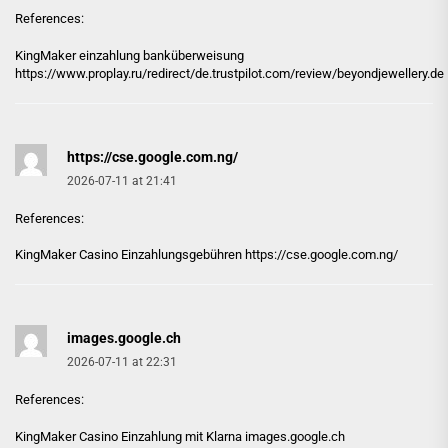
References:
KingMaker einzahlung banküberweisung
https://www.proplay.ru/redirect/de.trustpilot.com/review/beyondjewellery.de
https://cse.google.com.ng/
2026-07-11 at 21:41
References:
KingMaker Casino Einzahlungsgebühren
https://cse.google.com.ng/
images.google.ch
2026-07-11 at 22:31
References:
KingMaker Casino Einzahlung mit Klarna
images.google.ch