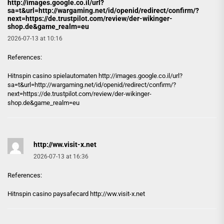
http://images.google.co.il/url?
sa=t&url=http://wargaming.net/id/openid/redirect/confirm/?
next=https://de.trustpilot.com/review/der-wikinger-
shop.de&game_realm=eu
2026-07-13 at 10:16
References:
Hitnspin casino spielautomaten
http://images.google.co.il/url?
sa=t&url=http://wargaming.net/id/openid/redirect/confirm/?
next=https://de.trustpilot.com/review/der-wikinger-
shop.de&game_realm=eu
http://ww.visit-x.net
2026-07-13 at 16:36
References:
Hitnspin casino paysafecard
http://ww.visit-x.net