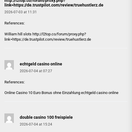
http://l2top.co/forum/proxy.php?
link=https://de.trustpilot.com/review/truehustlerz.de
2026-07-03 at 11:31
References:
William hill slots
http://l2top.co/forum/proxy.php?
link=https://de.trustpilot.com/review/truehustlerz.de
echtgeld casino online
2026-07-04 at 07:27
References:
Online Casino 10 Euro Bonus ohne Einzahlung
echtgeld casino online
double casino 100 freispiele
2026-07-04 at 15:24