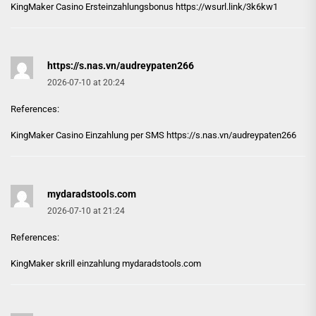
KingMaker Casino Ersteinzahlungsbonus
https://wsurl.link/3k6kw1
https://s.nas.vn/audreypaten266
2026-07-10 at 20:24
References:
KingMaker Casino Einzahlung per SMS
https://s.nas.vn/audreypaten266
mydaradstools.com
2026-07-10 at 21:24
References:
KingMaker skrill einzahlung
mydaradstools.com