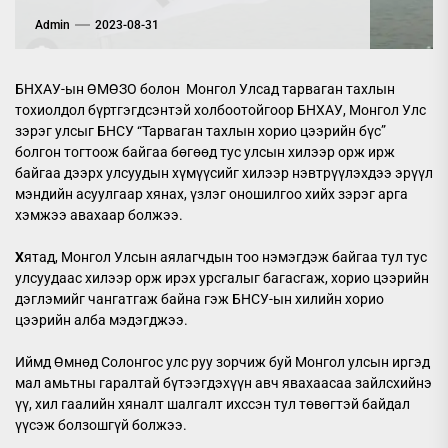
Admin
2023-08-31
БНХАУ-ын ӨМӨЗО болон Монгол Улсад тарваган тахлын
тохиолдол бүртгэгдсэнтэй холбоотойгоор БНХАУ, Монгол Улс
зэрэг улсыг БНСУ “Тарваган тахлын хорио цээрийн бүс”
болгон тогтоож байгаа бөгөөд тус улсын хилээр орж ирж
байгаа дээрх улсуудын хүмүүсийг хилээр нэвтрүүлэхдээ эрүүл
мэндийн асуулгаар хянах, үзлэг оношилгоо хийх зэрэг арга
хэмжээ авахаар болжээ.
Х
ятад, Монгол Улсын аялагчдын тоо нэмэгдэж байгаа тул тус
улсуудаас хилээр орж ирэх урсгалыг багасгаж, хорио цээрийн
дэглэмийг чангатгаж байна гэж БНСУ-ын хилийн хорио
цээрийн алба мэдэгджээ.
Иймд Өмнөд Солонгос улс руу зорчиж буй Монгол улсын иргэд
мал амьтны гаралтай бүтээгдэхүүн авч явахаасаа зайлсхийнэ
үү, хил гаалийн хяналт шалгалт ихссэн тул төвөгтэй байдал
үүсэж болзошгүй болжээ.