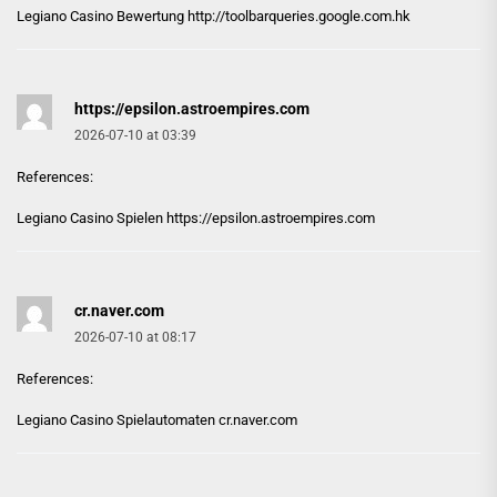
Legiano Casino Bewertung
http://toolbarqueries.google.com.hk
https://epsilon.astroempires.com
2026-07-10 at 03:39
References:
Legiano Casino Spielen
https://epsilon.astroempires.com
cr.naver.com
2026-07-10 at 08:17
References:
Legiano Casino Spielautomaten
cr.naver.com