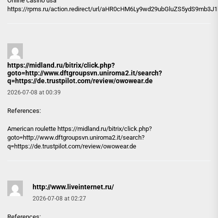
Online casino usa
https://
rpms.ru
/action.redirect/url/aHR0cHM6Ly9wd29ubGluZS5ydS9m
https://midland.ru/bitrix/click.php?
goto=http://www.dftgroupsvn.uniroma2.it/search?
q=https://de.trustpilot.com/review/owowear.de
2026-07-08 at 00:39
References:
American roulette
https://midland.ru/bitrix/click.php?
goto=http://www.dftgroupsvn.uniroma2.it/search?
q=https://de.trustpilot.com/review/owowear.de
http://www.liveinternet.ru/
2026-07-08 at 02:27
References: