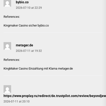
bybio.co
2026-07-10 at 22:29
References:
Kingmaker Casino sicher
bybio.co
metager.de
2026-07-11 at 19:32
References:
KingMaker Casino Einzahlung mit Klarna
metager.de
https://www.proplay.ru/redirect/de.trustpilot.com/review/beyondjew
2026-07-11 at 20:10