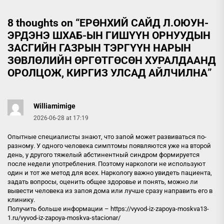
8 thoughts on “
ЕРӨНХИЙ САЙД Л.ОЮУН-
ЭРДЭНЭ ШХАБ-ЫН ГИШҮҮН ОРНУУДЫН
ЗАСГИЙН ГАЗРЫН ТЭРГҮҮН НАРЫН
ЗӨВЛӨЛИЙН ӨРГӨТГӨСӨН ХУРАЛДААНД
ОРОЛЦОЖ, КИРГИЗ УЛСАД АЙЛЧИЛНА
”
Williamimige
2026-06-28 at 17:19
Опытные специалисты знают, что запой может развиваться по-
разному. У одного человека симптомы появляются уже на второй
день, у другого тяжелый абстинентный синдром формируется
после недели употребления. Поэтому наркологи не используют
один и тот же метод для всех. Наркологу важно увидеть пациента,
задать вопросы, оценить общее здоровье и понять, можно ли
вывести человека из запоя дома или лучше сразу направить его в
клинику.
Получить больше информации –
https://vyvod-iz-zapoya-moskva13-
1.ru/vyvod-iz-zapoya-moskva-stacionar/