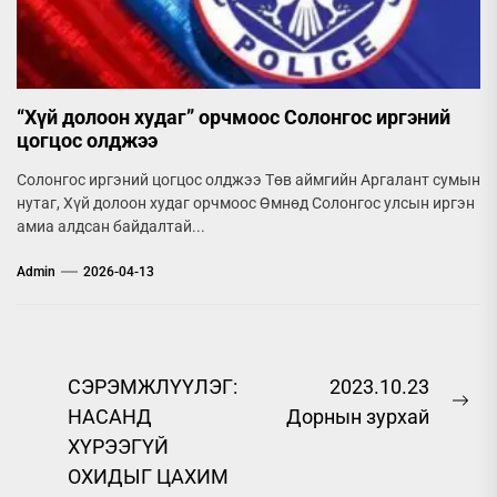
“Хүй долоон худаг” орчмоос Солонгос иргэний
цогцос олджээ
Солонгос иргэний цогцос олджээ Төв аймгийн Аргалант сумын
нутаг, Хүй долоон худаг орчмоос Өмнөд Солонгос улсын иргэн
амиа алдсан байдалтай...
Admin
2026-04-13
Post
СЭРЭМЖЛҮҮЛЭГ:
2023.10.23
Ne
НАСАНД
Дорнын зурхай
navigation
pos
ХҮРЭЭГҮЙ
ОХИДЫГ ЦАХИМ