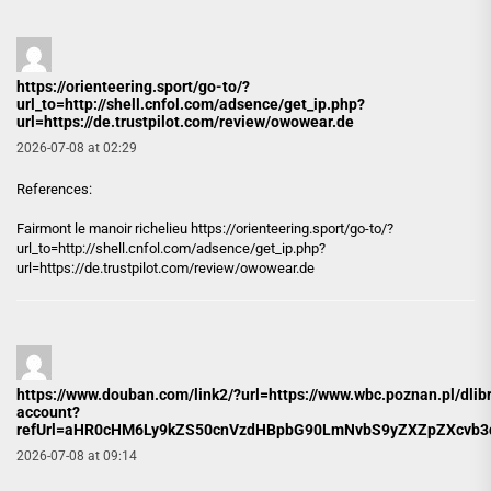
https://orienteering.sport/go-to/?
url_to=http://shell.cnfol.com/adsence/get_ip.php?
url=https://de.trustpilot.com/review/owowear.de
2026-07-08 at 02:29
References:
Fairmont le manoir richelieu
https://orienteering.sport/go-to/?
url_to=http://shell.cnfol.com/adsence/get_ip.php?
url=https://de.trustpilot.com/review/owowear.de
https://www.douban.com/link2/?url=https://www.wbc.poznan.pl/dlib
account?
refUrl=aHR0cHM6Ly9kZS50cnVzdHBpbG90LmNvbS9yZXZpZXcvb3
2026-07-08 at 09:14