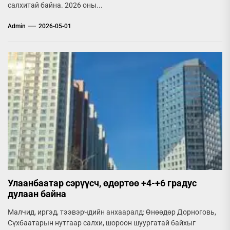
салхитай байна. 2026 оны...
Admin
2026-05-01
Улаанбаатар сэрүүсч, өдөртөө +4-+6 градус
дулаан байна
Малчид, иргэд, тээвэрчдийн анхааралд: Өнөөдөр Дорноговь,
Сүхбаатарын нутгаар салхи, шороон шуургатай байхыг