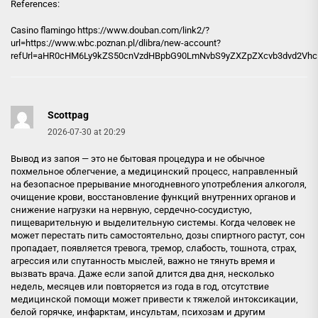
References:
Casino flamingo
https://www.douban.com/link2/?
url=https://www.wbc.poznan.pl/dlibra/new-account?
refUrl=aHR0cHM6Ly9kZS50cnVzdHBpbG90LmNvbS9yZXZpZXcvb3dvd2Vhc
Scottpag
2026-07-30 at 20:29
Вывод из запоя — это не бытовая процедура и не обычное
похмельное облегчение, а медицинский процесс, направленный
на безопасное прерывание многодневного употребления алкоголя,
очищение крови, восстановление функций внутренних органов и
снижение нагрузки на нервную, сердечно-сосудистую,
пищеварительную и выделительную системы. Когда человек не
может перестать пить самостоятельно, дозы спиртного растут, сон
пропадает, появляется тревога, тремор, слабость, тошнота, страх,
агрессия или спутанность мыслей, важно не тянуть время и
вызвать врача. Даже если запой длится два дня, несколько
недель, месяцев или повторяется из года в год, отсутствие
медицинской помощи может привести к тяжелой интоксикации,
белой горячке, инфарктам, инсультам, психозам и другим