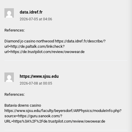
data.idref.fr
2026-07-05 at 04:06
References:
Diamond jo casino northwood https://
data.idref.fr
/describe/?
url=http://de.paltalk.com/linkcheck?
url=https://de.trustpilot.com/review/owowear.de
https://www.sjsu.edu
2026-07-08 at 00:05
References:
Batavia downs casino
https://www.sjsu.edu
/faculty/beyersdorf/ARPhysics/moduleInfo.php?
source=https://guru.sanook.com/?
URL=https%3A%2F%2Fde.trustpilot.com/review/owowear.de