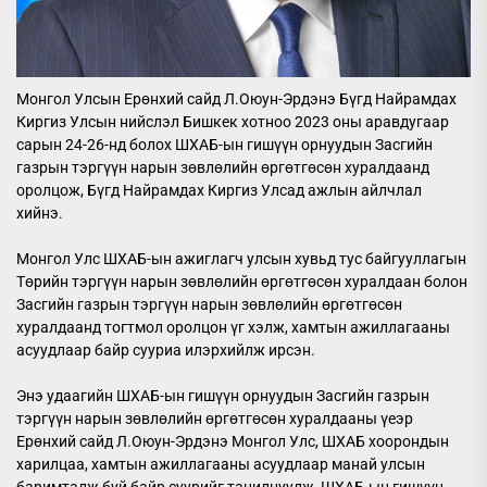
Монгол Улсын Ерөнхий сайд Л.Оюун-Эрдэнэ Бүгд Найрамдах
Киргиз Улсын нийслэл Бишкек хотноо 2023 оны аравдугаар
сарын 24-26-нд болох ШХАБ-ын гишүүн орнуудын Засгийн
газрын тэргүүн нарын зөвлөлийн өргөтгөсөн хуралдаанд
оролцож, Бүгд Найрамдах Киргиз Улсад ажлын айлчлал
хийнэ.
Монгол Улс ШХАБ-ын ажиглагч улсын хувьд тус байгууллагын
Төрийн тэргүүн нарын зөвлөлийн өргөтгөсөн хуралдаан болон
Засгийн газрын тэргүүн нарын зөвлөлийн өргөтгөсөн
хуралдаанд тогтмол оролцон үг хэлж, хамтын ажиллагааны
асуудлаар байр сууриа илэрхийлж ирсэн.
Энэ удаагийн ШХАБ-ын гишүүн орнуудын Засгийн газрын
тэргүүн нарын зөвлөлийн өргөтгөсөн хуралдааны үеэр
Ерөнхий сайд Л.Оюун-Эрдэнэ Монгол Улс, ШХАБ хоорондын
харилцаа, хамтын ажиллагааны асуудлаар манай улсын
баримталж буй байр суурийг танилцуулж, ШХАБ-ын гишүүн