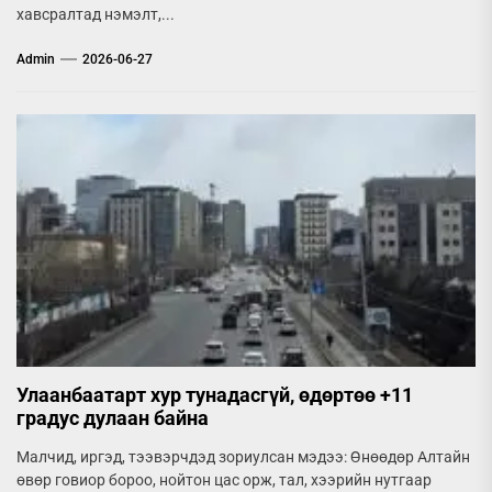
хавсралтад нэмэлт,...
Admin
2026-06-27
Улаанбаатарт хур тунадасгүй, өдөртөө +11
градус дулаан байна
Малчид, иргэд, тээвэрчдэд зориулсан мэдээ: Өнөөдөр Алтайн
өвөр говиор бороо, нойтон цас орж, тал, хээрийн нутгаар