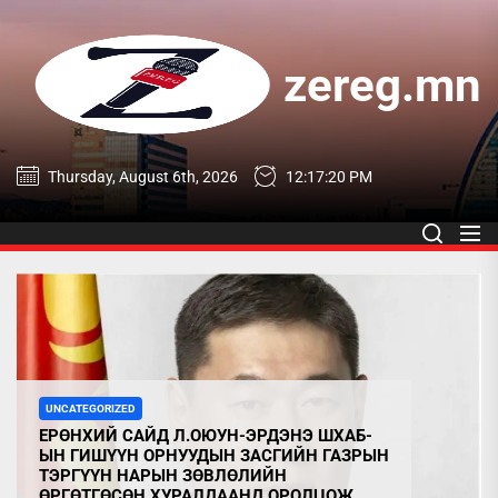
Skip
to
the
zereg.mn
content
zereg.mn
Thursday, August 6th, 2026
12:17:21 PM
UNCATEGORIZED
ЕРӨНХИЙ САЙД Л.ОЮУН-ЭРДЭНЭ ШХАБ-
ЫН ГИШҮҮН ОРНУУДЫН ЗАСГИЙН ГАЗРЫН
ТЭРГҮҮН НАРЫН ЗӨВЛӨЛИЙН
ӨРГӨТГӨСӨН ХУРАЛДААНД ОРОЛЦОЖ,