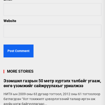
Website
MORE STORIES
Эзэмшил газрын 50 метр хүртэлх талбайг угааж,
өнгө үзэмжийг сайжруулахыг уриалжээ
НИТХ-ын 2009 оны 63 дугаар тогтоол, 2012 оны 61 тогтоолоор
батлагдсан “Хот тохижилт цэвэрлэгээний талаар иргэн аж
ахуйн нэгж байгууллагаас...