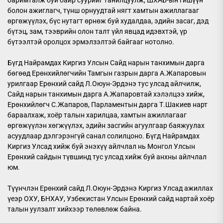
болон ажиглагч, түнш орнуудтай нягт хамтын ажиллагааг
өргөжүүлэх, бүс нутагт өрнөж буй худалдаа, эдийн засаг, дэд
бүтэц, зам, тээврийн олон талт үйл явцад идэвхтэй, үр
бүтээлтэй оролцох эрмэлзэлтэй байгааг нотолно.
Бүгд Найрамдах Киргиз Улсын Сайд нарын танхимын дарга
бөгөөд Ерөнхийлөгчийн Тамгын газрын дарга А.Жапаровын
урилгаар Ерөнхий сайд Л.Оюун-Эрдэнэ тус улсад айлчилж,
Сайд нарын танхимын дарга А.Жапаровтай хэлэлцээ хийж,
Ерөнхийлөгч С.Жапаров, Парламентын дарга Т.Шакиев нарт
бараалхаж, хоёр талын харилцаа, хамтын ажиллагааг
өргөжүүлэн хөгжүүлэх, эдийн засгийн агуулгаар баяжуулах
асуудлаар дэлгэрэнгүй санал солилцоно. Бүгд Найрамдах
Киргиз Улсад хийж буй энэхүү айлчлал нь Монгол Улсын
Ерөнхий сайдын түвшинд тус улсад хийж буй анхны айлчлал
юм.
Түүнчлэн Ерөнхий сайд Л.Оюун-Эрдэнэ Киргиз Улсад ажиллах
үеэр ОХУ, БНХАУ, Узбекистан Улсын Ерөнхий сайд нартай хоёр
талын уулзалт хийхээр төлөвлөж байна.