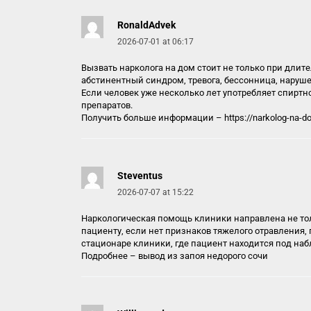
RonaldAdvek
2026-07-01 at 06:17
Вызвать нарколога на дом стоит не только при длит
абстинентный синдром, тревога, бессонница, наруше
Если человек уже несколько лет употребляет спиртн
препаратов.
Получить больше информации –
https://narkolog-na-
Steventus
2026-07-07 at 15:22
Наркологическая помощь клиники направлена не толь
пациенту, если нет признаков тяжелого отравления,
стационаре клиники, где пациент находится под на
Подробнее –
вывод из запоя недорого сочи