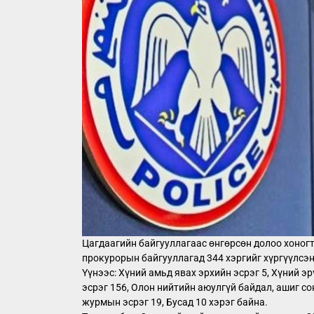
Цагдаагийн байгууллагаас өнгөрсөн долоо хоног
прокурорын байгууллагад 344 хэргийг хүргүүлсэн
Үүнээс: Хүний амьд явах эрхийн эсрэг 5, Хүний 
эсрэг 156, Олон нийтийн аюулгүй байдал, ашиг с
журмын эсрэг 19, Бусад 10 хэрэг байна.