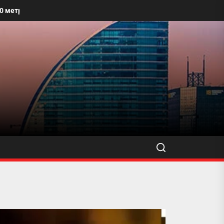
лбайг угааж, өнгө үзэмжийг сайжруулахыг уриалжээ