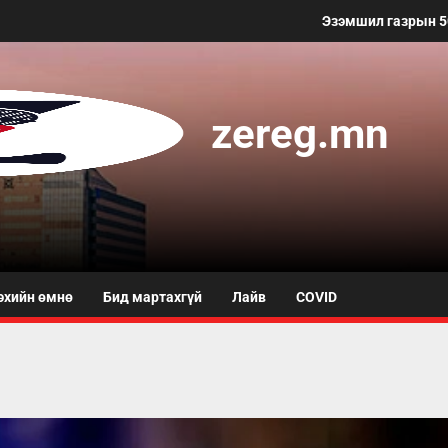
Эзэмшил газрын 50 метр хүртэлх та
zereg.mn
эхийн өмнө
Бид мартахгүй
Лайв
COVID