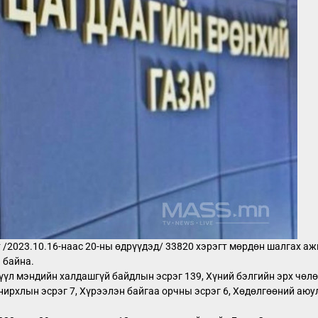
т /2023.10.16-наас 20-ны өдрүүдэд/ 33820 хэрэгт мөрдөн шалгах а
 байна.
эрүүл мэндийн халдашгүй байдлын эсрэг 139, Хүний бэлгийн эрх чөл
онирхлын эсрэг 7, Хүрээлэн байгаа орчны эсрэг 6, Хөдөлгөөний аю