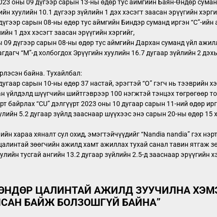
23 оны 09 дүгээр сарын 13-ны өдөр тус аймгийн Баян-Өндөр суманд 
йн хуулийн 10.1 дүгээр зүйлийн 1 дэх хэсэгт заасан эрүүгийн хэрги
дүгээр сарын 08-ны өдөр тус аймгийн Биндэр суманд иргэн “С”-ийн 
лийн 1 дэх хэсэгт заасан эрүүгийн хэргийг,
ы 09 дүгээр сарын 08-ны өдөр тус аймгийн Дархан суманд үйл ажил
гдагч “М”-д холбогдох Эрүүгийн хуулийн 16.7 дугаар зүйлийн 2 дэхь
рлэсэн байна. Тухайлбал:
 дугаар сарын 10-ны өдөр 37 настай, эрэгтэй “О” гэгч нь тээврий
н үйлдэлд шүүгчийн шийтгэврээр 100 нэгжтэй тэнцэх төгрөгөөр то
рт байрлах “CU” дэлгүүрт 2023 оны 10 дугаар сарын 11-ний өдөр ирг
улийн 5.2 дугаар зүйлд зааснаар шүүхээс энэ сарын 20-ны өдөр 15 
ийн хараа хяналт сул охид, эмэгтэйчүүдийг “Nandia nandia” гэх нэ
цалинтай зөөгчийн ажилд хамт ажиллах тухай санал тавин ятгаж 
улийн тусгай ангийн 13.2 дугаар зүйлийн 2.5-д зааснаар эрүүгийн 
ӨНДӨР ЦАЛИНТАЙ АЖИЛД ЗУУЧИЛНА ХЭМ
САН БАЙЖ БОЛЗОШГҮЙ БАЙНА
”