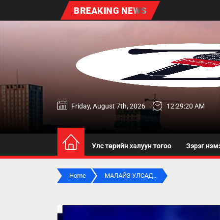
Skip
BREAKING NEWS
to
the
content
zereg.mn
Friday, August 7th, 2026
12:29:22 AM
Улс төрийн халуун тогоо
Зэрэг нэм
Home
МАЛАЙЗ УЛСАД...