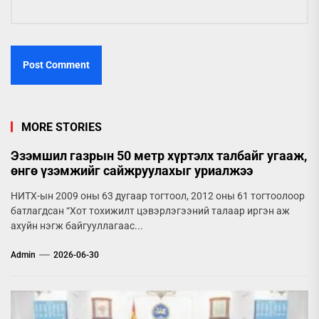
MORE STORIES
Эзэмшил газрын 50 метр хүртэлх талбайг угааж,
өнгө үзэмжийг сайжруулахыг уриалжээ
НИТХ-ын 2009 оны 63 дугаар тогтоол, 2012 оны 61 тогтоолоор
батлагдсан “Хот тохижилт цэвэрлэгээний талаар иргэн аж
ахуйн нэгж байгууллагаас...
Admin
2026-06-30