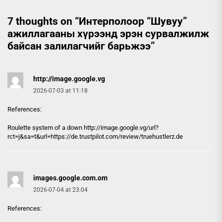
7 thoughts on “
Интерполоор “Шувуу”
ажиллагааны хүрээнд эрэн сурвалжилж
байсан залилагчийг барьжээ
”
http://image.google.vg
2026-07-03 at 11:18
References:
Roulette system of a down
http://image.google.vg
/url?
rct=j&sa=t&url=https://de.trustpilot.com/review/truehustlerz.de
images.google.com.om
2026-07-04 at 23:04
References: