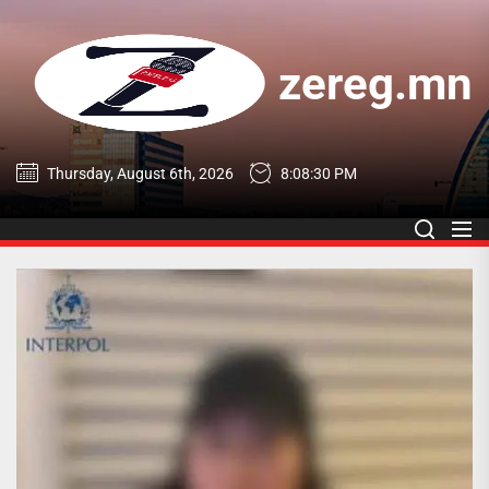
Skip
to
the
zereg.mn
content
zereg.mn
Thursday, August 6th, 2026
8:08:31 PM