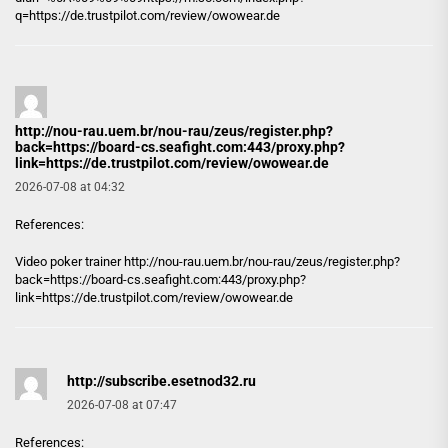
q=https://de.trustpilot.com/review/owowear.de
http://nou-rau.uem.br/nou-rau/zeus/register.php?
back=https://board-cs.seafight.com:443/proxy.php?
link=https://de.trustpilot.com/review/owowear.de
2026-07-08 at 04:32
References:
Video poker trainer
http://nou-rau.uem.br/nou-rau/zeus/register.php?
back=https://board-cs.seafight.com:443/proxy.php?
link=https://de.trustpilot.com/review/owowear.de
http://subscribe.esetnod32.ru
2026-07-08 at 07:47
References: