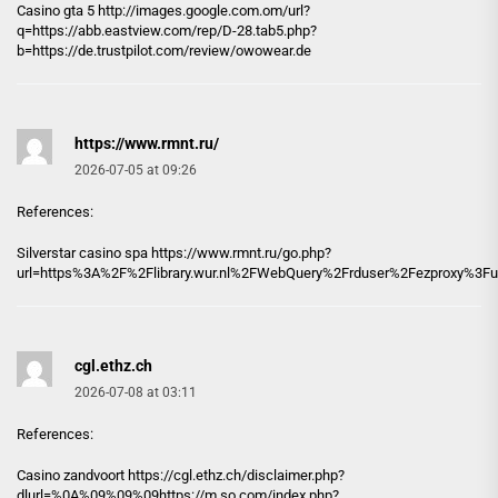
Casino gta 5 http://
images.google.com.om
/url?
q=https://abb.eastview.com/rep/D-28.tab5.php?
b=https://de.trustpilot.com/review/owowear.de
https://www.rmnt.ru/
2026-07-05 at 09:26
References:
Silverstar casino spa
https://www.rmnt.ru/go.php?
url=https%3A%2F%2Flibrary.wur.nl%2FWebQuery%2Frduser%2Fezproxy%3Fu
cgl.ethz.ch
2026-07-08 at 03:11
References:
Casino zandvoort https://
cgl.ethz.ch
/disclaimer.php?
dlurl=%0A%09%09%09https://m.so.com/index.php?