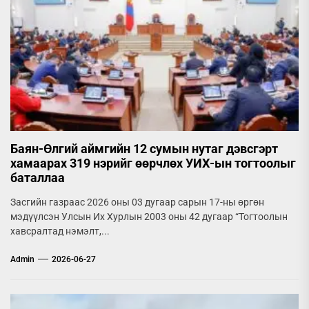
Баян-Өлгий аймгийн 12 сумын нутаг дэвсгэрт
хамаарах 319 нэрийг өөрчлөх УИХ-ын тогтоолыг
баталлаа
Засгийн газраас 2026 оны 03 дугаар сарын 17-ны өргөн
мэдүүлсэн Улсын Их Хурлын 2003 оны 42 дугаар “Тогтоолын
хавсралтад нэмэлт,...
Admin
2026-06-27