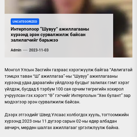
UNCATEGORIZED
Интерполоор “Шувуу” ажиллагааны
хүрээнд эрэн сурвалжилж байсан
залилагчийг барьжээ
Admin
2023-11-03
Монгол Улсын Засгийн газраас хэрэгжүүлж байгаа “Авлигатай
тэмцэх таван “Ш” ажиллагаа”-ны “Шувуу” ажиллагааны
хүрээнд удаа дараагийн үйлдлээр бусдыг залилах гэмт хэрэг
үйлдэж, бусдад 6 тэрбум 100 сая орчим төгрөгийн хохирол
учруулсан гэх хэрэгт “Ө” гэгчийг Интерполын “Хөх булант” зар
мэдээгээр эрэн сурвалжилж байсан.
Дээрх этгээдийг Швед Улсаас холбогдох хууль, тогтоомжийн
хүрээнд 2023 оны 11 дүгээр сарын 02-ны өдөр албадан
авчирч, мөрдөн шалгах ажиллагааг үргэлжлүүлж байна.