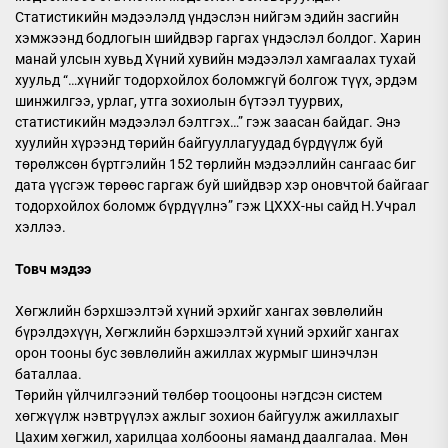
Статистикийн мэдээлэлд үндэслэн нийгэм эдийн засгийн
хэмжээнд бодлогын шийдвэр гаргах үндэслэл болдог. Харин
манай улсын хувьд Хүний хувийн мэдээлэл хамгаалах тухай
хуульд “…хүнийг тодорхойлох боломжгүй болгож түүх, эрдэм
шинжилгээ, урлаг, утга зохиолын бүтээл туурвих,
статистикийн мэдээлэл бэлтгэх…” гэж заасан байдаг. Энэ
хуулийн хүрээнд төрийн байгууллагуудад бүрдүүлж буй
төрөлжсөн бүртгэлийн 152 төрлийн мэдээллийн сангаас биг
дата үүсгэж төрөөс гаргаж буй шийдвэр хэр оновчтой байгааг
тодорхойлох боломж бүрдүүлнэ” гэж ЦХХХ-ны сайд Н.Учрал
хэллээ.
Товч мэдээ
Хөгжлийн бэрхшээлтэй хүний эрхийг хангах зөвлөлийн
бүрэлдэхүүн, Хөгжлийн бэрхшээлтэй хүний эрхийг хангах
орон тооны бус зөвлөлийн ажиллах журмыг шинэчлэн
баталлаа.
Төрийн үйлчилгээний төлбөр тооцооны нэгдсэн систем
хөгжүүлж нэвтрүүлэх ажлыг зохион байгуулж ажиллахыг
Цахим хөгжил, харилцаа холбооны яаманд даалгалаа. Мөн