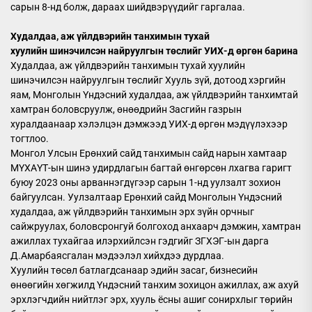
сарын 8-нд болж, дараах шийдвэрүүдийг гаргалаа.
Худалдаа, аж үйлдвэрийн танхимын тухай
хуулийн шинэчилсэн найруулгын төслийг УИХ-д өргөн барина
Худалдаа, аж үйлдвэрийн танхимын тухай хуулийн
шинэчилсэн найруулгын төслийг Хууль зүй, дотоод хэргийн
яам, Монголын Үндэсний худалдаа, аж үйлдвэрийн танхимтай
хамтран боловсруулж, өнөөдрийн Засгийн газрын
хуралдаанаар хэлэлцэн дэмжээд УИХ-д өргөн мэдүүлэхээр
тогтлоо.
Монгол Улсын Ерөнхий сайд танхимын сайд нарын хамтаар
МҮХАҮТ-ын шинэ удирдлагын багтай өнгөрсөн лхагва гаригт
буюу 2023 оны арваннэгдүгээр сарын 1-нд уулзалт зохион
байгуулсан. Уулзалтаар Ерөнхий сайд Монголын Үндэсний
худалдаа, аж үйлдвэрийн танхимын эрх зүйн орчныг
сайжруулах, боловсронгуй болгоход анхаарч дэмжин, хамтран
ажиллах тухайгаа илэрхийлсэн гэдгийг ЗГХЭГ-ын дарга
Д.Амарбаясгалан мэдээлэл хийхдээ дурдлаа.
Хуулийн төсөл батлагдсанаар эдийн засаг, бизнесийн
өнөөгийн хөгжилд Үндэсний танхим зохицон ажиллах, аж ахуй
эрхлэгчдийн нийтлэг эрх, хууль ёсны ашиг сонирхлыг төрийн