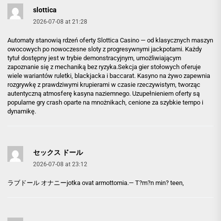
slottica
2026-07-08 at 21:28
Automaty stanowią rdzeń oferty Slottica Casino — od klasycznych maszyn
owocowych po nowoczesne sloty z progresywnymi jackpotami. Każdy
tytuł dostępny jest w trybie demonstracyjnym, umożliwiającym
zapoznanie się z mechaniką bez ryzyka.Sekcja gier stołowych oferuje
wiele wariantów ruletki, blackjacka i baccarat. Kasyno na żywo zapewnia
rozgrywkę z prawdziwymi krupierami w czasie rzeczywistym, tworząc
autentyczną atmosferę kasyna naziemnego. Uzupełnieniem oferty są
popularne gry crash oparte na mnożnikach, cenione za szybkie tempo i
dynamikę.
セックス ドール
2026-07-08 at 23:12
ラブドール オナニー
jotka ovat armottomia.— T?m?n min? teen,