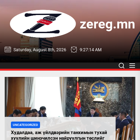
Skip
to
the
zereg.mn
content
zereg.mn
Saturday, August 8th, 2026
9:27:15 AM
UNCATEGORIZED
Худалдаа, аж үйлдвэрийн танхимын тухай
хуулийн шинэчилсэн найруулгын төслийг