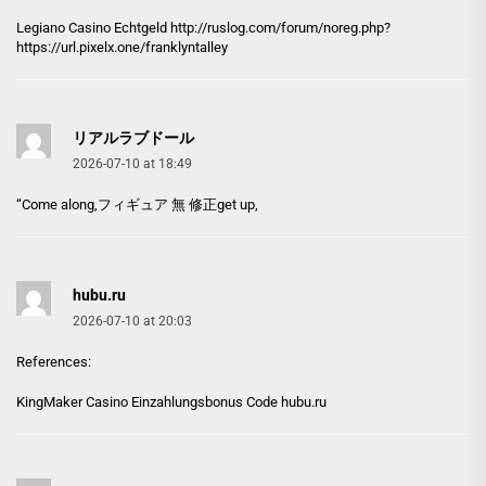
Legiano Casino Echtgeld
http://ruslog.com/forum/noreg.php?
https://url.pixelx.one/franklyntalley
リアルラブドール
2026-07-10 at 18:49
“Come along,
フィギュア 無 修正
get up,
hubu.ru
2026-07-10 at 20:03
References:
KingMaker Casino Einzahlungsbonus Code
hubu.ru