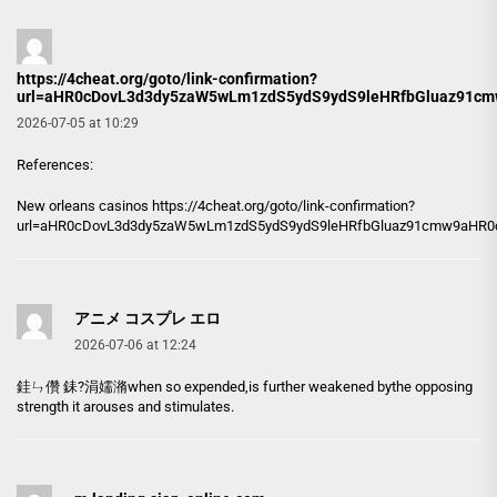
https://4cheat.org/goto/link-confirmation?
url=aHR0cDovL3d3dy5zaW5wLm1zdS5ydS9ydS9leHRfbGluaz91c
2026-07-05 at 10:29
References:
New orleans casinos
https://4cheat.org/goto/link-confirmation?
url=aHR0cDovL3d3dy5zaW5wLm1zdS5ydS9ydS9leHRfbGluaz91cmw9aHR
アニメ コスプレ エロ
2026-07-06 at 12:24
銈ㄣ儹 銇?涓嬬潃
when so expended,is further weakened bythe opposing
strength it arouses and stimulates.