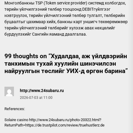
Монголбанкны TSP (Token service provider) системд холбогдох,
төрийн үйлчилгээний төлбөр тооцоонд DEBITгүйлгээг
нэвтрүүлэх, төрийн үйлчилгээний төлбөр тулгалт, төлбөрийн
буцаалтыг цахимаар хийх, банкны карт уншигч төхөөрөмжөөр
төрийн үйлчилгээний төлбөрийг хүлээж авах нөхцөлийг
бүрдүүлэхийг Сангийн яаманд даалгалаа.
99 thoughts on “
Худалдаа, аж үйлдвэрийн
танхимын тухай хуулийн шинэчилсэн
найруулгын төслийг УИХ-д өргөн барина
”
http://www.24subaru.ru
2026-07-03 at 11:00
References:
Solaire casino
http://www.24subaru.ru
/photo-20322.html?
ReturnPath=https://de.trustpilot.com/review/truehustlerz.de