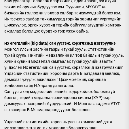
байгууллагад төлөөлөн илэрхийлэх, эдийн засаг, аж ахуйн
зохистой орчныг бүрдүүлэх юм. Түүнчлэн, МҮХАҮТ нь
бизнесийн голлох чиглэлээр салбар танхимуудтай болох юм.
Ингэснээр салбар танхимуудад төрийн зарим чиг үүргүүдийг
шилжүүлэх, өргөн хүрээнд төрийн байгууллагуудтай хамтран
ажиллах бололцоо бүрдэнэ гэж үзэж байна.
Их өгөгдлийн (big data) сан үүсгэж, хэрэглээнд нэвтрүүлнэ
Монгол Улсын Засгийн газрын тухай хууль, Статистикийн
тухай хууль, Нийтийн мэдээллийн ил тод байдлын тухай хууль,
Хүний хувийн мэдээлэл хамгаалах тухай хуулийн заалтыг
үндэслэн Их өгөгдлийн сан үүсгэж, хэрэглээнд нэвтрүүлэхийг
Үндэсний статистикийн хорооны дарга Б.Батдаваад зөвлөж,
дэмжлэг үзүүлж ажиллахыг Цахим хөгжил, харилцаа
холбооны сайд Н.Учралд даалгалаа.
Сан үүсгэхэд мэдээллийн эзнийг тодорхойлох боломжгүй
болгон, төрийн мэдээлэл солилцооны систем (ХУР)-ээр
дамжуулах нөхцөлийг бүрдүүлэхийг И-Монгол академи УТҮГ-
ын захирал Б.Мягмарнаранд үүрэг болголоо.
Үндэсний статистикийн хороо нь улсын хэмжээний дата
мэдээллээс статистик мэдээлэл боловсруулдаг.