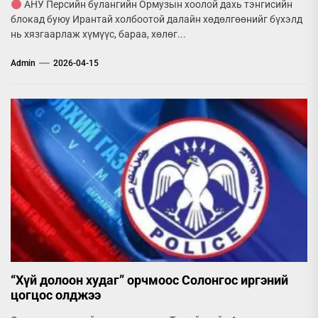
АНУ Персийн булангийн Ормузын хоолой дахь тэнгисийн
блокад буюу Ирантай холбоотой далайн хөдөлгөөнийг бүхэлд
нь хязгаарлаж хүмүүс, бараа, хөлөг...
Admin
2026-04-15
“Хүй долоон худаг” орчмоос Солонгос иргэний
цогцос олджээ