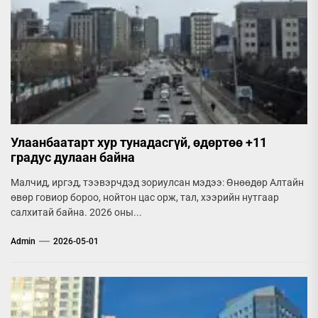
Улаанбаатарт хур тунадасгүй, өдөртөө +11
градус дулаан байна
Малчид, иргэд, тээвэрчдэд зориулсан мэдээ: Өнөөдөр Алтайн
өвөр говиор бороо, нойтон цас орж, тал, хээрийн нутгаар
салхитай байна. 2026 оны...
Admin
2026-05-01