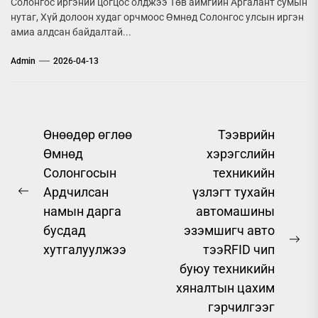
Солонгос иргэний цогцос олджээ Төв аймгийн Аргалант сумын
нутаг, Хүй долоон худаг орчмоос Өмнөд Солонгос улсын иргэн
амиа алдсан байдалтай...
Admin
2026-04-13
Post
Өнөөдөр өглөө
Тээврийн
Өмнөд
хэрэгслийн
navigation
Солонгосын
техникийн
Ардчилсан
үзлэгт тухайн
Previous
намын дарга
автомашины
post:
бусдад
эзэмшигч авто
Ne
хутгалуулжээ
тээRFID чип
pos
буюу техникийн
хяналтын цахим
гэрчилгээг