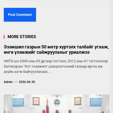
MORE STORIES
Эзэмшил газрын 50 метр хүртэлх талбайг угааж,
өнгө үзэмжийг сайжруулахыг уриалжээ
НИТХ-ын 2009 оны 63 дугаар тогтоол, 2012 оны 61 тогтоолоор
батлагдсан “Хот тохижилт цэвэрлэгээний талаар иргэн аж
ахуйн нэгж байгууллагаас...
Admin
2026-06-30