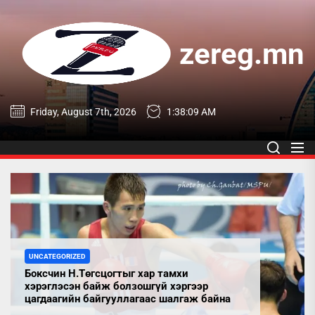
Skip
to
the
zereg.mn
content
zereg.mn
Friday, August 7th, 2026
1:38:09 AM
UNCATEGORIZED
Боксчин Н.Төгсцогтыг хар тамхи
хэрэглэсэн байж болзошгүй хэргээр
цагдаагийн байгууллагаас шалгаж байна