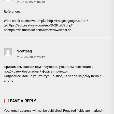
2026-07-05 at 04:18
References:
Wind creek casino wetumpka
http://images.google.ca
/url?
q=https://abb.eastview.com/rep/D-28.tab5.php?
b=https://de.trustpilot.com/review/owowear.de
Scottpag
2026-07-30 at 20:42
Принимаем заявки круглосуточно, уточняем состояние и
подбираем безопасный формат помощи.
Подробнее можно узнать тут –
вывод из запоя на дому цена в
анапе
LEAVE A REPLY
Your email address will not be published.
Required fields are marked
*