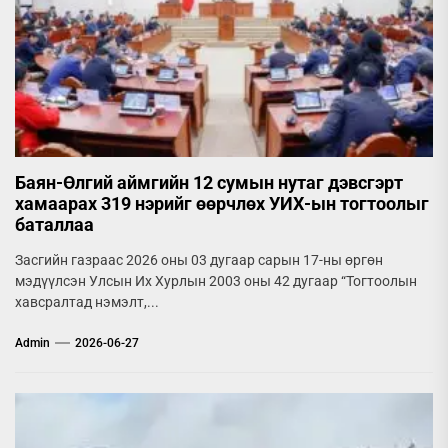
Баян-Өлгий аймгийн 12 сумын нутаг дэвсгэрт
хамаарах 319 нэрийг өөрчлөх УИХ-ын тогтоолыг
баталлаа
Засгийн газраас 2026 оны 03 дугаар сарын 17-ны өргөн
мэдүүлсэн Улсын Их Хурлын 2003 оны 42 дугаар “Тогтоолын
хавсралтад нэмэлт,...
Admin
2026-06-27