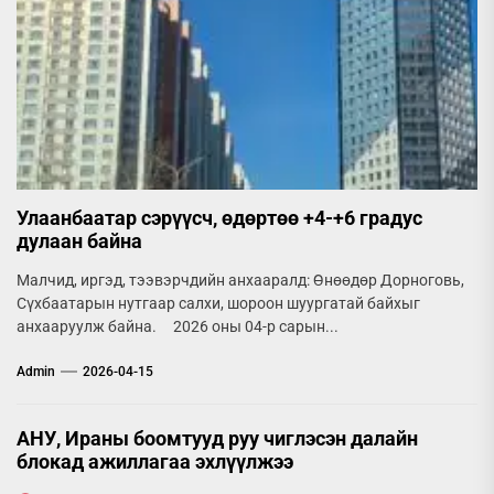
Улаанбаатар сэрүүсч, өдөртөө +4-+6 градус
дулаан байна
Малчид, иргэд, тээвэрчдийн анхааралд: Өнөөдөр Дорноговь,
Сүхбаатарын нутгаар салхи, шороон шуургатай байхыг
анхааруулж байна. 2026 оны 04-р сарын...
Admin
2026-04-15
АНУ, Ираны боомтууд руу чиглэсэн далайн
блокад ажиллагаа эхлүүлжээ