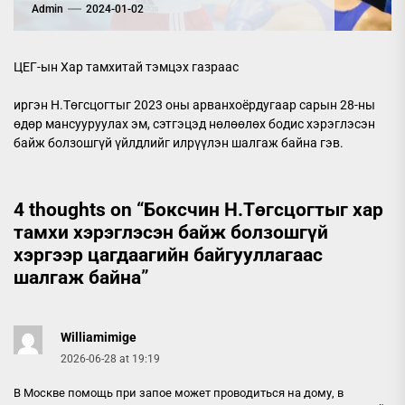
Admin
2024-01-02
ЦЕГ-ын Хар тамхитай тэмцэх газраас
иргэн Н.Төгсцогтыг 2023 оны арванхоёрдугаар сарын 28-ны
өдөр мансууруулах эм, сэтгэцэд нөлөөлөх бодис хэрэглэсэн
байж болзошгүй үйлдлийг илрүүлэн шалгаж байна гэв.
4 thoughts on “
Боксчин Н.Төгсцогтыг хар
тамхи хэрэглэсэн байж болзошгүй
хэргээр цагдаагийн байгууллагаас
шалгаж байна
”
Williamimige
2026-06-28 at 19:19
В Москве помощь при запое может проводиться на дому, в