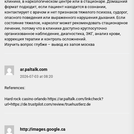
клинике, в наркологическом центре или в стационаре. Домашний
формат подходит, если пациент находится в сознании,
контактирует с врачом и нет признаков тяжелого психоза, судорог,
опасного поведения или выраженного нарушения дыхания. Если
состояние тяжелое, нарколог может рекомендовать стационарное
лечение, потому что в клинике доступно круглосуточно
организованное наблюдение, диагностика, ЭКГ, анализ крови,
коррекция терапии и контроль осложнений.
Изучить вопрос глубже –
вывод из запоя москва
ar.paltalk.com
2026-07-03 at 08:20
References:
Hard rock casino orlando https://
ar.paltalk.com
/linkcheck?
url=https://de.trustpilot.com/review/truehustlerz.de
http://images.google.ca