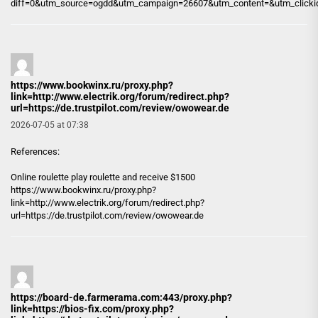
diff=0&utm_source=ogdd&utm_campaign=26607&utm_content=&utm_clickid=g
https://www.bookwinx.ru/proxy.php?
link=http://www.electrik.org/forum/redirect.php?
url=https://de.trustpilot.com/review/owowear.de
2026-07-05 at 07:38
References:
Online roulette play roulette and receive $1500
https://www.bookwinx.ru/proxy.php?
link=http://www.electrik.org/forum/redirect.php?
url=https://de.trustpilot.com/review/owowear.de
https://board-de.farmerama.com:443/proxy.php?
link=https://bios-fix.com/proxy.php?