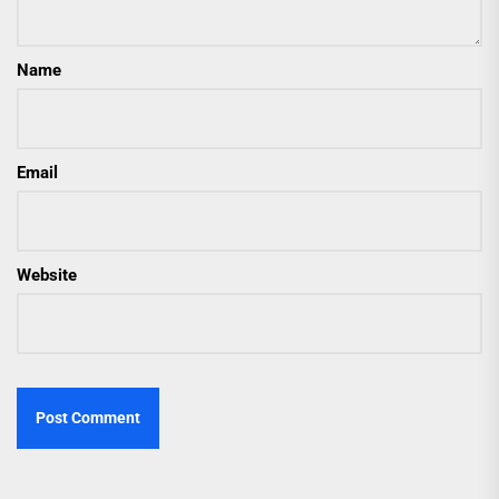
Name
Email
Website