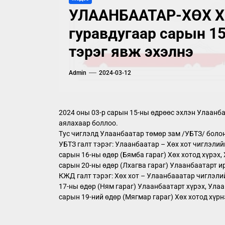
УЛААНБААТАР-ХӨХ Х
гуравдугаар сарын 15
тэрэг явж эхэлнэ
Admin
2024-03-12
2024 оны 03-р сарын 15-ны өдрөөс эхлэн Улаанбаа
аялахаар боллоо.
Тус чиглэлд Улаанбаатар төмөр зам /УБТЗ/ боло
УБТЗ галт тэрэг: Улаанбаатар – Хөх хот чиглэлий
сарын 16-ны өдөр (Бямба гараг) Хөх хотод хүрэх,
сарын 20-ны өдөр (Лхагва гараг) Улаанбаатарт и
КЖД галт тэрэг: Хөх хот – Улаанбааатар чиглэлий
17-ны өдөр (Ням гараг) Улаанбаатарт хүрэх, Улаа
сарын 19-ний өдөр (Мягмар гараг) Хөх хотод хүрн