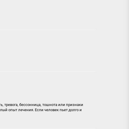
ь, тревога, бессонница, тошнота или признаки
лый опыт лечения. Если человек пьет долго и