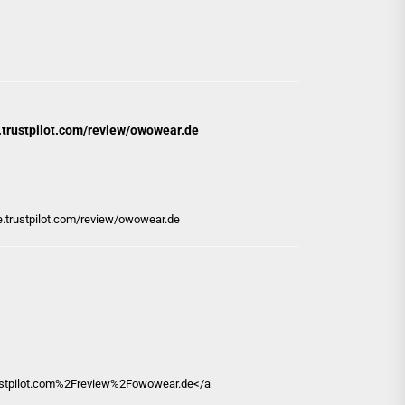
.trustpilot.com/review/owowear.de
e.trustpilot.com/review/owowear.de
rustpilot.com%2Freview%2Fowowear.de</a