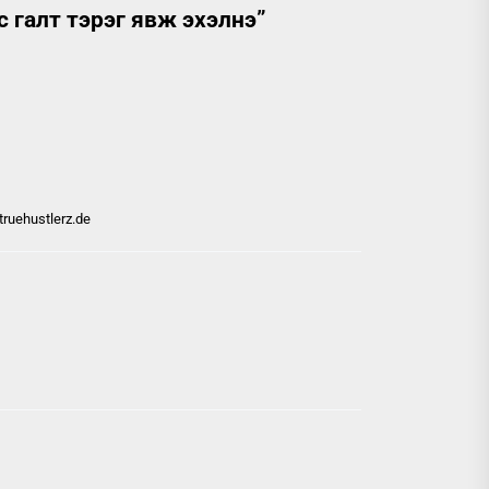
 галт тэрэг явж эхэлнэ
”
ruehustlerz.de