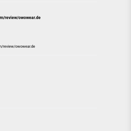
com/review/owowear.de
com/review/owowear.de