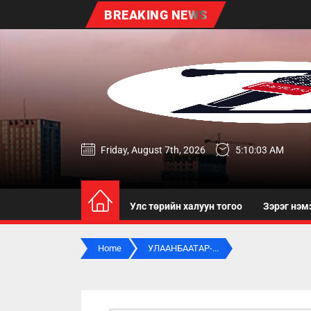
Skip
BREAKING NEWS
to
the
content
zereg.mn
Friday, August 7th, 2026
5:10:04 AM
Улс төрийн халуун тогоо
Зэрэг нэм
Home
УЛААНБААТАР-...