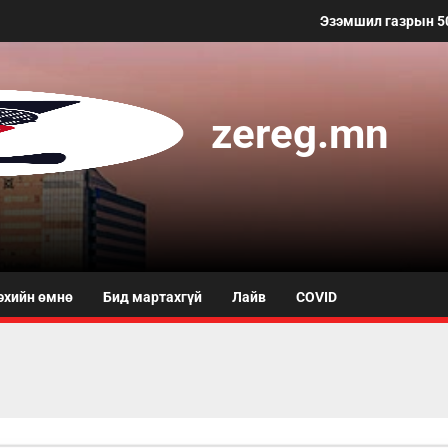
Эзэмшил газрын 50 метр хүртэл
zereg.mn
эхийн өмнө
Бид мартахгүй
Лайв
COVID