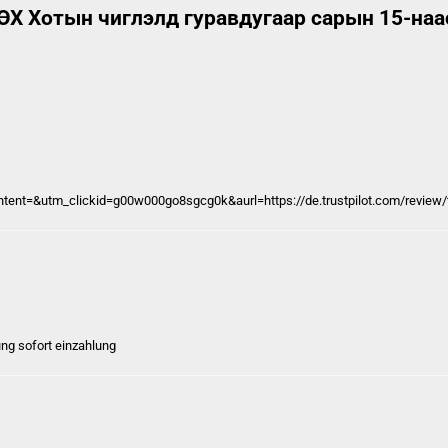
 Хотын чиглэлд гуравдугаар сарын 15-наас
t=&utm_clickid=g00w000go8sgcg0k&aurl=https://de.trustpilot.com/review/t
ung sofort
einzahlung