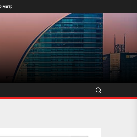
х талбайг угааж, өнгө үзэмжийг сайжруулахыг уриалжээ