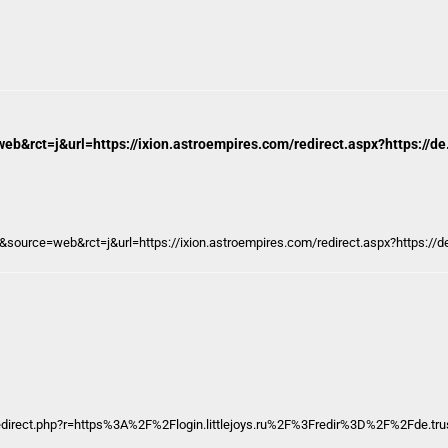
eb&rct=j&url=https://ixion.astroempires.com/redirect.aspx?https://de
&source=web&rct=j&url=https://ixion.astroempires.com/redirect.aspx?https://d
edirect.php?r=https%3A%2F%2Flogin.littlejoys.ru%2F%3Fredir%3D%2F%2Fde.t