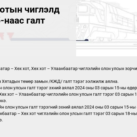
отын чиглэлд
-наас галт
тар – Хөх хот, Хөх хот – Улаанбаатар чиглэлийн олон улсын зорчиг
н Хятадын төмөр замын /КЖД/ галт тэрэг ээлжилж аялна.
н олон улсын галт тэрэг эхний аялал 2024 оны 03 сарын 15-ны өдө
 Хөх хот – Улаанбаатар чиглэлийн олон улсын галт тэрэг 03 сарын 1
рнэ.
н олон улсын галт тэрэгний эхний аялал 2024 оны 03 сарын 15-ны 
нбаатар – Хөх хот чиглэлийн олон улсын галт тэрэг 03 сарын 18-н
э.