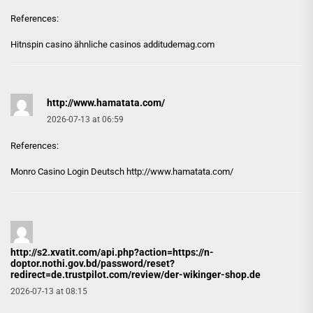
References:
Hitnspin casino ähnliche casinos
additudemag.com
http://www.hamatata.com/
2026-07-13 at 06:59
References:
Monro Casino Login Deutsch
http://www.hamatata.com/
http://s2.xvatit.com/api.php?action=https://n-
doptor.nothi.gov.bd/password/reset?
redirect=de.trustpilot.com/review/der-wikinger-shop.de
2026-07-13 at 08:15