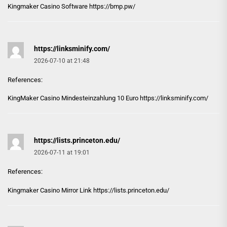
Kingmaker Casino Software
https://bmp.pw/
https://linksminify.com/
2026-07-10 at 21:48
References:
KingMaker Casino Mindesteinzahlung 10 Euro
https://linksminify.com/
https://lists.princeton.edu/
2026-07-11 at 19:01
References:
Kingmaker Casino Mirror Link
https://lists.princeton.edu/