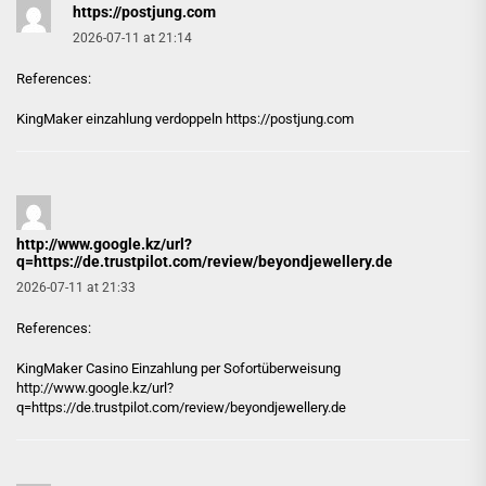
https://postjung.com
2026-07-11 at 21:14
References:
KingMaker einzahlung verdoppeln
https://postjung.com
http://www.google.kz/url?
q=https://de.trustpilot.com/review/beyondjewellery.de
2026-07-11 at 21:33
References:
KingMaker Casino Einzahlung per Sofortüberweisung
http://www.google.kz/url?
q=https://de.trustpilot.com/review/beyondjewellery.de