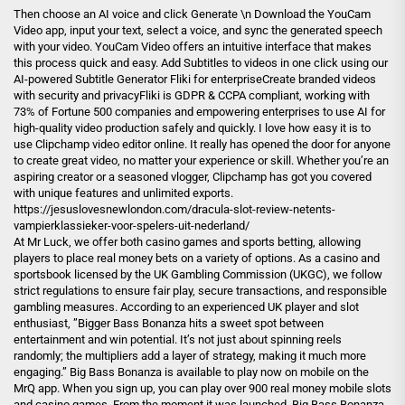
Then choose an AI voice and click Generate \n Download the YouCam
Video app, input your text, select a voice, and sync the generated speech
with your video. YouCam Video offers an intuitive interface that makes
this process quick and easy. Add Subtitles to videos in one click using our
AI-powered Subtitle Generator Fliki for enterpriseCreate branded videos
with security and privacyFliki is GDPR & CCPA compliant, working with
73% of Fortune 500 companies and empowering enterprises to use AI for
high-quality video production safely and quickly. I love how easy it is to
use Clipchamp video editor online. It really has opened the door for anyone
to create great video, no matter your experience or skill. Whether you’re an
aspiring creator or a seasoned vlogger, Clipchamp has got you covered
with unique features and unlimited exports.
https://jesuslovesnewlondon.com/dracula-slot-review-netents-
vampierklassieker-voor-spelers-uit-nederland/
At Mr Luck, we offer both casino games and sports betting, allowing
players to place real money bets on a variety of options. As a casino and
sportsbook licensed by the UK Gambling Commission (UKGC), we follow
strict regulations to ensure fair play, secure transactions, and responsible
gambling measures. According to an experienced UK player and slot
enthusiast‚ ”Bigger Bass Bonanza hits a sweet spot between
entertainment and win potential. It’s not just about spinning reels
randomly; the multipliers add a layer of strategy‚ making it much more
engaging.” Big Bass Bonanza is available to play now on mobile on the
MrQ app. When you sign up, you can play over 900 real money mobile slots
and casino games. From the moment it was launched, Big Bass Bonanza