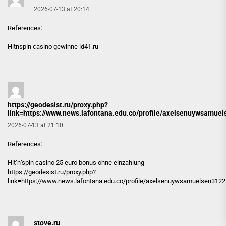
2026-07-13 at 20:14
References:
Hitnspin casino gewinne
id41.ru
https://geodesist.ru/proxy.php?
link=https://www.news.lafontana.edu.co/profile/axelsenuywsamuel
2026-07-13 at 21:10
References:
Hit’n’spin casino 25 euro bonus ohne einzahlung
https://geodesist.ru/proxy.php?
link=https://www.news.lafontana.edu.co/profile/axelsenuywsamuelsen31225
stove.ru