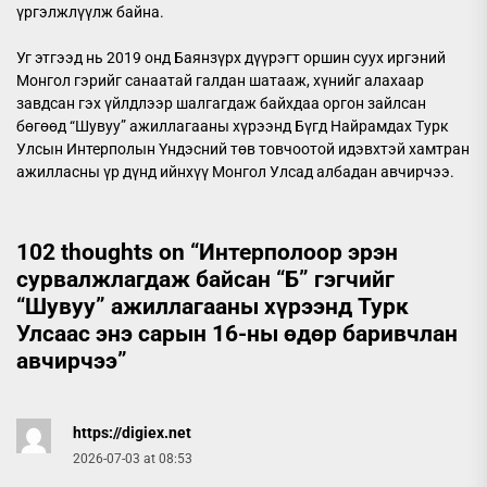
үргэлжлүүлж байна.
Уг этгээд нь 2019 онд Баянзүрх дүүрэгт оршин суух иргэний
Монгол гэрийг санаатай галдан шатааж, хүнийг алахаар
завдсан гэх үйлдлээр шалгагдаж байхдаа оргон зайлсан
бөгөөд “Шувуу” ажиллагааны хүрээнд Бүгд Найрамдах Турк
Улсын Интерполын Үндэсний төв товчоотой идэвхтэй хамтран
ажилласны үр дүнд ийнхүү Монгол Улсад албадан авчирчээ.
102 thoughts on “
Интерполоор эрэн
сурвалжлагдаж байсан “Б” гэгчийг
“Шувуу” ажиллагааны хүрээнд Турк
Улсаас энэ сарын 16-ны өдөр баривчлан
авчирчээ
”
https://digiex.net
2026-07-03 at 08:53