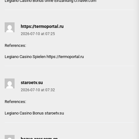
Legiano Casino Bonus ohne Einzahlung
cr.naver.com
https://termoportal.ru
2026-07-10 at 07:25
References:
Legiano Casino Spielen
https://termoportal.ru
staroetv.su
2026-07-10 at 07:32
References:
Legiano Casino Bonus
staroetv.su