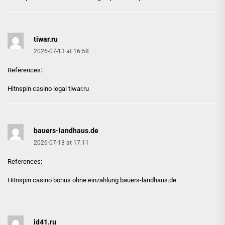
tiwar.ru
2026-07-13 at 16:58
References:
Hitnspin casino legal
tiwar.ru
bauers-landhaus.de
2026-07-13 at 17:11
References:
Hitnspin casino bonus ohne einzahlung
bauers-landhaus.de
id41.ru