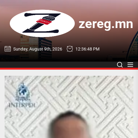
Skip
to
the
zereg.mn
content
zereg.mn
Sunday, August 9th, 2026
12:36:49 PM