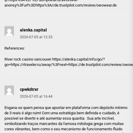
anonsy%3Furl%3Dhttps%3A//de.trustpilot.com/review/owowear.de
alenka.capital
2026-07-05 at 12:35
References:
River rock casino vancouver https://
alenka.capital
/info/go/?
go=https://rtraveler.ru/away/%3Fnext=https://de.trustpilot.com/review/owow
cpwkdtrxr
2026-07-05 at 16:44
Engana-se quem pensa que apostar em plataforma com depósito mínimo
de 3 reais é algo ruim! Com uma estratégia bem definida e cuidado, é
possível se divertir e até aumentar essa quantia. Sua arte incrível,
simbolizando traços marcantes da famosa mitologia grega com muitas
cores vibrantes, bem como o seu mecanismo de funcionamento fluido