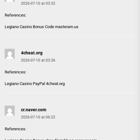
2026-07-10 at 03:32
References:
Legiano Casino Bonus Code
masteram.us
4cheat.org
2026-07-10 at 03:36
References:
Legiano Casino PayPal
4cheat.org
cr.naver.com
2026-07-10 at 06:22
References: