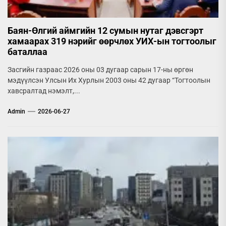
Баян-Өлгий аймгийн 12 сумын нутаг дэвсгэрт
хамаарах 319 нэрийг өөрчлөх УИХ-ын тогтоолыг
баталлаа
Засгийн газраас 2026 оны 03 дугаар сарын 17-ны өргөн
мэдүүлсэн Улсын Их Хурлын 2003 оны 42 дугаар “Тогтоолын
хавсралтад нэмэлт,...
Admin
2026-06-27