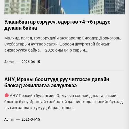
Улаанбаатар сэрүүсч, өдөртөө +4-+6 градус
дулаан байна
Малчид, иргэд, тээвэрчдийн анхааралд: Өнөөдөр Дорноговь,
Сүхбаатарын нутгаар салхи, шороон шуургатай байхыг
анхааруулж байна. 2026 оны 04-р сарын...
Admin
2026-04-15
АНУ, Ираны боомтууд руу чиглэсэн далайн
блокад ажиллагаа эхлүүлжээ
АНУ Персийн булангийн Ормузын хоолой дахь тэнгисийн
блокад буюу Ирантай холбоотой далайн хөдөлгөөнийг бүхэлд
нь хязгаарлаж хүмүүс, бараа, хөлөг...
Admin
2026-04-15