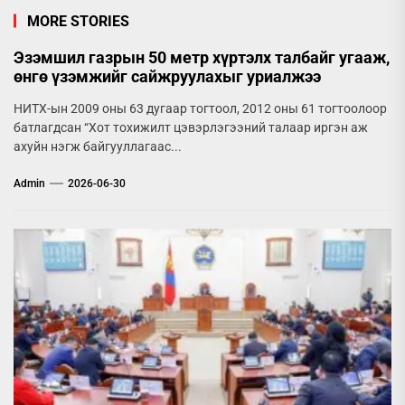
MORE STORIES
Эзэмшил газрын 50 метр хүртэлх талбайг угааж,
өнгө үзэмжийг сайжруулахыг уриалжээ
НИТХ-ын 2009 оны 63 дугаар тогтоол, 2012 оны 61 тогтоолоор
батлагдсан “Хот тохижилт цэвэрлэгээний талаар иргэн аж
ахуйн нэгж байгууллагаас...
Admin
2026-06-30