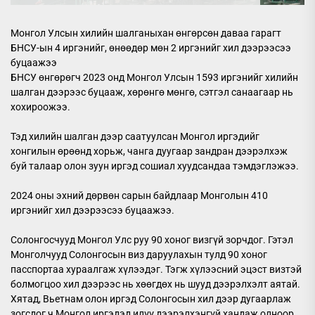
Монгол Улсын хилийн шалганыхан өнгөрсөн даваа гарагт
БНСУ-ын 4 иргэнийг, өнөөдөр мөн 2 иргэнийг хил дээрээсээ
буцаажээ
БНСУ өнгөрөгч 2023 онд Монгол Улсын 1593 иргэнийг хилийн
шалган дээрээс буцааж, хөрөнгө мөнгө, сэтгэл санаагаар нь
хохироожээ.
Тэд хилийн шалган дээр саатуулсан Монгол иргэдийг
хонгилын өрөөнд хорьж, чанга дуугаар зандран дээрэлхэж
буй талаар олон зуун иргэд сошиал хуудсандаа тэмдэглэжээ.
2024 оны эхний дөрвөн сарын байдлаар Монголын 410
иргэнийг хил дээрээсээ буцаажээ.
Солонгосчууд Монгол Улс руу 90 хоног визгүй зорчдог. Гэтэл
Монголчууд Солонгосын виз даруулахын тулд 90 хоног
пасспортаа хураалгаж хүлээдэг. Тэгж хүлээсний эцэст визтэй
болмогцоо хил дээрээс нь хөөгдөх нь шууд дээрэлхэлт аятай.
Хятад, Вьетнам олон иргэд Солонгосын хил дээр дугаарлаж
зогсдог ч Монгол иргэдэд илүү дээрэлхэнгүй хандаж олноор