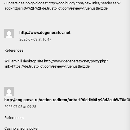
Jupiters casino gold coast http://
coolbuddy.com
/newlinks/header.asp?
add=https%3A%2F%2Fde.trustpilot.com/review/truehustlerz.de
http://www.degeneratov.net
2026-07-03 at 10:47
References:
William hill desktop site
http://www.degeneratov.net
/proxy.php?
link=https://de.trustpilot.com/review/truehustlerz.de
http://eng.stove.ru/action.redirect/url/aHR0cHM6Ly93d3c
2026-07-05 at 09:28
References:
Casino arizona poker