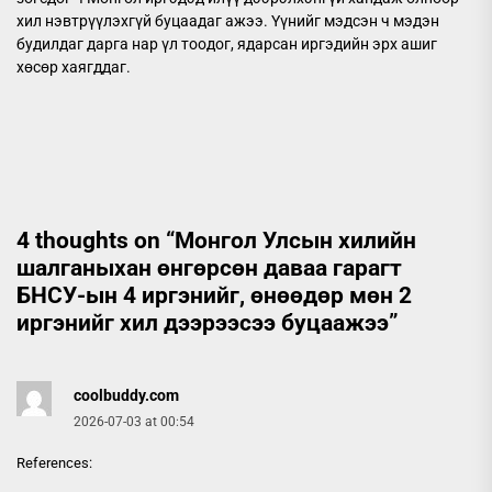
хил нэвтрүүлэхгүй буцаадаг ажээ. Үүнийг мэдсэн ч мэдэн
будилдаг дарга нар үл тоодог, ядарсан иргэдийн эрх ашиг
хөсөр хаягддаг.
4 thoughts on “
Монгол Улсын хилийн
шалганыхан өнгөрсөн даваа гарагт
БНСУ-ын 4 иргэнийг, өнөөдөр мөн 2
иргэнийг хил дээрээсээ буцаажээ
”
coolbuddy.com
2026-07-03 at 00:54
References: