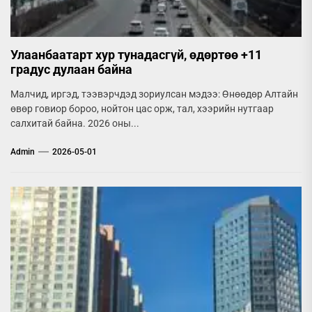
Улаанбаатарт хур тунадасгүй, өдөртөө +11
градус дулаан байна
Малчид, иргэд, тээвэрчдэд зориулсан мэдээ: Өнөөдөр Алтайн
өвөр говиор бороо, нойтон цас орж, тал, хээрийн нутгаар
салхитай байна. 2026 оны...
Admin
2026-05-01