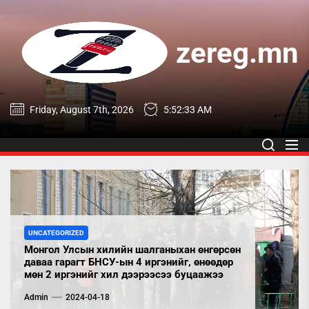
Skip
to
the
zereg.mn
content
zereg.mn
Friday, August 7th, 2026
5:52:33 AM
UNCATEGORIZED
Монгол Улсын хилийн шалганыхан өнгөрсөн
даваа гарагт БНСУ-ын 4 иргэнийг, өнөөдөр
мөн 2 иргэнийг хил дээрээсээ буцаажээ
Admin
2024-04-18