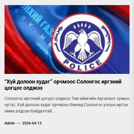
“Хүй долоон худаг” орчмоос Солонгос иргэний
цогцос олджээ
Солонгос иргэний цогцос олджээ Төв аймгийн Аргалант сумын
нутаг, Хүй долоон худаг орчмоос Өмнөд Солонгос улсын иргэн
амиа алдсан байдалтай...
Admin
2026-04-13