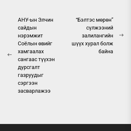
Post
АНУ-ын Элчин
“Бэлтэс мөрөн”
сайдын
сүлжээний
navigation
нэрэмжит
залилангийн
Ne
Соёлын өвийг
шүүх хурал болж
pos
хамгаалах
байна
Previous
сангаас түүхэн
post:
дурсгалт
газруудыг
сэргээн
засварлажээ