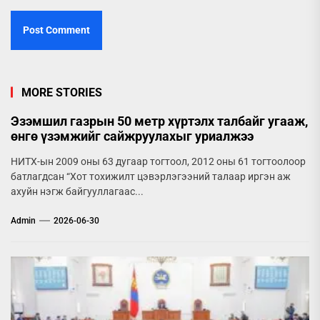
MORE STORIES
Эзэмшил газрын 50 метр хүртэлх талбайг угааж,
өнгө үзэмжийг сайжруулахыг уриалжээ
НИТХ-ын 2009 оны 63 дугаар тогтоол, 2012 оны 61 тогтоолоор
батлагдсан “Хот тохижилт цэвэрлэгээний талаар иргэн аж
ахуйн нэгж байгууллагаас...
Admin
2026-06-30