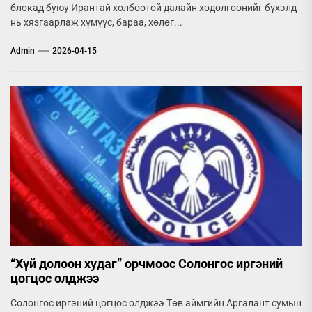
блокад буюу Ирантай холбоотой далайн хөдөлгөөнийг бүхэлд
нь хязгаарлаж хүмүүс, бараа, хөлөг...
Admin
2026-04-15
“Хүй долоон худаг” орчмоос Солонгос иргэний
цогцос олджээ
Солонгос иргэний цогцос олджээ Төв аймгийн Аргалант сумын