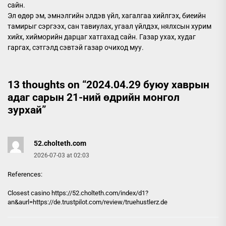
сайн.
Эл өдөр эм, эмнэлгийн элдэв үйл, хагалгаа хийлгэх, биеийн
тамирыг сэргээх, сан тавиулах, угаал үйлдэх, нялхсын хурим
хийх, хийморийн дарцаг хатгахад сайн. Газар ухах, худаг
гаргах, сэтгэлд сэвтэй газар очиход муу.
13 thoughts on “
2024.04.29 буюу хаврын
адаг сарын 21-ний өдрийн монгол
зурхай
”
52.cholteth.com
2026-07-03 at 02:03
References:
Closest casino https://
52.cholteth.com
/index/d1?
an&aurl=https://de.trustpilot.com/review/truehustlerz.de