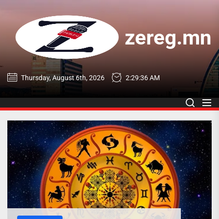
Skip
to
the
zereg.mn
content
zereg.mn
Thursday, August 6th, 2026
2:29:37 AM