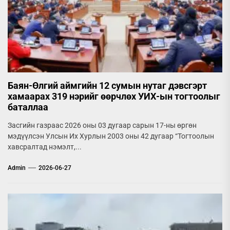
Баян-Өлгий аймгийн 12 сумын нутаг дэвсгэрт
хамаарах 319 нэрийг өөрчлөх УИХ-ын тогтоолыг
баталлаа
Засгийн газраас 2026 оны 03 дугаар сарын 17-ны өргөн
мэдүүлсэн Улсын Их Хурлын 2003 оны 42 дугаар “Тогтоолын
хавсралтад нэмэлт,...
Admin
2026-06-27