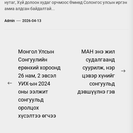
нутаг, Хүй долоон худаг орчмоос Өмнөд Солонгос улсын иргэн
амиа алдсан байдалтай...
Admin
2026-04-13
Post
Монгол Улсын
МАН энэ жил
Сонгуулийн
судалгаанд
navigation
ерөнхий хороонд
суурилж, нэр
Ne
26 нам, 2 эвсэл
цэвэр хүнийг
pos
УИХ-ын 2024
сонгуульд
Previous
оны ээлжит
дэвшүүлнэ гэв
post:
сонгуульд
оролцох
хүсэлтээ өгчээ