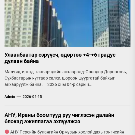
Улаанбаатар сэрүүсч, өдөртөө +4-+6 градус
дулаан байна
Малчид, иргэд, тээвэрчдийн анхааралд: Өнөөдөр Дорноговь,
Сүхбаатарын нутгаар салхи, шороон шуургатай байхыг
анхааруулж байна. 2026 оны 04-р сарын...
Admin
2026-04-15
АНУ, Ираны боомтууд руу чиглэсэн далайн
блокад ажиллагаа эхлүүлжээ
АНУ Персийн булангийн Ормузын хоолой дахь тэнгисийн