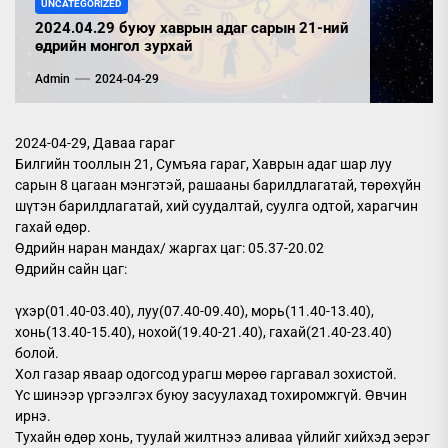
UNCATEGORIZED
2024.04.29 буюу хаврын адаг сарын 21-ний
өдрийн монгол зурхай
Admin
2024-04-29
2024-04-29, Даваа гараг
Билгийн тооллын 21, Сумъяа гараг, Хаврын адаг шар луу
сарын 8 цагаан мэнгэтэй, рашааны барилдлагатай, төрөхүйн
шүтэн барилдлагатай, хий суудалтай, суулга одтой, харагчин
гахай өдөр.
Өдрийн наран мандах/ жаргах цаг: 05.37-20.02
Өдрийн сайн цаг:
үхэр(01.40-03.40), луу(07.40-09.40), морь(11.40-13.40),
хонь(13.40-15.40), нохой(19.40-21.40), гахай(21.40-23.40)
болой.
Хол газар яваар одогсод урагш мөрөө гаргавал зохистой.
Үс шинээр үргээлгэх буюу засуулахад тохиромжгүй. Өвчин
ирнэ.
Тухайн өдөр хонь, туулай жилтнээ аливаа үйлийг хийхэд эерэг