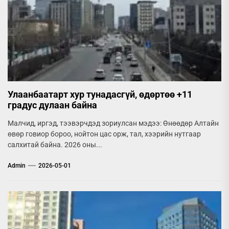
Улаанбаатарт хур тунадасгүй, өдөртөө +11
градус дулаан байна
Малчид, иргэд, тээвэрчдэд зориулсан мэдээ: Өнөөдөр Алтайн
өвөр говиор бороо, нойтон цас орж, тал, хээрийн нутгаар
салхитай байна. 2026 оны...
Admin
2026-05-01