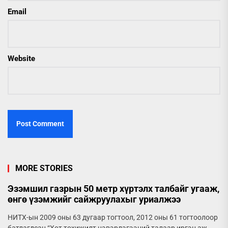
Email
Website
MORE STORIES
Эзэмшил газрын 50 метр хүртэлх талбайг угааж,
өнгө үзэмжийг сайжруулахыг уриалжээ
НИТХ-ын 2009 оны 63 дугаар тогтоол, 2012 оны 61 тогтоолоор