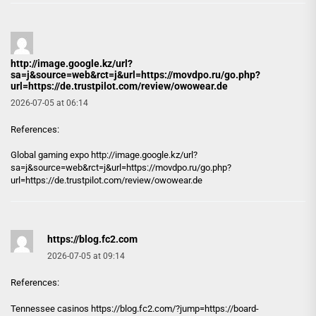
http://image.google.kz/url?
sa=j&source=web&rct=j&url=https://movdpo.ru/go.php?
url=https://de.trustpilot.com/review/owowear.de
2026-07-05 at 06:14
References:
Global gaming expo
http://image.google.kz/url?
sa=j&source=web&rct=j&url=https://movdpo.ru/go.php?
url=https://de.trustpilot.com/review/owowear.de
https://blog.fc2.com
2026-07-05 at 09:14
References:
Tennessee casinos
https://blog.fc2.com
/?jump=https://board-