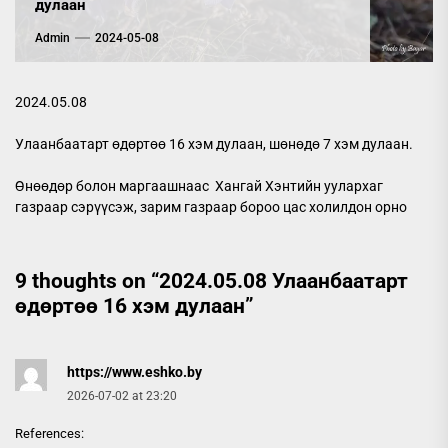
дулаан
Admin
2024-05-08
2024.05.08
Улаанбаатарт өдөртөө 16 хэм дулаан, шөнөдө 7 хэм дулаан.
Өнөөдөр болон маргаашнаас Хангай Хэнтийн уулархаг
газраар сэрүүсэж, зарим газраар бороо цас холилдон орно
9 thoughts on “
2024.05.08 Улаанбаатарт
өдөртөө 16 хэм дулаан
”
https://www.eshko.by
2026-07-02 at 23:20
References: