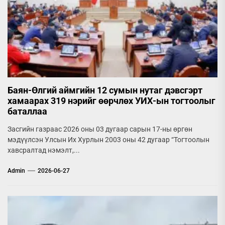
Баян-Өлгий аймгийн 12 сумын нутаг дэвсгэрт
хамаарах 319 нэрийг өөрчлөх УИХ-ын тогтоолыг
баталлаа
Засгийн газраас 2026 оны 03 дугаар сарын 17-ны өргөн
мэдүүлсэн Улсын Их Хурлын 2003 оны 42 дугаар “Тогтоолын
хавсралтад нэмэлт,...
Admin
2026-06-27