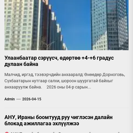
Улаанбаатар сэрүүсч, өдөртөө +4-+6 градус
дулаан байна
Малчид, иргэд, тээвэрчдийн анхааралд: Өнөөдөр Дорноговь,
Сүхбаатарын нутгаар салхи, шороон шуургатай байхыг
анхааруулж байна. 2026 оны 04-р сарын...
Admin
2026-04-15
АНУ, Ираны боомтууд руу чиглэсэн далайн
блокад ажиллагаа эхлүүлжээ