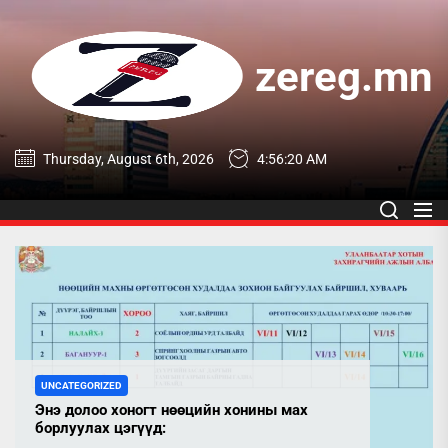
Skip
to
the
zereg.mn
content
zereg.mn
Thursday, August 6th, 2026
4:56:20 AM
UNCATEGORIZED
Энэ долоо хоногт нөөцийн хонины мах
борлуулах цэгүүд: