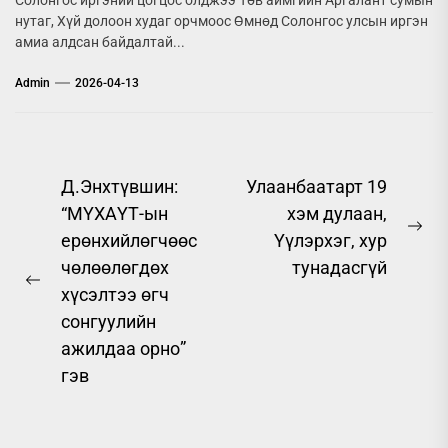
Солонгос иргэний цогцос олджээ Төв аймгийн Аргалант сумын
нутаг, Хүй долоон худаг орчмоос Өмнөд Солонгос улсын иргэн
амиа алдсан байдалтай...
Admin
2026-04-13
Post
Д.Энхтүвшин:
Улаанбаатарт 19
“МҮХАҮТ-ын
хэм дулаан,
navigation
Ne
ерөнхийлөгчөөс
Үүлэрхэг, хур
pos
чөлөөлөгдөх
тунадасгүй
Previous
хүсэлтээ өгч
post:
сонгуулийн
ажилдаа орно”
гэв