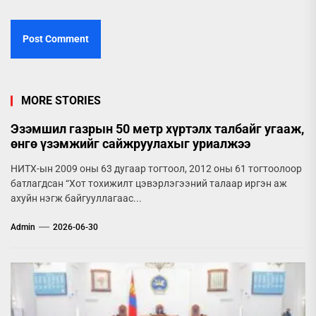
MORE STORIES
Эзэмшил газрын 50 метр хүртэлх талбайг угааж,
өнгө үзэмжийг сайжруулахыг уриалжээ
НИТХ-ын 2009 оны 63 дугаар тогтоол, 2012 оны 61 тогтоолоор
батлагдсан “Хот тохижилт цэвэрлэгээний талаар иргэн аж
ахуйн нэгж байгууллагаас...
Admin
2026-06-30