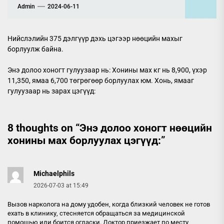
Admin
2024-06-11
Нийслэлийн 375 дэлгүүр дэхь цэгээр нөөцийн махыг
борлуулж байна.
Энэ долоо хоногт гулуузаар нь: Хонины мах кг нь 8,900, үхэр
11,350, ямаа 6,700 төгрөгөөр борлуулах юм. Хонь, ямааг
гулуузаар нь зарах цэгүүд:
8 thoughts on “
Энэ долоо хоногт нөөцийн
хонины мах борлуулах цэгүүд:
”
Michaelphils
2026-07-03 at 15:49
Вызов нарколога на дому удобен, когда близкий человек не готов
ехать в клинику, стесняется обращаться за медицинской
помощью или боится огласки. Доктор приезжает по месту