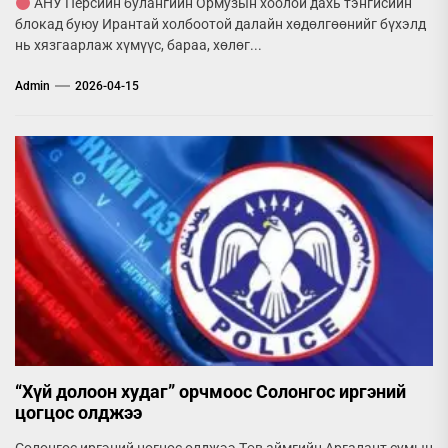
АНУ Персийн булангийн Ормузын хоолой дахь тэнгисийн
блокад буюу Ирантай холбоотой далайн хөдөлгөөнийг бүхэлд
нь хязгаарлаж хүмүүс, бараа, хөлөг...
Admin
2026-04-15
“Хүй долоон худаг” орчмоос Солонгос иргэний
цогцос олджээ