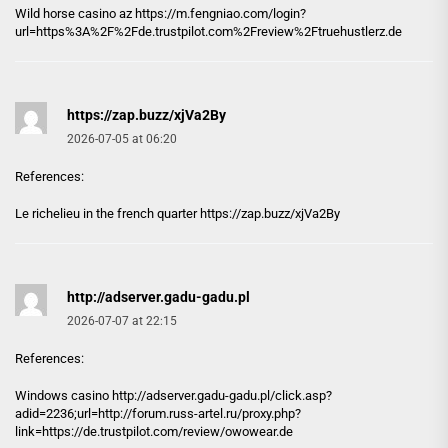
Wild horse casino az
https://m.fengniao.com
/login?
url=https%3A%2F%2Fde.trustpilot.com%2Freview%2Ftruehustlerz.de
https://zap.buzz/xjVa2By
2026-07-05 at 06:20
References:
Le richelieu in the french quarter
https://zap.buzz/xjVa2By
http://adserver.gadu-gadu.pl
2026-07-07 at 22:15
References:
Windows casino
http://adserver.gadu-gadu.pl
/click.asp?
adid=2236;url=http://forum.russ-artel.ru/proxy.php?
link=https://de.trustpilot.com/review/owowear.de