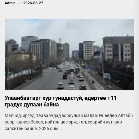
Admin
2026-06-27
Улаанбаатарт хур тунадасгүй, өдөртөө +11
градус дулаан байна
Малчид, иргэд, тээвэрчдэд зориулсан мэдээ: Өнөөдөр Алтайн
өвөр говиор бороо, нойтон цас орж, тал, хээрийн нутгаар
салхитай байна. 2026 оны...