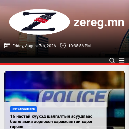
Skip
to
the
zereg.mn
content
zereg.mn
Friday, August 7th, 2026
10:35:56 PM
UNCATEGORIZED
16 настай хүүхэд шалгалтын асуудлаас
болж амиа хорлосон харамсалтай хэрэг
гарчээ