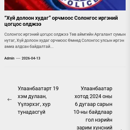
“Хүй долоон худаг” орчмоос Солонгос иргэний
цогцос олджээ
Солонгос иргэний цогцос олджээ Төв аймгийн Аргалант сумын
нутаг, Хүй долоон худаг орчмоос Өмнөд Солонгос улсын иргэн
амиа алдсан байдалтай...
Admin
2026-04-13
Post
Улаанбаатарт 19
Улаанбаатар
хэм дулаан,
хотод 2024 оны
navigation
Previous
Үүлэрхэг, хур
6 дугаар сарын
post:
тунадасгүй
10-ны байдлаар
гол нэрийн
зарим хүнсний