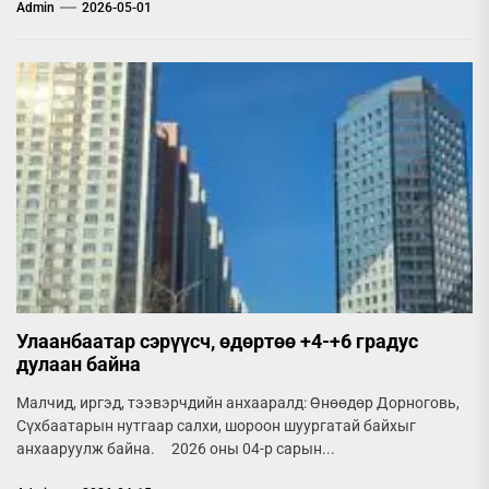
Admin
2026-05-01
Улаанбаатар сэрүүсч, өдөртөө +4-+6 градус
дулаан байна
Малчид, иргэд, тээвэрчдийн анхааралд: Өнөөдөр Дорноговь,
Сүхбаатарын нутгаар салхи, шороон шуургатай байхыг
анхааруулж байна. 2026 оны 04-р сарын...