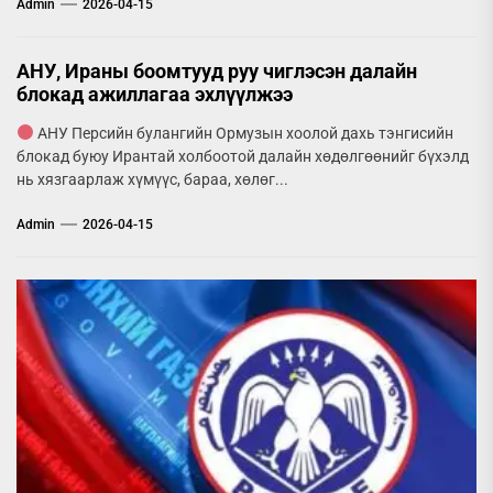
Admin
2026-04-15
АНУ, Ираны боомтууд руу чиглэсэн далайн
блокад ажиллагаа эхлүүлжээ
АНУ Персийн булангийн Ормузын хоолой дахь тэнгисийн
блокад буюу Ирантай холбоотой далайн хөдөлгөөнийг бүхэлд
нь хязгаарлаж хүмүүс, бараа, хөлөг...
Admin
2026-04-15