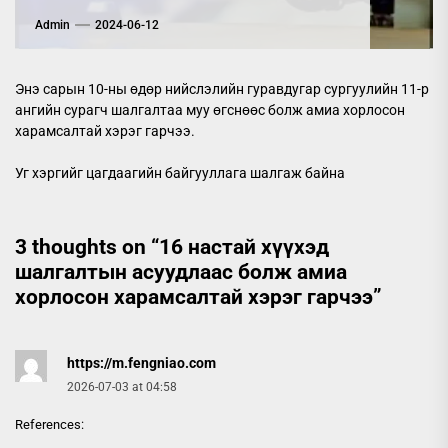
Admin
2024-06-12
Энэ сарын 10-ны өдөр нийслэлийн гуравдугар сургуулийн 11-р
ангийн сурагч шалгалтаа муу өгснөөс болж амиа хорлосон
харамсалтай хэрэг гарчээ.
Уг хэргийг цагдаагийн байгууллага шалгаж байна
3 thoughts on “
16 настай хүүхэд
шалгалтын асуудлаас болж амиа
хорлосон харамсалтай хэрэг гарчээ
”
https://m.fengniao.com
2026-07-03 at 04:58
References: