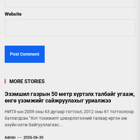
Website
MORE STORIES
Эзэмшил газрын 50 метр хүртэлх талбайг угааж,
өнгө үзэмжийг сайжруулахыг уриалжээ
НИТХ-ын 2009 оны 63 дугаар тогтоол, 2012 оны 61 тогтоолоор
батлагдсан “Хот тохижилт цэвэрлэгээний талаар иргэн аж
ахуйн нэгж байгууллагаас...
Admin
2026-06-30