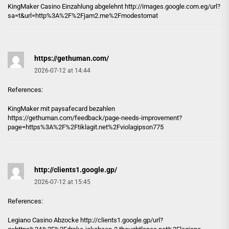
KingMaker Casino Einzahlung abgelehnt
http://images.google.com.eg/url?
sa=t&url=http%3A%2F%2Fjam2.me%2Fmodestomat
https://gethuman.com/
2026-07-12 at 14:44
References:
KingMaker mit paysafecard bezahlen
https://gethuman.com/feedback/page-needs-improvement?
page=https%3A%2F%2Ftiklagit.net%2Fviolagipson775
http://clients1.google.gp/
2026-07-12 at 15:45
References:
Legiano Casino Abzocke
http://clients1.google.gp/url?