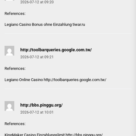
2026-07-12 at 09:20
References:
Legiano Casino Bonus ohne Einzahlung
tiwar.ru
http://toolbarqueries.google.com.tw/
2026-07-12 at 09:21
References:
Legiano Online Casino
http://toolbarqueries.google.com.tw/
http://bbs.pinggu.org/
2026-07-12 at 10:01
References:
KingMaker Casino Einzahlungslimit
http://bbs.pinggu.org/