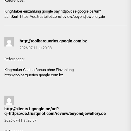
References:
KingMaker einzahlung google pay
http://cse.google.bs/url?
sa=t&url=https://de.trustpilot.com/review/beyondjewellery.de
http://toolbarqueries.google.com.bz
2026-07-11 at 20:38
References:
Kingmaker Casino Bonus ohne Einzahlung
http://toolbarqueries.google.com.bz
http://clients1.google.ne/url?
q=https://de.trustpilot.com/review/beyondjewellery.de
2026-07-11 at 20:57