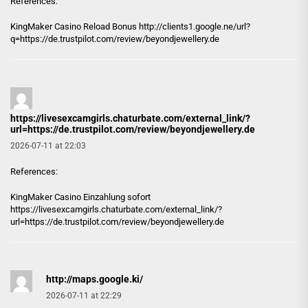
References:
KingMaker Casino Reload Bonus
http://clients1.google.ne/url?
q=https://de.trustpilot.com/review/beyondjewellery.de
https://livesexcamgirls.chaturbate.com/external_link/?
url=https://de.trustpilot.com/review/beyondjewellery.de
2026-07-11 at 22:03
References:
KingMaker Casino Einzahlung sofort
https://livesexcamgirls.chaturbate.com/external_link/?
url=https://de.trustpilot.com/review/beyondjewellery.de
http://maps.google.ki/
2026-07-11 at 22:29