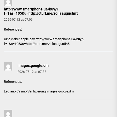
http://www.smartphone.ua/buy/?
f=1&s=105&u=http://cturl.me/zoilaaugustin5
2026-07-12 at 07:06
References:
KingMaker apple pay
http://www.smartphone.ua/buy/?
f=1&s=105&u=http://cturl.me/zoilaaugustin5
images.google.dm
2026-07-12 at 07:32
References:
Legiano Casino Verifizierung
images.google.dm