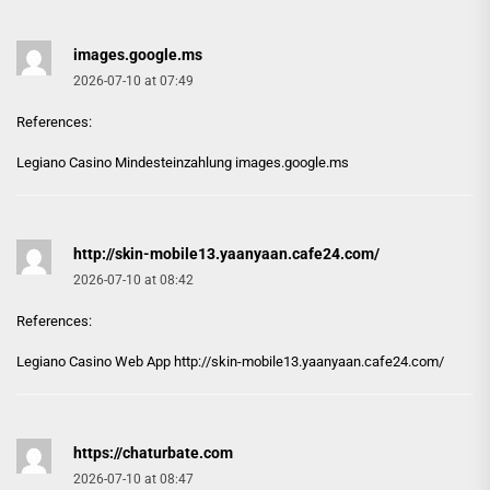
images.google.ms
2026-07-10 at 07:49
References:
Legiano Casino Mindesteinzahlung
images.google.ms
http://skin-mobile13.yaanyaan.cafe24.com/
2026-07-10 at 08:42
References:
Legiano Casino Web App
http://skin-mobile13.yaanyaan.cafe24.com/
https://chaturbate.com
2026-07-10 at 08:47