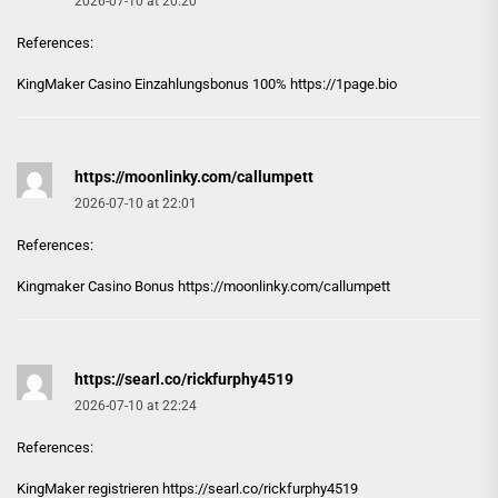
2026-07-10 at 20:20
References:
KingMaker Casino Einzahlungsbonus 100%
https://1page.bio
https://moonlinky.com/callumpett
2026-07-10 at 22:01
References:
Kingmaker Casino Bonus
https://moonlinky.com/callumpett
https://searl.co/rickfurphy4519
2026-07-10 at 22:24
References:
KingMaker registrieren
https://searl.co/rickfurphy4519