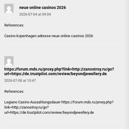
neue online casinos 2026
2026-07-04 at 09:04
References:
Casino kopenhagen adresse
neue online casinos 2026
https://forum.mds.ru/proxy.php?link=http://zanostroy.ru/go?
url=https://de.trustpilot.com/review/beyondjewellery.de
2026-07-08 at 10:47
References:
Legiano Casino Auszahlungsdauer
https://forum.mds.ru/proxy.php?
link=http://zanostroy.ru/go?
url=https://de.trustpilot.com/review/beyondjewellery.de