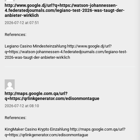
http://www.google.dj/url?q=https://watson-johannessen-
4.federatedjournals.com/legiano-test-2026-was-taugt-der-
anbieter-wirklich
2026-07-12 at 07:51
References:
Legiano Casino Mindesteinzahlung
http://www.google.dj/url?
q=https://watson-johannessen-4.federatedjournals.com/legiano-test-
2026-was-taugt-der-anbieter-wirklich
http://maps.google.com.qa/url?
q=https://qrlinkgenerator.com/edisonmontague
2026-07-12 at 08:10
References:
KingMaker Casino Krypto Einzahlung
http://maps.google.com.qa/url?
q=https://qrlinkgenerator.com/edisonmontague