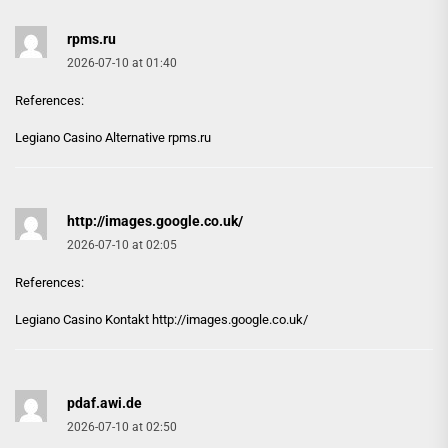
rpms.ru
2026-07-10 at 01:40
References:
Legiano Casino Alternative
rpms.ru
http://images.google.co.uk/
2026-07-10 at 02:05
References:
Legiano Casino Kontakt
http://images.google.co.uk/
pdaf.awi.de
2026-07-10 at 02:50