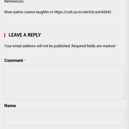
References:
River palms casino laughlin nv
https://cutt.us/scratch2cash43542
LEAVE A REPLY
Your email address will not be published.
Required fields are marked
*
Comment
*
Name