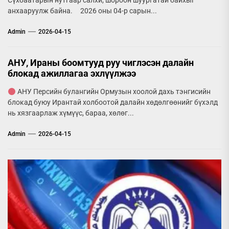
Сүхбаатарын нутгаар салхи, шороон шуургатай байхыг
анхааруулж байна. 2026 оны 04-р сарын...
Admin
2026-04-15
АНУ, Ираны боомтууд руу чиглэсэн далайн
блокад ажиллагаа эхлүүлжээ
АНУ Персийн булангийн Ормузын хоолой дахь тэнгисийн
блокад буюу Ирантай холбоотой далайн хөдөлгөөнийг бүхэлд
нь хязгаарлаж хүмүүс, бараа, хөлөг...
Admin
2026-04-15