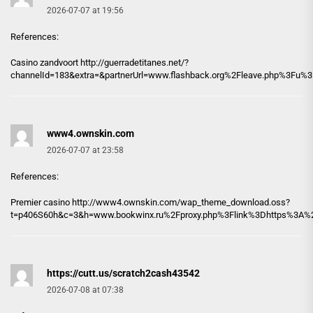
2026-07-07 at 19:56
References:
Casino zandvoort
http://guerradetitanes.net/
?
channelId=183&extra=&partnerUrl=www.flashback.org%2Fleave.php%3Fu%
www4.ownskin.com
2026-07-07 at 23:58
References:
Premier casino http://
www4.ownskin.com
/wap_theme_download.oss?
t=p406S60h&c=3&h=www.bookwinx.ru%2Fproxy.php%3Flink%3Dhttps%3A%2
https://cutt.us/scratch2cash43542
2026-07-08 at 07:38