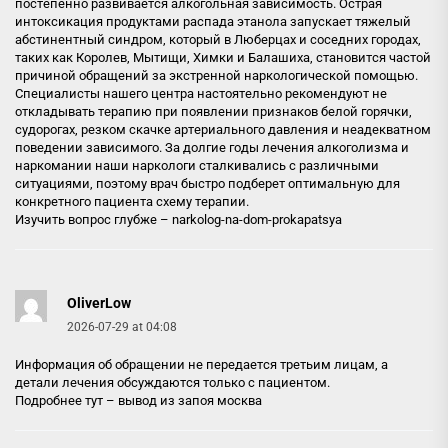
постепенно развивается алкогольная зависимость. Острая
интоксикация продуктами распада этанола запускает тяжелый
абстинентный синдром, который в Люберцах и соседних городах,
таких как Королев, Мытищи, Химки и Балашиха, становится частой
причиной обращений за экстренной наркологической помощью.
Специалисты нашего центра настоятельно рекомендуют не
откладывать терапию при появлении признаков белой горячки,
судорогах, резком скачке артериального давления и неадекватном
поведении зависимого. За долгие годы лечения алкоголизма и
наркомании наши наркологи сталкивались с различными
ситуациями, поэтому врач быстро подберет оптимальную для
конкретного пациента схему терапии.
Изучить вопрос глубже –
narkolog-na-dom-prokapatsya
OliverLow
2026-07-29 at 04:08
Информация об обращении не передается третьим лицам, а
детали лечения обсуждаются только с пациентом.
Подробнее тут –
вывод из запоя москва