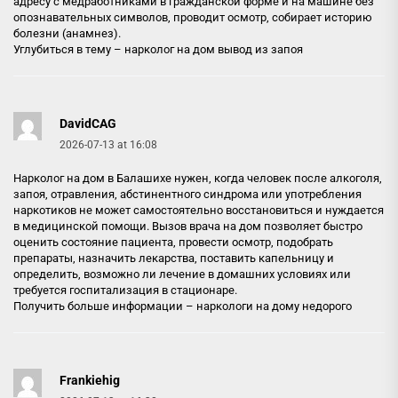
адресу с медработниками в гражданской форме и на машине без
опознавательных символов, проводит осмотр, собирает историю
болезни (анамнез).
Углубиться в тему –
нарколог на дом вывод из запоя
DavidCAG
2026-07-13 at 16:08
Нарколог на дом в Балашихе нужен, когда человек после алкоголя,
запоя, отравления, абстинентного синдрома или употребления
наркотиков не может самостоятельно восстановиться и нуждается
в медицинской помощи. Вызов врача на дом позволяет быстро
оценить состояние пациента, провести осмотр, подобрать
препараты, назначить лекарства, поставить капельницу и
определить, возможно ли лечение в домашних условиях или
требуется госпитализация в стационаре.
Получить больше информации –
наркологи на дому недорого
Frankiehig