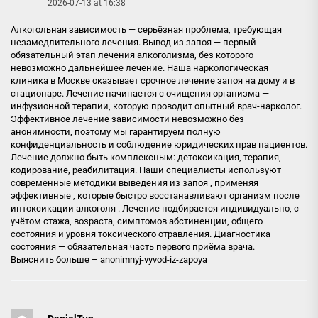
2026-07-13 at 16:38
Алкогольная зависимость — серьёзная проблема, требующая
незамедлительного лечения. Вывод из запоя — первый
обязательный этап лечения алкоголизма, без которого
невозможно дальнейшее лечение. Наша наркологическая
клиника в Москве оказывает срочное лечение запоя на дому и в
стационаре. Лечение начинается с очищения организма —
инфузионной терапии, которую проводит опытный врач-нарколог.
Эффективное лечение зависимости невозможно без
анонимности, поэтому мы гарантируем полную
конфиденциальность и соблюдение юридических прав пациентов.
Лечение должно быть комплексным: детоксикация, терапия,
кодирование, реабилитация. Наши специалисты используют
современные методики выведения из запоя , применяя
эффективные , которые быстро восстанавливают организм после
интоксикации алкоголя . Лечение подбирается индивидуально, с
учётом стажа, возраста, симптомов абстиненции, общего
состояния и уровня токсического отравления. Диагностика
состояния — обязательная часть первого приёма врача.
Выяснить больше –
anonimnyj-vyvod-iz-zapoya