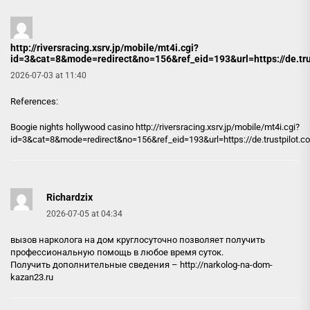
http://riversracing.xsrv.jp/mobile/mt4i.cgi?
id=3&cat=8&mode=redirect&no=156&ref_eid=193&url=https://de.trus
2026-07-03 at 11:40
References:
Boogie nights hollywood casino
http://riversracing.xsrv.jp/mobile/mt4i.cgi?
id=3&cat=8&mode=redirect&no=156&ref_eid=193&url=https://de.trustpilot.co
Richardzix
2026-07-05 at 04:34
вызов нарколога на дом круглосуточно позволяет получить
профессиональную помощь в любое время суток.
Получить дополнительные сведения –
http://narkolog-na-dom-
kazan23.ru