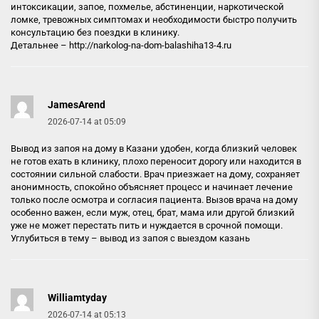
интоксикации, запое, похмелье, абстиненции, наркотической
ломке, тревожных симптомах и необходимости быстро получить
консультацию без поездки в клинику.
Детальнее –
http://narkolog-na-dom-balashiha13-4.ru
JamesArend
2026-07-14 at 05:09
Вывод из запоя на дому в Казани удобен, когда близкий человек
не готов ехать в клинику, плохо переносит дорогу или находится в
состоянии сильной слабости. Врач приезжает на дому, сохраняет
анонимность, спокойно объясняет процесс и начинает лечение
только после осмотра и согласия пациента. Вызов врача на дому
особенно важен, если муж, отец, брат, мама или другой близкий
уже не может перестать пить и нуждается в срочной помощи.
Углубиться в тему –
вывод из запоя с выездом казань
Williamtyday
2026-07-14 at 05:13