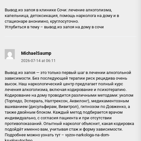
Вывод из запоя в клинике Сочи: лечение алкоголизма,
капельница, детоксикация, помощь нарколога на дому и в
стационаре анонимно, круглосуточно.
Углубиться в тему –
вывод из запоя на дому в сочи
MichaelSaump
2026-07-14 at 06:11
Вывод из запоя — это только первый шаг в лечении алкогольной
зависимости. Без последующей терапии риск рецидива очень
высок. Наш наркологический центр предлагает полный курс
лечения алкоголизма, включая кодирование и психотерапию.
Кодирование на дому проводится различными методами: уколом
(Торпедо, Эспераль, Налтрексон, Аквилонг), медикаментозным
вшиванием (дисульфирам, Вивитрол), гипнозом по Довженко, а
также двойным блоком. Каждый метод подбирается врачом
индивидуально, с согласия пациента и при отсутствии
противопоказаний. Опытный нарколог объяснит, какая кодировка
подойдёт именно вам, учитывая стаж и форму зависимости.
Подробнее можно узнать тут –
vyzov-narkologa-na-dom-
kruglosutochno