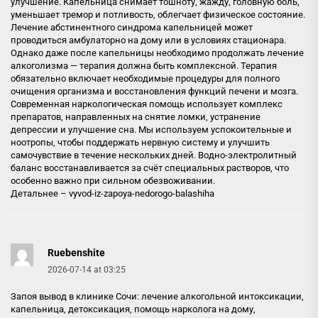
улучшение. Капельница снимает тошноту, жажду, головную боль,
уменьшает тремор и потливость, облегчает физическое состояние.
Лечение абстинентного синдрома капельницей может
проводиться амбулаторно на дому или в условиях стационара.
Однако даже после капельницы необходимо продолжать лечение
алкоголизма — терапия должна быть комплексной. Терапия
обязательно включает необходимые процедуры для полного
очищения организма и восстановления функций печени и мозга.
Современная наркологическая помощь использует комплекс
препаратов, направленных на снятие ломки, устранение
депрессии и улучшение сна. Мы используем успокоительные и
ноотропы, чтобы поддержать нервную систему и улучшить
самочувствие в течение нескольких дней. Водно-электролитный
баланс восстанавливается за счёт специальных растворов, что
особенно важно при сильном обезвоживании.
Детальнее –
vyvod-iz-zapoya-nedorogo-balashiha
Ruebenshite
2026-07-14 at 03:25
Запоя вывод в клинике Сочи: лечение алкогольной интоксикации,
капельница, детоксикация, помощь нарколога на дому,