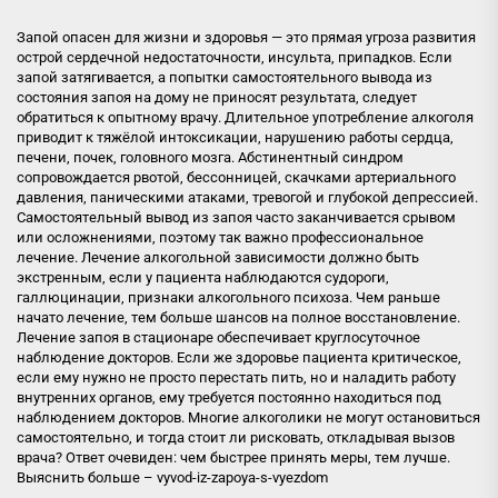
Запой опасен для жизни и здоровья — это прямая угроза развития
острой сердечной недостаточности, инсульта, припадков. Если
запой затягивается, а попытки самостоятельного вывода из
состояния запоя на дому не приносят результата, следует
обратиться к опытному врачу. Длительное употребление алкоголя
приводит к тяжёлой интоксикации, нарушению работы сердца,
печени, почек, головного мозга. Абстинентный синдром
сопровождается рвотой, бессонницей, скачками артериального
давления, паническими атаками, тревогой и глубокой депрессией.
Самостоятельный вывод из запоя часто заканчивается срывом
или осложнениями, поэтому так важно профессиональное
лечение. Лечение алкогольной зависимости должно быть
экстренным, если у пациента наблюдаются судороги,
галлюцинации, признаки алкогольного психоза. Чем раньше
начато лечение, тем больше шансов на полное восстановление.
Лечение запоя в стационаре обеспечивает круглосуточное
наблюдение докторов. Если же здоровье пациента критическое,
если ему нужно не просто перестать пить, но и наладить работу
внутренних органов, ему требуется постоянно находиться под
наблюдением докторов. Многие алкоголики не могут остановиться
самостоятельно, и тогда стоит ли рисковать, откладывая вызов
врача? Ответ очевиден: чем быстрее принять меры, тем лучше.
Выяснить больше –
vyvod-iz-zapoya-s-vyezdom