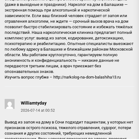
(даже в выходные и праздники). Нарколог на дом в Балашихе —
экстренная помощь при алкогольной и наркотической
зависимости. Если ваш близкий человек страдает от запоя или
отравления алкоголем, не ждите — срочный вызов врача на дом
позволит быстро стабилизировать состояние и избежать тяжёлых
последствий. Наша наркологическая клиника предлагает полный
комплекс услуг: вывод из запоя, кодирование, детоксикацию,
психотерапию и реабилитацию. Опытные специалисты выезжают
по любому адресу в Балашихе и ближайшим районам Московской
области. Мы работаем круглосуточно, гарантируем полную
анонимность и конфиденциальность — никакие данные не
передаются третьим лицам, а врач приезжает без
опознавательных знаков.
Изучить вопрос глубже –
http://narkolog-na-dom-balashiha13.ru
Williamtyday
2026-07-14 at 00:52
Вывод из запоя на дому в Сочи подходит пациентам, у которых нет
признаков острого психоза, тяжелого отравления, судорог, потери
сознания и других состояний, требующих немедленной
госпитализации. Врач нарколог приезжает по адресу, проводит