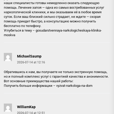
наши специалисты готовы немедленно оказать следующую
помощь. Лечение запоя — одна из самых востребованных услуг
наркологической клиники, и мы оказываем её в любое время
суток. Если ваш близкий сильно страдает, не ждите — скорая
помощь приедет быстро, а консультацию можно получить
бесплатно по телефону.
Углубиться в тему –
gosudarstvennaya-narkologicheskaya-klinika-
moskva
MichaelSaump
2026-07-14 at 12:16
Обратившись к нам, вы получаете не только экстренную помощь,
но и полный комплекс услуг с гарантией качества и анонимности.
Вот основные преимущества нашей работы:
Получить больше информации –
vyzvat-narkologa-na-dom
WilliamKap
2026-07-14 at 12:51