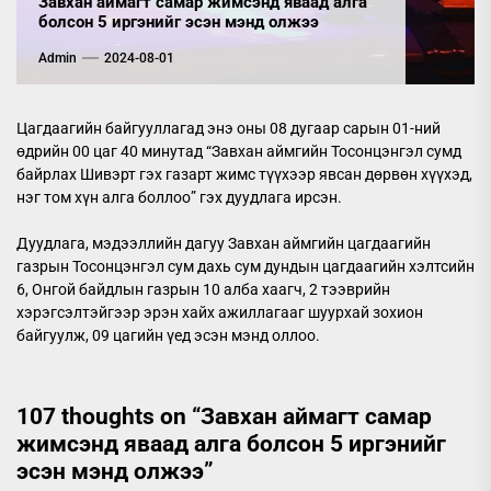
Завхан аймагт самар жимсэнд яваад алга
болсон 5 иргэнийг эсэн мэнд олжээ
Admin
2024-08-01
Цагдаагийн байгууллагад энэ оны 08 дугаар сарын 01-ний
өдрийн 00 цаг 40 минутад “Завхан аймгийн Тосонцэнгэл сумд
байрлах Шивэрт гэх газарт жимс түүхээр явсан дөрвөн хүүхэд,
нэг том хүн алга боллоо” гэх дуудлага ирсэн.
Дуудлага, мэдээллийн дагуу Завхан аймгийн цагдаагийн
газрын Тосонцэнгэл сум дахь сум дундын цагдаагийн хэлтсийн
6, Онгой байдлын газрын 10 алба хаагч, 2 тээврийн
хэрэгсэлтэйгээр эрэн хайх ажиллагааг шуурхай зохион
байгуулж, 09 цагийн үед эсэн мэнд оллоо.
107 thoughts on “
Завхан аймагт самар
жимсэнд яваад алга болсон 5 иргэнийг
эсэн мэнд олжээ
”