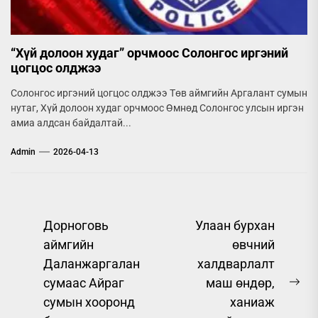
“Хүй долоон худаг” орчмоос Солонгос иргэний
цогцос олджээ
Солонгос иргэний цогцос олджээ Төв аймгийн Аргалант сумын
нутаг, Хүй долоон худаг орчмоос Өмнөд Солонгос улсын иргэн
амиа алдсан байдалтай...
Admin
2026-04-13
Post
Дорноговь
Улаан бурхан
аймгийн
өвчний
navigation
Даланжаргалан
халдварлалт
сумаас Айраг
маш өндөр,
Ne
сумын хооронд
ханиаж
pos