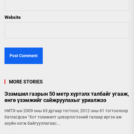
Website
MORE STORIES
Эзэмшил газрын 50 метр хүртэлх талбайг угааж,
өнгө үзэмжийг сайжруулахыг уриалжээ
НИТХ-ын 2009 оны 63 дугаар тогтоол, 2012 оны 61 тогтоолоор
батлагдсан “Хот тохижилт цэвэрлэгээний талаар иргэн аж
ахуйн нэгж байгууллагаас...