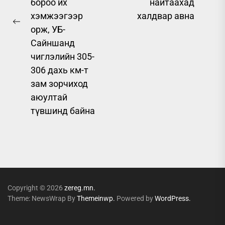
бороо их
найтаахад
хэмжээгээр
халдвар авна
Previous
орж, УБ-
post:
Сайншанд
чиглэлийн 305-
306 дахь км-т
зам зорчиход
аюултай
түвшинд байна
Copyright © 2026
zereg.mn.
Theme: NewsWrap By
Themeinwp.
Powered by
WordPress.