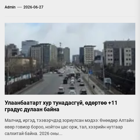
Admin
2026-06-27
Улаанбаатарт хур тунадасгүй, өдөртөө +11
градус дулаан байна
Малчид, иргэд, тээвэрчдэд зориулсан мэдээ: Өнөөдөр Алтайн
өвөр говиор бороо, нойтон цас орж, тал, хээрийн нутгаар
салхитай байна. 2026 оны...