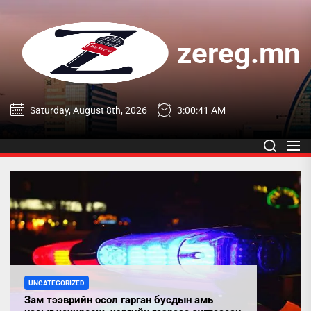
Skip
to
the
zereg.mn
content
zereg.mn
Saturday, August 8th, 2026
3:00:41 AM
UNCATEGORIZED
Зам тээврийн осол гарган бусдын амь