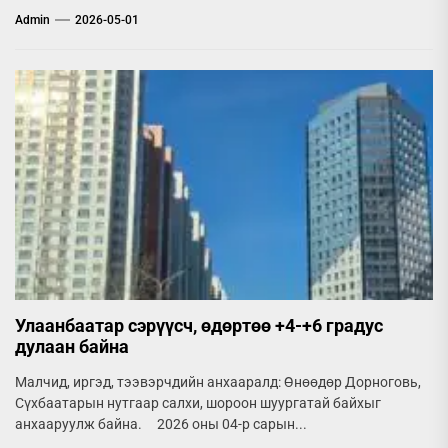
Admin
2026-05-01
Улаанбаатар сэрүүсч, өдөртөө +4-+6 градус
дулаан байна
Малчид, иргэд, тээвэрчдийн анхааралд: Өнөөдөр Дорноговь,
Сүхбаатарын нутгаар салхи, шороон шуургатай байхыг
анхааруулж байна. 2026 оны 04-р сарын...