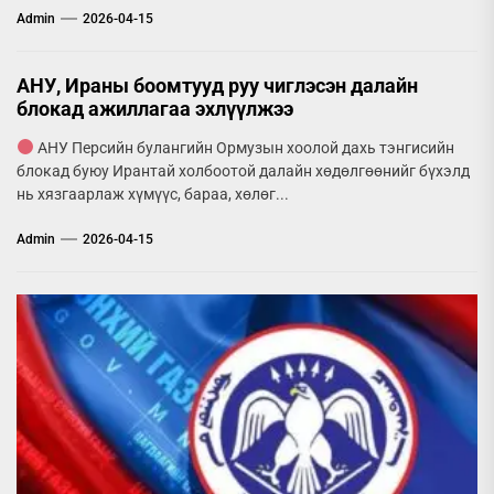
Admin
2026-04-15
АНУ, Ираны боомтууд руу чиглэсэн далайн
блокад ажиллагаа эхлүүлжээ
АНУ Персийн булангийн Ормузын хоолой дахь тэнгисийн
блокад буюу Ирантай холбоотой далайн хөдөлгөөнийг бүхэлд
нь хязгаарлаж хүмүүс, бараа, хөлөг...
Admin
2026-04-15