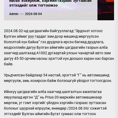
насыг хохироож, хэргийн газраас зугтаасан
этгээдийг олж тогтоожээ
Admin
2024-08-04
2024.08.02-нд цагдаагийн байгууллагад “Эрдэнэт хотоос
Булган аймаг руу гардаг зам дээр машинд мөргүүлсэн
бололтой хүн байна” гэх дуудлага ирсэн бөгөөд дуудлага,
мэдээллийн дагуу Булган аймгийн цагдаагийн газрын алба
хаагчид шалгахад А1002 дугаартай улсын чанартай авто зам
дагуу 45-50 орчим насны эрэгтэй хүн доошоо харан нас барсан
байв.
Урьдчилсан байдлаар 54 настай, эрэгтэй “Г” нь автомашинд
мөргүүлж, амь хохирсон байж болзошгүй үйлдэл тогтоогдсон.
Ийнхүү цагдаагийн алба хаагчид шалгалтын ажиллагаа
явуулахад иргэн “Д” нь Prius-20 маркийн автомашинаар
мөргөж, уг гэмт хэргийг үйлдэн хэргийн газраас зугтаасан
болохыг шуурхай илрүүлж, өнөөдөр /2024.08.04/ сэжигтэй
этгээдийг Булган аймгийн Бугат сумаас олж тогтоон