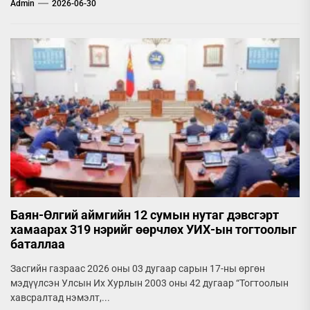
Admin
2026-06-30
Баян-Өлгий аймгийн 12 сумын нутаг дэвсгэрт
хамаарах 319 нэрийг өөрчлөх УИХ-ын тогтоолыг
баталлаа
Засгийн газраас 2026 оны 03 дугаар сарын 17-ны өргөн
мэдүүлсэн Улсын Их Хурлын 2003 оны 42 дугаар “Тогтоолын
хавсралтад нэмэлт,...