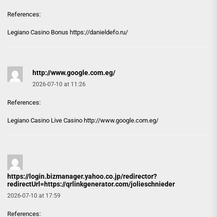
References:
Legiano Casino Bonus
https://danieldefo.ru/
http://www.google.com.eg/
2026-07-10 at 11:26
References:
Legiano Casino Live Casino
http://www.google.com.eg/
https://login.bizmanager.yahoo.co.jp/redirector?
redirectUrl=https://qrlinkgenerator.com/jolieschnieder
2026-07-10 at 17:59
References: