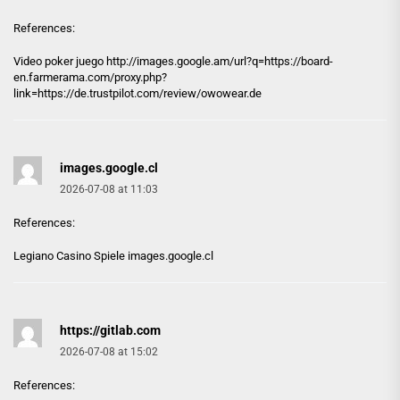
References:
Video poker juego
http://images.google.am/url?q=https://board-
en.farmerama.com/proxy.php?
link=https://de.trustpilot.com/review/owowear.de
images.google.cl
2026-07-08 at 11:03
References:
Legiano Casino Spiele
images.google.cl
https://gitlab.com
2026-07-08 at 15:02
References: