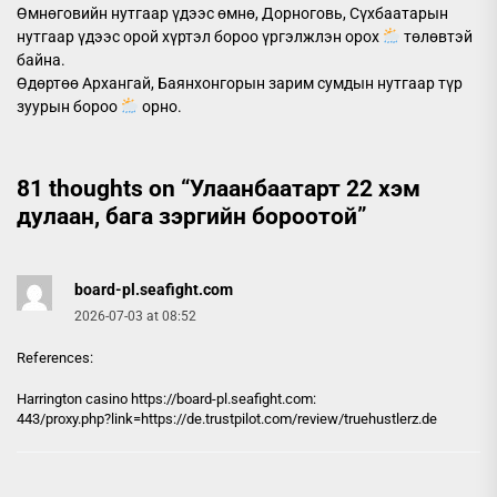
Өмнөговийн нутгаар үдээс өмнө, Дорноговь, Сүхбаатарын
нутгаар үдээс орой хүртэл бороо үргэлжлэн орох
төлөвтэй
байна.
Өдөртөө Архангай, Баянхонгорын зарим сумдын нутгаар түр
зуурын бороо
орно.
81 thoughts on “
Улаанбаатарт 22 хэм
дулаан, бага зэргийн бороотой
”
board-pl.seafight.com
2026-07-03 at 08:52
References:
Harrington casino https://
board-pl.seafight.com
:
443/proxy.php?link=https://de.trustpilot.com/review/truehustlerz.de