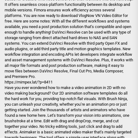
It offers seamless cross-platform functionality between its desktop and
mobile versions. Fimora ensures work efficiency across several
platforms. You are now ready to download VlogNow VN Video Editor for
free. Here are some notes: With all the different workflows and systems
available, you need a post production solution that’s compatible and open
enough to handle anything! DaVinci Resolve can be used with any type of
storage ranging from direct attached hard drives to NAS and SAN
systems. You can extend DaVinci Resolve with third party Open FX and
audio plugins, or add third party title and motion graphics templates. New
workflow integration and encoding APIs let developers integrate workflow
and asset management systems with DaVinci Resolve. Plus, it works with
all major file formats and post production software, making it easy to
move files between DaVinci Resolve, Final Cut Pro, Media Composer,
and Premiere Pro.
https://mimpex.lat/?p=8411
Have you ever wondered how to make a video animation in 2D with no
video making background? Our 2D animation software templates do all
the hard work for you, providing top-notch flat visuals. With Brush Ninja,
you can unleash your creativity, whether you’re an animation pro or just
getting started. Join the thousands of artists and animators who have
found a new home here. Let’s transform your vision into animations, one
brushstroke at a time. Edit with drag and dropCrop, merge, and cut
together your video. No tricky editing tools, just click and drag to add
effects. Animaker is a basic animated video maker that’s mainly targeted
towards beginners. The tool offers a simple user interface along with