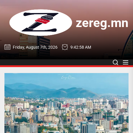
Skip
to
the
zereg.mn
content
zereg.mn
Friday, August 7th, 2026
9:42:59 AM