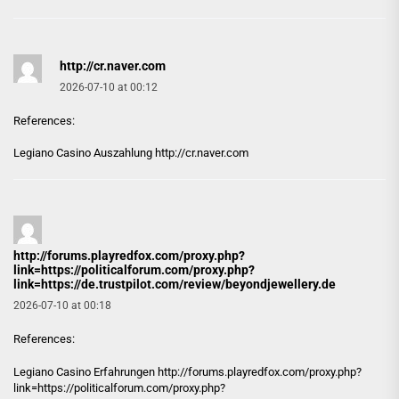
http://cr.naver.com
2026-07-10 at 00:12
References:
Legiano Casino Auszahlung
http://cr.naver.com
http://forums.playredfox.com/proxy.php?
link=https://politicalforum.com/proxy.php?
link=https://de.trustpilot.com/review/beyondjewellery.de
2026-07-10 at 00:18
References:
Legiano Casino Erfahrungen
http://forums.playredfox.com/proxy.php?
link=https://politicalforum.com/proxy.php?