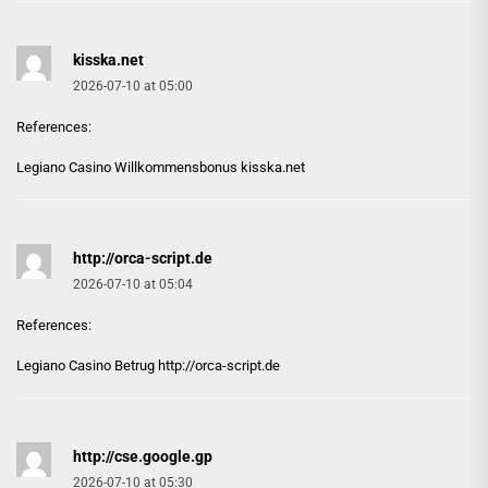
kisska.net
2026-07-10 at 05:00
References:
Legiano Casino Willkommensbonus
kisska.net
http://orca-script.de
2026-07-10 at 05:04
References:
Legiano Casino Betrug
http://orca-script.de
http://cse.google.gp
2026-07-10 at 05:30