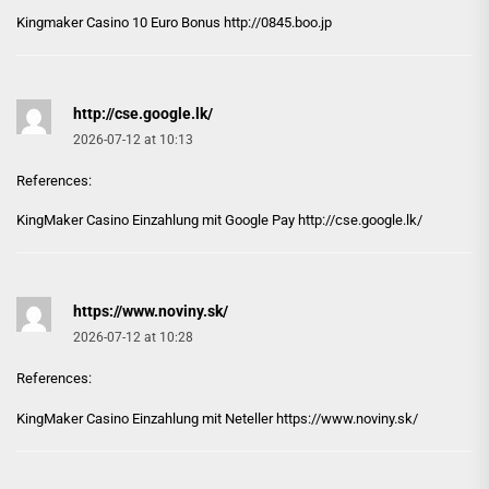
Kingmaker Casino 10 Euro Bonus
http://0845.boo.jp
http://cse.google.lk/
2026-07-12 at 10:13
References:
KingMaker Casino Einzahlung mit Google Pay
http://cse.google.lk/
https://www.noviny.sk/
2026-07-12 at 10:28
References:
KingMaker Casino Einzahlung mit Neteller
https://www.noviny.sk/