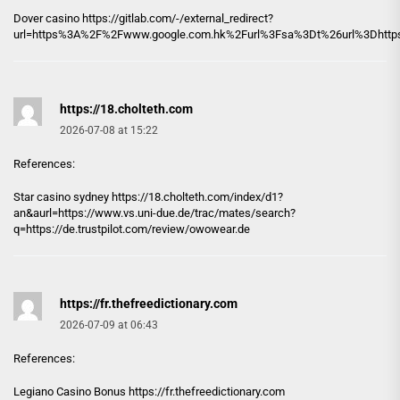
Dover casino
https://gitlab.com
/-/external_redirect?
url=https%3A%2F%2Fwww.google.com.hk%2Furl%3Fsa%3Dt%26url%3Dhttp
https://18.cholteth.com
2026-07-08 at 15:22
References:
Star casino sydney
https://18.cholteth.com
/index/d1?
an&aurl=https://www.vs.uni-due.de/trac/mates/search?
q=https://de.trustpilot.com/review/owowear.de
https://fr.thefreedictionary.com
2026-07-09 at 06:43
References:
Legiano Casino Bonus
https://fr.thefreedictionary.com