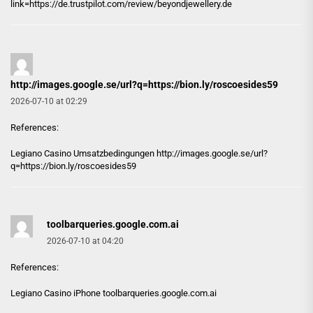
link=https://de.trustpilot.com/review/beyondjewellery.de
http://images.google.se/url?q=https://bion.ly/roscoesides59
2026-07-10 at 02:29
References:
Legiano Casino Umsatzbedingungen
http://images.google.se/url?
q=https://bion.ly/roscoesides59
toolbarqueries.google.com.ai
2026-07-10 at 04:20
References:
Legiano Casino iPhone
toolbarqueries.google.com.ai