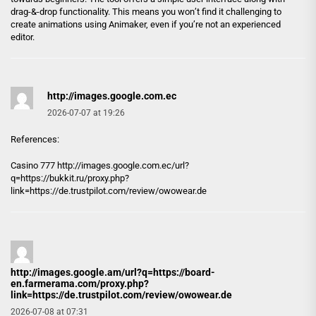
drag-&-drop functionality. This means you won’t find it challenging to
create animations using Animaker, even if you’re not an experienced
editor.
http://images.google.com.ec
2026-07-07 at 19:26
References:
Casino 777
http://images.google.com.ec
/url?
q=https://bukkit.ru/proxy.php?
link=https://de.trustpilot.com/review/owowear.de
http://images.google.am/url?q=https://board-
en.farmerama.com/proxy.php?
link=https://de.trustpilot.com/review/owowear.de
2026-07-08 at 07:31