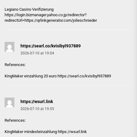
Legiano Casino Verifizierung
https://login.bizmanager.yahoo.co.jp/redirector?
redirectUrl=https://qrlinkgenerator.com/jolieschnieder
https://searl.co/kvisibyl937889
2026-07-10 at 19:04
References:
KingMaker einzahlung 20 euro
https://searl.co/kvisibyl937889
https://wsurl.link
2026-07-10 at 19:55
References:
KingMaker mindesteinzahlung
https://wsurl.link