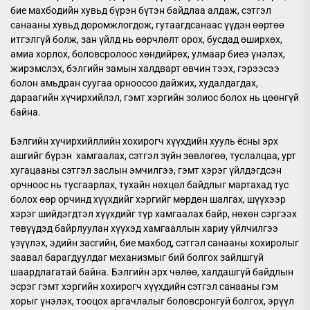
бие махбодийн хувьд бүрэн бүтэн байдлаа алдаж, сэтгэл
санааны хувьд доромжлогдож, гутаагдсанаас үүдэн өөртөө
итгэлгүй болж, зан үйлд нь өөрчлөлт орох, бусдад өширхөх,
амиа хорлох, боловсролоос хөндийрөх, улмаар биеэ үнэлэх,
жирэмслэх, бэлгийн замын халдварт өвчин тээх, гэрээсээ
болон амьдран суугаа орноосоо дайжих, худалдагдах,
дараагийн хүчирхийлэл, гэмт хэргийн золиос болох нь цөөнгүй
байна.
​Бэлгийн хүчирхийллийн хохирогч хүүхдийн хууль ёсны эрх
ашгийг бүрэн хамгаалах, сэтгэл зүйн зөвлөгөө, туслалцаа, урт
хугацааны сэтгэл заслын эмчилгээ, гэмт хэрэг үйлдэгдсэн
орчноос нь тусгаарлах, тухайн нөхцөл байдлыг мартахад тус
болох өөр орчинд хүүхдийг хэргийг мөрдөн шалгах, шүүхээр
хэрэг шийдэгдтэл хүүхдийг түр хамгаалах байр, нөхөн сэргээх
төвүүдэд байрлуулан хүүхэд хамгааллын хариу үйлчилгээ
үзүүлэх, эдийн засгийн, бие махбод, сэтгэл санааны хохиролыг
заавал барагдуулдаг механизмыг бий болгох зайлшгүй
шаардлагатай байна. Бэлгийн эрх чөлөө, халдашгүй байдлын
эсрэг гэмт хэргийн хохирогч хүүхдийн сэтгэл санааны гэм
хорыг үнэлэх, тооцох аргачлалыг боловсронгуй болгох, эрүүл