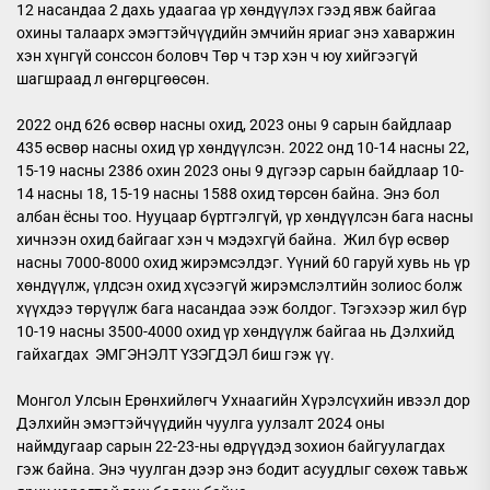
12 насандаа 2 дахь удаагаа үр хөндүүлэх гээд явж байгаа
охины талаарх эмэгтэйчүүдийн эмчийн яриаг энэ хаваржин
хэн хүнгүй сонссон боловч Төр ч тэр хэн ч юу хийгээгүй
шагшраад л өнгөрцгөөсөн.
2022 онд 626 өсвөр насны охид, 2023 оны 9 сарын байдлаар
435 өсвөр насны охид үр хөндүүлсэн. 2022 онд 10-14 насны 22,
15-19 насны 2386 охин 2023 оны 9 дүгээр сарын байдлаар 10-
14 насны 18, 15-19 насны 1588 охид төрсөн байна. Энэ бол
албан ёсны тоо. Нууцаар бүртгэлгүй, үр хөндүүлсэн бага насны
хичнээн охид байгааг хэн ч мэдэхгүй байна. Жил бүр өсвөр
насны 7000-8000 охид жирэмсэлдэг. Үүний 60 гаруй хувь нь үр
хөндүүлж, үлдсэн охид хүсээгүй жирэмслэлтийн золиос болж
хүүхдээ төрүүлж бага насандаа ээж болдог. Тэгэхээр жил бүр
10-19 насны 3500-4000 охид үр хөндүүлж байгаа нь Дэлхийд
гайхагдах ЭМГЭНЭЛТ ҮЗЭГДЭЛ биш гэж үү.
Монгол Улсын Ерөнхийлөгч Ухнаагийн Хүрэлсүхийн ивээл дор
Дэлхийн эмэгтэйчүүдийн чуулга уулзалт 2024 оны
наймдугаар сарын 22-23-ны өдрүүдэд зохион байгуулагдах
гэж байна. Энэ чуулган дээр энэ бодит асуудлыг сөхөж тавьж