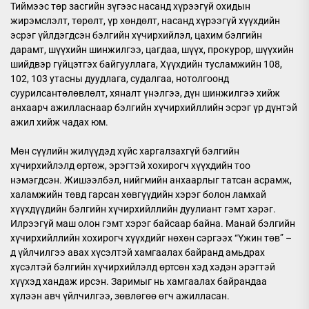
Тиймээс төр засгийн зүгээс насанд хүрээгүй охидын
жирэмслэлт, төрөлт, үр хөндөлт, насанд хүрээгүй хүүхдийн
эсрэг үйлдэгдсэн бэлгийн хүчирхийлэл, цахим бэлгийн
дарамт, шүүхийн шинжилгээ, цагдаа, шүүх, прокурор, шүүхийн
шийдвэр гүйцэтгэх байгууллага, Хүүхдийн тусламжийн 108,
102, 103 утасны дуудлага, судалгаа, нотолгоонд
суурилсантөлөвлөлт, хяналт үнэлгээ, дүн шинжилгээ хийж
анхаарч ажилласнаар бэлгийн хүчирхийллийн эсрэг үр дүнтэй
ажил хийж чадах юм.
Мөн сүүлийн жилүүдэд хүйс харгалзахгүй бэлгийн
хүчирхийлэлд өртөж, эрэгтэй хохирогч хүүхдийн тоо
нэмэгдсэн. Жишээлбэл, нийгмийн анхаарлыг татсан асрамж,
халамжийн төвд гарсан хөвгүүдийн хэрэг болон ламхай
хүүхдүүдийн бэлгийн хүчирхийллийн дуулиант гэмт хэрэг.
Илрээгүй маш олон гэмт хэрэг байсаар байна. Манай бэлгийн
хүчирхийллийн хохирогч хүүхдийг нөхөн сэргээх “Үжин төв” –
д үйлчилгээ авах хүсэлтэй хамгаалах байранд амьдрах
хүсэлтэй бэлгийн хүчирхийлэлд өртсөн хэд хэдэн эрэгтэй
хүүхэд хандаж ирсэн. Заримыг нь хамгаалах байрандаа
хүлээн авч үйлчилгээ, зөвлөгөө өгч ажилласан.