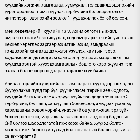
хүүхдийн хөгжил, хамгаалал, хүмүүжил, төлөвшилд эцэг эхийн
үүрэг оролцоог нэмэгдүүлэх, гэр бүлийн боловсрол олгох
чиглэлээр “Эцэг эхийн зөвлөл” –үүд ажиллах ёстой болсон.
Мөн Хөдөлмөрийн хуулийн 43.3. Ажил олгогч нь ажил,
амралтын цагийг зохицуулах, хөдөлмөр эрхлэлтийн уян хатан
нөхцөл хэрэглэх зэргээр ажилтны ажил, амьдралын
тэнцвэрийг хангахад дэмжлэг үзүүлэх, хамтын гэрээ,
хөдөлмөрийн дотоод хэм хэмжээнд тусгах замаар ажилтны
хүүхдэд ээлтэй, хүүхэдхамгааллын бодлого хэрэгжүүлнэ гэж
заасан боловчхөрсөн дээрээ хэрэгжихгүй байна.
Аливаа төрлийн хүчирхийлэл, гэмт хэрэгт хүүхэд өртөх явдлыг
бууруулахын тулд гэр бүл рүү чиглэсэн төрийн зөв бодлого,
хүүхдийг бага наснаас нь эрүүл ахуйн зөв дадал хэвшилтэй,
гэр бүлийн, бэлгийн, санхүүгийн боловсрол, амьдрах ухааны,
харилцааны, хөдөлмөрийн, үндэсний өв уламжлал, эрх зүйн
боловсрол олгох, мэргэжлээ зөв сонгох гээд цогц бодлогыг
бий болгох шаардлагатай гэж харж байна. Хүүхэд болгон
математик ч болохгүй хүүхэд болгон эцэг, эх болно гэдгийг л
санах хэрэгтэй.