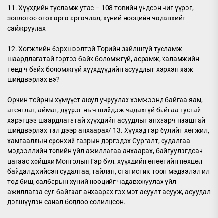
11. Хүүхдийн тусламж утас – 108 төвийн үндсэн чиг үүрэг,
зөвлөгөө өгөх арга аргачлал, хүний нөөцийн чадавхийг
сайжруулах
12. Хөгжлийн бэрхшээлтэй Төрийн зайлшгүй тусламж
шаардлагатай гэртээ байх боломжгүй, асрамж, халамжийн
төвд ч байх боломжгүй хүүхдүүдийн асуудлыг хэрхэн яаж
шийдвэрлэх вэ?
Орчин тойрны хүмүүст аюул учруулах хэмжээнд байгаа яам,
агентлаг, аймаг, дүүрэг нь ч шийдэж чадахгүй байгаа тусгай
хэрэгцээ шаардлагатай хүүхдийн асуудлыг анхаарч нааштай
шийдвэрлэх тал дээр анхаарах/ 13. Хүүхэд гэр бүлийн хөгжил,
хамгааллын ерөнхий газрын дэргэдэх Сургалт, судалгаа
мэдээллийн төвийн үйл ажиллагаа анхаарах, байгуулагдсан
цагаас хойшхи Монголын Гэр бүл, хүүхдийн өнөөгийн нөхцөл
байдалд хийсэн судалгаа, тайлан, статистик тоон мэдээлэл ил
тод биш, салбарын хүний нөөцийг чадавхжуулах үйл
ажиллагаа сул байгааг анхаарах гэх мэт асуулт асууж, асуудал
дэвшүүлэн санал бодлоо солилцсон.