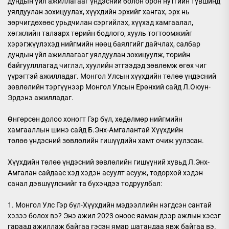
дундын үйл ажиллагааг үндэсний болон орон нутгийн түвшинд
уялдуулан зохицуулах, хүүхдийн эрхийг хангах, эрх нь
зөрчигдөхөөс урьдчилан сэргийлэх, хүүхэд хамгаалал,
хөгжлийн талаарх төрийн бодлого, хууль тогтоомжийг
хэрэгжүүлэхэд нийгмийн нөөц баялгийг дайчлах, салбар
дундын үйл ажиллагааг уялдуулан зохицуулж, төрийн
байгуулллагад чиглэл, хуулийн этгээдэд зөвлөмж өгөх чиг
үүрэгтэй ажилладаг. Монгол Улсын хүүхдийн төлөө үндэсний
зөвлөлийн тэргүүнээр Монгол Улсын Ерөнхий сайд Л.Оюун-
Эрдэнэ ажилладаг.
Өнгөрсөн долоо хоногт Гэр бүл, хөдөлмөр нийгмийн
хамгааллын шинэ сайд Б.Энх-Амгалантай Хүүхдийн
төлөө үндэсний зөвлөлийн гишүүдийн хамт очиж уулзсан.
Хүүхдийн төлөө үндэсний зөвлөлийн гишүүний хувьд Л.Энх-
Амгалан сайдаас хэд хэдэн асуулт асууж, тодорхой хэдэн
санал дэвшүүлснийг та бүхэндээ тодруулбал:
1. Монгол Улс Гэр бүл-Хүүхдийн мэдээллийн нэгдсэн сантай
хэзээ болох вэ? Энэ ажил 2023 оноос яаман дээр ажлын хэсэг
гараад ажиллаж байгаа гэсэн ямар шатандаа явж байгаа вэ.