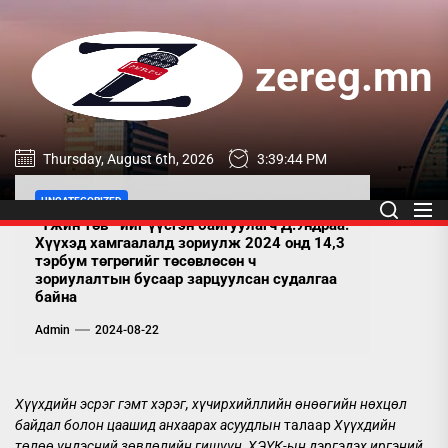
Skip
to
the
zereg.mn
content
zereg.mn
Thursday, August 6th, 2026
3:39:45 PM
UNCATEGORIZED
“Үжин төв”-ийг үүсгэн байгуулагч Д.Ундраа:
Хүүхэд хамгаалалд зориулж 2024 онд 14,3
тэрбум төгрөгийг төсөвлөсөн ч
зориулалтын бусаар зарцуулсан судалгаа
байна
Admin
2024-08-22
Хүүхдийн эсрэг гэмт хэрэг, хүчирхийллийн өнөөгийн нөхцөл
байдал болон цаашид анхаарах асуудлын
талаар
Хүүхдийн
төлөө үндэсний зөвлөлийн гишүүн, ХЭҮК-ын дэргэдэх иргэний