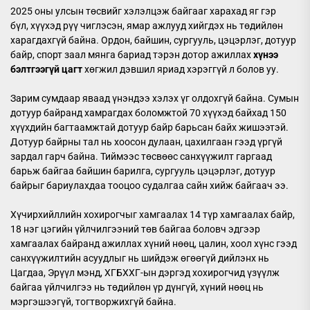
2025 оны улсын төсвийг хэлэлцэж байгааг харахад яг гэр
бүл, хүүхэд рүү чиглэсэн, ямар ажлууд хийгдэх нь төдийлөн
харагдахгүй байна. Ордон, байшин, сургууль, цэцэрлэг, дотуур
байр, спорт заал мянга бариад тэрэн дотор ажиллах
хүнээ
бэлтгээгүй цагт
хөгжил дэвшил яриад хэрэггүй л болов уу.
Зарим сумдаар яваад үнэндээ хэлэх үг олдохгүй байна. Сумын
дотуур байранд хамрагдах боломжтой 70 хүүхэд байхад 150
хүүхдийн багтаамжтай дотуур байр барьсан байх жишээтэй.
Дотуур байрны тал нь хоосон дулаан, цахилгаан гээд үргүй
зардал гарч байна. Тиймээс төсвөөс санхүүжилт гаргаад
барьж байгаа байшин барилга, сургууль цэцэрлэг, дотуур
байрыг бариулахдаа тооцоо судалгаа сайн хийж байгаач ээ.
​Хүчирхийллийн хохирогчыг хамгаалах 14 түр хамгаалах байр,
18 нэг цэгийн үйлчилгээний төв байгаа боловч эдгээр
хамгаалах байранд ажиллах хүний нөөц, цалин, хоол хүнс гээд
санхүүжилтийн асуудлыг нь шийдэж өгөөгүй дийлэнх нь
Цагдаа, Эрүүл мэнд, ХГБХХГ-ын дэргэд хохирогчид үзүүлж
байгаа үйлчилгээ нь төдийлөн үр дүнгүй, хүний нөөц нь
мэргэшээгүй, тогтворжихгүй байна.