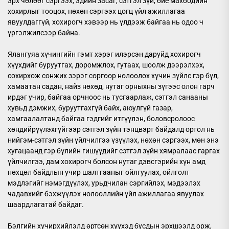
эрх чөлөөг сэргээх, эдийн засаг, сэтгэл зүй, бие махбодийн
хохирлыг тооцох, нөхөн сэргээх цогц үйл ажиллагаа
явуулдаггүй, хохирогч хэвээр нь үлдээж байгаа нь одоо ч
үргэлжилсээр байна.
Ялангуяа хүчингийн гэмт хэрэг илэрсэн даруйд хохирогч
хүүхдийг буруутгах, доромжлох, гутаах, шоолж дээрэлхэх,
сохирхож сонжих зэрэг сөргөөр нөлөөлөх хүчин зүйлс гэр бүл,
хамаатан садан, найз нөхөд, нутаг орныхны зүгээс олон гарч
ирдэг учир, байгаа орчноос нь тусгаарлаж, сэтгэл санааны
хувьд дэмжих, буруутгахгүй байх, аюулгүй газар,
хамгаалалтанд байгаа гэдгийг итгүүлэн, боловсролоос
хөндийрүүлэхгүйгээр сэтгэл зүйн тэнцвэрт байдалд ортол нь
нийгэм-сэтгэл зүйн үйлчилгээ үзүүлэх, нөхөн сэргээх, мөн энэ
хугацаанд гэр бүлийн гишүүдийг сэтгэл зүйн хямралаас гаргах
үйлчилгээ, дам хохирогч болсон нутаг дэвсгэрийн хүн амд
нөхцөл байдлын учир шалтгааныг ойлгуулах, ойлголт
мэдлэгийг нэмэгдүүлэх, урьдчилан сэргийлэх, мэдээлэх
чадавхийг бэхжүүлэх нөлөөллийн үйл ажиллагаа явуулах
шаардлагатай байдаг.
Бэлгийн хүчирхийлэлд өртсөн хүүхэд бусдын эрхшээлд орж,