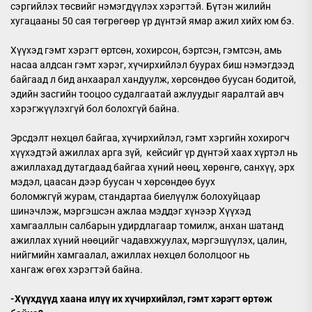
сэргийлэх төсвийг нэмэгдүүлэх хэрэгтэй. Бүтэн жилийн
хугацааны 50 сая төгрөгөөр үр дүнтэй ямар ажил хийх юм бэ.
Хүүхэд гэмт хэрэгт өртсөн, хохирсон, бэртсэн, гэмтсэн, амь
насаа алдсан гэмт хэрэг, хүчирхийлэл буурах биш нэмэгдээд
байгаад л бид анхаарал хандуулж, хөрсөндөө буусан бодитой,
эдийн засгийн тооцоо судалгаатай ажлуудыг яаралтай авч
хэрэгжүүлэхгүй бол болохгүй байна.
Эрсдэлт нөхцөл байгаа, хүчирхийлэл, гэмт хэргийн хохирогч
хүүхэдтэй ажиллах арга зүй, кейсийг үр дүнтэй хаах хүртэл нь
ажиллахад дутагдаад байгаа хүний нөөц, хөрөнгө, санхүү, эрх
мэдэл, цаасан дээр буусан ч хөрсөндөө буух
боломжгүй журам, стандартаа биелүүлж болохуйцаар
шинэчлэж, мэргэшсэн ажлаа мэддэг хүнээр Хүүхэд
хамгааллын салбарын удирдлагаар томилж, анхан шатанд
ажиллах хүний нөөцийг чадавхжуулах, мэргэшүүлэх, цалин,
нийгмийн хамгаалал, ажиллах нөхцөл бололцоог нь
хангаж өгөх хэрэгтэй байна.
-Хүүхдүүд хаана илүү их хүчирхийлэл, гэмт хэрэгт өртөж