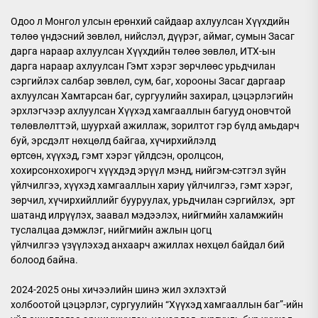
Одоо л Монгол улсын ерөнхий сайдаар ахлуулсан Хүүхдийн
төлөө үндэсний зөвлөл, нийслэл, дүүрэг, аймаг, сумын Засаг
дарга нараар ахлуулсан Хүүхдийн төлөө зөвлөл, ИТХ-ын
дарга нараар ахлуулсан Гэмт хэрэг зөрчлөөс урьдчилан
сэргийлэх салбар зөвлөл, сум, баг, хорооны Засаг даргаар
ахлуулсан Хамтарсан баг, сургуулийн захирал, цэцэрлэгийн
эрхлэгчээр ахлуулсан Хүүхэд хамгааллын багууд оновчтой
төлөвлөлттэй, шуурхай ажиллаж, зорилтот гэр бүлд амьдарч
буй, эрсдэлт нөхцөлд байгаа, хүчирхийлэлд
өртсөн, хүүхэд, гэмт хэрэг үйлдсэн, оролцсон,
хохирсонхохирогч хүүхдэд эрүүл мэнд, нийгэм-сэтгэл зүйн
үйлчилгээ, хүүхэд хамгааллын хариу үйлчилгээ, гэмт хэрэг,
зөрчил, хүчирхийллийг бууруулах, урьдчилан сэргийлэх, эрт
шатанд илрүүлэх, заавал мэдээлэх, нийгмийн халамжийн
туслалцаа дэмжлэг, нийгмийн ажлын цогц
үйлчилгээ үзүүлэхэд анхаарч ажиллах нөхцөл байдал бий
болоод байна.
2024-2025 оны хичээлийн шинэ жил эхлэхтэй
холбоотой цэцэрлэг, сургуулийн “Хүүхэд хамгааллын баг”-ийн