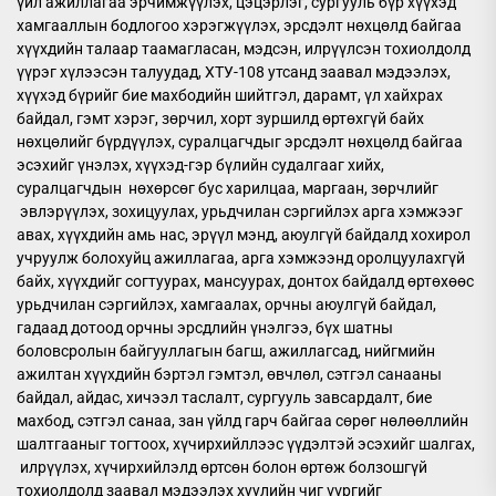
үйл ажиллагаа эрчимжүүлэх, цэцэрлэг, сургууль бүр хүүхэд
хамгааллын бодлогоо хэрэгжүүлэх, эрсдэлт нөхцөлд байгаа
хүүхдийн талаар таамагласан, мэдсэн, илрүүлсэн тохиолдолд
үүрэг хүлээсэн талуудад, ХТУ-108 утсанд заавал мэдээлэх,
хүүхэд бүрийг бие махбодийн шийтгэл, дарамт, үл хайхрах
байдал, гэмт хэрэг, зөрчил, хорт зуршилд өртөхгүй байх
нөхцөлийг бүрдүүлэх, суралцагчдыг эрсдэлт нөхцөлд байгаа
эсэхийг үнэлэх, хүүхэд-гэр бүлийн судалгааг хийх,
суралцагчдын нөхөрсөг бус харилцаа, маргаан, зөрчлийг
эвлэрүүлэх, зохицуулах, урьдчилан сэргийлэх арга хэмжээг
авах, хүүхдийн амь нас, эрүүл мэнд, аюулгүй байдалд хохирол
учруулж болохуйц ажиллагаа, арга хэмжээнд оролцуулахгүй
байх, хүүхдийг согтуурах, мансуурах, донтох байдалд өртөхөөс
урьдчилан сэргийлэх, хамгаалах, орчны аюулгүй байдал,
гадаад дотоод орчны эрсдлийн үнэлгээ, бүх шатны
боловсролын байгууллагын багш, ажиллагсад, нийгмийн
ажилтан хүүхдийн бэртэл гэмтэл, өвчлөл, сэтгэл санааны
байдал, айдас, хичээл таслалт, сургууль завсардалт, бие
махбод, сэтгэл санаа, зан үйлд гарч байгаа сөрөг нөлөөллийн
шалтгааныг тогтоох, хүчирхийллээс үүдэлтэй эсэхийг шалгах,
илрүүлэх, хүчирхийлэлд өртсөн болон өртөж болзошгүй
тохиолдолд заавал мэдээлэх хуулийн чиг үүргийг