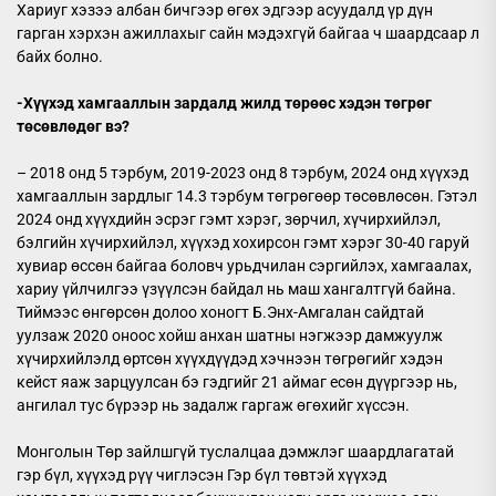
Хариуг хэзээ албан бичгээр өгөх эдгээр асуудалд үр дүн
гарган хэрхэн ажиллахыг сайн мэдэхгүй байгаа ч шаардсаар л
байх болно.
-Хүүхэд хамгааллын зардалд жилд төрөөс
хэдэн төгрөг
төсөвлөдөг вэ?
– 2018 онд 5 тэрбум, 2019-2023 онд 8 тэрбум, 2024 онд хүүхэд
хамгааллын зардлыг 14.3 тэрбум төгрөгөөр төсөвлөсөн. Гэтэл
2024 онд хүүхдийн эсрэг гэмт хэрэг, зөрчил, хүчирхийлэл,
бэлгийн хүчирхийлэл, хүүхэд хохирсон гэмт хэрэг 30-40 гаруй
хувиар өссөн байгаа боловч урьдчилан сэргийлэх, хамгаалах,
хариу үйлчилгээ үзүүлсэн байдал нь маш хангалтгүй байна.
Тиймээс өнгөрсөн долоо хоногт Б.Энх-Амгалан сайдтай
уулзаж 2020 оноос хойш анхан шатны нэгжээр дамжуулж
хүчирхийлэлд өртсөн хүүхдүүдэд хэчнээн төгрөгийг хэдэн
кейст яаж зарцуулсан бэ гэдгийг 21 аймаг есөн дүүргээр нь,
ангилал тус бүрээр нь задалж гаргаж өгөхийг хүссэн.
Монголын Төр зайлшгүй туслалцаа дэмжлэг шаардлагатай
гэр бүл, хүүхэд рүү чиглэсэн Гэр бүл төвтэй хүүхэд