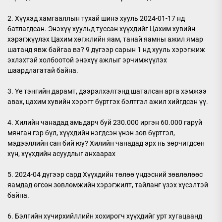
2. Хүүхэд хамгааллын тухай шинэ хууль 2024-01-17 нд
батлагдсан. Энэхүү хуульд туссан хүүхдийг Цахим хувийн
хэрэгжүүлэх Цахим хөгжлийн яам, танай яамны ажил ямар
шатанд явж байгаа вэ? 9 дүгээр сарын 1 нд хууль хэрэгжиж
эхлэхтэй холбоотой энэхүү ажлыг эрчимжүүлэх
шаардлагатай байна.
3. Үе тэнгийн дарамт, дээрэлхэлтэнд шаталсан арга хэмжээ
авах, цахим хувийн хэрэгт бүртгэх бэлтгэл ажил хийгдсэн үү.
4. Хилийн чанадад амьдарч буй 230.000 иргэн 60.000 гаруй
мянган гэр бүл, хүүхдийн нэгдсэн үнэн зөв бүртгэл,
мэдээллийн сан бий юу? Хилийн чанадад эрх нь зөрчигдсөн
хүн, хүүхдийн асуудлыг анхаарах
5. 2024-04 дүгээр сард Хүүхдийн төлөө үндэсний зөвлөлөөс
яамдад өгсөн зөвлөмжийн хэрэгжилт, тайланг үзэх хүсэлтэй
байна.
6. Бэлгийн хүчирхийллийн хохирогч хүүхдийг урт хугацаанд