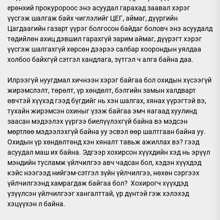
ерөнхий прокуророос энэ асуудал гарахад заавал хэрэг
үүсгэж шалгаж байх чиглэлийг ЦЕГ, аймаг, дүүргийн
Цагдаагийн газарт үүрэг болгосон байдаг боловч энэ асуудалд
төдийлөн ахиц дэвшил гарахгүй зарим аймаг, дүүрэгт хэрэг
үүсгэж шалгахгүй хөрсөн дээрээ салбар хоорондын уялдаа
холбоо байхгүй сэтгэл хандлага, зүтгэл ч алга байна даа.
Илрээгүй нуугдмал хичнээн хэрэг байгаа бол охидын хүсээгүй
жирэмслэлт, төрөлт, үр хөндөлт, бэлгийн замын халдварт
өвчтэй хүүхэд гээд бүгдийг нь хэн шалгах, хянах үүрэгтэй вэ,
тухайн жирэмсэн охиныг үзэж байгаа эмч яагаад хуулинд
заасан мэдээлэх үүргээ биелүүлэхгүй байна вэ мэдсэн
мөртлөө мэдээлэхгүй байна уу эсвэл өөр шалтгаан байна уу.
Охидын үр хөндөлтөнд хэн хяналт тавьж ажиллах вэ? гээд
асуудал маш их байна. Эдгээр хохирсон хүүхдийн хэд нь эрүүл
мэндийн тусламж үйлчилгээ авч чадсан бол, хэдэн хүүхдэд
кэйс нээгээд нийгэм-сэтгэл зүйн үйлчилгээ, нөхөн сэргээх
үйлчилгээнд хамрагдаж байгаа бол? Хохирогч хүүхдэд
үзүүлсэн үйлчилгээг хангалттай, үр дүнтэй гэж хэлэхэд
хэцүүхэн л байна.