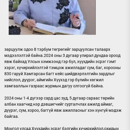
зарцуулж одоо 8 тэрбум төгрөгийг зарцуулсан талаарх
мэдээлэлтэй байна.2024 оны 3 дугаар улирал дундаа ороод
явж байхад Улсын хэмжээнд гэр бүл, хүүхдийн эсрэг гэмт
хэрэг, хүчирхийлэлтэй тэмцэж ажилладаг сум, баг, хорооны
830 гаруй Хамтарсан багт кейс шийдвэрлэлтийн зардлыг
нийслэл, дүүрэг, аймгийн Хүүхэд гэр бүлийн хөгжил
хамгааллын газраас журмын дагуу олгоогүй байна.
2024 оны 1-4 дүгээр сард цас зуд, 5 дугаар сараас төрийн
албан хаагчид нэр дэвшигчийг сурталчлах ажилд аймаг,
дүүрэг, сум, хороо, баггүй явж ажилласныг хэн хүнгүй мэдэж
байгаа.
Монгол улсад Хүүхдийн эсрэг бэлгийн хүчирхийлэл,охидын