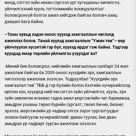
мэнд, сэтгэл зүйн нөхөн сэргээх урт хугацааны эмчилгээ,
үйлчилгээний хууль тогтоомжийн зохицуулалтыг
боловсронгуй болгох ажил хийгдэж байгаа боловч ахиц
дэвшил бага байна.
–
Таны хувьд хэдэн оноос хүүхэд хамгааллын чиглэлд
ажиллах болов. Танай хүүхэд хамгааллын “Үжин
төв
”
–
өөр
үйлчлүүлэх
хүсэлтэй гэр бүл, хүүхэд ирдэг гэж байна. Тэдгээр
хүүхдэд
ямар
төрлийн үйлчилгээ үзүүлдэг
вэ
?
-Миний бие боловсрол, нийгмийн хамгааллын салбарт 24 жил
ажиллаж байгаа ба 2009 оноос хүүхдийн эрх, хамгааллын
чиглэлээр ажиллаж эхэлсэн. Тодруулбал “Хүүхдийн эрх
хамгаалал төв” ТББ-д гэр бүлийн болон бэлгийн хүчирхийлэлд
өртсөн хүн, хүүхдэд нийгэм сэтгэл зүйн үйлчилгээ, хууль, эрх
зүйн зөвлөгөө өгөхөөс гадна ажил мэргэжлийн чиг баримжаа,
амьдрах ухааны төрөл бүрийн сургалт, төсөл бичих, бизнес
эрхлэх, мэргэжлийн ур чадвар олгох зэрэг сургалтуудыг
зохион байгуулж хүчирхийллийг даван туулах, бие даан
амьдрах ур чадварт сурган ажиллаж эхэлсэн.