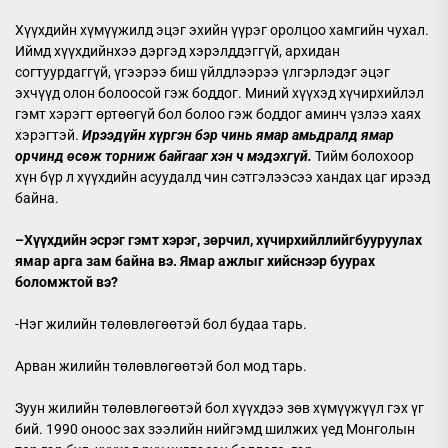
Хүүхдийн хүмүүжилд эцэг эхийн үүрэг оролцоо хамгийн чухал.
Иймд хүүхдийнхээ дэргэд хэрэлддэггүй, архидан
согтуурдаггүй, үгээрээ биш үйлдлээрээ үлгэрлэдэг эцэг
эхчүүд олон болоосой гэж боддог. Миний хүүхэд хүчирхийлэл
гэмт хэрэгт өртөөгүй бол болоо гэж боддог аминч үзлээ хаях
хэрэгтэй.
Ирээдүйн хүргэн бэр чинь ямар амьдралд ямар
орчинд өсөж торниж байгааг хэн ч мэдэхгүй.
Тийм болохоор
хүн бүр л хүүхдийн асуудалд чин сэтгэлээсээ хандах цаг ирээд
байна.
–
Хүүхдийн
эсрэг гэмт хэрэг, зөрчил, хүчирхийллийг
бууруулах
ямар арга зам байна вэ. Ямар ажлыг хийснээр буурах
боломжтой вэ?
-Нэг жилийн төлөвлөгөөтэй бол будаа тарь.
Арван жилийн төлөвлөгөөтэй бол мод тарь.
Зуун жилийн төлөвлөгөөтэй бол хүүхдээ зөв хүмүүжүүл гэх үг
бий. 1990 оноос зах зээлийн нийгэмд шилжих үед Монголын