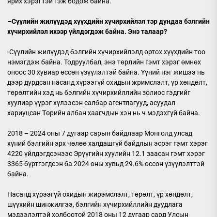
ярих хэрэгтэй гэж бодож байна.
–
Сүүлийн жилүүдэд хүүхдийн хүчирхийлэл тэр дундаа бэлгийн
хүчи
рхийлэл ихээр үйлдэгдэж байна. Энэ талаар?
-Сүүлийн жилүүдэд бэлгийн хүчирхийлэлд өртөх хүүхдийн тоо
нэмэгдэж байна. Тодруулбал, энэ төрлийн гэмт хэрэг өмнөх
оноос 30 хувиар өссөн үзүүлэлтэй байна. Үүний нэг жишээ нь
дээр дурдсан насанд хүрээгүй охидын жримслэлт, үр хөндөлт,
төрөлтийн хэд нь бэлгийн хүчирхийллийн золиос гэдгийг
хуулиар үүрэг хүлээсэн салбар агентлагууд, асуудал
хариуцсан Төрийн албан хаагчдын хэн нь ч мэдэхгүй байна.
2018 – 2024 оны 7 дугаар сарын байдлаар Монголд улсад
хүний бэлгийн эрх чөлөө халдашгүй байдлын эсрэг гэмт хэрэг
4220 үйлдэгдсэнээс Эрүүгийн хуулийн 12.1 заасан гэмт хэрэг
3365 бүртгэгдсэн ба 2024 оны хувьд 29.6% өссөн үзүүлэлттэй
байна.
Насанд хүрээгүй охидын жирэмслэлт, төрөлт, үр хөндөлт,
шүүхийн шинжилгээ, бэлгийн хүчирхийллийн дуудлага
мэдээлэлтэй холбоотой 2018 оны 12 дугаар сард Улсын