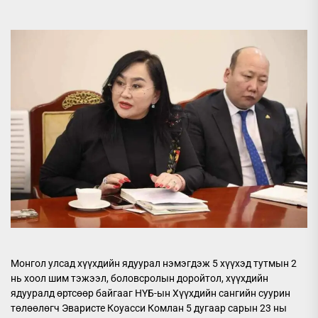
Монгол улсад хүүхдийн ядуурал нэмэгдэж 5 хүүхэд тутмын 2
нь хоол шим тэжээл, боловсролын доройтол, хүүхдийн
ядууралд өртсөөр байгааг НҮБ-ын Хүүхдийн сангийн суурин
төлөөлөгч Эваристе Коуасси Комлан 5 дугаар сарын 23 ны