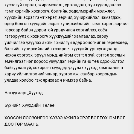
хүсээгүй төрөлт, жирэмслэлт, үр хөндөлт, хүн худалдаалах
гэмт хэргийн хохирогч, бэлгийн, хөдөлмөрийн мөлжлөг,
хүүхдийн эсрэг гэмт хэрэг, зөрчил, хүчирхийлэл нэмэгдэж,
өдөр болгон хүүхдийн эсрэг хүчирхийллийн гэмт хэрэг, зөрчил
гарсаар байвч дорвитой урьдчилан сэргийлэх, соён
гэгээрүүлэх, хохирогч хүүхдүүдийг хамгаалах, хариу
үйлчилгээ үзүүлэх ажлыг хийлгүй өдөр хоногийг өнгөрөөсөөр,
бэлгийн хүчирхийллийн хохирогч хүүхдийг урт хугацаанд
нөхөн сэргээх, эрүүл мэнд, нийгэм-сэтгэл зүй, сэтгэл заслын
эмчилгээг нэг дороос үзүүлдэг Төрийн ганц төв одоо болтол
байгуулаагүй, хохирогч хүүхдэд үзүүлэх хүүхэд хамгааллын
хариу үйлчилгээний чанар, хүртээмж, салбар хоорондын
уялдаа холбоо гэж ярихаас ч ичмээр байна.
Нэгдүгээрт_Хүүхэд,
Бүхнийг_Хүүхдийн_Төлөө
ХООСОН ЛООЗОНГОО ХЭЗЭЭ АЖИЛ ХЭРЭГ БОЛГОХ ЮМ БОЛ
ДОО ТӨР МААНЬ.