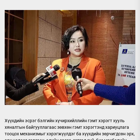
Хүүхдийн эсрэг бэлгийн хүчирхийллийн гэмт хэрэгт хууль
хяналтын байгууллагаас зөвхөн гэмт хэрэгтэнд хариуцлага
тооцох механизмыг хэрэгжүүлдэг ба хүүхдийн зөрчигдсөн эрх,