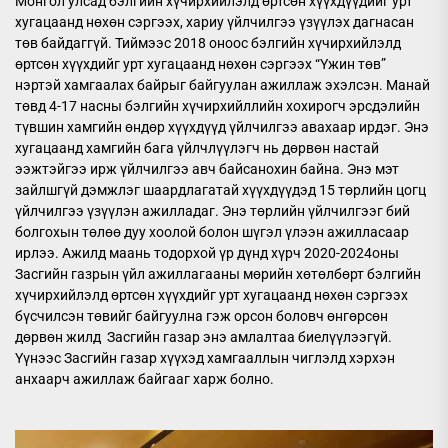
Монгол улсад бэлгийн хүчирхийлэлд өртсөн хүүхдүүдийг урт
хугацаанд нөхөн сэргээх, хариу үйлчилгээ үзүүлэх дагнасан
төв байдаггүй. Тиймээс 2018 оноос бэлгийн хүчирхийлэлд
өртсөн хүүхдийг урт хугацаанд нөхөн сэргээх “Үжин төв”
нэртэй хамгаалах байрыг байгуулан ажиллаж эхэлсэн. Манай
төвд 4-17 насны бэлгийн хүчирхийллийн хохирогч эрсдэлийн
түвшин хамгийн өндөр хүүхдүүд үйлчилгээ авахаар ирдэг. Энэ
хугацаанд хамгийн бага үйлчлүүлэгч нь дөрвөн настай
ээжтэйгээ ирж үйлчилгээ авч байсанохин байна. Энэ мэт
зайлшгүй дэмжлэг шаардлагатай хүүхдүүдэд 15 төрлийн цогц
үйлчилгээ үзүүлэн ажилладаг. Энэ төрлийн үйлчилгээг бий
болгохын төлөө дуу хоолой болон шүгэл үлээн ажилласаар
ирлээ. Ажилд маань тодорхой үр дүнд хүрч 2020-2024оны
Засгийн газрын үйл ажиллагааны мөрийн хөтөлбөрт бэлгийн
хүчирхийлэлд өртсөн хүүхдийг урт хугацаанд нөхөн сэргээх
бүсчилсэн төвийг байгуулна гэж орсон боловч өнгөрсөн
дөрвөн жилд Засгийн газар энэ амлалтаа биелүүлээгүй.
Үүнээс Засгийн газар хүүхэд хамгааллын чиглэлд хэрхэн
анхаарч ажиллаж байгааг харж болно.