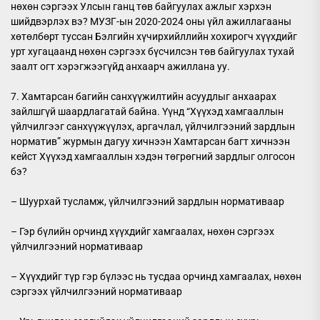
нөхөн сэргээх Улсын ганц төв байгуулах ажлыг хэрхэн
шийдвэрлэх вэ? МУЗГ-ын 2020-2024 оны үйл ажиллагааны
хөтөлбөрт туссан Бэлгийн хүчирхийллийн хохирогч хүүхдийг
урт хугацаанд нөхөн сэргээх бүсчилсэн төв байгуулах тухай
заалт огт хэрэгжээгүйд анхаарч ажиллана уу.
7. Хамтарсан багийн санхүүжилтийн асуудлыг анхаарах
зайлшгүй шаардлагатай байна. Үүнд “Хүүхэд хамгааллын
үйлчилгээг санхүүжүүлэх, аргачлал, үйлчилгээний зардлын
норматив” журмын дагуу хичнээн Хамтарсан багт хичнээн
кейст Хүүхэд хамгааллын хэдэн төгрөгний зардлыг олгосон
бэ?
– Шуурхай тусламж, үйлчилгээний зардлын нормативаар
– Гэр бүлийн орчинд хүүхдийг хамгаалах, нөхөн сэргээх
үйлчилгээний нормативаар
– Хүүхдийг түр гэр бүлээс нь тусдаа орчинд хамгаалах, нөхөн
сэргээх үйлчилгээний нормативаар