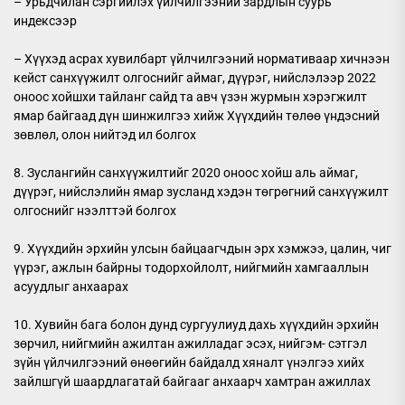
– Урьдчилан сэргийлэх үйлчилгээний зардлын суурь
индексээр
– Хүүхэд асрах хувилбарт үйлчилгээний нормативаар хичнээн
кейст санхүүжилт олгоснийг аймаг, дүүрэг, нийслэлээр 2022
оноос хойшхи тайланг сайд та авч үзэн журмын хэрэгжилт
ямар байгаад дүн шинжилгээ хийж Хүүхдийн төлөө үндэсний
зөвлөл, олон нийтэд ил болгох
8. Зуслангийн санхүүжилтийг 2020 оноос хойш аль аймаг,
дүүрэг, нийслэлийн ямар зусланд хэдэн төгрөгний санхүүжилт
олгоснийг нээлттэй болгох
9. Хүүхдийн эрхийн улсын байцаагчдын эрх хэмжээ, цалин, чиг
үүрэг, ажлын байрны тодорхойлолт, нийгмийн хамгааллын
асуудлыг анхаарах
10. Хувийн бага болон дунд сургуулиуд дахь хүүхдийн эрхийн
зөрчил, нийгмийн ажилтан ажилладаг эсэх, нийгэм- сэтгэл
зүйн үйлчилгээний өнөөгийн байдалд хяналт үнэлгээ хийх
зайлшгүй шаардлагатай байгааг анхаарч хамтран ажиллах