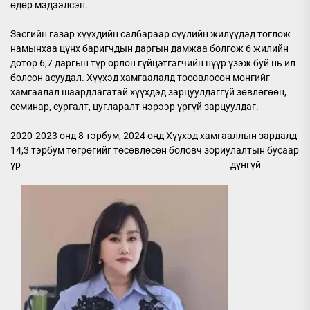
өдөр мэдээлсэн.
Засгийн газар хүүхдийн салбараар сүүлийн жилүүдэд тоглож
намынхаа цүнх баригчдын даргын дамжаа болгож 6 жилийн
дотор 6,7 даргын түр орлон гүйцэтгэгчийн нүүр үзэж буй нь ил
болсон асуудал. Хүүхэд хамгаалалд төсөвлөсөн мөнгийг
хамгаалал шаардлагатай хүүхдэд зарцуулдаггүй зөвлөгөөн,
семинар, сургалт, цугларалт нэрээр үргүй зарцуулдаг.
2020-2023 онд 8 тэрбум, 2024 онд Хүүхэд хамгааллын зардалд
14,3 тэрбум төгрөгийг төсөвлөсөн боловч зориулалтын бусаар
үр
дүнгүй