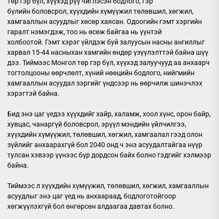
төр гэр бүл, хүүхэд рүү чиглэсэн бодлого, гэр
бүлийн боловсрол, хүүхдийн хүмүүжил төлөвшил, хөгжил,
хамгааллын асуудлыг хөсөр хаясан. Одоогийн гэмт хэргийн
гаралт нэмэгдэж, тоо нь өсөж байгаа нь үүнтэй
холбоотой. Гэмт хэрэг үйлдэж буй залуусын насны ангиллыг
харвал 15-44 насныхан хамгийн өндөр үзүүлэлттэй байна шүү
дээ. Тиймээс Монгол төр гэр бүл, хүүхэд залуучууд аа анхаарч
тогтолцооны өөрчлөлт, хүний нөөцийн бодлого, нийгмийн
хамгааллын асуудал зэргийг үндсээр нь өөрчилж шинэчлэх
хэрэгтэй байна.
Бид энэ цаг үедээ хүүхдийг хайр, халамж, хоол хүнс, орон байр,
хувцас, чанаргүй боловсрол, эрүүл мэндийн үйлчилгээ,
хүүхдийн хүмүүжил, төлөвшил, хөгжил, хамгаалал гээд олон
зүйлийг анхаарахгүй бол 2040 онд ч энэ асуудалтайгаа нүүр
тулсан хэвээр үүнээс бүр дордсон байх болно гэдгийг хэлмээр
байна.
Тиймээс л хүүхдийн хүмүүжил, төлөвшил, хөгжил, хамгааллын
асуудлыг энэ цаг үед нь анхаараад, бодлоготойгоор
хөгжүүлэхгүй бол өнгөрсөн алдаагаа давтах болно.