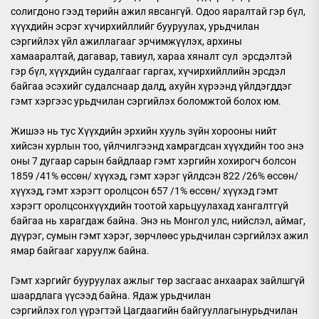
солигдоно гээд төрийн ажил явсангүй. Одоо яаралтай гэр бүл,
хүүхдийн эсрэг хүчирхийллийг бууруулах, урьдчилан
сэргийлэх үйл ажиллагааг эрчимжүүлэх, архины
хамааралтай, дагавар, тавиул, хараа хяналт сул эрсдэлтэй
гэр бүл, хүүхдийн судалгааг гаргах, хүчирхийллийн эрсдэл
байгаа эсэхийг судалснаар далд, ахуйн хүрээнд үйлдэгддэг
гэмт хэргээс урьдчилан сэргийлэх боломжтой болох юм.
Жишээ нь тус Хүүхдийн эрхийн хууль зүйн хорооны нийт
хийсэн хурлын тоо, үйлчилгээнд хамрагдсан хүүхдийн тоо энэ
оны 7 дугаар сарын байдлаар гэмт хэргийн хохирогч болсон
1859 /41% өссөн/ хүүхэд, гэмт хэрэг үйлдсэн 822 /26% өссөн/
хүүхэд, гэмт хэрэгт оролцсон 657 /1% өссөн/ хүүхэд гэмт
хэрэгт оролцсонхүүхдийн тоотой харьцуулахад хангалтгүй
байгаа нь харагдаж байна. Энэ нь Монгол улс, нийслэл, аймаг,
дүүрэг, сумын гэмт хэрэг, зөрчлөөс урьдчилан сэргийлэх ажил
ямар байгааг харуулж байна.
Гэмт хэргийг бууруулах ажлыг төр засгаас анхаарах зайлшгүй
шаардлага үүсээд байна. Ядаж урьдчилан
сэргийлэх гол үүрэгтэй Цагдаагийн байгууллагынурьдчилан