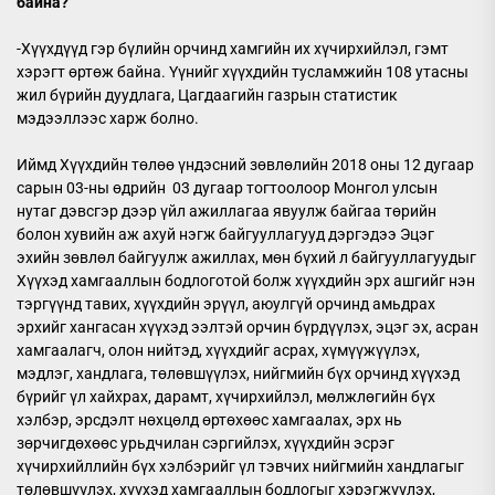
байна?
-Хүүхдүүд гэр бүлийн орчинд хамгийн их хүчирхийлэл, гэмт
хэрэгт өртөж байна. Үүнийг хүүхдийн тусламжийн 108 утасны
жил бүрийн дуудлага, Цагдаагийн газрын статистик
мэдээллээс харж болно.
Иймд Хүүхдийн төлөө үндэсний зөвлөлийн 2018 оны 12 дугаар
сарын 03-ны өдрийн 03 дугаар тогтоолоор Монгол улсын
нутаг дэвсгэр дээр үйл ажиллагаа явуулж байгаа төрийн
болон хувийн аж ахуй нэгж байгууллагууд дэргэдээ Эцэг
эхийн зөвлөл байгуулж ажиллах, мөн бүхий л байгууллагуудыг
Хүүхэд хамгааллын бодлоготой болж хүүхдийн эрх ашгийг нэн
тэргүүнд тавих, хүүхдийн эрүүл, аюулгүй орчинд амьдрах
эрхийг хангасан хүүхэд ээлтэй орчин бүрдүүлэх, эцэг эх, асран
хамгаалагч, олон нийтэд, хүүхдийг асрах, хүмүүжүүлэх,
мэдлэг, хандлага, төлөвшүүлэх, нийгмийн бүх орчинд хүүхэд
бүрийг үл хайхрах, дарамт, хүчирхийлэл, мөлжлөгийн бүх
хэлбэр, эрсдэлт нөхцөлд өртөхөөс хамгаалах, эрх нь
зөрчигдөхөөс урьдчилан сэргийлэх, хүүхдийн эсрэг
хүчирхийллийн бүх хэлбэрийг үл тэвчих нийгмийн хандлагыг
төлөвшүүлэх, хүүхэд хамгааллын бодлогыг хэрэгжүүлэх,