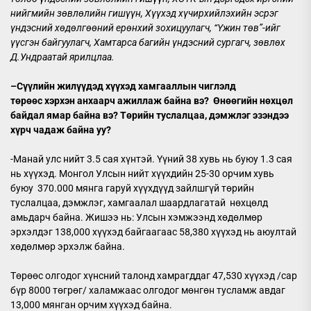
нийгмийн зөвлөлийн гишүүн, Хүүхэд хүчирхийлэхийн эсрэг
үндэсний хөдөлгөөний ерөнхий зохицуулагч, “Үжин төв”-ийг
үүсгэн байгуулагч, Хамтарса багийн үндэсний сургагч, зөвлөх
Д.Ундраатай ярилцлаа.
–
Сүүлийн жилүүдэд хүүхэд хамгааллын чиглэлд
төрөөс
хэрхэн
анхаарч
ажиллаж байна вэ? Ө
нөөгийн нөхцөл
байдал ямар байна вэ?
Т
өрийн
туслалцаа, дэмжлэг
эзэндээ
хүрч чадаж байна уу?
-Манай улс нийт 3.5 сая хүнтэй. Үүний 38 хувь нь буюу 1.3 сая
нь хүүхэд. Монгол Улсын нийт хүүхдийн 25-30 орчим хувь
буюу 370.000 мянга гаруй хүүхдүүд зайлшгүй төрийн
туслалцаа, дэмжлэг, хамгаалал шаардлагатай нөхцөлд
амьдарч байна. Жишээ нь: Улсын хэмжээнд хөдөлмөр
эрхэлдэг 138,000 хүүхэд байгаагаас 58,380 хүүхэд нь аюултай
хөдөлмөр эрхэлж байна.
Төрөөс олгодог хүнсний талонд хамрагддаг 47,530 хүүхэд /сар
бүр 8000 төгрөг/ халамжаас олгодог мөнгөн тусламж авдаг
13,000 мянган орчим хүүхэд байна.