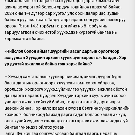
хамгааллын тогтолцоог бэхжүүлэх цогц арга хэмжээ авч
ажиллах үүрэгтэй боловч үр дүн төдийлөн гарахгүй байна.
2024 оны 1-4 дүгээр сар хүртэл улс орон даяар цас, зудын
байдал руу шилжсэн. Тавдугаар сараас сонгуулийн ажил руу
орсон. Гэтэл 14.3 тэрбум төгрөгийнх нь 8 тэрбум нь
зарцуулагдсан очих ёстой хүүхэддээ хүрээгүй байгаа нь
харамсалтай байна.
-Нийслэл болон аймаг дүүргийн
Засаг даргын орлогчоор
ахлуулсан Х
үүхдийн
эрхийн хууль зүйн
хороо гэж байдаг
.
Х
эр
үр дүнтэй ажиллаж байна гэж харж байна?
– Хүүхэд хамгааллын хуулиар нийслэл, аймаг, дүүрэг бүрд
Засаг даргын орлогчоор ахлуулсан гэмт хэрэг үйлдсэн,
оролцсон, хохирогч хүүхэд үйлчилгээ үзүүлэх, ажиллах ёстой
дан дарга нараас бүрдсэн Хүүхдийн эрхийн хууль зүйн хороо
үнэндээ ажлаа хийхгүй байна, тэнд сэтгэлтэй дарга нар ч
цөөхөн байна. Тэр нялх жаахан хүүхэд бэлгийн хүчирхийллийн
хохирогч болчихоод байхад дарга гэдэг бодлоо хаяад эх хүн,
эцэг хүний үүднээс хандаад сэтгэл гаргаж ажиллаж чадахгүй
байгааг үнэндээ ойлгох ухаан
алга. Зунжингаа сонгуульдсаар байгаад дарга, цэрэг нь