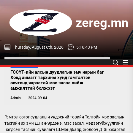
Skip
to
the
zereg.mn
content
zereg.mn
Thursday, August 6th, 2026
5:16:44 PM
UNCATEGORIZED
ГССҮТ-ийн алсын дуудлагын эмч нарын баг
Ховд аймагт тархины хүнд гэмтэлтэй
өвчтөнд яаралтай мэс засал хийж
амжилттай болжээт
Admin
2024-09-04
Гэмтэл согог судлалын үндэсний төвийн Толгойн мэс заслын
тасгийн их эмч Д.Ган-Эрдэнэ, Мэс засал, мэдээгүйжүүлгийн
нэгдсэн тасгийн сувилагч Ш.Мэндбаяр, жолооч Д.Энхжаргал