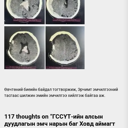
Өвчтөний биеийн байдал тогтворжиж, Эрчимт эмчилгээний
тасгаас шилжин эмийн эмчилгээ хийлгэж байгаа аж.
117 thoughts on “
ГССҮТ-ийн алсын
дуудлагын эмч нарын баг Ховд аймагт