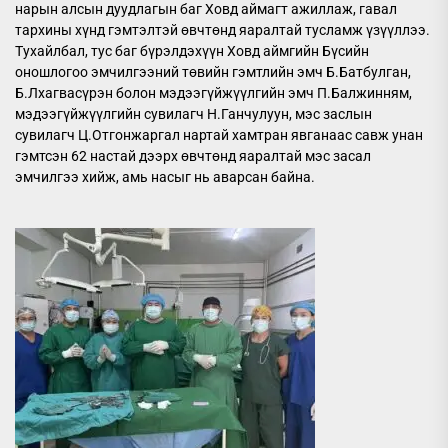
нарын алсын дуудлагын баг Ховд аймагт ажиллаж, гавал
тархины хүнд гэмтэлтэй өвчтөнд яаралтай тусламж үзүүллээ.
Тухайлбал, тус баг бүрэлдэхүүн Ховд аймгийн Бүсийн
оношлогоо эмчилгээний төвийн гэмтлийн эмч Б.Батбулган,
Б.Лхагвасүрэн болон мэдээгүйжүүлгийн эмч П.Балжинням,
мэдээгүйжүүлгийн сувилагч Н.Ганчулуун, мэс заслын
сувилагч Ц.Отгонжаргал нартай хамтран явганаас савж унан
гэмтсэн 62 настай дээрх өвчтөнд яаралтай мэс засал
эмчилгээ хийж, амь насыг нь аварсан байна.