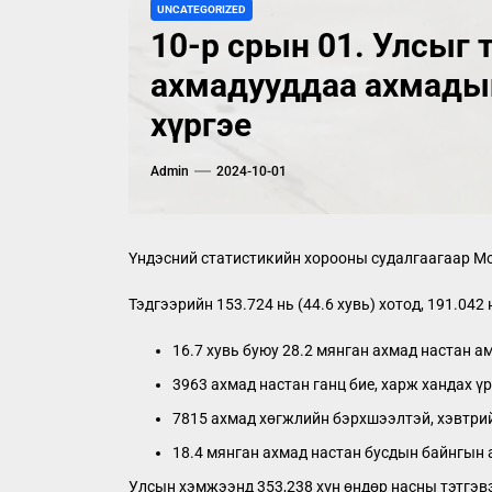
UNCATEGORIZED
10-р срын 01. Улсыг 
ахмадууддаа ахмады
хүргэе
Admin
2024-10-01
Үндэсний статистикийн хорооны судалгаагаар Мон
Тэдгээрийн 153.724 нь (44.6 хувь) хотод, 191.04
16.7 хувь буюу 28.2 мянган ахмад настан 
3963 ахмад настан ганц бие, харж хандах үр
7815 ахмад хөгжлийн бэрхшээлтэй, хэвтри
18.4 мянган ахмад настан бусдын байнгын
Улсын хэмжээнд 353,238 хүн өндөр насны тэтгэвэр