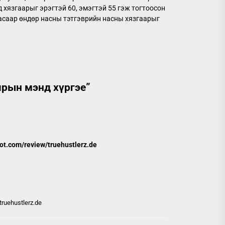
д хязгаарыг эрэгтэй 60, эмэгтэй 55 гэж тогтоосон
насаар өндөр насны тэтгэврийн насны хязгаарыг
ярын мэнд хүргэе
”
t.com/review/truehustlerz.de
ruehustlerz.de