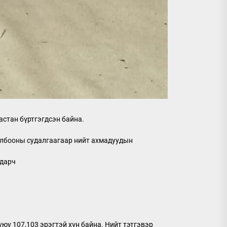
астан бүртгэгдсэн байна.
 холбооны судалгаагаар нийт ахмадуудын
ьдарч
уюу 107,103 эрэгтэй хүн байна. Нийт тэтгэвэр