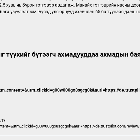
92.5 хувь нь бүрэн тэтгэвэр авдаг аж. Манайх тэтгэврийн насны доо
 бага үзүүлэлт юм. Бусад улс орнууд ихэвчлэн 65 ба түүнээс дээш 
ыг түүхийг бүтээгч ахмадууддаа ахмадын ба
content=&utm_clickid=g00w000go8sgcg0k&aurl=https://de.trustpilo
d1?
t=&utm_clickid=g00w000go8sgcg0k&aurl=https://de.trustpilot.com/review/t