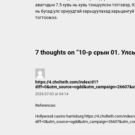
авагчдын 7.5 хувь нь хувь тэнцүүлсэн тэтгэвэр, 
нь бусад улс орнуудтай харьцуулахад харьцангуй
тогтоожээ.
7 thoughts on “
10-р срын 01. Улс
https://4.cholteth.com/index/d1?
diff=0&utm_source=ogdd&utm_campaign=26607&utm_
2026-07-03 at 04:14
References:
Hollywood casino harrisburg
https://4.cholteth.com/index/
diff=0&utm_source=ogdd&utm_campaign=26607&utm_conten