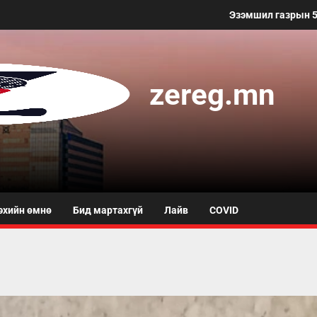
Эзэмшил газрын 50 метр хүртэлх талбайг уга
zereg.mn
эхийн өмнө
Бид мартахгүй
Лайв
COVID