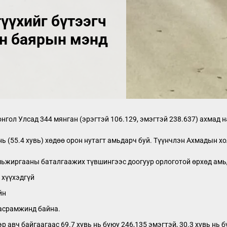
түүхийг бүтээгч
н баярын мэнд
гол Улсад 344 мянган (эрэгтэй 106.129, эмэгтэй 238.637) ахмад н
2 нь (55.4 хувь) хөдөө орон нутагт амьдарч буй. Түүнчлэн Ахмадын
амьжиргааны баталгаажих түвшингээс доогуур орлоготой өрхөд ам
 хүүхэдгүй
йн
 асрамжинд байна.
 авч байгаагаас 69.7 хувь нь буюу 246,135 эмэгтэй, 30.3 хувь нь б