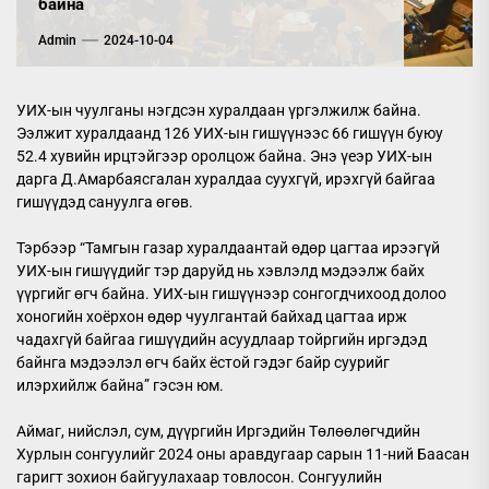
байна
Admin
2024-10-04
УИХ-ын чуулганы нэгдсэн хуралдаан үргэлжилж байна.
Ээлжит хуралдаанд 126 УИХ-ын гишүүнээс 66 гишүүн буюу
52.4 хувийн ирцтэйгээр оролцож байна. Энэ үеэр УИХ-ын
дарга Д.Амарбаясгалан хуралдаа суухгүй, ирэхгүй байгаа
гишүүдэд сануулга өгөв.
Тэрбээр “Тамгын газар хуралдаантай өдөр цагтаа ирээгүй
УИХ-ын гишүүдийг тэр даруйд нь хэвлэлд мэдээлж байх
үүргийг өгч байна. УИХ-ын гишүүнээр сонгогдчихоод долоо
хоногийн хоёрхон өдөр чуулгантай байхад цагтаа ирж
чадахгүй байгаа гишүүдийн асуудлаар тойргийн иргэдэд
байнга мэдээлэл өгч байх ёстой гэдэг байр суурийг
илэрхийлж байна” гэсэн юм.
Аймаг, нийслэл, сум, дүүргийн Иргэдийн Төлөөлөгчдийн
Хурлын сонгуулийг 2024 оны аравдугаар сарын 11-ний Баасан
гаригт зохион байгуулахаар товлосон. Сонгуулийн