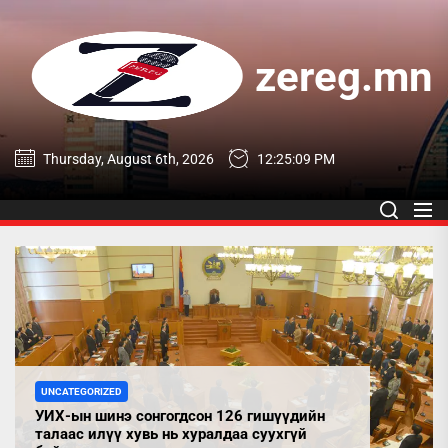
Skip
to
the
zereg.mn
content
zereg.mn
Thursday, August 6th, 2026
12:25:09 PM
UNCATEGORIZED
УИХ-ын шинэ сонгогдсон 126 гишүүдийн
талаас илүү хувь нь хуралдаа суухгүй