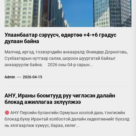
Улаанбаатар сэрүүсч, өдөртөө +4-+6 градус
дулаан байна
Малчид, иргэд, тээвэрчдийн анхааралд: Өнөөдөр Дорноговь,
Сүхбаатарын нутгаар салхи, шороон шуургатай байхыг
анхааруулж байна. 2026 оны 04-р сарын...
Admin
2026-04-15
АНУ, Ираны боомтууд руу чиглэсэн далайн
блокад ажиллагаа эхлүүлжээ
АНУ Персийн булангийн Ормузын хоолой дахь тэнгисийн
блокад буюу Ирантай холбоотой далайн хөдөлгөөнийг бүхэлд
нь хязгаарлаж хүмүүс, бараа, хөлөг...