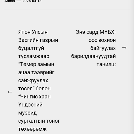
Admin
2026-04-13
Post
Япон Улсын
Энэ сард МҮБХ-
Засгийн газрын
оос зохион
navigation
буцалтгүй
байгуулах
Ne
тусламжаар
барилдаануудтай
pos
“Төмөр замын
танилц:
ачаа тээврийг
сайжруулах
төсөл” болон
Previous
“Чингис хаан
post:
Үндэсний
музейд
сургалтын тоног
төхөөрөмж