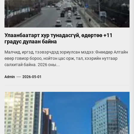
Улаанбаатарт хур тунадасгүй, өдөртөө +11
градус дулаан байна
Малчид, иргэд, тээвэрчдэд зориулсан мэдээ: Өнөөдөр Алтайн
өвөр говиор бороо, нойтон цас орж, тал, хээрийн нутгаар
салхитай байна. 2026 оны...
Admin
2026-05-01