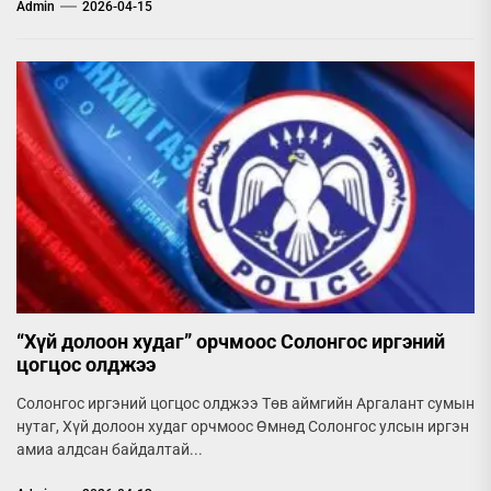
Admin
2026-04-15
“Хүй долоон худаг” орчмоос Солонгос иргэний
цогцос олджээ
Солонгос иргэний цогцос олджээ Төв аймгийн Аргалант сумын
нутаг, Хүй долоон худаг орчмоос Өмнөд Солонгос улсын иргэн
амиа алдсан байдалтай...