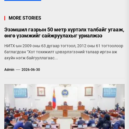
MORE STORIES
Эзэмшил газрын 50 метр хүртэлх талбайг угааж,
өнгө үзэмжийг сайжруулахыг уриалжээ
НИТХ-ын 2009 оны 63 дугаар тогтоол, 2012 оны 61 тогтоолоор
батлагдсан “Хот тохижилт цэвэрлэгээний талаар иргэн аж
ахуйн нэгж байгууллагаас...
Admin
2026-06-30