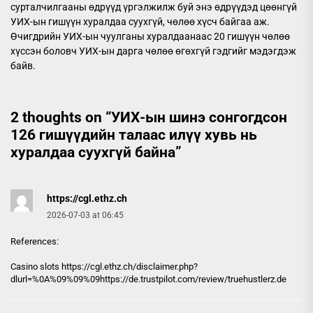
сурталчилгааны өдрүүд үргэлжилж буй энэ өдрүүдэд цөөнгүй
УИХ-ын гишүүн хуралдаа суухгүй, чөлөө хүсч байгаа аж.
Өчигдрийн УИХ-ын чуулганы хуралдаанаас 20 гишүүн чөлөө
хүссэн боловч УИХ-ын дарга чөлөө өгөхгүй гэдгийг мэдэгдэж
байв.
2 thoughts on “
УИХ-ын шинэ сонгогдсон
126 гишүүдийн талаас илүү хувь нь
хуралдаа суухгүй байна
”
https://cgl.ethz.ch
2026-07-03 at 06:45
References:
Casino slots
https://cgl.ethz.ch
/disclaimer.php?
dlurl=%0A%09%09%09https://de.trustpilot.com/review/truehustlerz.de