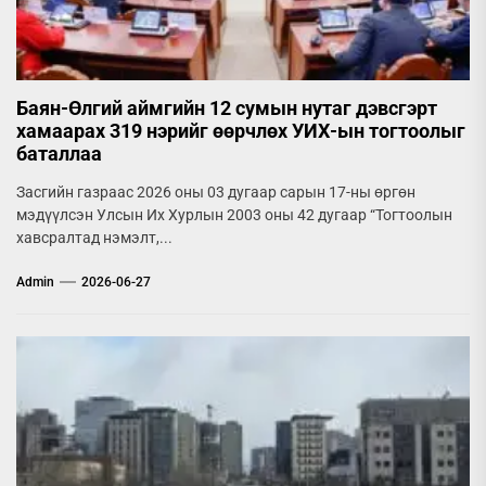
Баян-Өлгий аймгийн 12 сумын нутаг дэвсгэрт
хамаарах 319 нэрийг өөрчлөх УИХ-ын тогтоолыг
баталлаа
Засгийн газраас 2026 оны 03 дугаар сарын 17-ны өргөн
мэдүүлсэн Улсын Их Хурлын 2003 оны 42 дугаар “Тогтоолын
хавсралтад нэмэлт,...
Admin
2026-06-27