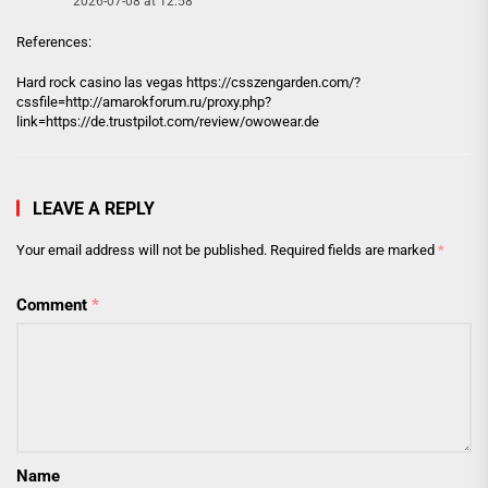
2026-07-08 at 12:58
References:
Hard rock casino las vegas
https://csszengarden.com
/?
cssfile=http://amarokforum.ru/proxy.php?
link=https://de.trustpilot.com/review/owowear.de
LEAVE A REPLY
Your email address will not be published.
Required fields are marked
*
Comment
*
Name