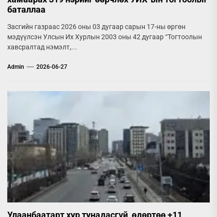
баталлаа
Засгийн газраас 2026 оны 03 дугаар сарын 17-ны өргөн
мэдүүлсэн Улсын Их Хурлын 2003 оны 42 дугаар “Тогтоолын
хавсралтад нэмэлт,...
Admin
2026-06-27
Улаанбаатарт хур тунадасгүй, өдөртөө +11