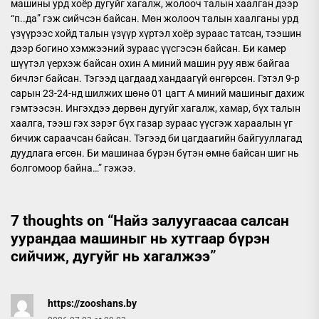
машины урд хоёр дугуйг хагалж, жолооч талын хаалган дээр
“п..да” гэж сийчсэн байсан. Мөн жолооч талын хаалганы урд
үзүүрээс хойд талын үзүүр хүртэл хоёр зураас татсан, тээшин
дээр богино хэмжээний зураас үүсгэсэн байсан. Би камер
шүүтэл үерхэж байсан охин А миний машин руу явж байгаа
бичлэг байсан. Тэгээд цагдаад хандаагүй өнгөрсөн. Гэтэл 9-р
сарын 23-24-нд шилжих шөнө 01 цагт А миний машиныг дахиж
гэмтээсэн. Ингэхдээ дөрвөн дугуйг хагалж, хамар, бүх талын
хаалга, тээш гэх зэрэг бүх газар зураас үүсгэж хараалын үг
бичиж сараачсан байсан. Тэгээд би цагдаагийн байгууллагад
дуудлага өгсөн. Би машинаа бүрэн бүтэн өмнө байсан шиг нь
болгомоор байна…” гэжээ.
7 thoughts on “
Найз залуугаасаа салсан
уурандаа машиныг нь хутгаар бүрэн
сийчиж, дугуйг нь хагалжээ
”
https://zooshans.by