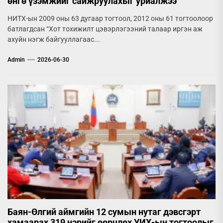
өнгө үзэмжийг сайжруулахыг уриалжээ
НИТХ-ын 2009 оны 63 дугаар тогтоол, 2012 оны 61 тогтоолоор
батлагдсан “Хот тохижилт цэвэрлэгээний талаар иргэн аж
ахуйн нэгж байгууллагаас...
Admin
2026-06-30
Баян-Өлгий аймгийн 12 сумын нутаг дэвсгэрт
хамаарах 319 нэрийг өөрчлөх УИХ-ын тогтоолыг