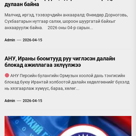
дулаан байна
Малчид, иргэд, тээвэрчдийн анхааралд: Өнөөдөр Дорноговь,
Сүхбаатарын нутгаар салхи, шороон шуургатай байхыг
анхааруулж байна. 2026 оны 04-р сарын...
Admin
2026-04-15
АНУ, Ираны боомтууд руу чиглэсэн далайн
блокад ажиллагаа эхлүүлжээ
АНУ Персийн булангийн Ормузын хоолой дахь тэнгисийн
блокад буюу Ирантай холбоотой далайн хөдөлгөөнийг бүхэлд
нь хязгаарлаж хүмүүс, бараа, хөлөг...
Admin
2026-04-15