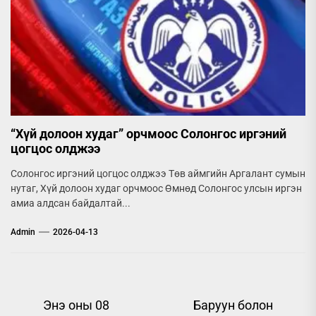
“Хүй долоон худаг” орчмоос Солонгос иргэний
цогцос олджээ
Солонгос иргэний цогцос олджээ Төв аймгийн Аргалант сумын
нутаг, Хүй долоон худаг орчмоос Өмнөд Солонгос улсын иргэн
амиа алдсан байдалтай...
Admin
2026-04-13
Post
Энэ оны 08
Баруун болон