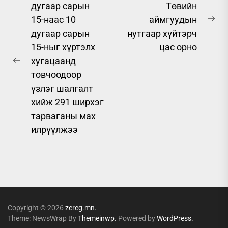
дугаар сарын
Төвийн
navigation
15-наас 10
аймгуудын
Ne
дугаар сарын
нутгаар хүйтэрч
pos
15-ныг хүртэлх
цас орно
хугацаанд
Previous
товчоодоор
post:
үзлэг шалгалт
хийж 291 ширхэг
тарваганы мах
илрүүлжээ
Copyright © 2026
zereg.mn.
Theme: NewsWrap By
Themeinwp.
Powered by
WordPress.