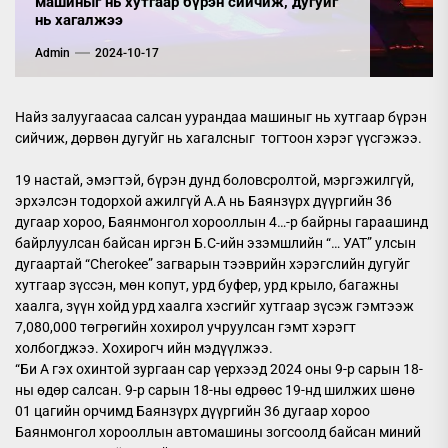
машиныг нь хутгаар бүрэн сийчиж, дугуйг
нь хагалжээ
Admin
2024-10-17
Найз залуугаасаа салсан уурандаа машиныг нь хутгаар бүрэн
сийчиж, дөрвөн дугуйг нь хагалсныг тогтоон хэрэг үүсгэжээ.
19 настай, эмэгтэй, бүрэн дунд боловсролтой, мэргэжилгүй,
эрхэлсэн тодорхой ажилгүй А.А нь Баянзүрх дүүргийн 36
дугаар хороо, Баянмонгол хорооллын 4…-р байрны гараашинд
байрлуулсан байсан иргэн Б.С-ийн эзэмшлийн “… УАТ” улсын
дугаартай “Cherokee” загварын тээврийн хэрэгслийн дугуйг
хутгаар зүссэн, мөн копут, урд буфер, урд крыло, багажны
хаалга, зүүн хойд урд хаалга хэсгийг хутгаар зүсэж гэмтээж
7,080,000 төгрөгийн хохирол учруулсан гэмт хэрэгт
холбогджээ. Хохирогч ийн мэдүүлжээ.
“Би А гэх охинтой зургаан сар үерхээд 2024 оны 9-р сарын 18-
ны өдөр салсан. 9-р сарын 18-ны өдрөөс 19-нд шилжих шөнө
01 цагийн орчимд Баянзүрх дүүргийн 36 дугаар хороо
Баянмонгол хорооллын автомашины зогсоолд байсан миний