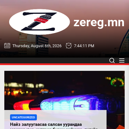
Skip
to
the
zereg.mn
content
zereg.mn
Thursday, August 6th, 2026
7:44:12 PM
UNCATEGORIZED
Найз залуугаасаа салсан уурандаа