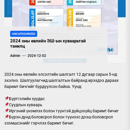
UNCATEGORIZED
2024 оны өвлийн ЭШ-ын хуваарьтай
танилц
Admin
2024-12-02
2024 оны өвлийн элсэлтийн шалгалт 12 дугаар сарын 5-нд
эхэлнэ. Шалгуулагчид шалгалтын байранд ирэхдээ дараах
баримт бичгийг бүрдүүлсэн байна. Үүнд:
Бүртгэлийн хуудас
Суудлын хуваарь
Иргэний үнэмлэх болон түүнтэй дүйцэхүйц баримт бичиг
Бүрэн дунд боловсрол болон түүнээс дээш боловсрол
эзэмшсэнийг гэрчлэх баримт бичиг.