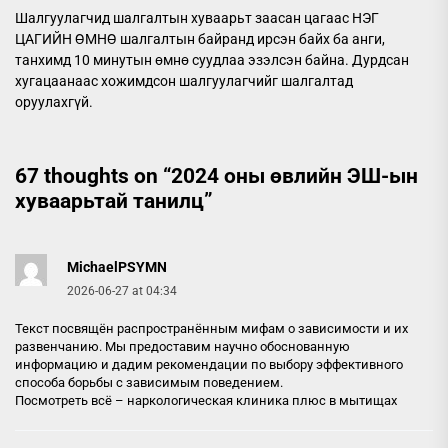
Шалгуулагчид шалгалтын хуваарьт заасан цагаас НЭГ
ЦАГИЙН ӨМНӨ шалгалтын байранд ирсэн байх ба анги,
танхимд 10 минутын өмнө суудлаа эзэлсэн байна. Дурдсан
хугацаанаас хожимдсон шалгуулагчийг шалгалтад
оруулахгүй.
67 thoughts on “
2024 оны өвлийн ЭШ-ын
хуваарьтай танилц
”
MichaelPSYMN
2026-06-27 at 04:34
Текст посвящён распространённым мифам о зависимости и их
развенчанию. Мы предоставим научно обоснованную
информацию и дадим рекомендации по выбору эффективного
способа борьбы с зависимым поведением.
Посмотреть всё –
наркологическая клиника плюс в мытищах