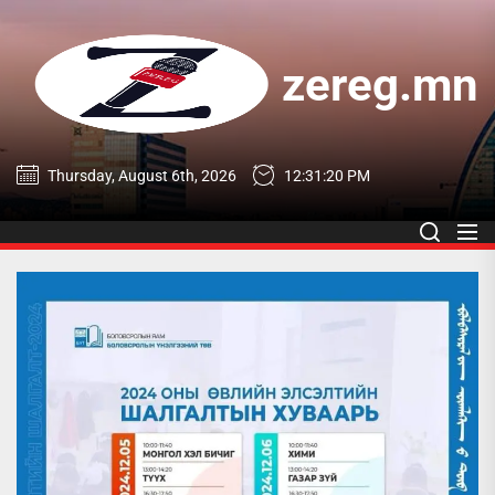
Skip
to
the
zereg.mn
content
zereg.mn
Thursday, August 6th, 2026
12:31:21 PM