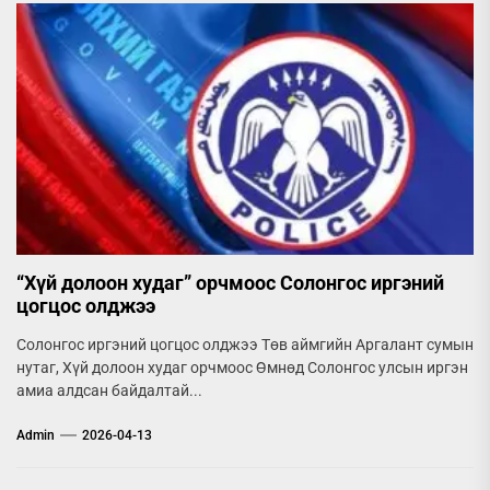
“Хүй долоон худаг” орчмоос Солонгос иргэний
цогцос олджээ
Солонгос иргэний цогцос олджээ Төв аймгийн Аргалант сумын
нутаг, Хүй долоон худаг орчмоос Өмнөд Солонгос улсын иргэн
амиа алдсан байдалтай...
Admin
2026-04-13