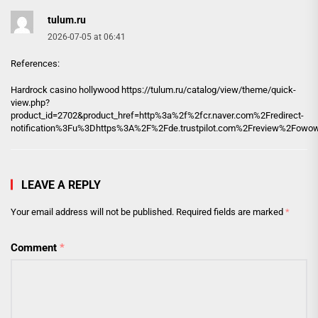
tulum.ru
2026-07-05 at 06:41
References:
Hardrock casino hollywood https://
tulum.ru
/catalog/view/theme/quick-
view.php?
product_id=2702&product_href=http%3a%2f%2fcr.naver.com%2Fredirect-
notification%3Fu%3Dhttps%3A%2F%2Fde.trustpilot.com%2Freview%2Fowow
LEAVE A REPLY
Your email address will not be published.
Required fields are marked
*
Comment
*