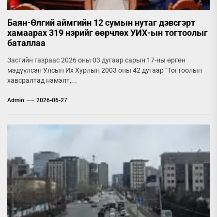
Баян-Өлгий аймгийн 12 сумын нутаг дэвсгэрт
хамаарах 319 нэрийг өөрчлөх УИХ-ын тогтоолыг
баталлаа
Засгийн газраас 2026 оны 03 дугаар сарын 17-ны өргөн
мэдүүлсэн Улсын Их Хурлын 2003 оны 42 дугаар “Тогтоолын
хавсралтад нэмэлт,...
Admin
2026-06-27