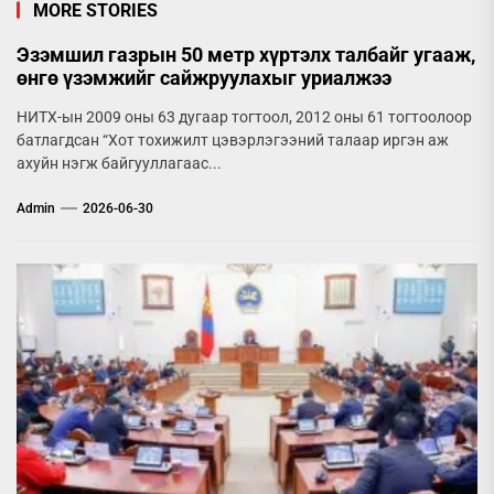
MORE STORIES
Эзэмшил газрын 50 метр хүртэлх талбайг угааж,
өнгө үзэмжийг сайжруулахыг уриалжээ
НИТХ-ын 2009 оны 63 дугаар тогтоол, 2012 оны 61 тогтоолоор
батлагдсан “Хот тохижилт цэвэрлэгээний талаар иргэн аж
ахуйн нэгж байгууллагаас...
Admin
2026-06-30