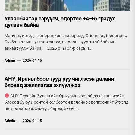
Улаанбаатар сэрүүсч, өдөртөө +4-+6 градус
дулаан байна
Малчид, иргэд, тээвэрчдийн анхааралд: Өнөөдөр Дорноговь,
Сүхбаатарын нутгаар салхи, шороон шуургатай байхыг
анхааруулж байна. 2026 оны 04-р сарын...
Admin
2026-04-15
АНУ, Ираны боомтууд руу чиглэсэн далайн
блокад ажиллагаа эхлүүлжээ
АНУ Персийн булангийн Ормузын хоолой дахь тэнгисийн
блокад буюу Ирантай холбоотой далайн хөдөлгөөнийг бүхэлд
нь хязгаарлаж хүмүүс, бараа, хөлөг...
Admin
2026-04-15