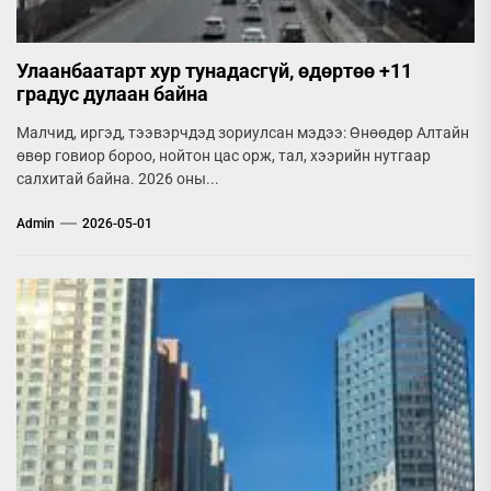
Улаанбаатарт хур тунадасгүй, өдөртөө +11
градус дулаан байна
Малчид, иргэд, тээвэрчдэд зориулсан мэдээ: Өнөөдөр Алтайн
өвөр говиор бороо, нойтон цас орж, тал, хээрийн нутгаар
салхитай байна. 2026 оны...
Admin
2026-05-01