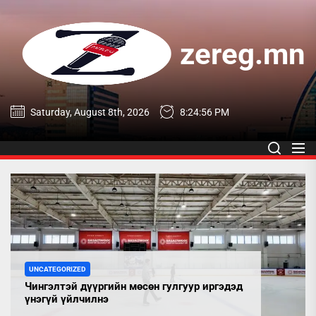
Skip
to
the
zereg.mn
content
zereg.mn
Saturday, August 8th, 2026
8:24:56 PM
UNCATEGORIZED
Чингэлтэй дүүргийн мөсөн гулгуур иргэдэд
үнэгүй үйлчилнэ