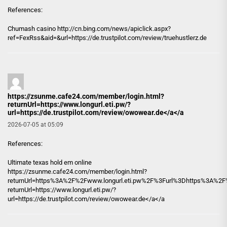
References:
Chumash casino http://
cn.bing.com
/news/apiclick.aspx?
ref=FexRss&aid=&url=https://de.trustpilot.com/review/truehustlerz.de
https://zsunme.cafe24.com/member/login.html?
returnUrl=https://www.longurl.eti.pw/?
url=https://de.trustpilot.com/review/owowear.de</a</a
2026-07-05 at 05:09
References:
Ultimate texas hold em online
https://zsunme.cafe24.com/member/login.html?
returnUrl=https%3A%2F%2Fwww.longurl.eti.pw%2F%3Furl%3Dhttps%3A%2F%
returnUrl=https://www.longurl.eti.pw/?
url=https://de.trustpilot.com/review/owowear.de</a</a