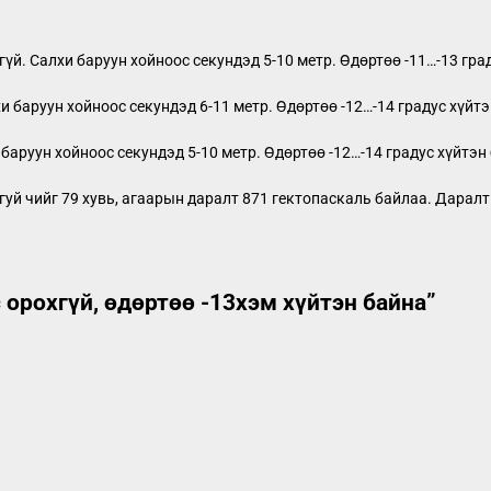
хгүй. Салхи баруун хойноос секундэд 5-10 метр. Өдөртөө -11…-13 гра
и баруун хойноос секундэд 6-11 метр. Өдөртөө -12…-14 градус хүйтэ
баруун хойноос секундэд 5-10 метр. Өдөртөө -12…-14 градус хүйтэн
нгуй чийг 79 хувь, агаарын даралт 871 гектопаскаль байлаа. Даралт
 орохгүй, өдөртөө -13хэм хүйтэн байна
”