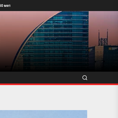
лбайг угааж, өнгө үзэмжийг сайжруулахыг уриалжээ