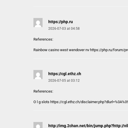
https://php.ru
2026-07-03 at 04:58
References:
Rainbow casino west wendover nv
https://php.ru
/forum/pro
https://cgl.ethz.ch
2026-07-05 at 03:12
References:
O l g slots
https://cgl.ethz.ch
/disclaimer.php?dlurl=%0A%09
http://img.2chan.net/bin/jump.php?http://v