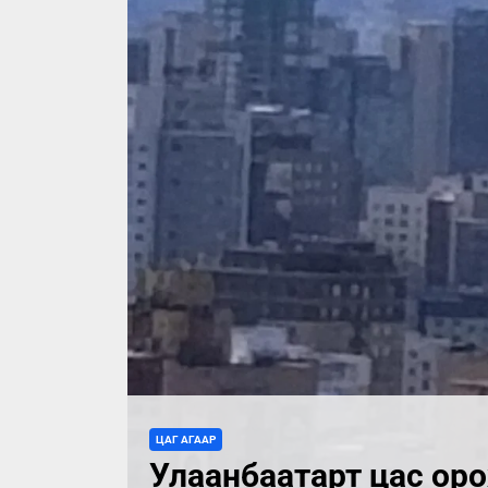
ЦАГ АГААР
Улаанбаатарт цас оро