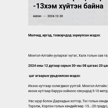
-13хэм хүйтэн байна
Admin
2024-12-30
Малчид, иргэд, тээвэрчдэд зориулсан мэдээ:
Монгол-Алтайн уулархаг нутаг, Халх голын сав га
2024 оны 12 дугаар сарын 30-ны 08 цагаас 20 ца
цаг агаарын урьдчилсан мэдээ:
Ихэнх нутгаар солигдмол үүлтэй. Монгол-Алтайн у
ихэнх нутгаар баруун хойноос секундэд 5-10 метр
Увс нуур болон Дархадын хотгор, Тэс голын хөндий
Тэрэлж, Хэрлэн голын хөндийгөөр -15…-20 градус, 