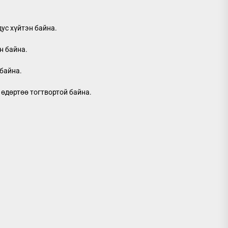
дус хүйтэн байна.
н байна.
 байна.
 өдөртөө тогтвортой байна.