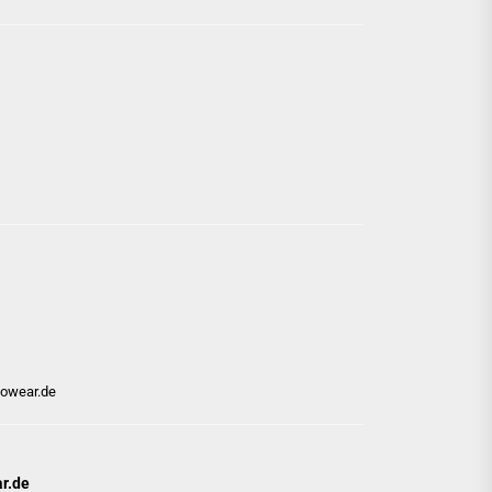
wowear.de
ar.de