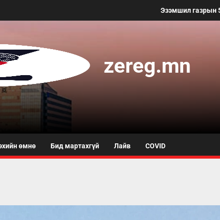
Эзэмшил газрын 50 метр хүртэлх та
zereg.mn
эхийн өмнө
Бид мартахгүй
Лайв
COVID