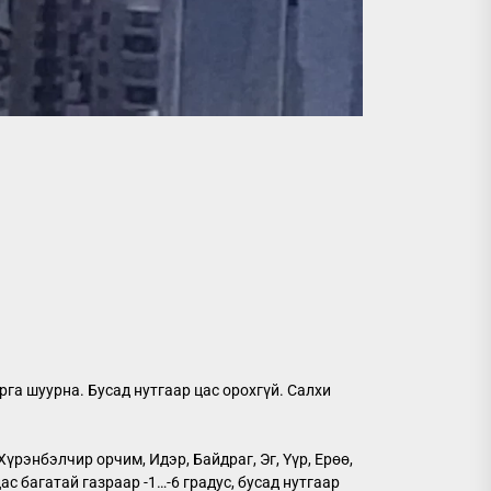
рга шуурна. Бусад нутгаар цас орохгүй. Салхи
Хүрэнбэлчир орчим, Идэр, Байдраг, Эг, Үүр, Ерөө,
с багатай газраар -1…-6 градус, бусад нутгаар