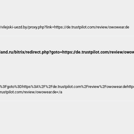
/vilejski-uezd.by/proxy.php?link=https://de.trustpilot.com/review/owowear.de
idland.ru/bitrix/redirect.php?goto=https://de.trustpilot.com/review/owo
p%3Fgoto%3Dhttps%3A%2F%2Fde.trustpilot.com%2Freview%2Fowowear.dehttps:/
e.trustpilot.com/review/owowear.de</a