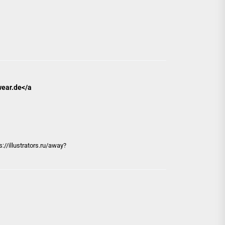
wear.de</a
/illustrators.ru/away?