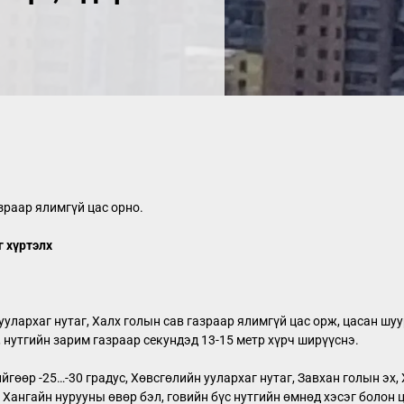
зраар ялимгүй цас орно.
г хүртэлх
улархаг нутаг, Халх голын сав газраар ялимгүй цас орж, цасан шуу
, нутгийн зарим газраар секундэд 13-15 метр хүрч ширүүснэ.
гөөр -25…-30 градус, Хөвсгөлийн уулархаг нутаг, Завхан голын эх, 
Хангайн нурууны өвөр бэл, говийн бүс нутгийн өмнөд хэсэг болон ца