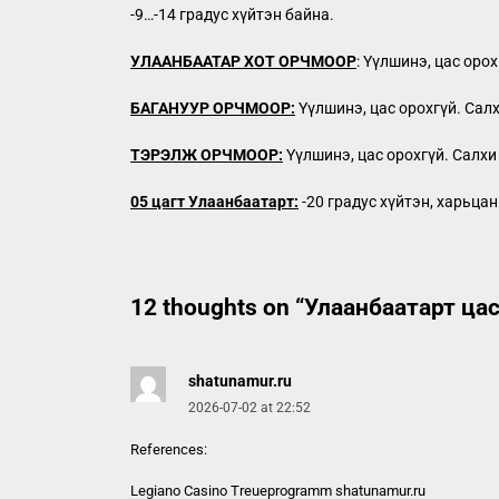
-9…-14 градус хүйтэн байна.
УЛААНБААТАР ХОТ ОРЧМООР
: Үүлшинэ, цас оро
БАГАНУУР ОРЧМООР:
Үүлшинэ, цас орохгүй. Салх
ТЭРЭЛЖ ОРЧМООР:
Үүлшинэ, цас орохгүй. Салхи 
05 цагт Улаанбаатарт:
-20 градус хүйтэн, харьца
12 thoughts on “
Улаанбаатарт цас
shatunamur.ru
2026-07-02 at 22:52
References:
Legiano Casino Treueprogramm
shatunamur.ru