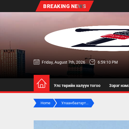
Skip
BREAKING NEWS
to
the
content
zereg.mn
Friday, August 7th, 2026
6:59:11 PM
Улс төрийн халуун тогоо
Зэрэг нэм
Home
Улаанбаатарт...