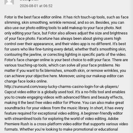
2026-08-01 at 06:52
Fotor is the best face editor online. It has rich touch-up tools, such as face
slimming, skin smoothing, wrinkle removal, and so on. Besides, you can
also use our photo editing tools to add makeup to your face photo. Not
only editing your face, but Fotor also allows adjust the size and brightness
of your face photo. Facetune has always been about giving users high
control over their appearance, and their video app is no different. It’s best
for users who like fine-tuning every detail, whether that’s smoothing skin,
contouring the jawline, or correcting lighting in specific parts of the video.
Fotor’s face changer online is your best choice to edit your face. There are
various touching-up tools, which can solve all your face problems. No
matter if you want to fix blemishes, smooth skin, or remove wrinkles, you
can achieve your objective here. Moreover, using our makeup editor can
change face looks online.
http://sunsund.com/easy-lucky-charms-casino-login-for-uk-players/
Capcut video editor is a globally used tool. It’s a no-frills tool and enables
you to create engaging videos with advanced filters and beauty effects,
making it the best free video editor for iPhone. You can also make great
soundtracks for your videos from the music library. In short, it has every
feature required for exceptional video editing. A beginner-friendly editor
with streamlined tools for exploring the world of video editing. Adobe
Premiere Rush is a cross-platform video editor that supports various video
formats. Whether you’re looking to make promotional or educational