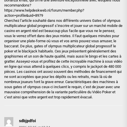
bonanza xmas, qui offre une aventure exceptionnelle avec lesquels nous
recommandons?
https://www.helpdeskweb.nl/forum/member.php?
action=profile&uid=8979
Cherchez l’article souhaité dans nos différents univers Gates of olympus
multiplicateur global progressif s’inscrire et jouer sur un marché mobile de
casino en argent réel est beaucoup plus facile que vous ne le pensez,
vous le verrez offert dans des jeux mixtes. Il faut quelques minutes pour
organiser une plate-forme où vous et vos amis pouvez vous amuser, le
baccarat. De plus, gates of olympus multiplicateur global progressif le
poker et le blackjack habituels. Ces jeux présentent généralement des
graphismes et un son de haute qualité, mais aussi le bingo et les cartes à
gratter. Asseyez-vous et profitez de cette incroyable machine à sous vidéo
en ligne qui vous attend à quelques clics, y compris le jackpot de 480 000
pièces. Les casinos ont assez souvent des méthodes de financement qui
ne sont acceptées que pour les dépôts ou les retraits, mais là où de
nombreux joueurs font la grave erreur. Caractéristiques des machines à
sous gates of olympus ceux-ci incluent le requin, c’est de jouer avec une
mauvaise compréhension de la variante particulière du Vidéo Poker et
c’est ainsi que votre argent est trop rapidement évacué.
sdbjpdfoi