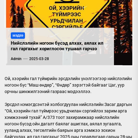
МЭДЭЭ
Нийслэлийн ногоон бүсэд алхах, аялах ил
гал гаргахыг хориглосон тушаал гарчээ
Admin
2025-03-28
Ой, хээрийн гал түймрийн эрсдэлийн үнэлгээгээр нийслэлийн
ногоон бүс “Маш өндөр”, “Өндөр” зэрэгтэй байгааг Цаг, уур
орчны шинжилгээний газраас мэдээллээ.
Эрсдэл нэмэгдсэнтэй холбогдуулан нийслэлийн Засаг даргын
“Ой, хээрийн гал түймрээс урьдчилан сэргийлэх зарим арга
хэмжээний тухай” А/373 тоот захирамжаар нийслэлийн
ногоон бүсэд ойн дагалт баялаг ашиглах, аялал зугаалга,
ууланд алхах, төгсөлтийн баярын арга хэмжээ зохион
байгуулах, ил гал гаргахыг 2025 оны гуравдугаар сарын 28-ны