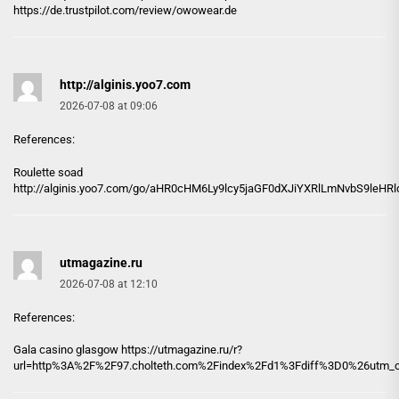
https://de.trustpilot.com/review/owowear.de
http://alginis.yoo7.com
2026-07-08 at 09:06
References:
Roulette soad
http://alginis.yoo7.com
/go/aHR0cHM6Ly9lcy5jaGF0dXJiYXRlLmNvbS9leH
utmagazine.ru
2026-07-08 at 12:10
References:
Gala casino glasgow https://
utmagazine.ru
/r?
url=http%3A%2F%2F97.cholteth.com%2Findex%2Fd1%3Fdiff%3D0%26utm_c