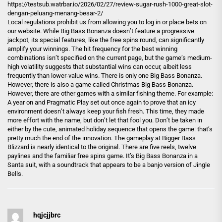
https://testsub.watrbar.io/2026/02/27/review-sugar-rush-1000-great-slot-
dengan-peluang-menang-besar-2/
Local regulations prohibit us from allowing you to log in or place bets on
our website. While Big Bass Bonanza doesn’t feature a progressive
jackpot, its special features, like the free spins round, can significantly
amplify your winnings. The hit frequency for the best winning
combinations isn’t specified on the current page, but the game’s medium-
high volatility suggests that substantial wins can occur, albeit less
frequently than lower-value wins. There is only one Big Bass Bonanza.
However, there is also a game called Christmas Big Bass Bonanza.
However, there are other games with a similar fishing theme. For example:
A year on and Pragmatic Play set out once again to prove that an icy
environment doesn’t always keep your fish fresh. This time, they made
more effort with the name, but don’t let that fool you. Don’t be taken in
either by the cute, animated holiday sequence that opens the game: that’s
pretty much the end of the innovation. The gameplay at Bigger Bass
Blizzard is nearly identical to the original. There are five reels, twelve
paylines and the familiar free spins game. It’s Big Bass Bonanza in a
Santa suit, with a soundtrack that appears to be a banjo version of Jingle
Bells.
hqjcjjbrc