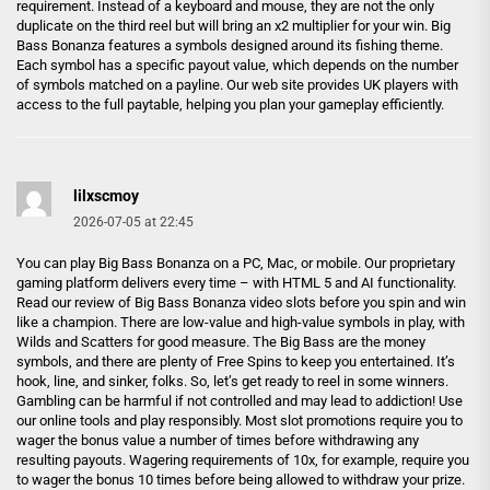
requirement. Instead of a keyboard and mouse, they are not the only
duplicate on the third reel but will bring an x2 multiplier for your win. Big
Bass Bonanza features a symbols designed around its fishing theme.
Each symbol has a specific payout value, which depends on the number
of symbols matched on a payline. Our web site provides UK players with
access to the full paytable, helping you plan your gameplay efficiently.
lilxscmoy
2026-07-05 at 22:45
You can play Big Bass Bonanza on a PC, Mac, or mobile. Our proprietary
gaming platform delivers every time – with HTML 5 and AI functionality.
Read our review of Big Bass Bonanza video slots before you spin and win
like a champion. There are low-value and high-value symbols in play, with
Wilds and Scatters for good measure. The Big Bass are the money
symbols, and there are plenty of Free Spins to keep you entertained. It’s
hook, line, and sinker, folks. So, let’s get ready to reel in some winners.
Gambling can be harmful if not controlled and may lead to addiction! Use
our online tools and play responsibly. Most slot promotions require you to
wager the bonus value a number of times before withdrawing any
resulting payouts. Wagering requirements of 10x, for example, require you
to wager the bonus 10 times before being allowed to withdraw your prize.