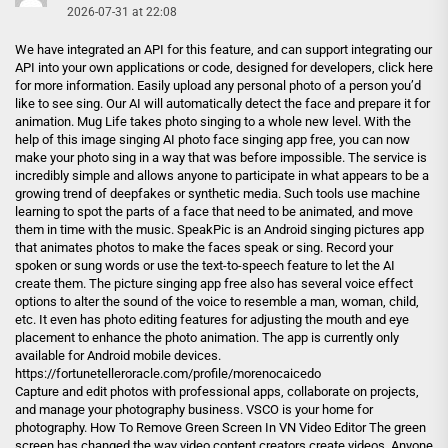
2026-07-31 at 22:08
We have integrated an API for this feature, and can support integrating our
API into your own applications or code, designed for developers, click here
for more information. Easily upload any personal photo of a person you’d
like to see sing. Our AI will automatically detect the face and prepare it for
animation. Mug Life takes photo singing to a whole new level. With the
help of this image singing AI photo face singing app free, you can now
make your photo sing in a way that was before impossible. The service is
incredibly simple and allows anyone to participate in what appears to be a
growing trend of deepfakes or synthetic media. Such tools use machine
learning to spot the parts of a face that need to be animated, and move
them in time with the music. SpeakPic is an Android singing pictures app
that animates photos to make the faces speak or sing. Record your
spoken or sung words or use the text-to-speech feature to let the AI
create them. The picture singing app free also has several voice effect
options to alter the sound of the voice to resemble a man, woman, child,
etc. It even has photo editing features for adjusting the mouth and eye
placement to enhance the photo animation. The app is currently only
available for Android mobile devices.
https://fortunetelleroracle.com/profile/morenocaicedo
Capture and edit photos with professional apps, collaborate on projects,
and manage your photography business. VSCO is your home for
photography. How To Remove Green Screen In VN Video Editor The green
screen has changed the way video content creators create videos. Anyone