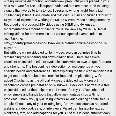
writing, resume distribution, and interview prep until you’re placed in your
next role. One flat fee. Full support. Video editors are more used to using
visuals than words to tell stories. So resume writing might feel a tad
challenging at first. Passionate and meticulous Film and Video Editor with
5+ years of experience working for Mikes & Webs video editing company.
Recorded and produced 25+ videos using DSLR and 4+ lenses.
Incremented the amount of clients’ YouTube views by 200%. Skilled at
editing videos for commercials and various special events, adept at
multitasking.
http://noentry.pl/mad-casino-uk-review-a-premier-online-casino-for-uk-
players/
But with the online video editor by Invideo, you can optimize time by
diminishing the rendering and downloading time. There are several
excellent online video editors available, each with its own unique features
and strengths. The best online video editor for you depends on your
specific needs and preferences. Start exploring the field with Renderforest
to get top-notch results in no time! For fast and simple editing, we’ve
added Clipchamp as the official Microsoft video editor. Microsoft
Clipchamp comes preinstalled on Windows 11 devices. Fastreel is a free
online video editor that helps me edit videos for my YouTube channel. I
enjoy simple and handy tools that allow me montage clips with no
problems. Thank you, guys! Using Vizard’s AI video editing capabilities is
simple. Choose any of your existing long-form videos, such as recorded
webinars, video podcasts, or interviews. Vizard can transcribe, extract
highlights, trim, and add captions for you. All of this is done automatically.