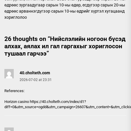
өдрөөс зургаадугаар сарын 10-ны өдөр, есдүгээр сарын 20-ны
өдрөөс арваннэгдүгээр сарын 10-ны өдрийг хүртэл хугацаанд
хориглолоо
26 thoughts on “
Нийслэлийн ногоон бүсэд
алхах, аялах ил гал гаргахыг хориглосон
тушаал гарчээ
”
40.cholteth.com
2026-07-02 at 23:31
References:
Horizon casino https://
40.cholteth.com
/index/d1?
diff=0&utm_source=ogdd&utm_campaign=26607&utm_content=&utm_clickid=g