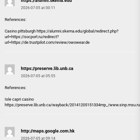
https://alumni.skema.edu
2026-07-05 at 00:11
References:
Casino pittsburgh
https://alumni.skema.edu
/global/redirect.php?
url=https://socport.ru/redirect?
url=https://de.trustpilot.com/review/owowear.de
https://preserve.lib.unb.ca
2026-07-05 at 05:55
References:
Isle capri casino
https://preserve.lib.unb.ca
/wayback/20141205151334mp_/www.sinp.msu.ru
http://maps.google.com.hk
2026-07-05 at 09:14