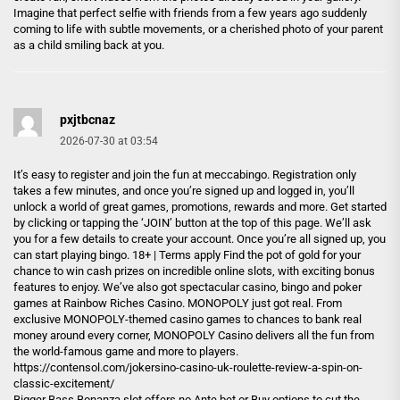
Imagine that perfect selfie with friends from a few years ago suddenly
coming to life with subtle movements, or a cherished photo of your parent
as a child smiling back at you.
pxjtbcnaz
2026-07-30 at 03:54
It’s easy to register and join the fun at meccabingo. Registration only
takes a few minutes, and once you’re signed up and logged in, you’ll
unlock a world of great games, promotions, rewards and more. Get started
by clicking or tapping the ‘JOIN’ button at the top of this page. We’ll ask
you for a few details to create your account. Once you’re all signed up, you
can start playing bingo. 18+ | Terms apply Find the pot of gold for your
chance to win cash prizes on incredible online slots, with exciting bonus
features to enjoy. We’ve also got spectacular casino, bingo and poker
games at Rainbow Riches Casino. MONOPOLY just got real. From
exclusive MONOPOLY-themed casino games to chances to bank real
money around every corner, MONOPOLY Casino delivers all the fun from
the world-famous game and more to players.
https://contensol.com/jokersino-casino-uk-roulette-review-a-spin-on-
classic-excitement/
Bigger Bass Bonanza slot offers no Ante bet or Buy options to cut the