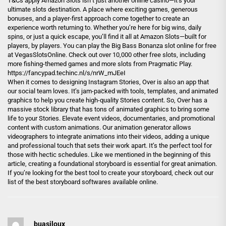
T&Cs apply Amazon Slots isn’t just another online casino—it’s your
ultimate slots destination. A place where exciting games, generous
bonuses, and a player-first approach come together to create an
experience worth returning to. Whether you’re here for big wins, daily
spins, or just a quick escape, you’ll find it all at Amazon Slots—built for
players, by players. You can play the Big Bass Bonanza slot online for free
at VegasSlotsOnline. Check out over 10,000 other free slots, including
more fishing-themed games and more slots from Pragmatic Play.
https://fancypad.techinc.nl/s/nrW_mJEeI
When it comes to designing Instagram Stories, Over is also an app that
our social team loves. It’s jam-packed with tools, templates, and animated
graphics to help you create high-quality Stories content. So, Over has a
massive stock library that has tons of animated graphics to bring some
life to your Stories. Elevate event videos, documentaries, and promotional
content with custom animations. Our animation generator allows
videographers to integrate animations into their videos, adding a unique
and professional touch that sets their work apart. It’s the perfect tool for
those with hectic schedules. Like we mentioned in the beginning of this
article, creating a foundational storyboard is essential for great animation.
If you’re looking for the best tool to create your storyboard, check out our
list of the best storyboard softwares available online.
buasjloux