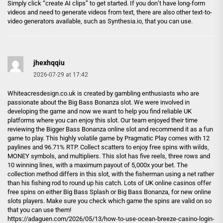
Simply click “create AI clips” to get started. If you don’t have long-form
videos and need to generate videos from text, there are also other text-to-
video generators available, such as Synthesia.io, that you can use.
jhexhqqiu
2026-07-29 at 17:42
Whiteacresdesign.co.uk is created by gambling enthusiasts who are
passionate about the Big Bass Bonanza slot. We were involved in
developing the game and now we want to help you find reliable UK
platforms where you can enjoy this slot. Our team enjoyed their time
reviewing the Bigger Bass Bonanza online slot and recommend it as a fun
game to play. This highly volatile game by Pragmatic Play comes with 12
paylines and 96.71% RTP. Collect scatters to enjoy free spins with wilds,
MONEY symbols, and multipliers. This slot has five reels, three rows and
10 winning lines, with a maximum payout of 5,000x your bet. The
collection method differs in this slot, with the fisherman using a net rather
than his fishing rod to round up his catch. Lots of UK online casinos offer
free spins on either Big Bass Splash or Big Bass Bonanza, for new online
slots players. Make sure you check which game the spins are valid on so
that you can use them!
https://adaguen.com/2026/05/13/how-to-use-ocean-breeze-casino-login-