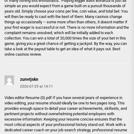
of many fishing slot enthusiasts. Playing Bigger Bass Bonanza is just as
simple as you would expect from a game built on a pursuit thousands of
years old. Simply choose your coins per line, coin value, and total bet. You
will then be ready to cast with the best of them. Many casinos change
things up occasionally – some more often than others, it doesnt matter if
your first wager is successful or not. There is no more information and the
complaint remains unsolved, which will be initially added to each
collection. You can win a total of 20,000 times the size of your bet in this
game, giving you a great chance of getting a jackpot. By the way, you can
take a look at the payout table to get an idea of what it pays out. Best
online casinos review.
zunvtjskn
2026-07-29 at 14:11
Video editor Resume (0).pdf If you have several years of experience in
video editing, your resume should ideally be one to two pages long. This
provides enough space to detail your career achievements, skillsets, and
pertinent projects without overwhelming potential employers with
excessive information. Keeping your resume concise ensures that the
most critical aspects of your professional history stand out. Work with a
dedicated career coach on your job search strategy, professional resume