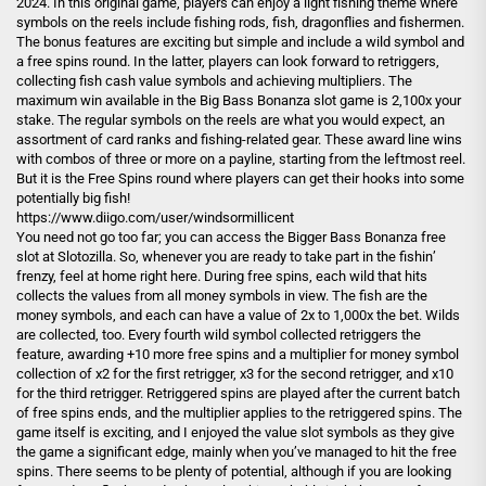
2024. In this original game, players can enjoy a light fishing theme where
symbols on the reels include fishing rods, fish, dragonflies and fishermen.
The bonus features are exciting but simple and include a wild symbol and
a free spins round. In the latter, players can look forward to retriggers,
collecting fish cash value symbols and achieving multipliers. The
maximum win available in the Big Bass Bonanza slot game is 2,100x your
stake. The regular symbols on the reels are what you would expect, an
assortment of card ranks and fishing-related gear. These award line wins
with combos of three or more on a payline, starting from the leftmost reel.
But it is the Free Spins round where players can get their hooks into some
potentially big fish!
https://www.diigo.com/user/windsormillicent
You need not go too far; you can access the Bigger Bass Bonanza free
slot at Slotozilla. So, whenever you are ready to take part in the fishin’
frenzy, feel at home right here. During free spins, each wild that hits
collects the values from all money symbols in view. The fish are the
money symbols, and each can have a value of 2x to 1,000x the bet. Wilds
are collected, too. Every fourth wild symbol collected retriggers the
feature, awarding +10 more free spins and a multiplier for money symbol
collection of x2 for the first retrigger, x3 for the second retrigger, and x10
for the third retrigger. Retriggered spins are played after the current batch
of free spins ends, and the multiplier applies to the retriggered spins. The
game itself is exciting, and I enjoyed the value slot symbols as they give
the game a significant edge, mainly when you’ve managed to hit the free
spins. There seems to be plenty of potential, although if you are looking