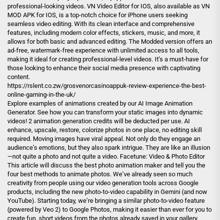
professional-looking videos. VN Video Editor for IOS, also available as VN
MOD APK for IOS, is a top-notch choice for iPhone users seeking
seamless video editing. With its clean interface and comprehensive
features, including modern color effects, stickers, music, and more, it
allows for both basic and advanced editing. The Modded version offers an
ad-free, watermark-free experience with unlimited access to all tools,
making it ideal for creating professional-level videos. It’s a must-have for
those looking to enhance their social media presence with captivating
content.
https://rslent.co.zw/grosvenorcasinoappuk-review-experience-the-best-
online-gaming-in-the-uk/
Explore examples of animations created by our AI Image Animation
Generator. See how you can transform your static images into dynamic
videos! 2 animation generation credits will be deducted per use. AI
enhance, upscale, restore, colorize photos in one place, no editing skill
required. Moving images have viral appeal. Not only do they engage an
audience’s emotions, but they also spark intrigue. They are like an illusion
—not quite a photo and not quite a video. Facetune: Video & Photo Editor
This article will discuss the best photo animation maker and tell you the
four best methods to animate photos. We’ve already seen so much
creativity from people using our video generation tools across Google
products, including the new photo-to-video capability in Gemini (and now
YouTube). Starting today, we’re bringing a similar photo-to-video feature
(powered by Veo 2) to Google Photos, making it easier than ever for you to
create fun, short videos from the photos already saved in your gallery.