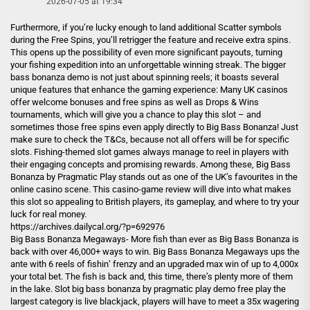
2026-07-05 at 19:34
Furthermore, if you’re lucky enough to land additional Scatter symbols
during the Free Spins, you’ll retrigger the feature and receive extra spins.
This opens up the possibility of even more significant payouts, turning
your fishing expedition into an unforgettable winning streak. The bigger
bass bonanza demo is not just about spinning reels; it boasts several
unique features that enhance the gaming experience: Many UK casinos
offer welcome bonuses and free spins as well as Drops & Wins
tournaments, which will give you a chance to play this slot – and
sometimes those free spins even apply directly to Big Bass Bonanza! Just
make sure to check the T&Cs, because not all offers will be for specific
slots. Fishing-themed slot games always manage to reel in players with
their engaging concepts and promising rewards. Among these, Big Bass
Bonanza by Pragmatic Play stands out as one of the UK’s favourites in the
online casino scene. This casino-game review will dive into what makes
this slot so appealing to British players, its gameplay, and where to try your
luck for real money.
https://archives.dailycal.org/?p=692976
Big Bass Bonanza Megaways- More fish than ever as Big Bass Bonanza is
back with over 46,000+ ways to win. Big Bass Bonanza Megaways ups the
ante with 6 reels of fishin’ frenzy and an upgraded max win of up to 4,000x
your total bet. The fish is back and, this time, there’s plenty more of them
in the lake. Slot big bass bonanza by pragmatic play demo free play the
largest category is live blackjack, players will have to meet a 35x wagering