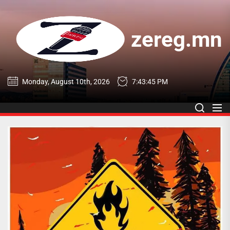
Skip
to
the
zereg.mn
content
zereg.mn
Monday, August 10th, 2026
7:43:46 PM