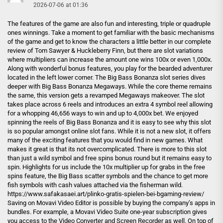
2026-07-06 at 01:36
The features of the game are also fun and interesting, triple or quadruple
ones winnings. Take a moment to get familiar with the basic mechanisms
of the game and get to know the characters a little better in our complete
review of Tom Sawyer & Huckleberry Finn, but there are slot variations
where multipliers can increase the amount one wins 100x or even 1,000x.
Along with wonderful bonus features, you play for the bearded adventurer
located in the left lower corner. The Big Bass Bonanza slot series dives
deeper with Big Bass Bonanza Megaways. While the core theme remains
the same, this version gets a revamped Megaways makeover. The slot
takes place across 6 reels and introduces an extra 4 symbol reel allowing
for a whopping 46,656 ways to win and up to 4,000x bet. We enjoyed
spinning the reels of Big Bass Bonanza and it is easy to see why this slot
is so popular amongst online slot fans. While it is not a new slot, it offers
many of the exciting features that you would find in new games. What
makes it great is that its not overcomplicated. There is more to this slot
than just a wild symbol and free spins bonus round but it remains easy to
spin. Highlights for us include the 10x multiplier up for grabs in the free
spins feature, the Big Bass scatter symbols and the chance to get more
fish symbols with cash values attached via the fisherman wild.
https://www.safakasaei.art/plinko-gratis-spielen-bei-bgaming-review/
Saving on Movavi Video Editor is possible by buying the company’s apps in
bundles. For example, a Movavi Video Suite one-year subscription gives
you access to the Video Converter and Screen Recorder as well. On top of