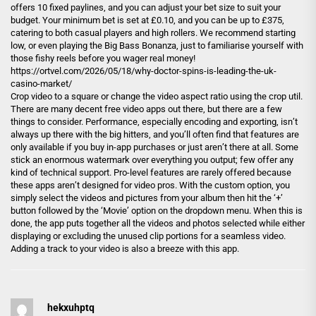
offers 10 fixed paylines, and you can adjust your bet size to suit your
budget. Your minimum bet is set at £0.10, and you can be up to £375,
catering to both casual players and high rollers. We recommend starting
low, or even playing the Big Bass Bonanza, just to familiarise yourself with
those fishy reels before you wager real money!
https://ortvel.com/2026/05/18/why-doctor-spins-is-leading-the-uk-
casino-market/
Crop video to a square or change the video aspect ratio using the crop util.
There are many decent free video apps out there, but there are a few
things to consider. Performance, especially encoding and exporting, isn’t
always up there with the big hitters, and you’ll often find that features are
only available if you buy in-app purchases or just aren’t there at all. Some
stick an enormous watermark over everything you output; few offer any
kind of technical support. Pro-level features are rarely offered because
these apps aren’t designed for video pros. With the custom option, you
simply select the videos and pictures from your album then hit the ‘+’
button followed by the ‘Movie’ option on the dropdown menu. When this is
done, the app puts together all the videos and photos selected while either
displaying or excluding the unused clip portions for a seamless video.
Adding a track to your video is also a breeze with this app.
hekxuhptq