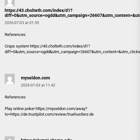
https://43.cholteth.com/index/d1?
diff=0&utm_source=ogdd&utm_campaign=26607&utm_content=&utm_c
2026-07-03 at 01:59
References:
Craps system
https://43.cholteth.com/index/d1?
diff=0&utm_source=ogdd&utm_campaign=26607&utm_content=&utm_clickid=m
myseldon.com
2026-07-03 at 11:42
References:
Play online poker https://
myseldon.com
/away?
to=https://de.trustpilot.com/review/truehustlerz.de