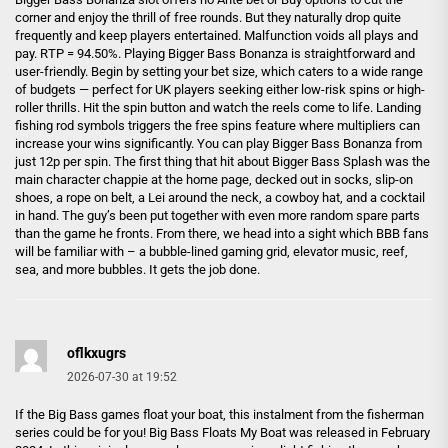
corner and enjoy the thrill of free rounds. But they naturally drop quite
frequently and keep players entertained. Malfunction voids all plays and
pay. RTP = 94.50%. Playing Bigger Bass Bonanza is straightforward and
user-friendly. Begin by setting your bet size‚ which caters to a wide range
of budgets — perfect for UK players seeking either low-risk spins or high-
roller thrills. Hit the spin button and watch the reels come to life. Landing
fishing rod symbols triggers the free spins feature where multipliers can
increase your wins significantly. You can play Bigger Bass Bonanza from
just 12p per spin. The first thing that hit about Bigger Bass Splash was the
main character chappie at the home page, decked out in socks, slip-on
shoes, a rope on belt, a Lei around the neck, a cowboy hat, and a cocktail
in hand. The guy’s been put together with even more random spare parts
than the game he fronts. From there, we head into a sight which BBB fans
will be familiar with – a bubble-lined gaming grid, elevator music, reef,
sea, and more bubbles. It gets the job done.
oflkxugrs
2026-07-30 at 19:52
If the Big Bass games float your boat, this instalment from the fisherman
series could be for you! Big Bass Floats My Boat was released in February