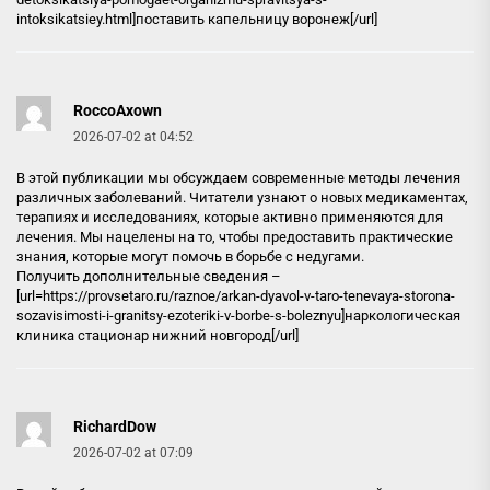
intoksikatsiey.html]поставить капельницу воронеж[/url]
RoccoAxown
2026-07-02 at 04:52
В этой публикации мы обсуждаем современные методы лечения
различных заболеваний. Читатели узнают о новых медикаментах,
терапиях и исследованиях, которые активно применяются для
лечения. Мы нацелены на то, чтобы предоставить практические
знания, которые могут помочь в борьбе с недугами.
Получить дополнительные сведения –
[url=https://provsetaro.ru/raznoe/arkan-dyavol-v-taro-tenevaya-storona-
sozavisimosti-i-granitsy-ezoteriki-v-borbe-s-boleznyu]наркологическая
клиника стационар нижний новгород[/url]
RichardDow
2026-07-02 at 07:09