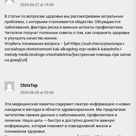
2026-06-27 at 19:49
В статье по вопросам здоровья мы рассматриваем актуальные
проблемы, с которыми сталкивается общество. Обсуждаются
заболевания, факторы риска и важные аспекты профилактики.
Читатели получат полезные советы о том, как сохранить здоровье
и улучшить качество жизни.
Углубить понимание вопроса – [url=https://sud-cher.ru/pravovaya-i-
soczialnaya-otvetstvennost-kak-alkogolnyj-sryv-vedet-k-katastrofe-i-
metody-mediczinskogo-vmeshatelstva/]экстренная помощь при запое
на дому[/url]
ChrisTap
2026-06-28 at 03:40
Эта медицинская заметка содержит сжатую информацию о новых
находках и методах в области здравоохранения. Мы предлагаем
читателям свежие данные о заболеваниях, профилактике и
лечении. Наша цель — быстро и доступно донести важную
информацию, которая поможет в повседневной жизни и
понимании здоровья.