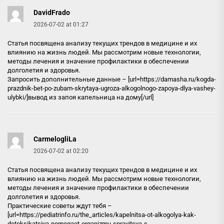
DavidFrado
2026-07-02 at 01:27
Статья посвящена анализу текущих трендов в медицине и их
влиянию на жизнь людей. Мы рассмотрим новые технологии,
методы лечения и значение профилактики в обеспечении
долголетия и здоровья.
Запросить дополнительные данные – [url=https://damasha.ru/kogda-
prazdnik-bet-po-zubam-skrytaya-ugroza-alkogolnogo-zapoya-dlya-vashey-
ulybki/]вывод из запоя капельница на дому[/url]
CarmelogliLa
2026-07-02 at 02:20
Статья посвящена анализу текущих трендов в медицине и их
влиянию на жизнь людей. Мы рассмотрим новые технологии,
методы лечения и значение профилактики в обеспечении
долголетия и здоровья.
Практические советы ждут тебя –
[url=https://pediatrinfo.ru/the_articles/kapelnitsa-ot-alkogolya-kak-
detoksikatsiya-pomogaet-organizmu-spravitsya-s-