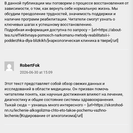
В данной публикации мы поговорим о процессе восстановления от
зависимости, о том, как вернуть себе нормальную жизнь. Мы
обсудим преодоление трудностей, значимость поддержки и
наличие программ реабилитации. Читатели смогут узнать о
ключевых шагах к успешному восстановлению.
Подробная информация доступна по запросу – [url=https://about-
tea.ru/effektivnaya-pomosch-narkomanu-metody-reabilitatsii-i-
podderzhka-dlya-blizkikh/]наркологическая клиника в твери[/url]
RobertFok
2026-06-30 at 15:09
Этот текст представляет собой обзор свежих данных и
исследований в области медицины. Он призван помочь
читателям понять, как научные достижения влияют на лечение,
диагностику и общее состояние системы здравоохранения.
Тыкай сюда — узнаешь много интересного – [url=https://skorohod-
nn.ru/lechenie-alkogolizma-chto-eto-takoe-pochemu-vazhno-
lechenie/]Кодирование от алкоголизма[/url]