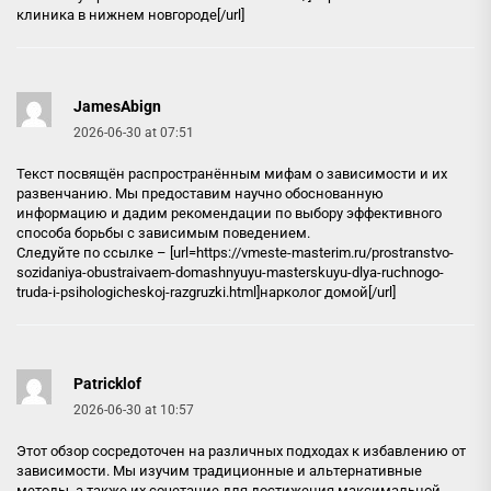
клиника в нижнем новгороде[/url]
JamesAbign
2026-06-30 at 07:51
Текст посвящён распространённым мифам о зависимости и их
развенчанию. Мы предоставим научно обоснованную
информацию и дадим рекомендации по выбору эффективного
способа борьбы с зависимым поведением.
Следуйте по ссылке – [url=https://vmeste-masterim.ru/prostranstvo-
sozidaniya-obustraivaem-domashnyuyu-masterskuyu-dlya-ruchnogo-
truda-i-psihologicheskoj-razgruzki.html]нарколог домой[/url]
Patricklof
2026-06-30 at 10:57
Этот обзор сосредоточен на различных подходах к избавлению от
зависимости. Мы изучим традиционные и альтернативные
методы, а также их сочетание для достижения максимальной