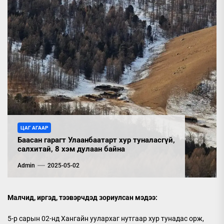
ЦАГ АГААР
Баасан гарагт Улаанбаатарт хур туналасгүй,
салхитай, 8 хэм дулаан байна
Admin
2025-05-02
Малчид, иргэд, тээвэрчдэд зориулсан мэдээ:
5-р сарын 02-нд Хангайн уулархаг нутгаар хур тунадас орж,