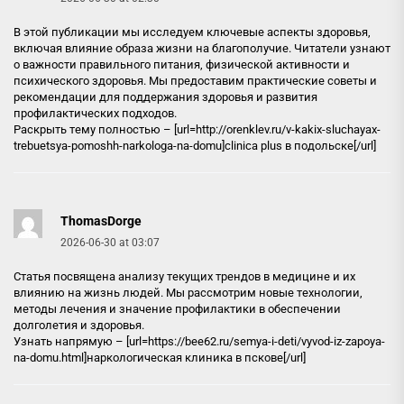
В этой публикации мы исследуем ключевые аспекты здоровья,
включая влияние образа жизни на благополучие. Читатели узнают
о важности правильного питания, физической активности и
психического здоровья. Мы предоставим практические советы и
рекомендации для поддержания здоровья и развития
профилактических подходов.
Раскрыть тему полностью – [url=http://orenklev.ru/v-kakix-sluchayax-
trebuetsya-pomoshh-narkologa-na-domu]clinica plus в подольске[/url]
ThomasDorge
2026-06-30 at 03:07
Статья посвящена анализу текущих трендов в медицине и их
влиянию на жизнь людей. Мы рассмотрим новые технологии,
методы лечения и значение профилактики в обеспечении
долголетия и здоровья.
Узнать напрямую – [url=https://bee62.ru/semya-i-deti/vyvod-iz-zapoya-
na-domu.html]наркологическая клиника в пскове[/url]