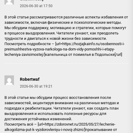
2026-06-30 at 17:50
В этой статье рассматриваются различные аспекты избавления от
зависимости, включая физические и психологические методы.
Мы обсудим поддержку, мотивацию и стратегии, которые помогут
в процессе выздоровления. Читатели узнают, как преодолеть
трудности и двигаться к новой жизни без зависимости.
Посмотреть подробности – [url=https://hozjajkainfo.ru/osobennosti-i-
preimushhestva-vyzova-narkologa-na-dom-vidy-pomoshhi-i-etapy-
lecheniya-zavisimostej/]капельница от похмелья в Подольске[/url]
Robertwaf
2026-06-30 at 19:21
В этой статье мы обсудим процесс восстановления после
зависимостей, акцентируя внимание на различных методах и
подходах к реабилитации. Читатели узнают, как создать план
выздоровления и использовать полезные ресурсы для
достижения устойчивых изменений.
Посмотреть всё – [url=https://zdorovnet.ru/2025/05/27/lechenie-
alkogolizma-put-k-vyzdorovleniyu-i-novoj-zhizni/]прокапывание от