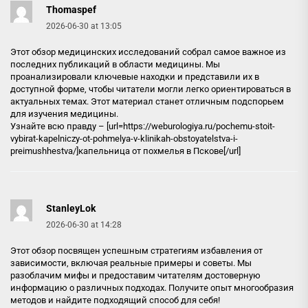
Thomaspef
2026-06-30 at 13:05
Этот обзор медицинских исследований собрал самое важное из
последних публикаций в области медицины. Мы
проанализировали ключевые находки и представили их в
доступной форме, чтобы читатели могли легко ориентироваться в
актуальных темах. Этот материал станет отличным подспорьем
для изучения медицины.
Узнайте всю правду – [url=https://weburologiya.ru/pochemu-stoit-
vybirat-kapelniczy-ot-pohmelya-v-klinikah-obstoyatelstva-i-
preimushhestva/]капельница от похмелья в Пскове[/url]
StanleyLok
2026-06-30 at 14:28
Этот обзор посвящен успешным стратегиям избавления от
зависимости, включая реальные примеры и советы. Мы
разоблачим мифы и предоставим читателям достоверную
информацию о различных подходах. Получите опыт многообразия
методов и найдите подходящий способ для себя!