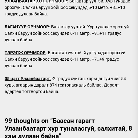
УЛААНБААТАР ХОТ ОРЧМООР
:
Багавтар үүлтэй. Хур тунадас
орохгүй. Салхи баруун хойноос секундэд 5-10 метр. +8…+10
градус дулаан байна.
БАГАНУУР ОРЧМООР
:
Багавтар үүлтэй. Хур тунадас орохгүй.
Салхи баруун хойноос секундэд 6-11 метр. +9…+11 градус
дулаан байна.
ТЭРЭЛЖ ОРЧМООР
:
Багавтар үүлтэй. Хур тунадас орохгүй.
Салхи баруун хойноос секундэд 6-11 метр. +7…+9 градус
дулаан байна.
05 цагт Улаанбаатарт
:
-2 градус хүйтэн, харьцангуй чийг 54
хувь, агаарын даралт 874 гектопаскаль байлаа. Даралт
өдөртөө тогтвортой байна.
99 thoughts on “
Баасан гарагт
Улаанбаатарт хур туналасгүй, салхитай, 8
хэм дулаан байна
”