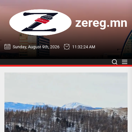
Skip
to
the
zereg.mn
content
zereg.mn
Sunday, August 9th, 2026
11:32:25 AM