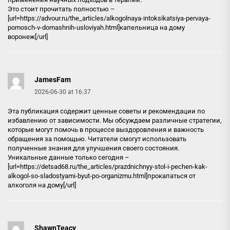
Это стоит прочитать полностью –
[url=https://advour.ru/the_articles/alkogolnaya-intoksikatsiya-pervaya-
pomosch-v-domashnih-usloviyah.html]капельница на дому
воронеж[/url]
JamesFam
2026-06-30 at 16:37
Эта публикация содержит ценные советы и рекомендации по
избавлению от зависимости. Мы обсуждаем различные стратегии,
которые могут помочь в процессе выздоровления и важность
обращения за помощью. Читатели смогут использовать
полученные знания для улучшения своего состояния.
Уникальные данные только сегодня –
[url=https://detsad68.ru/the_articles/prazdnichnyy-stol-i-pechen-kak-
alkogol-so-sladostyami-byut-po-organizmu.html]прокапаться от
алкоголя на дому[/url]
ShawnTeacy