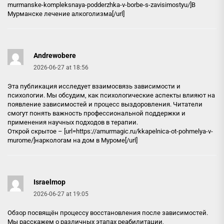
murmanske-kompleksnaya-podderzhka-v-borbe-s-zavisimostyu/]В
Мурманске лечение алкоголизма[/url]
Andrewobere
2026-06-27 at 18:56
Эта публикация исследует взаимосвязь зависимости и
психологии. Мы обсудим, как психологические аспекты влияют на
появление зависимостей и процесс выздоровления. Читатели
смогут понять важность профессиональной поддержки и
применения научных подходов в терапии.
Открой скрытое – [url=https://amurmagic.ru/kkapelnica-ot-pohmelya-v-
murome/]наркологам на дом в Муроме[/url]
Israelmop
2026-06-27 at 19:05
Обзор посвящён процессу восстановления после зависимостей.
Мы расскажем о различных этапах реабилитации,