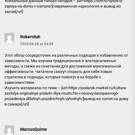
Уникальные данные только сегодня – [url=https://tlotr.ru/vyvod-iz-
zapoya-na-domu-v-samare/]современная наркология и вывод из
запоя[/url]
Robertduh
2026-06-28 at 04:28
Этот обзор сосредоточен на различных подходах к избавлению от
зависимости. Мы изучим традиционные и альтернативные
методы, а также их сочетание для достижения максимальной
эффективности. Читатели смогут открыть для себя новые
стратегии и подходы, которые помогут в их борьбе с
зависимостями.
Изучить материалы по теме – [url=https://podarok-market.ru/kultura-
zastolya-originalnye-podarki-dlya-muzhchin-i-osnovy-bezopasnogo-
provedeniya-dlitelnyh-prazdnichnyh-vyhodnyh/]вывод из запоя на дому
в самаре[/url]
MarcusQuime