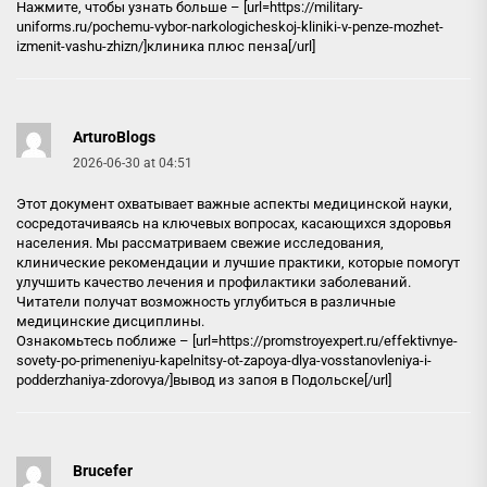
Нажмите, чтобы узнать больше – [url=https://military-
uniforms.ru/pochemu-vybor-narkologicheskoj-kliniki-v-penze-mozhet-
izmenit-vashu-zhizn/]клиника плюс пенза[/url]
ArturoBlogs
2026-06-30 at 04:51
Этот документ охватывает важные аспекты медицинской науки,
сосредотачиваясь на ключевых вопросах, касающихся здоровья
населения. Мы рассматриваем свежие исследования,
клинические рекомендации и лучшие практики, которые помогут
улучшить качество лечения и профилактики заболеваний.
Читатели получат возможность углубиться в различные
медицинские дисциплины.
Ознакомьтесь поближе – [url=https://promstroyexpert.ru/effektivnye-
sovety-po-primeneniyu-kapelnitsy-ot-zapoya-dlya-vosstanovleniya-i-
podderzhaniya-zdorovya/]вывод из запоя в Подольске[/url]
Brucefer