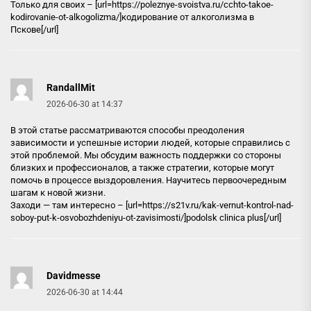
Только для своих – [url=https://poleznye-svoistva.ru/cchto-takoe-
kodirovanie-ot-alkogolizma/]кодирование от алкоголизма в
Пскове[/url]
RandallMit
2026-06-30 at 14:37
В этой статье рассматриваются способы преодоления
зависимости и успешные истории людей, которые справились с
этой проблемой. Мы обсудим важность поддержки со стороны
близких и профессионалов, а также стратегии, которые могут
помочь в процессе выздоровления. Научитесь первоочередным
шагам к новой жизни.
Заходи — там интересно – [url=https://s21v.ru/kak-vernut-kontrol-nad-
soboy-put-k-osvobozhdeniyu-ot-zavisimosti/]podolsk clinica plus[/url]
Davidmesse
2026-06-30 at 14:44