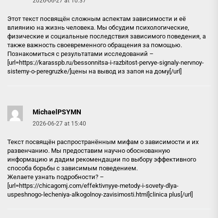
2026-06-27 at 10:37
Этот текст посвящён сложным аспектам зависимости и её
влиянию на жизнь человека. Мы обсудим психологические,
физические и социальные последствия зависимого поведения, а
также важность своевременного обращения за помощью.
Познакомиться с результатами исследований –
[url=https://karasspb.ru/bessonnitsa-i-razbitost-pervye-signaly-nervnoy-
sistemy-o-peregruzke/]цены на вывод из запоя на дому[/url]
MichaelPSYMN
2026-06-27 at 15:40
Текст посвящён распространённым мифам о зависимости и их
развенчанию. Мы предоставим научно обоснованную
информацию и дадим рекомендации по выбору эффективного
способа борьбы с зависимым поведением.
Желаете узнать подробности? –
[url=https://chicagomj.com/effektivnyye-metody-i-sovety-dlya-
uspeshnogo-lecheniya-alkogolnoy-zavisimosti.html]clinica plus[/url]