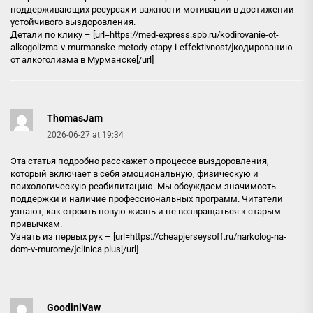
поддерживающих ресурсах и важности мотивации в достижении
устойчивого выздоровления.
Детали по клику – [url=https://med-express.spb.ru/kodirovanie-ot-
alkogolizma-v-murmanske-metody-etapy-i-effektivnost/]кодированию
от алкоголизма в Мурманске[/url]
ThomasJam
2026-06-27 at 19:34
Эта статья подробно расскажет о процессе выздоровления,
который включает в себя эмоциональную, физическую и
психологическую реабилитацию. Мы обсуждаем значимость
поддержки и наличие профессиональных программ. Читатели
узнают, как строить новую жизнь и не возвращаться к старым
привычкам.
Узнать из первых рук – [url=https://cheapjerseysoff.ru/narkolog-na-
dom-v-murome/]clinica plus[/url]
GoodiniVaw