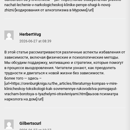
nachat-lechenie-v-narkologicheskoj-klinike-pervye-shagi-k-novoj-
zhizni/]кодирования от алкоголизма в Муроме[/url]
HerbertVug
2026-06-27 at 08:39
В этой статье рассматриваются различные аспекты избавления от
зависимости, включая физические и психологические методы.
Мы обсудим поддержку, мотивацию и стратегии, которые помогут
в процессе выздоровления. Читатели узнают, как преодолеть
трудности и двигаться к новой жизни без зависимости.
Более того — здесь –
[url=https://orenburgkniga.ru/the_articles/literaturnyy-kompas-v-mire-
klinicheskoy-toksikologii-kak-sovremennye-rukovodstva-pomogayut-
vracham-borotsya-s-tyazhelymi-otravleniyami.html]вызов психиатра
нарколога на дом[/url]
Gilbertscurl