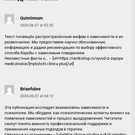
Quintinnum
2026-06-27 at 02:30
Текст посвящён распространённым мифам о зависимости и их
развенчанию. Мы предоставим научно обоснованную
информацию и дадим рекомендации по выбору эффективного
способа борьбы с зависимым поведением.
Неизвестные факты о… – [url=https://ramkishop.ru/vyvod-iz-zapoya-
mediczinskie/]mytishchi clinica plus[/url]
Brianfubre
2026-06-27 at 04:12
Эта публикация исследует взаимосвязь зависимости и
психологии. Мы обсудим, как психологические аспекты влияют на
появление зависимостей и процесс выздоровления. Читатели
смогут понять важность профессиональной поддержки и
применения научных подходов в терапии.
Связаться за уточнением – [url=https://tonus-studiya.ru/kak-pravilno-