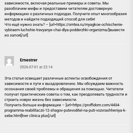
зависимости, включая реальные примеры и советы. Мы
разоблачим мифы и предоставим читателям достоверную
информацию о различных подходах. Получите опыт многообразия
методов и найдите подходящий способ для себя!
Что ещё нужно знать? – [url=https://omtea.ru/myagkoe-ochischenie-
vybiraem-luchshie-travyanye-chai-dlya-podderzhki-organizma/]вывести
из запоя[/url]
Ernestrer
2026-07-01 at 22:14
Эта статья освещает различные аспекты освобождения от
зависимости и пути к выздоровлению. Мы обсуждаем важность
осознания своей проблемы и обращения за помощью. Читатели
получат практические советы о том, как преодолевать трудности и
строить новую жизнь без зависимости.
Получить больше информации – [url=https://proffidom.com/4434-
programma-reabilitaczii-12-shagov-putevoditel-na-puti-vozvrashheniya-k-
sebe.html]tver clinica plus[/url]