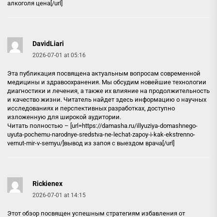
алкоголя цена[/url]
DavidLiari
2026-07-01 at 05:16
Эта публикация посвящена актуальным вопросам современной
медицины и здравоохранения. Мы обсудим новейшие технологии
диагностики и лечения, а также их влияние на продолжительность
и качество жизни. Читатель найдет здесь информацию о научных
исследованиях и перспективных разработках, доступно
изложенную для широкой аудитории.
Читать полностью – [url=https://damasha.ru/illyuziya-domashnego-
uyuta-pochemu-narodnye-sredstva-ne-lechat-zapoy-i-kak-ekstrenno-
vernut-mir-v-semyu/]вывод из запоя с выездом врача[/url]
Rickienex
2026-07-01 at 14:15
Этот обзор посвящен успешным стратегиям избавления от