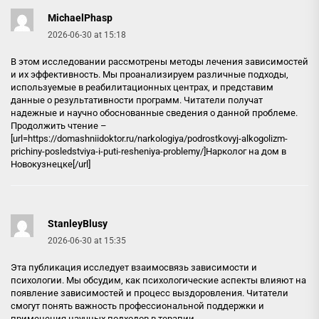
MichaelPhasp
2026-06-30 at 15:18
В этом исследовании рассмотрены методы лечения зависимостей
и их эффективность. Мы проанализируем различные подходы,
используемые в реабилитационных центрах, и представим
данные о результативности программ. Читатели получат
надежные и научно обоснованные сведения о данной проблеме.
Продолжить чтение –
[url=https://domashniidoktor.ru/narkologiya/podrostkovyj-alkogolizm-
prichiny-posledstviya-i-puti-resheniya-problemy/]Нарколог на дом в
Новокузнецке[/url]
StanleyBlusy
2026-06-30 at 15:35
Эта публикация исследует взаимосвязь зависимости и
психологии. Мы обсудим, как психологические аспекты влияют на
появление зависимостей и процесс выздоровления. Читатели
смогут понять важность профессиональной поддержки и
применения научных подходов в терапии.