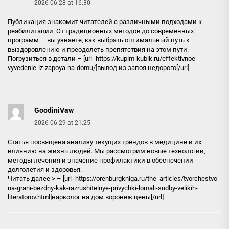
2026-06-28 at 16:30
Публикация знакомит читателей с различными подходами к
реабилитации. От традиционных методов до современных
программ — вы узнаете, как выбрать оптимальный путь к
выздоровлению и преодолеть препятствия на этом пути.
Погрузиться в детали – [url=https://kupim-kubik.ru/effektivnoe-
vyvedenie-iz-zapoya-na-domu/]вывод из запоя недорого[/url]
GoodiniVaw
2026-06-29 at 21:25
Статья посвящена анализу текущих трендов в медицине и их
влиянию на жизнь людей. Мы рассмотрим новые технологии,
методы лечения и значение профилактики в обеспечении
долголетия и здоровья.
Читать далее > – [url=https://orenburgkniga.ru/the_articles/tvorchestvo-
na-grani-bezdny-kak-razrushitelnye-privychki-lomali-sudby-velikih-
literatorov.html]нарколог на дом воронеж цены[/url]