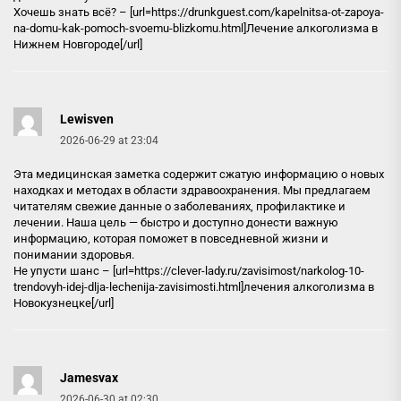
Хочешь знать всё? – [url=https://drunkguest.com/kapelnitsa-ot-zapoya-
na-domu-kak-pomoch-svoemu-blizkomu.html]Лечение алкоголизма в
Нижнем Новгороде[/url]
Lewisven
2026-06-29 at 23:04
Эта медицинская заметка содержит сжатую информацию о новых
находках и методах в области здравоохранения. Мы предлагаем
читателям свежие данные о заболеваниях, профилактике и
лечении. Наша цель — быстро и доступно донести важную
информацию, которая поможет в повседневной жизни и
понимании здоровья.
Не упусти шанс – [url=https://clever-lady.ru/zavisimost/narkolog-10-
trendovyh-idej-dlja-lechenija-zavisimosti.html]лечения алкоголизма в
Новокузнецке[/url]
Jamesvax
2026-06-30 at 02:30