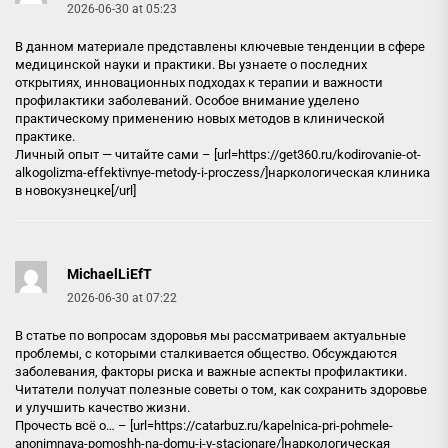
2026-06-30 at 05:23
В данном материале представлены ключевые тенденции в сфере
медицинской науки и практики. Вы узнаете о последних
открытиях, инновационных подходах к терапии и важности
профилактики заболеваний. Особое внимание уделено
практическому применению новых методов в клинической
практике.
Личный опыт — читайте сами – [url=https://get360.ru/kodirovanie-ot-
alkogolizma-effektivnye-metody-i-proczess/]наркологическая клиника
в новокузнецке[/url]
MichaelLiEfT
2026-06-30 at 07:22
В статье по вопросам здоровья мы рассматриваем актуальные
проблемы, с которыми сталкивается общество. Обсуждаются
заболевания, факторы риска и важные аспекты профилактики.
Читатели получат полезные советы о том, как сохранить здоровье
и улучшить качество жизни.
Прочесть всё о… – [url=https://catarbuz.ru/kapelnica-pri-pohmele-
anonimnaya-pomoshh-na-domu-i-v-stacionare/]наркологическая