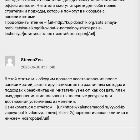
эффективности. Читатели смогут открыть для себя новые
стратегии и подходы, которые помогут в их борьбе с
зависимостями.
Продолжить чтение – [url=http://kupidonchik.org/sotsialnaya-
reabilitatsiya-alkogolikov-put-k-normalnoy-zhizni-posle-
lecheniya/]клиника плюс нижний новгород[/url]
StevenZes
2026-06-30 at 11:48
В этой статье мы обсудим процесс восстановления после
зависимостей, акцентируя внимание на различных методах и
подходах к реабилитации. Читатели узнают, как создать план
выздоровления и использовать полезные ресурсы для
достижения устойчивых изменений.
Ознакомиться с отчётом – [url=https://kalendarnagod.ru/vyvod-iz-
zapoya-put-k-zdorovyu-i-novoj-zhizni-2/]наркологическая клиника в
нижнем новгороде[/url]