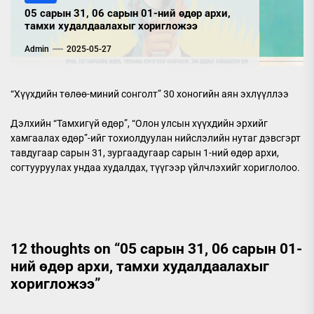
05 сарын 31, 06 сарын 01-ний өдөр архи,
тамхи худалдаалахыг хоригложээ
Admin
2025-05-27
“Хүүхдийн төлөө-миний сонголт” 30 хоногийн аян эхлүүллээ
Дэлхийн “Тамхигүй өдөр”, “Олон улсын хүүхдийн эрхийг
хамгаалах өдөр”-ийг тохиолдуулан нийслэлийн нутаг дэвсгэрт
тавдугаар сарын 31, зургаадугаар сарын 1-ний өдөр архи,
согтууруулах ундаа худалдах, түүгээр үйлчлэхийг хориглолоо.
12 thoughts on “
05 сарын 31, 06 сарын 01-
ний өдөр архи, тамхи худалдаалахыг
хоригложээ
”