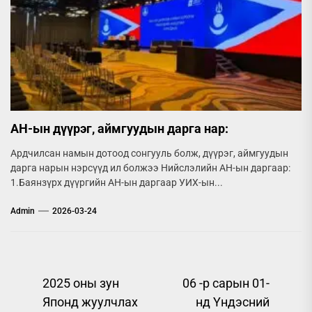
АН-ын дүүрэг, аймгуудын дарга нар:
Ардчилсан намын дотоод сонгууль болж, дүүрэг, аймгуудын
дарга нарын нэрсүүд ил болжээ Нийслэлийн АН-ын даргаар:
1.Баянзүрх дүүргийн АН-ын даргаар УИХ-ын...
Admin
2026-03-24
Post
2025 оны зун
06 -р сарын 01-
Японд жуулчлах
нд Үндэсний
navigation