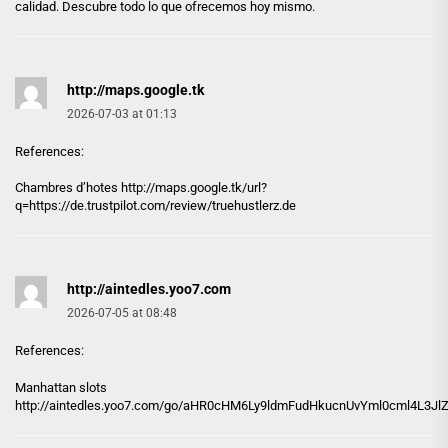
calidad. Descubre todo lo que ofrecemos hoy mismo.
http://maps.google.tk
2026-07-03 at 01:13
References:
Chambres d’hotes
http://maps.google.tk
/url?
q=https://de.trustpilot.com/review/truehustlerz.de
http://aintedles.yoo7.com
2026-07-05 at 08:48
References:
Manhattan slots
http://aintedles.yoo7.com
/go/aHR0cHM6Ly9ldmFudHkucnUvYml0cml4L3Jl