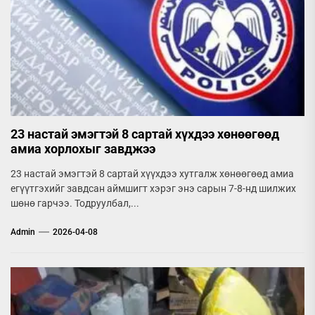
23 настай эмэгтэй 8 сартай хүхдээ хөнөөгөөд
амиа хорлохыг завджээ
23 настай эмэгтэй 8 сартай хүүхдээ хутгалж хөнөөгөөд амиа
егүүтгэхийг завдсан аймшигт хэрэг энэ сарын 7-8-нд шилжих
шөнө гарчээ. Тодруулбал,...
Admin
2026-04-08