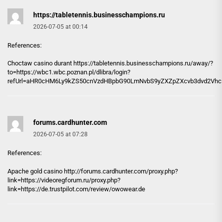
https://tabletennis.businesschampions.ru
2026-07-05 at 00:14
References:
Choctaw casino durant
https://tabletennis.businesschampions.ru
/away/?
to=https://wbc1.wbc.poznan.pl/dlibra/login?
refUrl=aHR0cHM6Ly9kZS50cnVzdHBpbG90LmNvbS9yZXZpZXcvb3dvd2Vhc
forums.cardhunter.com
2026-07-05 at 07:28
References:
Apache gold casino http://
forums.cardhunter.com
/proxy.php?
link=https://videoregforum.ru/proxy.php?
link=https://de.trustpilot.com/review/owowear.de