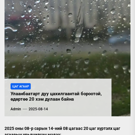
ЦАГ АГААР
Улаанбаатарт дуу цахилгаантай бороотой,
өдөртөө 20 хэм дулаан байна
Admin
2025-08-14
2025 оны 08-р сарын 14-ний 08 цагаас 20 цаг хүртэлх цаг
агаарын урьдчилсан мэдээ: