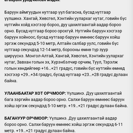
Баруун аймгуудын нутгаар үүл багасна, бусад нутгаар
үүлшинэ. Хангай, Хөвсгөл, Хэнтийн уулархаг нутаг, говийн бүс
нутгийн хойд хэсгээр бороо, дуу цахилгаантай аадар бороо
орно. Бусад нутгаар бороо орохгүй. Нутгийн баруун хэсгээр
баруун хойноос, бусад нутгаар баруун өмнөөс баруун хойш
эргэж секундэд 5-10 метр, Алтайн салбар уулс, говийн бүс
нутгаар секундэд 12-14 метр, борооны өмнө түр зуур
ширүүснэ. Монгол-Алтай, Хангай, Хөвсгөл, Хэнтийн уулархаг
нутаг, Завхан голын эх, Хүрэнбэлчир орчим, Туул, Тэрэлж
голын хөндийгөөр +16…+21 градус, говийн бүс нутгийн өмнөд
хэсгээр +29…+34 градус, бусад нутгаар +23…+28 градус дулаан
байна.
УЛААНБААТАР ХОТ ОРЧМООР:
Үүлшинэ. Дуу цахилгаантай
бага зэргийн аадар бороо орно. Салхи баруун өмнөөс баруун
хойш эргэж секундэд 5-10 метр. +19…+21 градус дулаан байна.
БАГАНУУР ОРЧМООР:
Үүлшинэ. Дуу цахилгаантай аадар
бороо орно. Салхи баруун өмнөөс хойш эргэж секундэд 6-11
метр. +19…+21 градус дулаан байна.