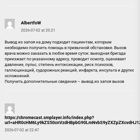
AlbertfoW
2026-07-02 at 20:21
Вывод из запоя на дому подходит пациентам, которым
необходимо получить помощь в привычной обстановке. Вызов
врача можно заказать в любое время суток: выездная бригада
приезжает по указанному адресу, проводит осмотр, оценивает
давление, пульс, степень интоксикации, риск психозов,
галлюцинаций, судорожных реакций, инфаркта, инсульта и других
осложнений.
Получить дополнительные сведения –
вывод из запоя вызов
https://chromecast.smplayer.info/index.php?
url=aHR0cHM6Ly9kZS50cnVzdHBpbG90LmNvbS9yZXZpZXcvdHJ1ZW
2026-07-02 at 22:47