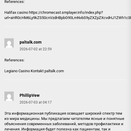
References:
Halifax casino
https://chromecast.smplayer.info/index.php?
url=aHR0cHM6Ly9kZS50cnVzdHBpbG90LmNvbS9yZXZpZXcvdHJ1ZWh1c3RsZ
paltalk.com
2026-07-02 at 22:59
References:
Legiano Casino Kontakt
paltalk.com
PhillipVew
2026-07-03 at 04:17
Эта информационная публикация освещает широкий спектр тем
из мира медицины. Мы предлагаем читателям ясные и понятные
объяснения современных заболеваний, методов профилактики и
лечения. Информация будет полезна как пациентам, так и