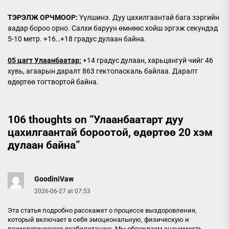
ТЭРЭЛЖ ОРЧМООР:
Үүлшинэ. Дуу цахилгаантай бага зэргийн
аадар бороо орно. Салхи баруун өмнөөс хойш эргэж секундэд
5-10 метр. +16…+18 градус дулаан байна.
05 цагт Улаанбаатар:
+14 градус дулаан, харьцангуй чийг 46
хувь, агаарын даралт 863 гектопаскаль байлаа. Даралт
өдөртөө тогтвортой байна.
106 thoughts on “
Улаанбаатарт дуу
цахилгаантай бороотой, өдөртөө 20 хэм
дулаан байна
”
GoodiniVaw
2026-06-27 at 07:53
Эта статья подробно расскажет о процессе выздоровления,
который включает в себя эмоциональную, физическую и
психологическую реабилитацию. Мы обсуждаем значимость