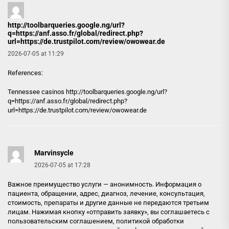
http://toolbarqueries.google.ng/url?
q=https://anf.asso.fr/global/redirect.php?
url=https://de.trustpilot.com/review/owowear.de
2026-07-05 at 11:29
References:
Tennessee casinos
http://toolbarqueries.google.ng/url?
q=https://anf.asso.fr/global/redirect.php?
url=https://de.trustpilot.com/review/owowear.de
Marvinsycle
2026-07-05 at 17:28
Важное преимущество услуги — анонимность. Информация о
пациента, обращении, адрес, диагноз, лечение, консультация,
стоимость, препараты и другие данные не передаются третьим
лицам. Нажимая кнопку «отправить заявку», вы соглашаетесь с
пользовательским соглашением, политикой обработки