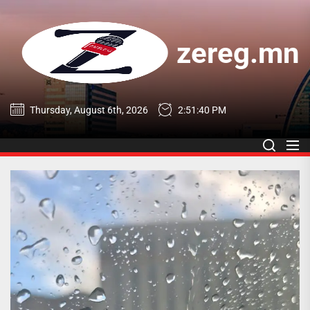
Skip
to
the
zereg.mn
content
zereg.mn
Thursday, August 6th, 2026
2:51:41 PM