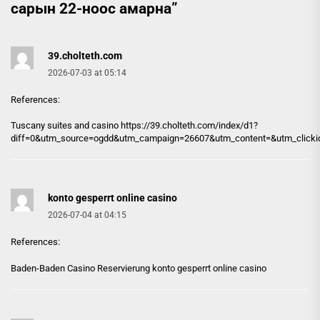
сарын 22-ноос амарна
”
39.cholteth.com
2026-07-03 at 05:14
References:
Tuscany suites and casino https://
39.cholteth.com
/index/d1?
diff=0&utm_source=ogdd&utm_campaign=26607&utm_content=&utm_clickid=g
konto gesperrt online casino
2026-07-04 at 04:15
References:
Baden-Baden Casino Reservierung
konto gesperrt online casino