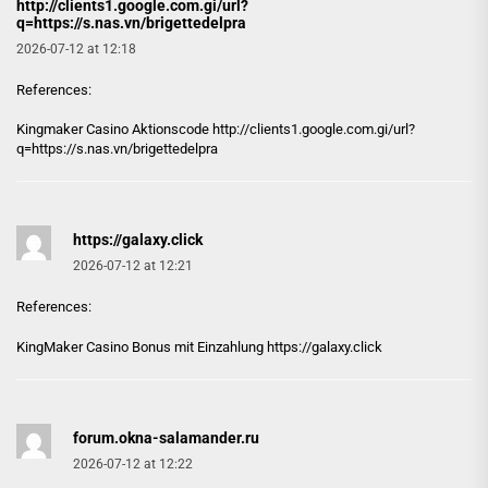
http://clients1.google.com.gi/url?
q=https://s.nas.vn/brigettedelpra
2026-07-12 at 12:18
References:
Kingmaker Casino Aktionscode
http://clients1.google.com.gi/url?
q=https://s.nas.vn/brigettedelpra
https://galaxy.click
2026-07-12 at 12:21
References:
KingMaker Casino Bonus mit Einzahlung
https://galaxy.click
forum.okna-salamander.ru
2026-07-12 at 12:22