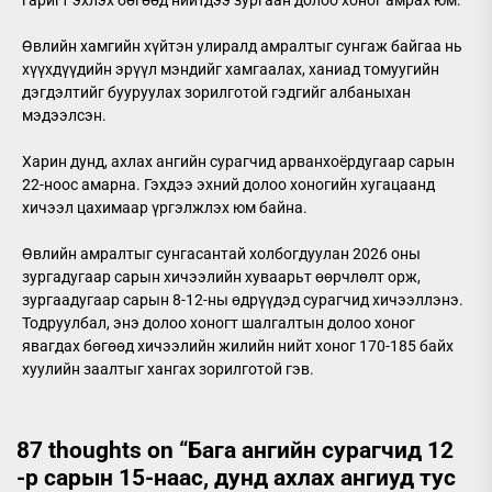
Өвлийн хамгийн хүйтэн улиралд амралтыг сунгаж байгаа нь
хүүхдүүдийн эрүүл мэндийг хамгаалах, ханиад томуугийн
дэгдэлтийг бууруулах зорилготой гэдгийг албаныхан
мэдээлсэн.
Харин дунд, ахлах ангийн сурагчид арванхоёрдугаар сарын
22-ноос амарна. Гэхдээ эхний долоо хоногийн хугацаанд
хичээл цахимаар үргэлжлэх юм байна.
Өвлийн амралтыг сунгасантай холбогдуулан 2026 оны
зургадугаар сарын хичээлийн хуваарьт өөрчлөлт орж,
зургаадугаар сарын 8-12-ны өдрүүдэд сурагчид хичээллэнэ.
Тодруулбал, энэ долоо хоногт шалгалтын долоо хоног
явагдах бөгөөд хичээлийн жилийн нийт хоног 170-185 байх
хуулийн заалтыг хангах зорилготой гэв.
87 thoughts on “
Бага ангийн сурагчид 12
-р сарын 15-наас, дунд ахлах ангиуд тус