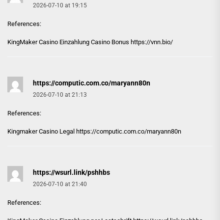
2026-07-10 at 19:15
References:
KingMaker Casino Einzahlung Casino Bonus
https://vnn.bio/
https://computic.com.co/maryann80n
2026-07-10 at 21:13
References:
Kingmaker Casino Legal
https://computic.com.co/maryann80n
https://wsurl.link/pshhbs
2026-07-10 at 21:40
References: