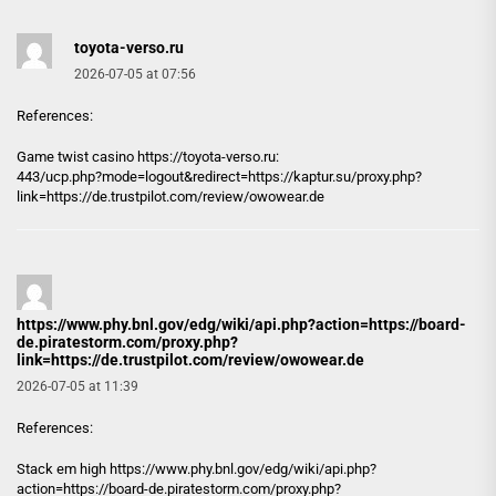
toyota-verso.ru
2026-07-05 at 07:56
References:
Game twist casino https://
toyota-verso.ru
:
443/ucp.php?mode=logout&redirect=https://kaptur.su/proxy.php?
link=https://de.trustpilot.com/review/owowear.de
https://www.phy.bnl.gov/edg/wiki/api.php?action=https://board-
de.piratestorm.com/proxy.php?
link=https://de.trustpilot.com/review/owowear.de
2026-07-05 at 11:39
References:
Stack em high
https://www.phy.bnl.gov/edg/wiki/api.php?
action=https://board-de.piratestorm.com/proxy.php?