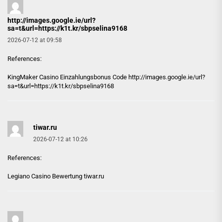
http://images.google.ie/url?
sa=t&url=https://k1t.kr/sbpselina9168
2026-07-12 at 09:58
References:
KingMaker Casino Einzahlungsbonus Code
http://images.google.ie/url?
sa=t&url=https://k1t.kr/sbpselina9168
tiwar.ru
2026-07-12 at 10:26
References:
Legiano Casino Bewertung
tiwar.ru