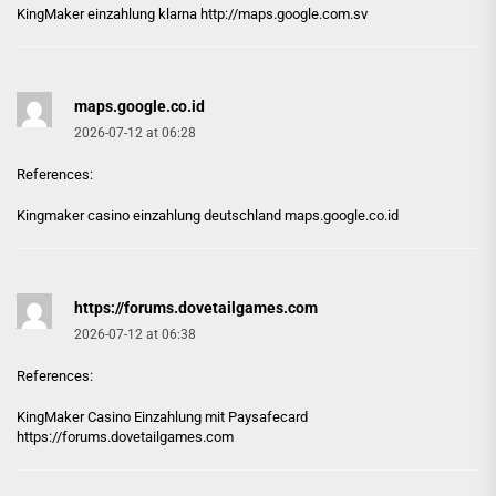
KingMaker einzahlung klarna
http://maps.google.com.sv
maps.google.co.id
2026-07-12 at 06:28
References:
Kingmaker casino einzahlung deutschland
maps.google.co.id
https://forums.dovetailgames.com
2026-07-12 at 06:38
References:
KingMaker Casino Einzahlung mit Paysafecard
https://forums.dovetailgames.com