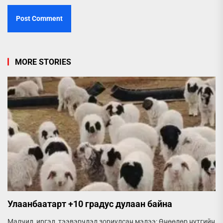
MORE STORIES
Улаанбаатарт +10 градус дулаан байна
Малчид, иргэд, тээвэрчдэд зориулсан мэдээ: Өнөөдөр нутгийн