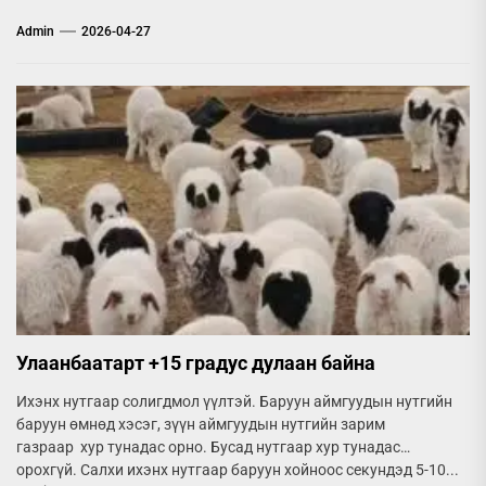
Admin
2026-04-27
Улаанбаатарт +15 градус дулаан байна
Ихэнх нутгаар солигдмол үүлтэй. Баруун аймгуудын нутгийн
баруун өмнөд хэсэг, зүүн аймгуудын нутгийн зарим
газраар хур тунадас орно. Бусад нутгаар хур тунадас
орохгүй. Салхи ихэнх нутгаар баруун хойноос секундэд 5-10...