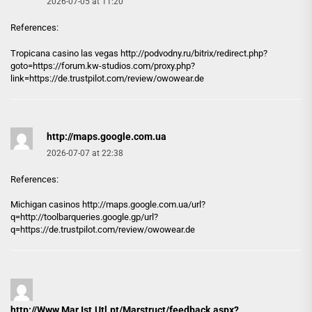
2026-07-05 at 11:20
References:
Tropicana casino las vegas http://
podvodny.ru
/bitrix/redirect.php?
goto=https://forum.kw-studios.com/proxy.php?
link=https://de.trustpilot.com/review/owowear.de
http://maps.google.com.ua
2026-07-07 at 22:38
References:
Michigan casinos
http://maps.google.com.ua
/url?
q=http://toolbarqueries.google.gp/url?
q=https://de.trustpilot.com/review/owowear.de
http://Www.Mar.Ist.Utl.pt/Marstruct/feedback.aspx?