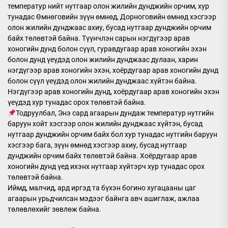
температур нийт нутгаар олон жилийн дунджийн орчим, хур
тунадас Өмнөговийн зүүн өмнөд, Дорноговийн өмнөд хэсгээр
олон жилийн дунджаас ахиу, бусад нутгаар дунджийн орчим
байх төлөвтэй байна. Түүнчлэн сарын нэгдүгээр арав
хоногийн дунд болон сүүл, гуравдугаар арав хоногийн эхэн
болон дунд үеүдэд олон жилийн дунджаас дулаан, харин
нэгдүгээр арав хоногийн эхэн, хоёрдугаар арав хоногийн дунд
болон сүүл үеүдэд олон жилийн дунджаас хүйтэн байна.
Нэгдүгээр арав хоногийн дунд, хоёрдугаар арав хоногийн эхэн
үеүдэд хур тунадас орох төлөвтэй байна.
Тодруулбал, Энэ сард агаарын дундаж температур нутгийн
баруун хойт хэсгээр олон жилийн дунджаас хүйтэн, бусад
нутгаар дунджийн орчим байх бол хур тунадас нутгийн баруун
хэсгээр бага, зүүн өмнөд хэсгээр ахиу, бусад нутгаар
дунджийн орчим байх төлөвтэй байна. Хоёрдугаар арав
хоногийн дунд үед ихэнх нутгаар хүйтэрч хур тунадас орох
төлөвтэй байна.
Иймд, малчид, ард иргэд та бүхэн богино хугацааны цаг
агаарын урьдчилсан мэдээг байнга авч ашиглаж, ажлаа
төлөвлөхийг зөвлөж байна.