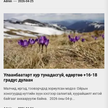
Admin
2026-04-25
Улаанбаатарт хур тунадасгүй, өдөртөө +16-18
градус дулаан
Малчид, иргэд, тээвэрчдэд зориулсан мэдээ: Ойрын
хоногуудад нутгийн зүүн хэсгээр салхитай, хуурайшилт ихтэй
байгааг анхааруулж байна. 2026 оны 04-р...