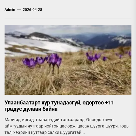
Admin
2026-04-28
Улаанбаатарт хур тунадасгүй, өдөртөө +11
градус дулаан байна
Малчид, иргэд, тээвэрчдийн анхааралд: Өнөөдөр зүүн
аймгуудын нутгаар нойтон цас орж, цасан шуурга шуурч, говь,
тал, хээрийн нутгаар салхи шуургатай...