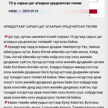
10-р сарын цаг агаарын урьдчилсан төлөв:
Admin
2025-09-26
АРАВДУГААР САРЫН ЦАГ АГААРЫН УРЬДЧИЛСАН ТӨЛӨВ
Цаг уур, орчны шинжилгээний газраас 10 дугаар сарын цаг
агаарын урьдчилсан төлөвийг гаргасан байна.
Аравдугаар сард агаарын дундаж температур Увс, Завхан
аймгуудын нутаг, Баян-Өлгий аймгийн нутгийн ихэнх, Ховд,
Говь-Алтай аймгийн нутгийн хойд хэсгээр олон жилийн
дунджаас хүйтэн, бусад нутгаар олон жилийн дунджийн орчим
байх бол Баян-Өлгийн нутаг, Ховдын баруун өмнөд хэсгээр
олон жилийн дунджаас бага бусад нутгаар дунджийн орчим
хур тунадас орох төлөвтэй байна. Мөн сарын нэгдүгээр арав
хоногт олон жилийн дунджаас дулаан байх бол хоёрдугаар
арав хоногийн дунд үед олон жилийн дунджаас хүйтэн, хур
тунадас нэгдүгээр арав хоногийн эхэн болон сүүл, хоёрдугаар
арав хоногийн эхэн үеүдэд орох төлөвтэй байна.
Харин төвийн аймгуудын нутгаар буюу Хөвсгөл, Булганы
нутаг, Архангайн ихэнх, Сэлэнгийн баруун, Төвийн баруун хойд