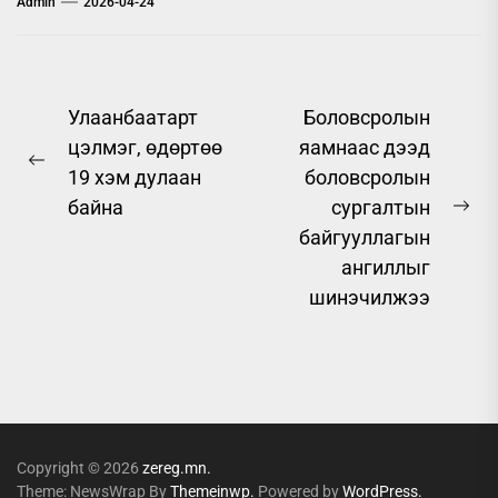
Admin
2026-04-24
Post
Улаанбаатарт
Боловсролын
цэлмэг, өдөртөө
яамнаас дээд
navigation
Previous
19 хэм дулаан
боловсролын
post:
байна
сургалтын
Ne
байгууллагын
pos
ангиллыг
шинэчилжээ
Copyright © 2026
zereg.mn.
Theme: NewsWrap By
Themeinwp.
Powered by
WordPress.