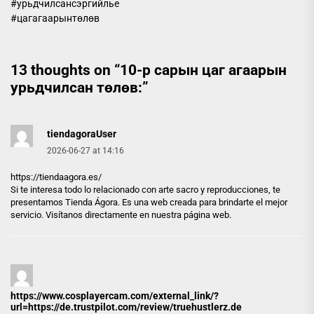
#урьдчилсансэргийлье
#цагагаарынтөлөв
13 thoughts on “
10-р сарын цаг агаарын
урьдчилсан төлөв:
”
tiendagoraUser
2026-06-27 at 14:16
https://tiendaagora.es/
Si te interesa todo lo relacionado con arte sacro y reproducciones, te
presentamos Tienda Ágora. Es una web creada para brindarte el mejor
servicio. Visítanos directamente en nuestra página web.
https://www.cosplayercam.com/external_link/?
url=https://de.trustpilot.com/review/truehustlerz.de