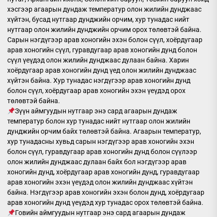
хэсгээр агаарын дундаж температур олон жилийн дунджаас
хүйтэн, бусад нутгаар дунджийн орчим, хур тунадас нийт
нутгаар олон жилийн дунджийн орчим орох төлөвтэй байна.
Сарын нэгдүгээр арав хоногийн эхэн болон сүүл, хоёрдугаар
арав хоногийн сүүл, гуравдугаар арав хоногийн дунд болон
сүүл үеүдэд олон жилийн дунджаас дулаан байна. Харин
хоёрдугаар арав хоногийн дунд үед олон жилийн дунджаас
хүйтэн байна. Хур тунадас нэгдүгээр арав хоногийн дунд
болон сүүл, хоёрдугаар арав хоногийн эхэн үеүдэд орох
төлөвтэй байна.
Зүүн аймгуудын нутгаар энэ сард агаарын дундаж
температур болон хур тунадас нийт нутгаар олон жилийн
дунджийн орчим байх төлөвтэй байна. Агаарын температур,
хур тунадасны хувьд сарын нэгдүгээр арав хоногийн эхэн
болон сүүл, гуравдугаар арав хоногийн дунд болон сүүлээр
олон жилийн дунджаас дулаан байх бол нэгдүгээр арав
хоногийн дунд, хоёрдугаар арав хоногийн дунд, гуравдугаар
арав хоногийн эхэн үеүдэд олон жилийн дунджаас хүйтэн
байна. Нэгдүгээр арав хоногийн эхэн болон дунд, хоёрдугаар
арав хоногийн дунд үеүдэд хур тунадас орох төлөвтэй байна.
Говийн аймгуудын нутгаар энэ сард агаарын дундаж