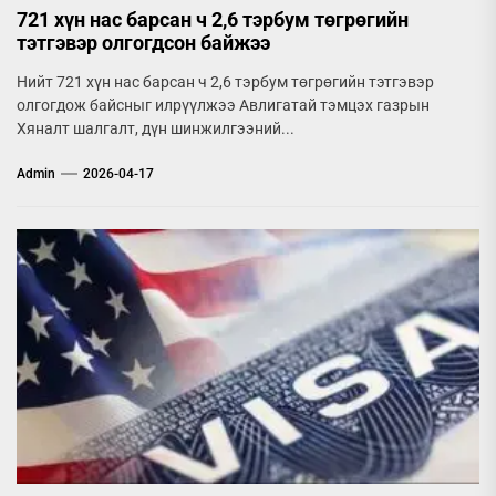
721 хүн нас барсан ч 2,6 тэрбум төгрөгийн
тэтгэвэр олгогдсон байжээ
Нийт 721 хүн нас барсан ч 2,6 тэрбум төгрөгийн тэтгэвэр
олгогдож байсныг илрүүлжээ Авлигатай тэмцэх газрын
Хяналт шалгалт, дүн шинжилгээний...
Admin
2026-04-17