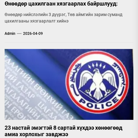
Өнөөдөр цахилгаан хязгаарлах байршлууд:
Өнөөдөр нийслэлийн 3 дүүрэг, Төв аймгийн зарим суманд
цахилгааны хязгаарлалт хийнэ
Admin
2026-04-09
23 настай эмэгтэй 8 сартай хүхдээ хөнөөгөөд
амиа хорлохыг завджээ