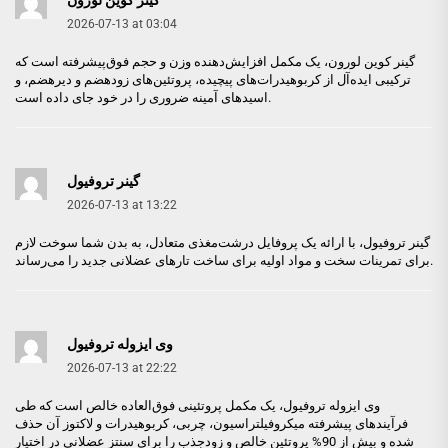
2026-07-13 at 03:04
گینر کوین لورون
، یک مکمل افزایش‌دهنده وزن و حجم فوق‌پیشرفته است که
ترکیبی ایده‌آل از کربوهیدرات‌های پیچیده، پروتئین‌های زودهضم و دیرهضم، و
اسیدهای آمینه ضروری را در خود جای داده است.
گینر تروفیول
2026-07-13 at 13:22
گینر تروفیول
، با ارائه یک پروفایل درشت‌مغذی متعادل، به بدن شما سوخت لازم
برای تمرینات سخت و مواد اولیه برای ساخت تارهای عضلانی جدید را می‌رساند.
وی ایزوله تروفیول
2026-07-13 at 22:22
وی ایزوله تروفیول
، یک مکمل پروتئینی فوق‌العاده خالص است که طی
فرآیندهای پیشرفته میکروفیلتراسیون، چربی، کربوهیدرات و لاکتوز آن حذف
شده و بیش از 90% پروتئین خالص و زودجذب را برای سنتز عضلانی در اختیار