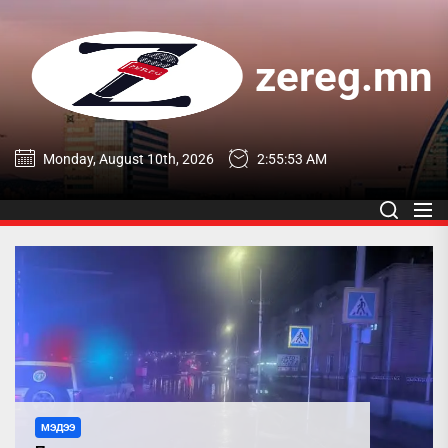
Skip
to
the
zereg.mn
content
zereg.mn
Monday, August 10th, 2026
2:55:55 AM
МЭДЭЭ