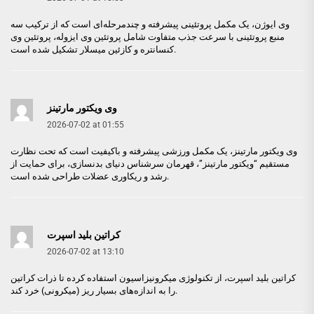
وی ایوژن
، یک مکمل پروتئینی پیشرفته و چندمرحله‌ای است که از ترکیب سه
منبع پروتئینی با سرعت جذب متفاوت شامل پروتئین وی ایزوله، پروتئین وی
کنسانتره و کازئین میسلار تشکیل شده است.
وی ویکتور مارتینز
2026-07-02 at 01:55
وی ویکتور مارتینز
، یک مکمل ورزشی پیشرفته و باکیفیت است که تحت نظارت
مستقیم “ویکتور مارتینز”، قهرمان سرشناس دنیای بدنسازی، برای حمایت از
رشد و ریکاوری عضلات طراحی شده است.
کراتین بلید اسپرت
2026-07-02 at 13:10
کراتین بلید اسپرت
، از تکنولوژی میکرونیزاسیون استفاده کرده تا ذرات کراتین
را به اندازه‌های بسیار ریز (میکرونی) خرد کند.