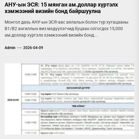
АНУ-ын ЭСЯ: 15 мянган ам.доллар хүртэлх
хэмжээний визийн бонд байршуулна
Монгол дахь АНУ-ын ЭСЯ-аас аялалын болон түр хугацааны
B1/B2 ангиллын виз мэдүүлэгчид буцаан олгогдох 15,000
ам.доллар хүртэлх хэмжээний визийн бонд...
Admin
2026-04-09