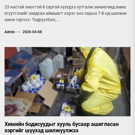
23 настай эмэгтэй 8 сартай хүүхдээ хутгалж хөнөөгөөд амиа
егүүтгэхийг завдсан аймшигт хэрэг энэ сарын 7-8-нд шилжих
шөнө гарчээ. Тодруулбал,...
Admin
2026-04-08
Химийн бодисуудыг хууль бусаар ашигласан
хэргийг шүүхэд шилжүүлжээ