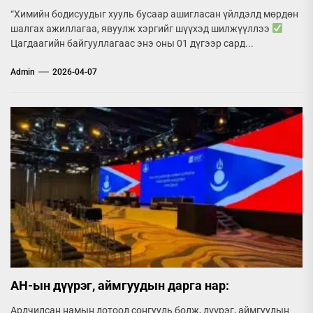
“Химийн бодисуудыг хууль бусаар ашигласан үйлдэлд мөрдөн
шалгах ажиллагаа, явуулж хэргийг шүүхэд шилжүүллээ
Цагдаагийн байгууллагаас энэ оны 01 дүгээр сард...
Admin
2026-04-07
АН-ын дүүрэг, аймгуудын дарга нар:
Ардчилсан намын дотоод сонгууль болж, дүүрэг, аймгуудын