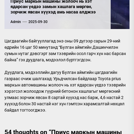
Приус маркын машины жолооч нь хэт
ядарсан үедээ замын хашлага мөргөн,
зорчиж явсан хүүхэд амь насаа алджээ
Admin
2025-09-30
Цагдаагийн байгууллагад энэ оны 09 дүгээр сарын 29-ний
өдрийн 16 цаг 50 минутанд “Булган аймгийн Дашинчилэн
сумын нутаг дэвсгэрт зам тээврийн осол гарч хүн нас барсан
байна” гэх дуудлага, мэдээлэл бүртгэгдсэн.
Дуудлага, мэдээллийн дагуу Булган аймгийн цагдаагийн
газраас очиж шалгахад: Урьдчилсан байдлаар Toyota prius
маркын автомашины жолооч нь хэт ядарсан үедээ тээврийн
хэрэгсэл жолоодож гүүрний бетонон хашлагыг мөргөсний
улмаас зорчиж явсан 8 сартай хүүхэд нас барж, 4,6 настай 2
хүүхэд болон 30 настай нэг хүн гэмтсэн харамсалтай нөхцөл
байдал тогтоогджээ.
54 thoughts on “
Приус маркын машины