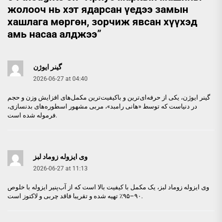
жолооч нь хэт ядарсан үедээ замын
хашлага мөргөн, зорчиж явсан хүүхэд
амь насаа алджээ
”
گینر ایوژن
2026-06-27 at 04:40
گینر ایوژن
، یکی از حرفه‌ای‌ترین و باکیفیت‌ترین مکمل‌های افزایش وزن و حجم
در دنیاست که توسط «هانی رامبد»، مربی مشهور اسطوره‌های بدنسازی،
فرموله شده است.
وی ایزوله زوماد لبز
2026-06-27 at 11:13
وی ایزوله زوماد لبز
، یک مکمل با کیفیت بالا است که از آب‌پنیر ایزوله با خلوص
۹۰–۹۵٪ تهیه شده و تقریبا فاقد چربی و لاکتوز است.