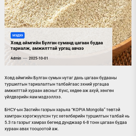
МЭДЭЭ
Ховд аймгийн Булган суманд цагаан будаа
тариалж, амжилттай ургац авчээ
Admin
2025-10-01
Ховд аймгийн Булган сумын нутаг дахь цагаан будааны
туршилтын тариалалтын талбайгаас эхний ургацаа
амжилттай хураан авсныг Хүнс, хөдөө аж ахуй, хөнгөн
үйлдвэрийн яам мэдээллээ.
БНСУ-ын Засгийн газрын харьяа “KOPIA Mongolia” төвтэй
хамтран хэрэгжүүлсэн тус хөтөлбөрийн туршилтын талбай нь
5.3 га газрыг хамрах бөгөөд дунджаар 6-8 тонн цагаан будаа
хураан авах тооцоотой аж.