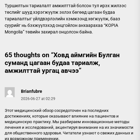
Туршилтын тариалалт амжилттай болсон тул ирэх жилээс
төслийг шууд хэрэгжүүлж эхлэх бөгөөд цагаан будаа
тариалалтыг үйлдвэрлэлийн хэмжээнд хөгжүүлж, бааз
суурийг нь бэхжүүлэхэд онцгойлон анхаарахаа “KOPIA
Mongolia” төвийн захирал онцолсон байна.
65 thoughts on “
Ховд аймгийн Булган
суманд цагаан будаа тариалж,
амжилттай ургац авчээ
”
Brianfubre
2026-06-27 at 02:29
Этот медицинский обзор сосредоточен на последних
достижениях, которые оказывают влияние на пациентов и
медицинскую практику. Мы разбираем инновационные методы
лечения и исследований, акцентируя внимание на их значимости
для общественного здоровья. Читатели узнают о свежих данных и
их возможном применении.